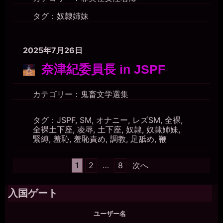
タグ：
奴隷姉妹
2025年7月26日
奈津紀委員長 in JSPF
カテゴリー：
鬼畜文学選集
タグ：
JSPF
,
SM
,
オナニー
,
レズSM
,
全裸
,
全裸土下座
,
凌辱
,
土下座
,
奴隷
,
奴隷姉妹
,
緊縛
,
羞恥
,
羞恥責め
,
調教
,
足舐め
,
鞭
投
1
2
…
8
次へ
稿
の
入国ゲート
ペ
ー
ユーザー名