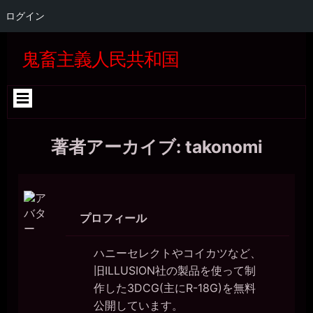
ログイン
コ
Skip
Skip
Skip
Skip
Skip
Skip
Skip
Skip
Skip
Skip
Skip
Skip
Skip
Skip
Skip
Skip
ン
to
to
to
to
to
to
to
to
to
to
to
to
to
to
to
to
鬼畜主義人民共和国
テ
SEARCH-
GTRANSLATE-
RECENT-
CATEGORIES-
BLOCK-
WP_STATISTICS_WIDGET-
META-
BLOCK-
BLOCK-
BLOCK-
QUICK-
BLOCK-
BLOCK-
BLOCK-
TAG_CLOUD-
BLOCK-
ン
2
5
COMMENTS-
4
22
3
2
5
36
37
CHAT-
26
27
24
3
39
ツ
2
WIDGET-
へ
5
ス
キ
著者アーカイブ: takonomi
ッ
プ
プロフィール
ハニーセレクトやコイカツなど、
旧ILLUSION社の製品を使って制
作した3DCG(主にR-18G)を無料
公開しています。