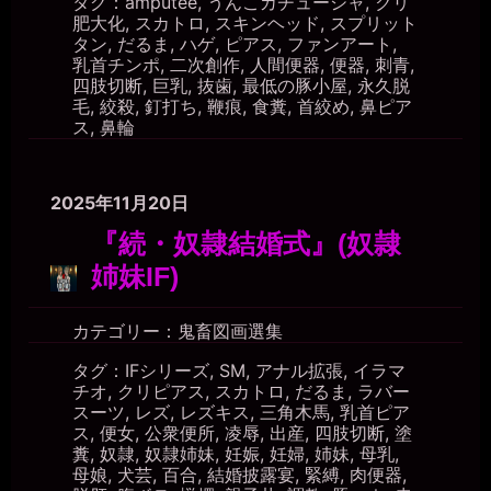
タグ：
amputee
,
うんこカチューシャ
,
クリ
肥大化
,
スカトロ
,
スキンヘッド
,
スプリット
タン
,
だるま
,
ハゲ
,
ピアス
,
ファンアート
,
乳首チンポ
,
二次創作
,
人間便器
,
便器
,
刺青
,
四肢切断
,
巨乳
,
抜歯
,
最低の豚小屋
,
永久脱
毛
,
絞殺
,
釘打ち
,
鞭痕
,
食糞
,
首絞め
,
鼻ピア
ス
,
鼻輪
2025年11月20日
『続・奴隷結婚式』(奴隷
姉妹IF)
カテゴリー：
鬼畜図画選集
タグ：
IFシリーズ
,
SM
,
アナル拡張
,
イラマ
チオ
,
クリピアス
,
スカトロ
,
だるま
,
ラバー
スーツ
,
レズ
,
レズキス
,
三角木馬
,
乳首ピア
ス
,
便女
,
公衆便所
,
凌辱
,
出産
,
四肢切断
,
塗
糞
,
奴隷
,
奴隷姉妹
,
妊娠
,
妊婦
,
姉妹
,
母乳
,
母娘
,
犬芸
,
百合
,
結婚披露宴
,
緊縛
,
肉便器
,