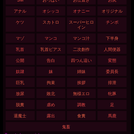
アナル
オシッコ
オナニー
オリジナル
ケツ
スカトロ
スーパーヒロ
チンポ
イン
マゾ
マンコ
マンコ汁
下半身
乳首
乳首ピアス
二次創作
人間便器
公開
告白
四つん這い
変態
奴隷
妹
姉妹
委員長
巨乳
拘束
挨拶
排泄
放尿
敗北
無様エロ
牝豚
脱糞
虐め
調教
足
退魔士
露出
食糞
馬鹿
鬼畜