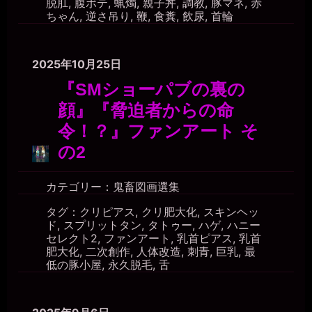
脱肛
,
腹ボテ
,
蝋燭
,
親子丼
,
調教
,
豚マネ
,
赤
ちゃん
,
逆さ吊り
,
鞭
,
食糞
,
飲尿
,
首輪
2025年10月25日
『SMショーパブの裏の
顔』『脅迫者からの命
令！？』ファンアート そ
の2
カテゴリー：
鬼畜図画選集
タグ：
クリピアス
,
クリ肥大化
,
スキンヘッ
ド
,
スプリットタン
,
タトゥー
,
ハゲ
,
ハニー
セレクト2
,
ファンアート
,
乳首ピアス
,
乳首
肥大化
,
二次創作
,
人体改造
,
刺青
,
巨乳
,
最
低の豚小屋
,
永久脱毛
,
舌