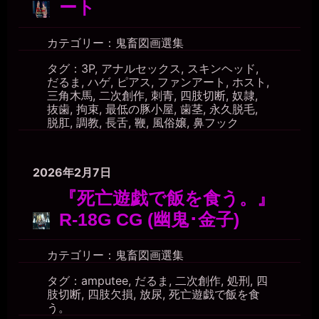
ート
カテゴリー：
鬼畜図画選集
タグ：
3P
,
アナルセックス
,
スキンヘッド
,
だるま
,
ハゲ
,
ピアス
,
ファンアート
,
ホスト
,
三角木馬
,
二次創作
,
刺青
,
四肢切断
,
奴隷
,
抜歯
,
拘束
,
最低の豚小屋
,
歯茎
,
永久脱毛
,
脱肛
,
調教
,
長舌
,
鞭
,
風俗嬢
,
鼻フック
2026年2月7日
『死亡遊戯で飯を食う。』
R-18G CG (幽鬼･金子)
カテゴリー：
鬼畜図画選集
タグ：
amputee
,
だるま
,
二次創作
,
処刑
,
四
肢切断
,
四肢欠損
,
放尿
,
死亡遊戯で飯を食
う。