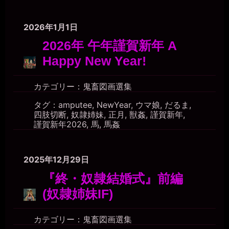
2026年1月1日
2026年 午年謹賀新年 A
Happy New Year!
カテゴリー：
鬼畜図画選集
タグ：
amputee
,
NewYear
,
ウマ娘
,
だるま
,
四肢切断
,
奴隷姉妹
,
正月
,
獣姦
,
謹賀新年
,
謹賀新年2026
,
馬
,
馬姦
2025年12月29日
『終・奴隷結婚式』前編
(奴隷姉妹IF)
カテゴリー：
鬼畜図画選集