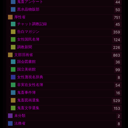
鬼畜アンケート
44
黒水晶物販部
50
厚性省
751
チャット調教記録
45
告白マガジン
359
女性国民名簿
124
調教新聞
226
文部淫画省
863
国会図書館
36
国立美術館
99
女性蔑視名辞典
8
非実在女性名簿
54
鬼畜事件簿
16
鬼畜図画選集
529
鬼畜文学選集
153
未分類
2
法務省
8