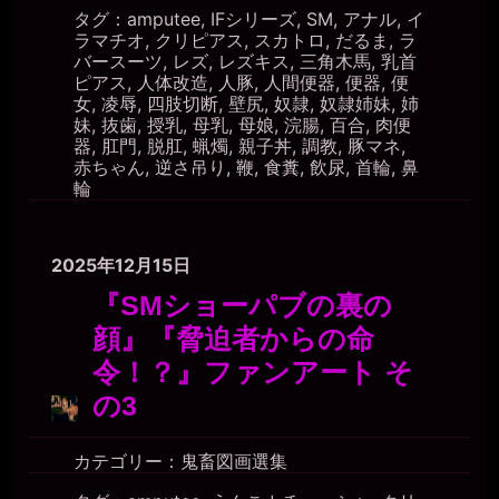
タグ：
amputee
,
IFシリーズ
,
SM
,
アナル
,
イ
ラマチオ
,
クリピアス
,
スカトロ
,
だるま
,
ラ
バースーツ
,
レズ
,
レズキス
,
三角木馬
,
乳首
ピアス
,
人体改造
,
人豚
,
人間便器
,
便器
,
便
女
,
凌辱
,
四肢切断
,
壁尻
,
奴隷
,
奴隷姉妹
,
姉
妹
,
抜歯
,
授乳
,
母乳
,
母娘
,
浣腸
,
百合
,
肉便
器
,
肛門
,
脱肛
,
蝋燭
,
親子丼
,
調教
,
豚マネ
,
赤ちゃん
,
逆さ吊り
,
鞭
,
食糞
,
飲尿
,
首輪
,
鼻
輪
2025年12月15日
『SMショーパブの裏の
顔』『脅迫者からの命
令！？』ファンアート そ
の3
カテゴリー：
鬼畜図画選集