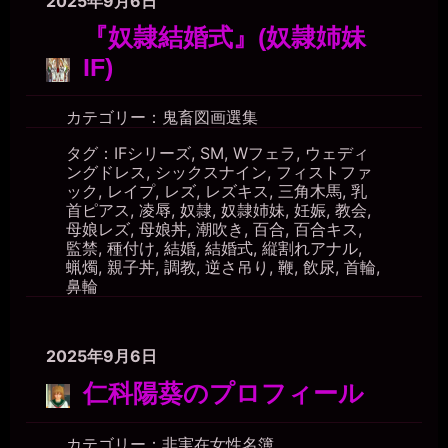
2025年9月6日
『奴隷結婚式』(奴隷姉妹
IF)
カテゴリー：
鬼畜図画選集
タグ：
IFシリーズ
,
SM
,
Wフェラ
,
ウェディ
ングドレス
,
シックスナイン
,
フィストファ
ック
,
レイプ
,
レズ
,
レズキス
,
三角木馬
,
乳
首ピアス
,
凌辱
,
奴隷
,
奴隷姉妹
,
妊娠
,
教会
,
母娘レズ
,
母娘丼
,
潮吹き
,
百合
,
百合キス
,
監禁
,
種付け
,
結婚
,
結婚式
,
縦割れアナル
,
蝋燭
,
親子丼
,
調教
,
逆さ吊り
,
鞭
,
飲尿
,
首輪
,
鼻輪
2025年9月6日
仁科陽葵のプロフィール
カテゴリー：
非実在女性名簿