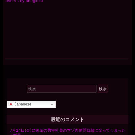
Tweets by oneginka
検
索
対
Japanese
象:
最近のコメント