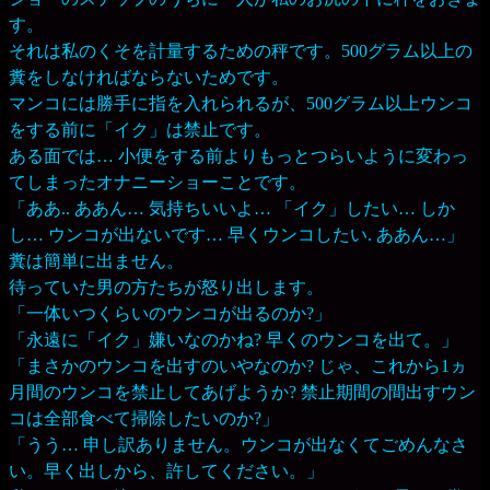
す。
それは私のくそを計量するための秤です。500グラム以上の
糞をしなければならないためです。
マンコには勝手に指を入れられるが、500グラム以上ウンコ
をする前に「イク」は禁止です。
ある面では… 小便をする前よりもっとつらいように変わっ
てしまったオナニーショーことです。
「ああ.. ああん… 気持ちいいよ… 「イク」したい… しか
し… ウンコが出ないです… 早くウンコしたい. ああん…」
糞は簡単に出ません。
待っていた男の方たちが怒り出します。
「一体いつくらいのウンコが出るのか?」
「永遠に「イク」嫌いなのかね? 早くのウンコを出て。」
「まさかのウンコを出すのいやなのか? じゃ、これから1ヵ
月間のウンコを禁止してあげようか? 禁止期間の間出すウン
コは全部食べて掃除したいのか?」
「うう… 申し訳ありません。ウンコが出なくてごめんなさ
い。早く出しから、許してください。」