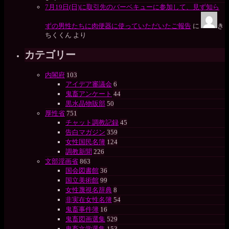
7月19日(日)に取引先のバーベキューに参加して、見ず知ら
ずの男性たちに肉便器に使っていただいたご報告
に
き
ちくくん
より
カテゴリー
内閣府
103
アイデア審議会
6
鬼畜アンケート
44
黒水晶物販部
50
厚性省
751
チャット調教記録
45
告白マガジン
359
女性国民名簿
124
調教新聞
226
文部淫画省
863
国会図書館
36
国立美術館
99
女性蔑視名辞典
8
非実在女性名簿
54
鬼畜事件簿
16
鬼畜図画選集
529
鬼畜文学選集
153