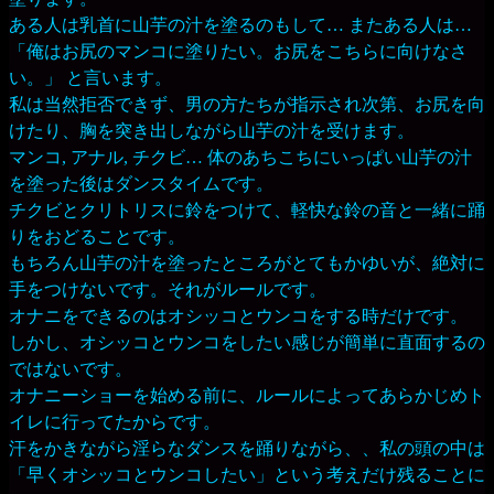
ある人は乳首に山芋の汁を塗るのもして… またある人は…
「俺はお尻のマンコに塗りたい。お尻をこちらに向けなさ
い。」 と言います。
私は当然拒否できず、男の方たちが指示され次第、お尻を向
けたり、胸を突き出しながら山芋の汁を受けます。
マンコ, アナル, チクビ… 体のあちこちにいっぱい山芋の汁
を塗った後はダンスタイムです。
チクビとクリトリスに鈴をつけて、軽快な鈴の音と一緒に踊
りをおどることです。
もちろん山芋の汁を塗ったところがとてもかゆいが、絶対に
手をつけないです。それがルールです。
オナニをできるのはオシッコとウンコをする時だけです。
しかし、オシッコとウンコをしたい感じが簡単に直面するの
ではないです。
オナニーショーを始める前に、ルールによってあらかじめト
イレに行ってたからです。
汗をかきながら淫らなダンスを踊りながら、、私の頭の中は
「早くオシッコとウンコしたい」という考えだけ残ることに