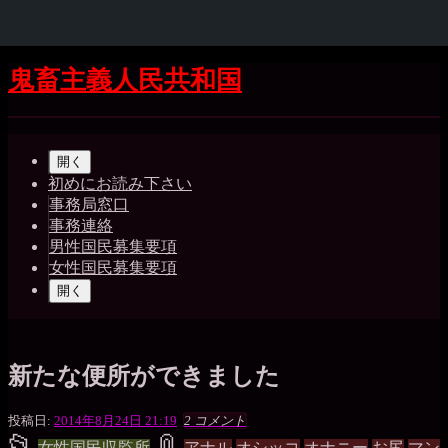
コ
鬼畜主義人民共和国
ン
テ
Shrunk
Expand
ン
メ
ツ
開く
イ
へ
初めにお読み下さい
ス
事務局窓口
ン
キ
事務連絡
ッ
ナ
男性国民募集要項
プ
女性国民募集要項
ビ
開く
ゲ
ー
シ
新たな便所ができました
ョ
ゲ
投稿日:
2014年8月24日 21:19
2 コメント
ン
📂
📎
ボ
投
タ
女性国民収監所
アナル
オシッコ
オナニー
お尻
マン