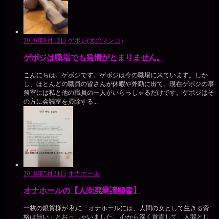
2016年8月12日
ゲボジ(犬のマンコ)
ゲボジは職場でも発情がとまりません。
こんにちは。ゲボジです。ゲボジは今の職場に来ています。しか
し、ほとんどの職員の皆さんが休暇や外勤に出て、現在ゲボジの事
務室には私と他の職員の一人がいらっしゃるだけです。ゲボジはそ
の方に会議室を掃除する...
2018年5月21日
オナホール
オナホールの【人間廃業請願書】
一枚の銀貨様が 私に「オナホールには、人間の女として生きる資
格は無い」とおっしゃいました。 心から深く首肯して、人間とし