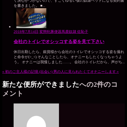
く決心がつかないので、すごくゆるい仮の奴隷ペットになる契約書
を書きました。 ■...
2018年7月14日
変態牝豚便器馬鹿奴隷 佐恥子
会社のトイレでオシッコする姿を見て下さい
休日出勤したら、銀貨様から会社のトイレでオシッコする姿を撮れ
と命令が(>_<) そんなことしたら、オナニーもしたくなっちゃうよ
う。 オナニーは我慢しました……。 会社のトイレだから、声がち...
«
初のご主人樣の記憶 (出会い)
男の人に見られたくてオナニーします
»
新たな便所ができました
への2件のコ
メント