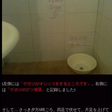
(左側には
「ゲボジがオシッコをするところです」
、右側に
は
「ゲボジのクソ便器」
と記録しました)
そして… さっき夕方6時ごろ、四足で伏せて、片足を上げて