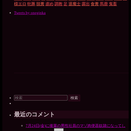
様エロ
牝豚
脱糞
虐め
調教
足
退魔士
露出
食糞
馬鹿
鬼畜
Tweets by oneginka
検
索
対
象:
最近のコメント
7月24日(金)に後輩の男性社員のマゾ肉便器奴隷になってし