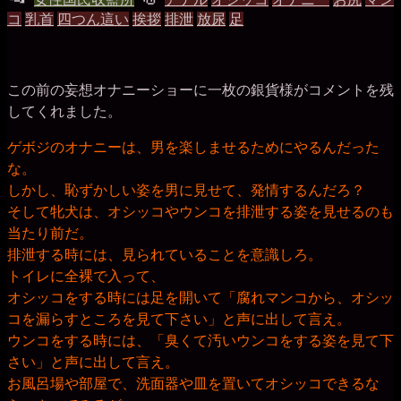
ジ
コ
乳首
四つん這い
挨拶
排泄
放尿
足
(犬
稿
グ
の
グ
マ
ン
ル
コ)
この前の妄想オナニーショーに一枚の銀貨様がコメントを残
してくれました。
ー
ゲボジのオナニーは、男を楽しませるためにやるんだった
プ
な。
しかし、恥ずかしい姿を男に見せて、発情するんだろ？
そして牝犬は、オシッコやウンコを排泄する姿を見せるのも
当たり前だ。
排泄する時には、見られていることを意識しろ。
トイレに全裸で入って、
オシッコをする時には足を開いて「腐れマンコから、オシッ
コを漏らすところを見て下さい」と声に出して言え。
ウンコをする時には、「臭くて汚いウンコをする姿を見て下
さい」と声に出して言え。
お風呂場や部屋で、洗面器や皿を置いてオシッコできるな