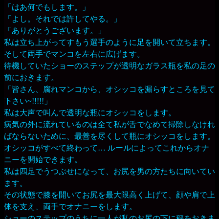
「はあ何でもします。」
「よし。それでは許してやる。」
「ありがとうございます。」
私は立ち上がってすもう選手のように足を開いて立ちます。
そして両手でマンコを左右に広げます。
待機していたショーのステップが透明なガラス瓶を私の足の
前におきます。
「皆さん、腐れマンコから、オシッコを漏らすところを見て
下さい~!!!!!」
私は大声で叫んで透明な瓶にオシッコをします。
病気の外に流れているのは全て私が舌でなめて掃除しなけれ
ばならないために、最善を尽くして瓶にオシッコをします。
オシッコがすべて終わって… ルールによってこれからオナ
ニーを開始できます。
私は四足でうつぶせになって、お尻を男の方たちに向いてい
ます。
その状態で膝を開いてお尻を最大限高く上げて、顔や肩で上
体を支え、両手でオナニーをします。
ショーのステップのうちに一人が私のお尻の下に秤をおきま