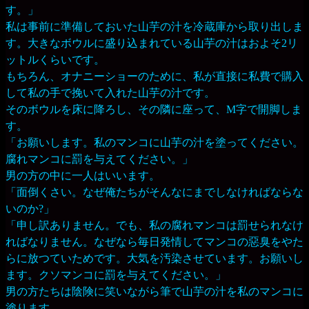
す。」
私は事前に準備しておいた山芋の汁を冷蔵庫から取り出しま
す。大きなボウルに盛り込まれている山芋の汁はおよそ2リ
ットルくらいです。
もちろん、オナニーショーのために、私が直接に私費で購入
して私の手で挽いて入れた山芋の汁です。
そのボウルを床に降ろし、その隣に座って、M字で開脚しま
す。
「お願いします。私のマンコに山芋の汁を塗ってください。
腐れマンコに罰を与えてください。」
男の方の中に一人はいいます。
「面倒くさい。なぜ俺たちがそんなにまでしなければならな
いのか?」
「申し訳ありません。でも、私の腐れマンコは罰せられなけ
ればなりません。なぜなら毎日発情してマンコの惡臭をやた
らに放つていためです。大気を汚染させています。お願いし
ます。クソマンコに罰を与えてください。」
男の方たちは陰険に笑いながら筆で山芋の汁を私のマンコに
塗ります。