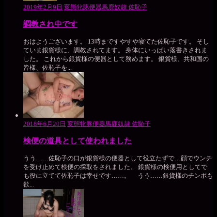
2019年2月9日
変態牝豚便器馬鹿奴隷 佐恥子
調教され中です
おはようございます。 13時まですやすや寝てた佐恥子です。 そし
ていま銀貨様に、調教されてます。 身体にいっぱい落書きされま
した。 これから銀貨様の便器として務めます。 銀貨様、共和国の
皆様、佐恥子を...
2018年6月20日
変態牝豚便器馬鹿奴隷 佐恥子
検便の道具として使われました
うう……佐恥子の口が銀貨様の便器として役立たずで…顔でウンチ
を受け止めて検便の採取をされました。 銀貨様の検便用としてで
も役に立てて佐恥子は幸せです……。 うう……銀貨様のチンポも
欲...