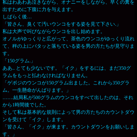
私はわあわあ泣きながら、オナニーをしながら、早くの糞を
出すために下腹に力を与えます。
しばらく後…
「皆さん、臭くて汚いウンコをする姿を見て下さい.」
私は大声で叫びながらウンコを出し始めます。
オノルがゆっくりと広がって、茶色のウンコがゆっくり流れ
て、秤の上にバタッと落ちている姿を男の方たちが見守りま
す。
「150グラム.」
ああ.. とても少ないです。「イク」をするには、まだ350グ
ラムをもっと払わなければなりません。
「ゲボジのウンコが150グラム出ました。これから350グラ
ム。一生懸命がんばります。」
…….結局私が500グラムのウンコをすべて出したのは、それ
から1時間後でした。
そして私は基本的な規則によって男の方たちのカウントダウ
ンを受けて「イク」します。
「皆さん、「イク」が来ます。カウントダウンをお願いしま
す。」