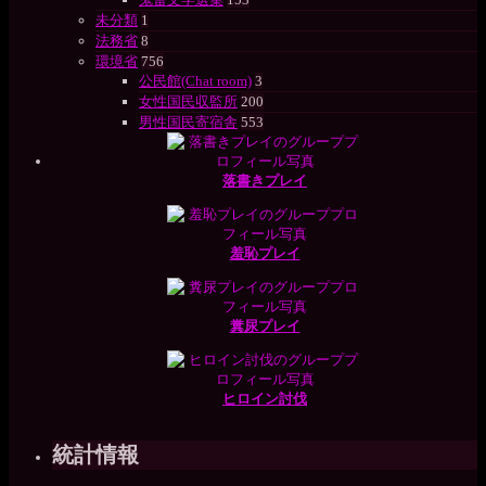
未分類
1
法務省
8
環境省
756
公民館(Chat room)
3
女性国民収監所
200
男性国民寄宿舎
553
落書きプレイ
羞恥プレイ
糞尿プレイ
ヒロイン討伐
統計情報