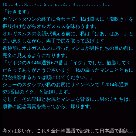
10…. 9…. 8…. 7…. 6…. 5…. 4…. 3…… 2…….. 1…..
「行きます」
カウントダウンの終了に合わせて、私は盛大に「潮吹き」を
振り掛けながらオルガスムスを味わうます。
オルガスムスの余韻が消える前に、私は「はあ、はあ…」と
荒い息をしながら、両手で尻を取って広げます。
数秒前にオルガスムスに行ったマンコが男性たちの目の前に
完全に見えるようになります。
「ゲボジの2014年通算673番目「イク」でした。観覧してく
ださってありがとうございます。私の腐ったマンコとともに
記念撮影する方々は順に出てください。」
ショーのスタッフが私のお尻にサインペンで「2014年通算
673番目のイク」と記録します。
そして、その記録とお尻とマンコを背景に…男の方たちは、
順番に記念写真を撮ってから、帰ります。
考えは多いが、これを全部韓国語で記録して日本語で翻訳し