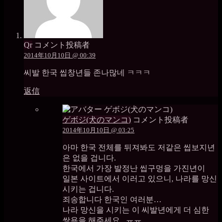
Qr
コメント投稿者
2014年10月10日 @ 00:39
씨발 한국 씹창년들 존나많네 ㅋㅋㅋ
返信
ゲボジ(犬のマンコ)
コメント投稿者
2014年10月10日 @ 03:25
아마 한국 전체를 뒤져봐도 저같은 씹보지년
은 없을 겁니다.
한국에서 가장 발정난 씹구멍을 가진년이
일본 사이트에서 이러고 있으니, 나라를 망신
시키는 겁니다.
죄송합니다 한국인 여러분…
나라 망신을 시키는 이 씨발년에게 더 심한
쌍욕을 해주세요.. ㅠㅠ