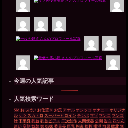
今週の人気記事
人気検索ワード
SM
おっぱい
お仕置き
お尻
アナル
オシッコ
オナニー
オリジナ
ル
ケツ
スカトロ
スーパーヒロイン
チンポ
マゾ
マンコ
マンコ
汁
下半身
乳首
乳首ピアス
二次創作
人間便器
公開
告白
四つん
這い
変態
奴隷
妹
姉妹
委員長
巨乳
拘束
挨拶
排泄
放尿
敗北
無