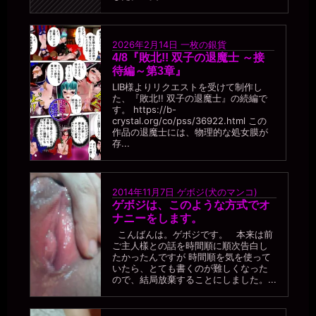
2026年2月14日
一枚の銀貨
4/8『敗北!! 双子の退魔士 ～接
待編～第3章』
LIB様よりリクエストを受けて制作し
た、『敗北!! 双子の退魔士』の続編で
す。 https://b-
crystal.org/co/pss/36922.html この
作品の退魔士には、物理的な処女膜が
存...
2014年11月7日
ゲボジ(犬のマンコ)
ゲボジは、このような方式でオ
ナニーをします。
こんばんは。ゲボジです。 本来は前
ご主人樣との話を時間順に順次告白し
たかったんですが 時間順を気を使って
いたら、とても書くのが難しくなった
ので、結局放棄することにしました。...