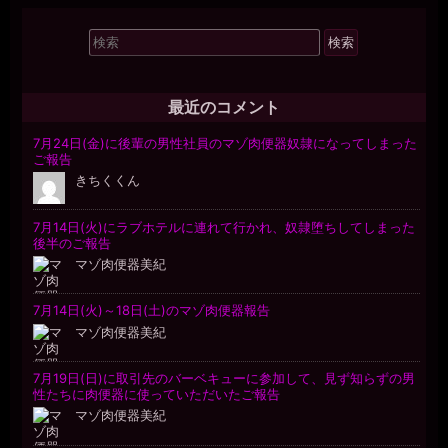
検
索
対
象:
最近のコメント