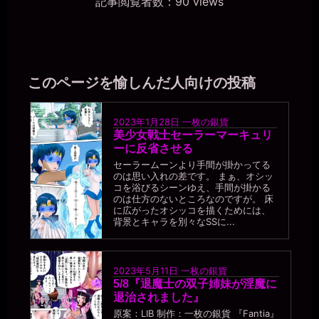
記事閲覧者数：90 views
このページを愉しんだ人向けの投稿
2023年1月28日
一枚の銀貨
美少女戦士セーラーマーキュリ
ーに反省させる
セーラームーンより手間が掛かってる
のは思い入れの差です。 まぁ、オシッ
コを浴びるシーンゆえ、手間が掛かる
のは仕方のないところなのですが。 床
に広がったオシッコを描くためには、
背景とキャラを別々なSSに...
2023年5月11日
一枚の銀貨
5/8『退魔士の双子姉妹が淫魔に
退治されました』
原案：LIB 制作：一枚の銀貨 『Fantia』