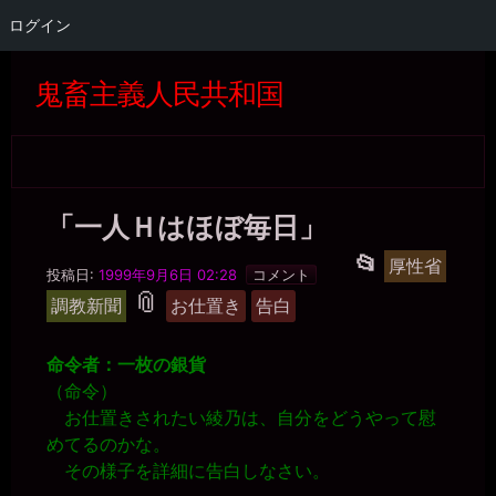
ログイン
コ
ン
鬼畜主義人民共和国
テ
ン
ツ
へ
ス
キ
「一人Ｈはほぼ毎日」
ッ
プ
黒
投
📂
厚性省
水
投稿日:
1999年9月6日 02:28
コメント
稿
晶
タ
📎
調教新聞
お仕置き
告白
事
グ
グ
務
ル
局
命令者：一枚の銀貨
ー
（命令）
プ
お仕置きされたい綾乃は、自分をどうやって慰
めてるのかな。
その様子を詳細に告白しなさい。