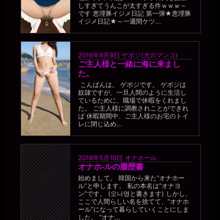
しすぎてうんこが太すぎる件ｗｗｗ～
です 恵理豚イジメ日記 第一弾★恵理豚
イジメ日記★～一週間ケツ...
2016年8月8日
ゲボジ(犬のマンコ)
ご主人様と一緒に海に来まし
た。
こんばんは。 ゲボジです。 ゲボジは
奴隷ですが、一旦人間のように生活し
ているために、職場で休暇をくれまし
た。 ご主人様に調教されことができれ
ば 休暇期間中、ご主人様のお宅のトイ
レに閉じ込め...
2018年5月10日
オナホール
オナホ-ルの履歴書
始めまして。 韓国から来た“オナホー
ル”と申します。 私の本名は“オナヨ
ン”です。 (오나영と書きます) しかし、
ここで人間らしい名を捨てて、“オナホ
ール”になって暮らしていくことにしま
した。 “オナ...