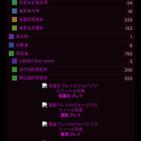
非実在女性名簿
54
鬼畜事件簿
16
鬼畜図画選集
529
鬼畜文学選集
153
未分類
1
法務省
8
環境省
756
公民館(Chat room)
3
女性国民収監所
200
男性国民寄宿舎
553
落書きプレイ
羞恥プレイ
糞尿プレイ