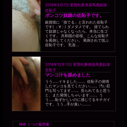
2019年2月7日
変態牝豚便器馬鹿奴隷
佐恥子
ポンコツ奴隷の佐恥子です。
銀貨様に「捨てる」と言われた佐恥子
です( ；∀；) ダメダメです。 捨てられ
て奴隷じゃなくなったら、本当に生ゴ
ミです。 共和国の皆様、こんな佐恥子
を罵倒してください。 罵倒されて悦ぶ
佐恥子です。 乳首...
2016年12月11日
変態牝豚便器馬鹿奴隷
佐恥子
マンコ汁を舐めました
うう……イキました……。佐恥子の発情
したマンコを見てください……。汚い肛
門も写ってます……。見られてると思う
と、また発情しちゃいます……。う
う……恥ずかしいのに感じてるキチガイ
です。うう…手が臭い……...
神崎 りつの履歴書