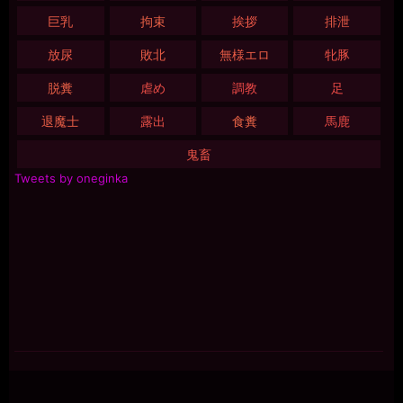
巨乳
拘束
挨拶
排泄
放尿
敗北
無様エロ
牝豚
脱糞
虐め
調教
足
退魔士
露出
食糞
馬鹿
鬼畜
Tweets by oneginka