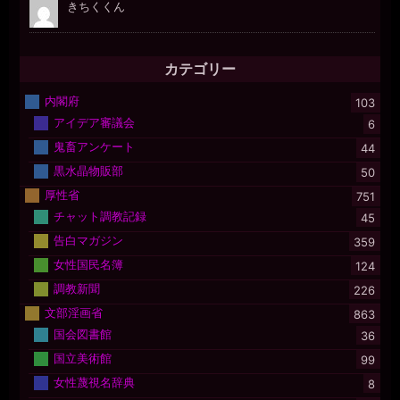
カテゴリー
内閣府
103
アイデア審議会
6
鬼畜アンケート
44
黒水晶物販部
50
厚性省
751
チャット調教記録
45
告白マガジン
359
女性国民名簿
124
調教新聞
226
文部淫画省
863
国会図書館
36
国立美術館
99
女性蔑視名辞典
8