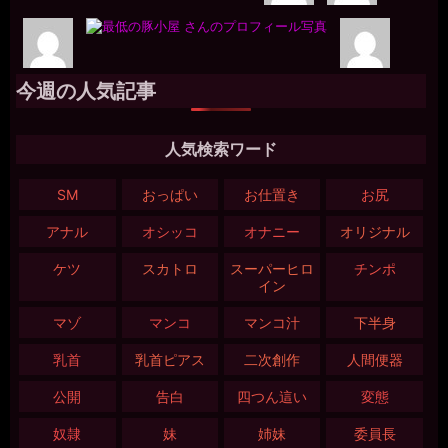
今週の人気記事
人気検索ワード
SM
おっぱい
お仕置き
お尻
アナル
オシッコ
オナニー
オリジナル
ケツ
スカトロ
スーパーヒロ
チンポ
イン
マゾ
マンコ
マンコ汁
下半身
乳首
乳首ピアス
二次創作
人間便器
公開
告白
四つん這い
変態
奴隷
妹
姉妹
委員長