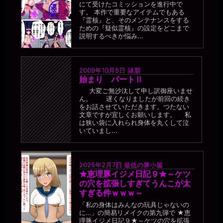
にて受けたコミッションを進行中で
す。 本作で重要なアイテムでもある
『霊核』と、そのメンテナンスをする
ための『疑似霊核』の設定をどこまで
説明するべきか悩み...
2009年10月5日
隷朋
始まり パートⅡ
大変ご無沙汰して申し訳御座いませ
ん。 遅くなりましたが前回の続き
をお話させていただきます。つたない
文章ですが宜しくお願いします。 私
は狭い袋に入れられ身体を丸くして泣
いていまし...
2025年2月7日
最低の豚小屋
★恵理豚イジメ日記９★～ケツ
の穴を拡張しすぎてうんこが太
すぎる件ｗｗｗ～
「私の身体はみんなの玩具じゃないの
に…」の簡易リメイクの第九弾で ★恵
理豚イジメ日記９★～ケツの穴を拡張