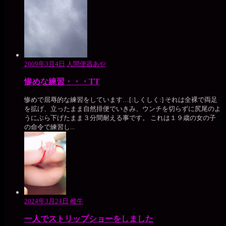
2009年3月4日
人間便器あや
惨めな練習・・・TT
惨めで屈辱的な練習をしています…[:しくしく:] それは全裸で両足
を拡げ、立ったまま自然排便でいきみ、ウンチを切らずに尻尾のよ
うにぶら下げたまま３分間耐える事です。 これは１９歳の女の子
の命令で練習し...
2024年3月24日
雌牛
一人でストリップショーをしました