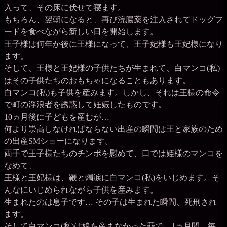
入って、その床に伏せて寝ます。
もちろん、翌朝になると、再び浣腸薬を注入されてドッグフ
ードを食べながら新しい日を開始します。
王子様は何年か後に王様になって、王子妃様も王妃様になり
ます。
そして、王様と王妃様の子供たちが生まれて、白マンコ(私)
はその子供たちのおもちゃになることもあります。
白マンコ(私)も子供を産みます。しかし、それは王様の命令
で町の浮浪者を誘惑して妊娠したものです。
10ヵ月後に子どもを産むが…
何より崇高しなければならない出産の瞬間は王と家族のため
の出産SMショーになります。
両手で王子様たちのチンポを慰めて、口では姫様のマンコを
なめて、
王様と王妃様は、鞭と燭涙に白マンコ(私)をいじめます。そ
んなにいじめられながら子供を産みます。
生まれたのは息子です… その子は生まれた瞬間、死刑され
ます。
そして白マンコ(私)は娘を産まなかった罪で.. 1ヵ月間、毎