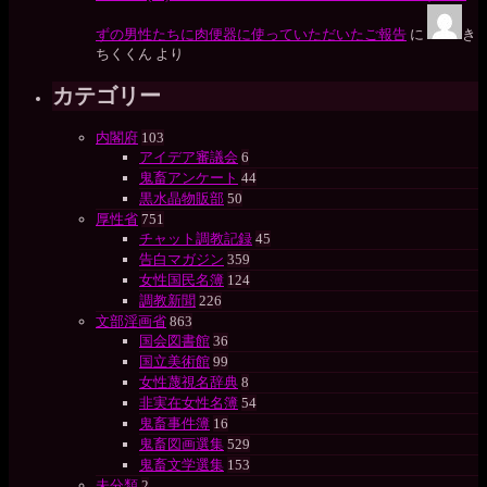
ずの男性たちに肉便器に使っていただいたご報告
に
き
ちくくん
より
カテゴリー
内閣府
103
アイデア審議会
6
鬼畜アンケート
44
黒水晶物販部
50
厚性省
751
チャット調教記録
45
告白マガジン
359
女性国民名簿
124
調教新聞
226
文部淫画省
863
国会図書館
36
国立美術館
99
女性蔑視名辞典
8
非実在女性名簿
54
鬼畜事件簿
16
鬼畜図画選集
529
鬼畜文学選集
153
未分類
2