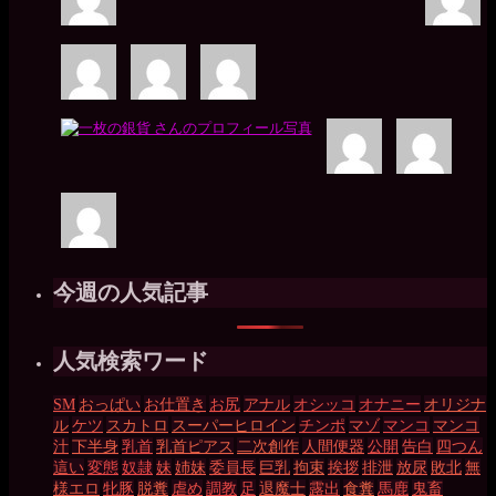
今週の人気記事
人気検索ワード
SM
おっぱい
お仕置き
お尻
アナル
オシッコ
オナニー
オリジナ
ル
ケツ
スカトロ
スーパーヒロイン
チンポ
マゾ
マンコ
マンコ
汁
下半身
乳首
乳首ピアス
二次創作
人間便器
公開
告白
四つん
這い
変態
奴隷
妹
姉妹
委員長
巨乳
拘束
挨拶
排泄
放尿
敗北
無
様エロ
牝豚
脱糞
虐め
調教
足
退魔士
露出
食糞
馬鹿
鬼畜