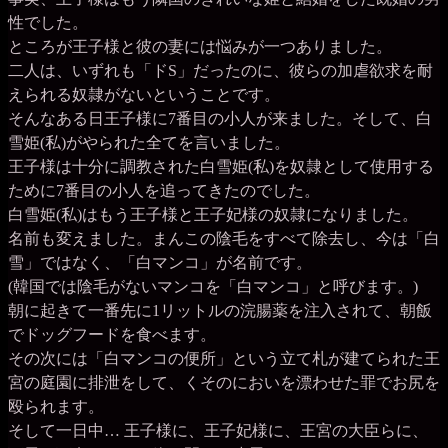
性でした。
ところが王子様と彼の妻には悩みが一つありました。
二人は、いずれも「ドS」だったのに、彼らの加虐欲求を耐
えられる奴隷がないということです。
そんなある日王子様に7番目の小人が来ました。そして、白
雪姫(私)がやられた全てを言いました。
王子様は十分に調教された白雪姫(私)を奴隷として使用する
ために7番目の小人を追ってきたのでした。
白雪姫(私)はもう王子様と王子妃様の奴隷になりました。
名前も変えました。まんこの陰毛をすべて除去し、今は「白
雪」ではなく、「白マンコ」が名前です。
(韓国では陰毛がないマンコを「白マンコ」と呼びます。)
朝に起きて一番先に1リットルの浣腸薬を注入されて、朝飯
でドッグフードを食べます。
その次には「白マンコの便所」という立て札が建てられた王
宮の庭園に排泄をして、くそのにおいを漂わせた罪でお尻を
殴られます。
そして一日中… 王子様に、王子妃様に、王宮の大臣らに、