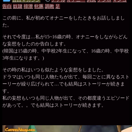
ジ
告白
奴隷
排泄
牝豚
調教
足
(犬
稿
グ
の
この前に、私が初めてオナニーをしたときをお話ししまし
グ
マ
ン
た。
ル
コ)
それで今度は…私が15~16歳の時、オナニーをしながらどん
ー
な妄想をしたのか告白します。
プ
(韓国は15歳の時、中学校2年生になって、16歳の時、中学校
3年生になります。)
その時の私はいつも似たような妄想をしました。
ドラマはいつも同じ人物たちが出て、毎回ごとに異なるスト
ーリーが繰り広げられて…でも結局はストーリーが続きま
す。
私の妄想もいつも同じ人物が出て、その都度違うエピソード
があって。。でも結局はストーリーが続きます。