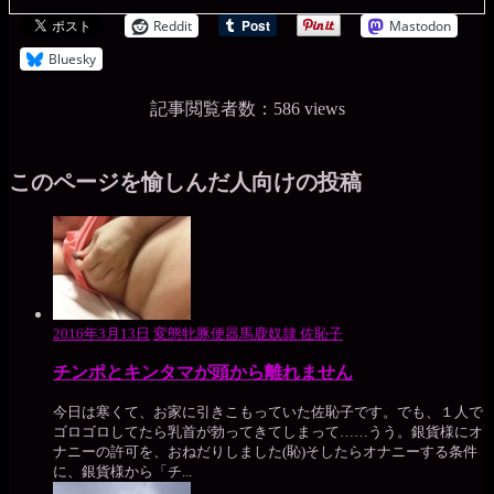
Reddit
Mastodon
Bluesky
記事閲覧者数：586 views
このページを愉しんだ人向けの投稿
2016年3月13日
変態牝豚便器馬鹿奴隷 佐恥子
チンポとキンタマが頭から離れません
今日は寒くて、お家に引きこもっていた佐恥子です。でも、１人で
ゴロゴロしてたら乳首が勃ってきてしまって……うう。銀貨様にオ
ナニーの許可を、おねだりしました(恥)そしたらオナニーする条件
に、銀貨様から「チ...