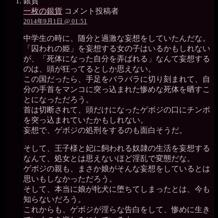
一枚の銀貨
コメント投稿者
2014年9月1日 @ 01:51
中学生の時に、随分と過激な妄想をしていたんだな。
「囚われの姫」を妄想する女の子はいるかもしれない
が、「死体になった自分を弄ばれる」なんて妄想する
のは、頭が狂ってるとしか思えない。
この国だったら、手足をバラバラに切り刻まれて、自
分の手首をマンコに突っ込まれた惨めな死体を晒すこ
とになっただろう。
首は切断されて、頭だけになったゲボジの口にチンポ
を突っ込まれていたかもしれない。
妄想で、ゲボジの処刑をするのも面白そうだ。
そして、王子様と妃に飼われる奴隷の生活を妄想する
なんて、処女とは思えないほど淫乱で変態だな。
ゲボジの親も、まさか娘がそんな妄想をしているとは
思いもしなかっただろう。
そして、本当に娘が牝犬に堕ちてしまったとは、今も
知らないだろう。
これからも、ゲボジが淫らな告白をして、惨めに生き