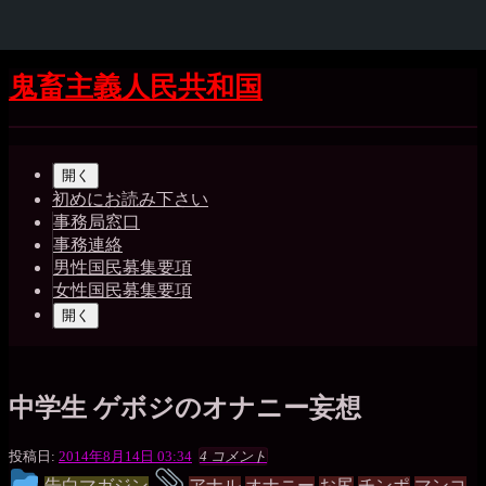
コ
鬼畜主義人民共和国
ン
テ
Shrunk
Expand
ン
メ
ツ
開く
イ
へ
初めにお読み下さい
ス
事務局窓口
ン
キ
事務連絡
ッ
ナ
男性国民募集要項
プ
女性国民募集要項
ビ
開く
ゲ
ー
シ
中学生 ゲボジのオナニー妄想
ョ
ゲ
投稿日:
2014年8月14日 03:34
4 コメント
ン
ボ
投
タ
告白マガジン
アナル
オナニー
お尻
チンポ
マンコ