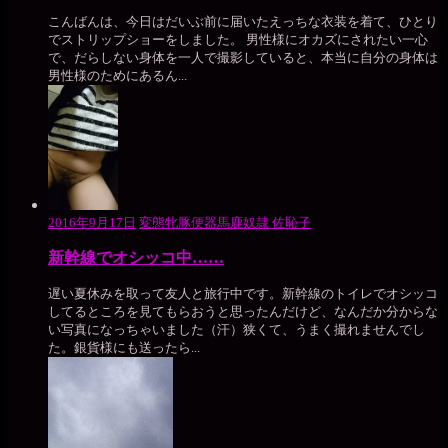
こんばんは、今日はだいぶ前に届いたえっちな衣装を着て、ひとり
でストリップショーをしました。 男性様にオカズにされたい一心
で、だらしない身体を一人で撮影していると、本当に自分の身体は
男性様のためにあるん...
2016年9月17日
変態牝豚便器馬鹿奴隷 佐恥子
新幹線でオシッコ中……
遅い夏休みを取って友人と旅行中です。新幹線のトイレでオシッコ
してるところを見てもらおうと思ったんだけど、なんだか分からな
い写真になっちゃいました（汗）狭くて、うまく撮れませんでし
た。銀貨様にも送ったら...