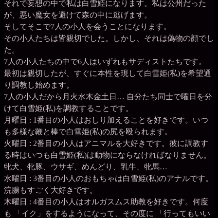
それで妄想の中で私は白雪姫になります。私は公州だった
が、悪い魔女を避けて森の中に逃げます。
そしてそこで7人の小人を会うことになります。
その小人たちは皆親切でした。しかし、それは偽物の顔でし
た。
7人の小人たちの中で6人はいずれもサディストたちです。
最初は親切したが、すぐに本性を現して白雪姫(私)を希望通
り調教し始めます。
7人の小人だから月火水木金土日… 自分たち同士で曜日を分
けて白雪姫(私)を調教することです。
月曜日 : 1番目の小人はおしり加えることを好きです。いつ
も多様な鞭と棒で白雪姫(私)の尻を殴られます。
火曜日 : 2番目の小人はアニマルを大好きです。彼に調教す
る時はいつも白雪姫(私)は動物にならなければなりません。
牝犬、牝豚、ウサギ、めんどり、乳牛、牝馬…
水曜日 : 3番目の小人のおもちゃは白雪姫(私)のアナルです。
浣腸もすごく大好きです。
木曜日 : 4番目の小人はオルガスムス助教を好きです。何度
も 「イク」をするようになって、その度に 「行ってもいい