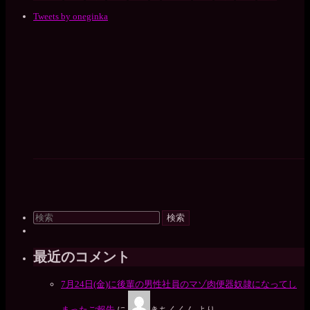
Tweets by oneginka
検
索
対
象:
最近のコメント
7月24日(金)に後輩の男性社員のマゾ肉便器奴隷になってし
まったご報告
に
きちくくん
より