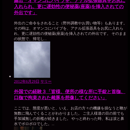
露出「オマンコにバイブを、アナル拡張器具をお尻に
入れられ、更に遅効性の便秘薬(座薬)を挿入されての
外出です」
外出のご命令をされること（野外調教やお買い物等）もあります。
その時は、オマンコにバイブを、アナル拡張器具をお尻に入れら
れ、更に遅効性の便秘薬(座薬)を挿入されての外出です。 そのまま
の状態で、帰宅し...
2012年6月29日
サリー
外国での経験３「皆様、便所の様な所に手錠と首枷、
口枷で拘束された雌豚を想像してください」
ここでは、態度が悪いと、いえ、お店の方々の機嫌を損なうと鞭が
無数に飛んでくることがわかりました。 ご主人様達の目の前でも
手加減無しの折檻が続きました。 やっと終わった時、私は涙と鼻
水でボロボロでした。...