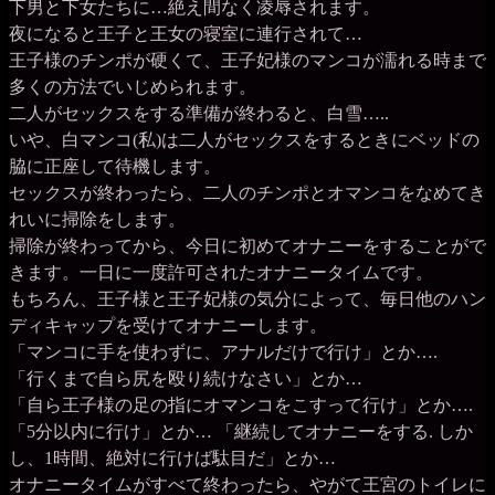
下男と下女たちに…絶え間なく凌辱されます。
夜になると王子と王女の寝室に連行されて…
王子様のチンポが硬くて、王子妃様のマンコが濡れる時まで
多くの方法でいじめられます。
二人がセックスをする準備が終わると、白雪…..
いや、白マンコ(私)は二人がセックスをするときにベッドの
脇に正座して待機します。
セックスが終わったら、二人のチンポとオマンコをなめてき
れいに掃除をします。
掃除が終わってから、今日に初めてオナニーをすることがで
きます。一日に一度許可されたオナニータイムです。
もちろん、王子様と王子妃様の気分によって、毎日他のハン
ディキャップを受けてオナニーします。
「マンコに手を使わずに、アナルだけで行け」とか….
「行くまで自ら尻を殴り続けなさい」とか…
「自ら王子様の足の指にオマンコをこすって行け」とか….
「5分以内に行け」とか… 「継続してオナニーをする. しか
し、1時間、絶対に行けば駄目だ」とか…
オナニータイムがすべて終わったら、やがて王宮のトイレに