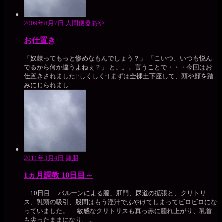
2009年8月7日
人間便器あや
お仕置き
「奴隷ってもっと惨めなもんでしょう？」 「こいつ、いつも悦ん
でるから何か違うよねぇ？」 と。。。言うことで・・・今回はお
仕置きされました[:しくしく:] まずは全裸土下座して、頭や顔を踏
みにじられまし...
2011年3月4日
隷朋
1ヵ月調教 10日目～
10日目 バルーンによる膣、肛門、尿道の拡張と、クリトリ
ス、乳頭の吸引、股間はもう淫汁でふやけてしまってビロビロにな
っていました。 敏感なクリトリスも真っ赤に腫れ上がり、乳首
も尖ったままになり、...