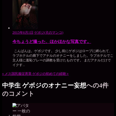
2015年6月1日
ゲボジ(犬のマンコ)
今ちょうど撮った、ほかほかな写真です。
こんばんは。ゲボジです。 少し前にゲボジはロープに縛られて、
ラブホテルの廊下でアナルのオナニーをしました。ラブホテルでこ
主人様に羞恥プレーの調教を受けたものです。 まだアナルだけで
イクす...
«
メス国民服従憲章
ゲボジの初めての経験
»
中学生 ゲボジのオナニー妄想
への4件
のコメント