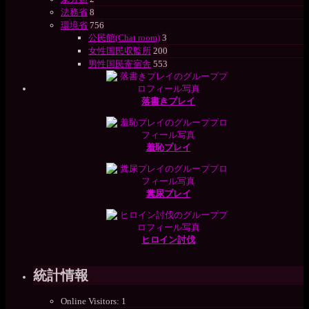
法務省
8
環境省
756
公民館(Chat room)
3
女性国民収監所
200
男性国民寄宿舎
553
落書きプレイ
羞恥プレイ
糞尿プレイ
ヒロイン討伐
統計情報
Online Visitors:
1