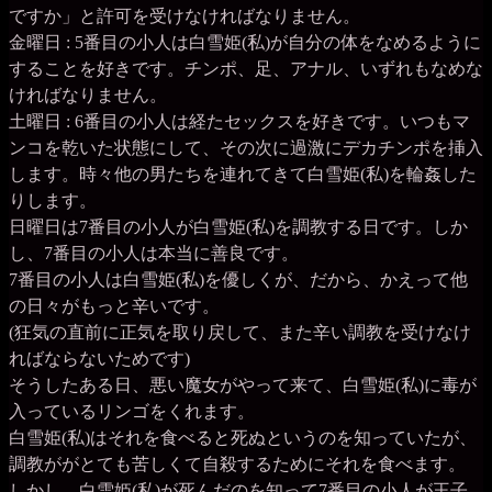
ですか」と許可を受けなければなりません。
金曜日 : 5番目の小人は白雪姫(私)が自分の体をなめるように
することを好きです。チンポ、足、アナル、いずれもなめな
ければなりません。
土曜日 : 6番目の小人は経たセックスを好きです。いつもマ
ンコを乾いた状態にして、その次に過激にデカチンポを挿入
します。時々他の男たちを連れてきて白雪姫(私)を輪姦した
りします。
日曜日は7番目の小人が白雪姫(私)を調教する日です。しか
し、7番目の小人は本当に善良です。
7番目の小人は白雪姫(私)を優しくが、だから、かえって他
の日々がもっと辛いです。
(狂気の直前に正気を取り戻して、また辛い調教を受けなけ
ればならないためです)
そうしたある日、悪い魔女がやって来て、白雪姫(私)に毒が
入っているリンゴをくれます。
白雪姫(私)はそれを食べると死ぬというのを知っていたが、
調教ががとても苦しくて自殺するためにそれを食べます。
しかし、白雪姫(私)が死んだのを知って7番目の小人が王子