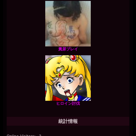
糞尿プレイ
ヒロイン討伐
統計情報