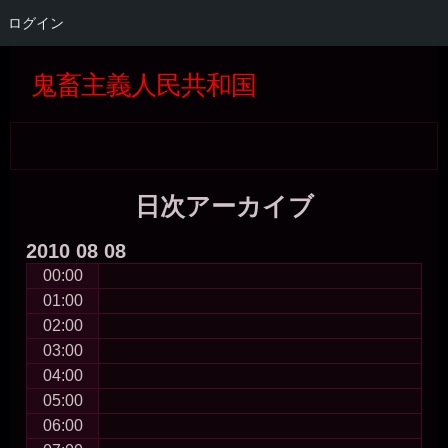
ログイン
コ
Skip
Skip
Skip
Skip
Skip
Skip
Skip
Skip
Skip
Skip
Skip
Skip
Skip
Skip
Skip
Skip
ン
to
to
to
to
to
to
to
to
to
to
to
to
to
to
to
to
鬼畜主義人民共和国
テ
SEARCH-
GTRANSLATE-
RECENT-
CATEGORIES-
BLOCK-
WP_STATISTICS_WIDGET-
META-
BLOCK-
BLOCK-
BLOCK-
QUICK-
BLOCK-
BLOCK-
BLOCK-
TAG_CLOUD-
BLOCK-
ン
2
5
COMMENTS-
4
22
3
2
5
36
37
CHAT-
26
27
24
3
39
ツ
2
WIDGET-
へ
5
ス
キ
日次アーカイブ
ッ
プ
2010
08
08
00:00
01:00
02:00
03:00
04:00
05:00
06:00