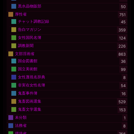
黒水晶物販部
50
厚性省
751
チャット調教記録
45
告白マガジン
359
女性国民名簿
124
調教新聞
226
文部淫画省
863
国会図書館
36
国立美術館
99
女性蔑視名辞典
8
非実在女性名簿
54
鬼畜事件簿
16
鬼畜図画選集
529
鬼畜文学選集
153
未分類
1
法務省
8
環境省
756