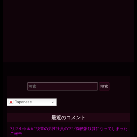
検
索
対
Japanese
象:
最近のコメント