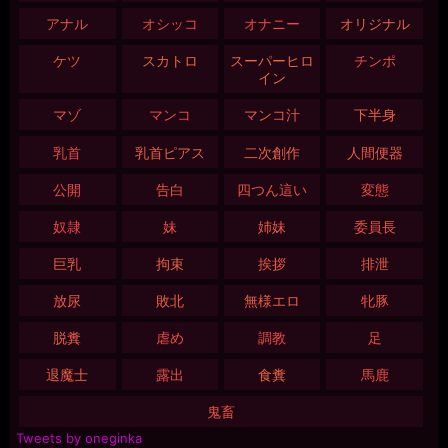
アナル
オシッコ
オナニー
オリジナル
ケツ
スカトロ
スーパーヒロ
チンポ
イン
マゾ
マンコ
マンコ汁
下半身
乳首
乳首ピアス
二次創作
人間便器
公開
告白
四つん這い
変態
奴隷
妹
姉妹
委員長
巨乳
拘束
挨拶
排泄
放尿
敗北
無様エロ
牝豚
脱糞
虐め
調教
足
退魔士
露出
食糞
馬鹿
鬼畜
Tweets by oneginka