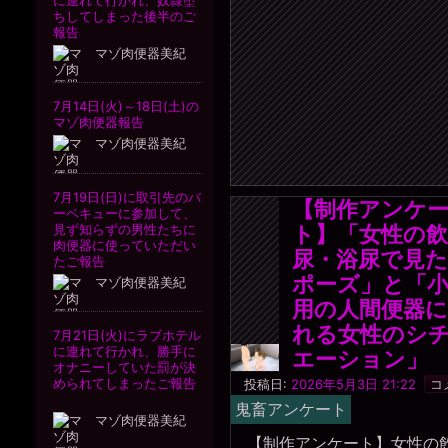
【制作アンケ
ト】「女性の飲
尿・浴尿で見
ポーズ」と「
用の人間便器
れる女性のシ
エーション」
一
投稿日:
2026年5月3日 21:22
コ
枚
鬼畜アンケート
の
銀
【制作アンケート】女性の
貨