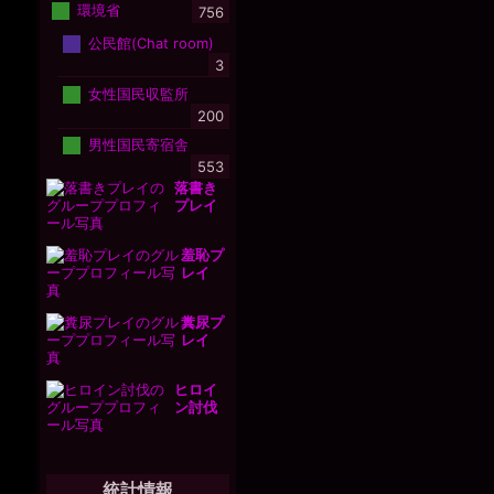
環境省
756
公民館(Chat room)
3
女性国民収監所
200
男性国民寄宿舎
553
落書き
プレイ
羞恥プ
レイ
糞尿プ
レイ
ヒロイ
ン討伐
統計情報