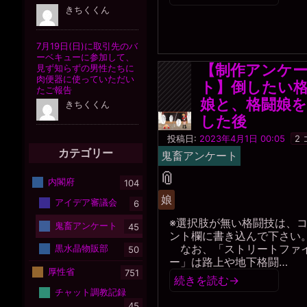
【制作アンケ
ト】倒したい
娘と、格闘娘を
した後
一
投稿日:
2023年4月1日 00:05
2
枚
カテゴリー
鬼畜アンケート
の
銀
タ
📎
内閣府
貨
104
グ
娘
アイデア審議会
6
※選択肢が無い格闘技は、
鬼畜アンケート
45
ント欄に書き込んで下さい
なお、「ストリートファ
黒水晶物販部
50
ー」は路上や地下格闘…
厚性省
751
続きを読む
→
チャット調教記録
45