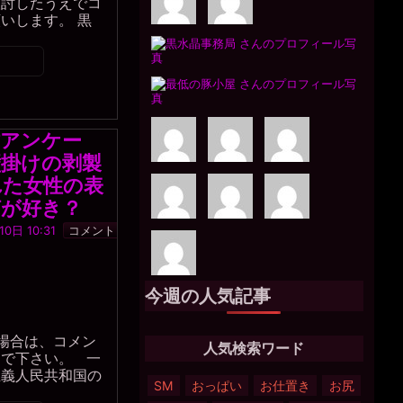
検討したうえでコ
いします。 黒
作アンケー
壁掛けの剥製
れた女性の表
何が好き？
一
0日 10:31
コメント
枚
の
銀
貨
今週の人気記事
場合は、コメン
人気検索ワード
んで下さい。 一
主義人民共和国の
SM
おっぱい
お仕置き
お尻