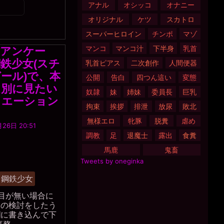
アナル
オシッコ
オナニー
オリジナル
ケツ
スカトロ
スーパーヒロイン
チンポ
マゾ
マンコ
マンコ汁
下半身
乳首
作アンケー
鉄少女(スチ
乳首ピアス
二次創作
人間便器
ール)で、本
公開
告白
四つん這い
変態
は別に見たい
奴隷
妹
姉妹
委員長
巨乳
ュエーション
拘束
挨拶
排泄
放尿
敗北
無様エロ
牝豚
脱糞
虐め
黒
26日 20:51
水
調教
足
退魔士
露出
食糞
晶
事
馬鹿
鬼畜
務
Tweets by oneginka
局
鋼鉄少女
目が無い場合に
との検討をしたう
欄に書き込んで下