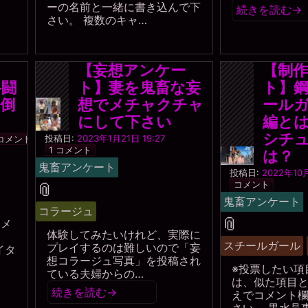
ーの名前と一緒に書き込んで下
続きを読む
→
さい。 複数のキャ…
ー
【妄想アンケー
【制
格闘
ト】妻を鬼畜な妄
ト】鋼
倒
想でメチャクチャ
ールガ
にして下さい
編と
シチ
黒
投稿日:
2023年1月21日 19:27
 コメント
水
1 コメント
は？
晶
鬼畜アンケート
事
投稿日:
2022年10月
務
タ
📎
コメント
局
鬼畜アンケート
グ
コラージュ
タ
📎
コメ
体験してみたいけれど、実際に
。
グ
スチールガール
プレイするのは難しいので「妄
イタ
想コラージュ写真」を投稿され
※投票したい項
ている夫婦からの…
は、似た項目
続きを読む
→
えでコメント