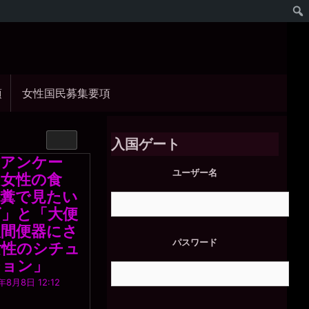
項
女性国民募集要項
入国ゲート
作アンケー
ユーザー名
「女性の食
浴糞で見たい
ズ」と「大便
人間便器にさ
パスワード
女性のシチュ
ション」
一
年8月8日 12:12
枚
の