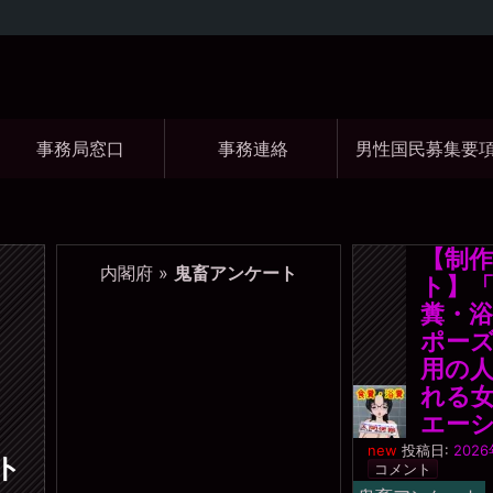
コ
Skip
Skip
Skip
Skip
Skip
Skip
Skip
Skip
Skip
Skip
Skip
Skip
Skip
Skip
Skip
Skip
ン
to
to
to
to
to
to
to
to
to
to
to
to
to
to
to
to
テ
SEARCH-
GTRANSLATE-
RECENT-
CATEGORIES-
BLOCK-
WP_STATISTICS_WIDGET-
META-
BLOCK-
BLOCK-
BLOCK-
QUICK-
BLOCK-
BLOCK-
BLOCK-
TAG_CLOUD-
BLOCK-
ン
2
5
COMMENTS-
4
22
3
2
5
36
37
CHAT-
26
27
24
3
39
ツ
2
WIDGET-
事務局窓口
事務連絡
男性国民募集要
へ
5
ス
キ
ッ
プ
【制
内閣府
»
鬼畜アンケート
ト】
糞・
ポー
用の
れる
エー
投稿日:
2026
ト
コメント