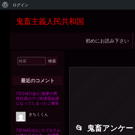
WordPress
ログイン
に
鬼畜主義人民共和国
つ
い
メ
初めにお読み下さい
て
イ
ン
検
ナ
索
ビ
対
象:
ゲ
最近のコメント
ー
シ
ョ
ン
鬼畜アンケー