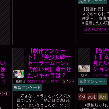
鬼畜アンケート
【漫画作品】 
スで虐められて
便器～』 食糞
※投票したい項
続きを読む
→
ー
【制作アンケー
【制
ト】『美少女戦士
ト】
たい
セーラームーン』
見た
小便
で酷い目に遭わせ
ショ
にさ
たいキャラは？
投稿日:
2024年9月5
チュ
一
鬼畜アンケート
投稿日:
2025年5月17日 13:37
コメント
枚
鬼畜アンケート
タ
📎
の
銀
メント
グ
「好きなキャラ」という人気投
貨
SM
奴隷
風俗
票ではなく、「酷い目に遭わせ
たい」というところがミソです
※選択肢が無
飲