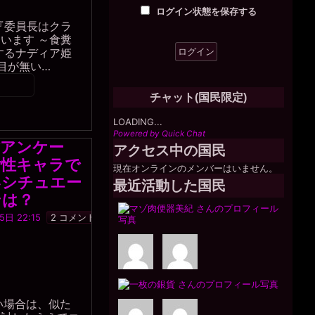
銀
ログイン状態を保存する
貨
『委員長はクラ
います ～食糞
するナディア姫
目が無い…
チャット(国民限定)
LOADING...
Powered by Quick Chat
作アンケー
アクセス中の国民
女性キャラで
現在オンラインのメンバーはいません。
いシチュエー
最近活動した国民
ンは？
黒
日 22:15
2 コメント
水
晶
事
務
局
い場合は、似た