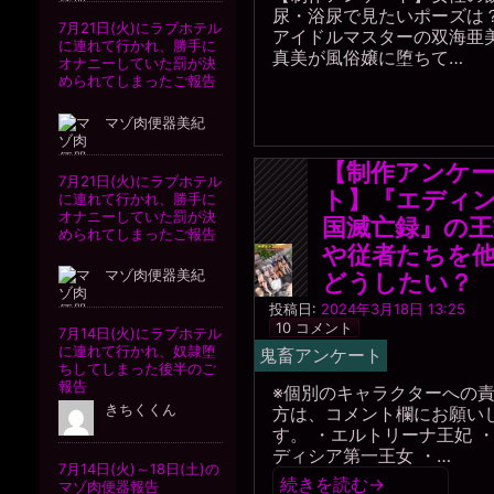
尿・浴尿で見たいポーズは
アイドルマスターの双海亜
真美が風俗嬢に堕ちて…
【制作アンケ
ト】『エディ
国滅亡録』の王
や従者たちを
どうしたい？
黒
投稿日:
2024年3月18日 13:25
水
10 コメント
晶
鬼畜アンケート
事
務
※個別のキャラクターへの
局
方は、コメント欄にお願い
す。 ・エルトリーナ王妃 
ディシア第一王女 ・…
続きを読む
→