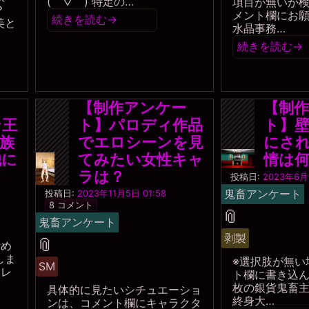
(￣▽￣) 特定の…
項目が無いか
？
メント欄にお願
続きを読む
→
美と
水晶事務…
続きを読む
→
ー
【制作アンケー
【制
ン王
ト】パロディ作品
ト】
族
でエロシーンを見
にさ
他に
てみたい女性キャ
情は
ラは？
投稿日:
2023年6月1
一
鬼畜アンケート
投稿日:
2023年11月5日 01:58
枚
8 コメント
タ
📎
の
鬼畜アンケート
銀
グ
貨
剥製
タ
📎
責め
しま
グ
※選択肢が無い
SM
・レ
ト欄に書き込
枚の銀貨鬼畜
具体的に見たいシチュエーショ
終身大…
ンは、コメント欄にキャラクタ