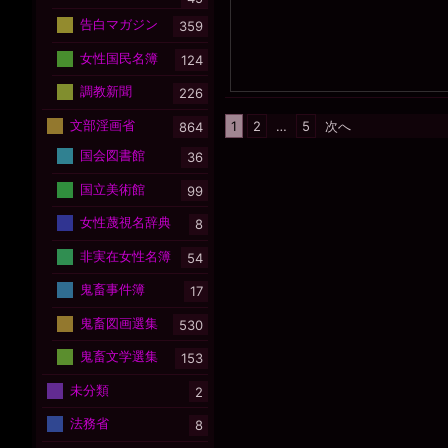
告白マガジン
359
女性国民名簿
124
調教新聞
226
投
文部淫画省
1
2
…
5
次へ
864
稿
国会図書館
36
の
国立美術館
99
ペ
ー
女性蔑視名辞典
8
ジ
非実在女性名簿
54
送
鬼畜事件簿
り
17
鬼畜図画選集
530
鬼畜文学選集
153
未分類
2
法務省
8