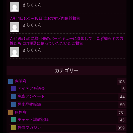
カテゴリー
内閣府
103
アイデア審議会
6
鬼畜アンケート
44
黒水晶物販部
50
厚性省
751
チャット調教記録
45
告白マガジン
359