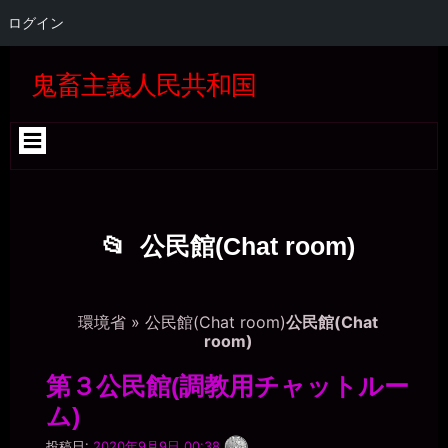
ログイン
コ
Skip
Skip
Skip
Skip
Skip
Skip
Skip
Skip
Skip
Skip
Skip
Skip
Skip
Skip
Skip
Skip
ン
to
to
to
to
to
to
to
to
to
to
to
to
to
to
to
to
鬼畜主義人民共和国
テ
SEARCH-
GTRANSLATE-
RECENT-
CATEGORIES-
BLOCK-
WP_STATISTICS_WIDGET-
META-
BLOCK-
BLOCK-
BLOCK-
QUICK-
BLOCK-
BLOCK-
BLOCK-
TAG_CLOUD-
BLOCK-
ン
2
5
COMMENTS-
4
22
3
2
5
36
37
CHAT-
26
27
24
3
39
ツ
2
WIDGET-
へ
5
ス
キ
ッ
プ
公民館(Chat room)
環境省
»
公民館(Chat room)
公民館(Chat
room)
第３公民館(調教用チャットルー
ム)
一
投稿日:
2020年9月9日 00:38