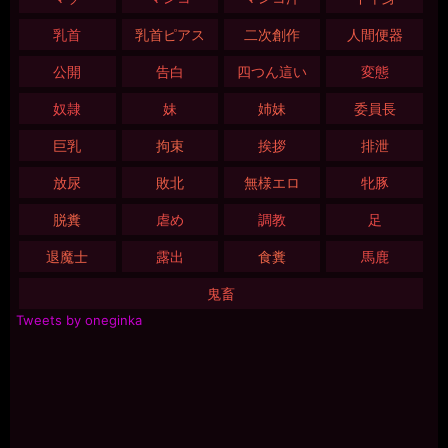
乳首
乳首ピアス
二次創作
人間便器
公開
告白
四つん這い
変態
奴隷
妹
姉妹
委員長
巨乳
拘束
挨拶
排泄
放尿
敗北
無様エロ
牝豚
脱糞
虐め
調教
足
退魔士
露出
食糞
馬鹿
鬼畜
Tweets by oneginka