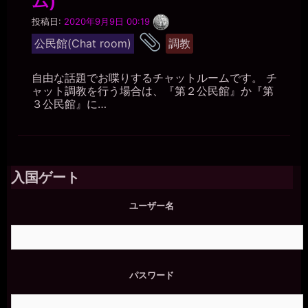
ム)
一
投稿日:
2020年9月9日 00:19
枚
タ
の
公民館(Chat room)
調教
銀
グ
貨
自由な話題でお喋りするチャットルームです。 チ
ャット調教を行う場合は、『第２公民館』か『第
３公民館』に…
入国ゲート
ユーザー名
パスワード