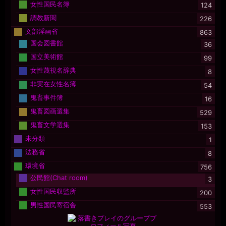
女性国民名簿
124
調教新聞
226
文部淫画省
863
国会図書館
36
国立美術館
99
女性蔑視名辞典
8
非実在女性名簿
54
鬼畜事件簿
16
鬼畜図画選集
529
鬼畜文学選集
153
未分類
1
法務省
8
環境省
756
公民館(Chat room)
3
女性国民収監所
200
男性国民寄宿舎
553