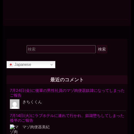
検
索
対
Japanese
象:
最近のコメント