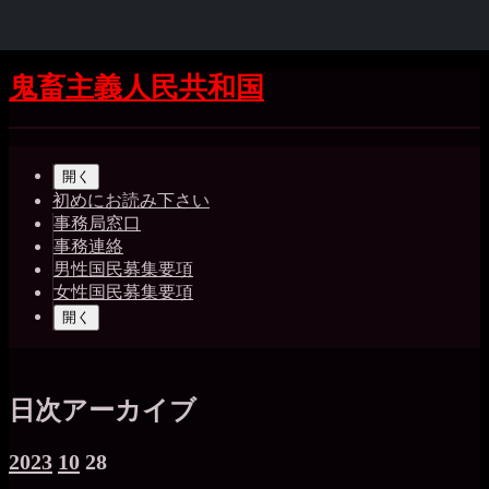
Skip
Skip
Skip
Skip
Skip
Skip
Skip
Skip
Skip
Skip
Skip
Skip
Skip
Skip
Skip
Skip
コ
鬼畜主義人民共和国
to
to
to
to
to
to
to
to
to
to
to
to
to
to
to
to
ン
SEARCH-
GTRANSLATE-
RECENT-
CATEGORIES-
BLOCK-
WP_STATISTICS_WIDGET-
META-
BLOCK-
BLOCK-
BLOCK-
QUICK-
BLOCK-
BLOCK-
BLOCK-
TAG_CLOUD-
BLOCK-
テ
Shrunk
Expand
2
5
COMMENTS-
4
22
3
2
5
36
37
CHAT-
26
27
24
3
39
ン
2
WIDGET-
メ
ツ
5
開く
イ
へ
初めにお読み下さい
ス
事務局窓口
ン
キ
事務連絡
ッ
ナ
男性国民募集要項
プ
女性国民募集要項
ビ
開く
ゲ
ー
シ
日次アーカイブ
ョ
2023
10
28
ン