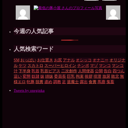
今週の人気記事
人気検索ワード
SM
おっぱい
お仕置き
お尻
アナル
オシッコ
オナニー
オリジナ
ル
ケツ
スカトロ
スーパーヒロイン
チンポ
マゾ
マンコ
マンコ
汁
下半身
乳首
乳首ピアス
二次創作
人間便器
公開
告白
四つん
這い
変態
奴隷
妹
姉妹
委員長
巨乳
拘束
挨拶
排泄
放尿
敗北
無
様エロ
牝豚
脱糞
虐め
調教
足
退魔士
露出
食糞
馬鹿
鬼畜
Tweets by oneginka