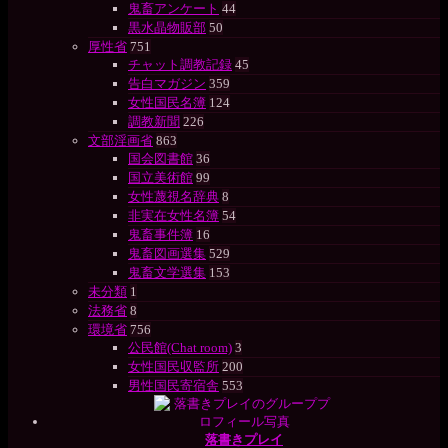
鬼畜アンケート
44
黒水晶物販部
50
厚性省
751
チャット調教記録
45
告白マガジン
359
女性国民名簿
124
調教新聞
226
文部淫画省
863
国会図書館
36
国立美術館
99
女性蔑視名辞典
8
非実在女性名簿
54
鬼畜事件簿
16
鬼畜図画選集
529
鬼畜文学選集
153
未分類
1
法務省
8
環境省
756
公民館(Chat room)
3
女性国民収監所
200
男性国民寄宿舎
553
落書きプレイ