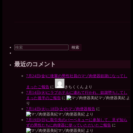
検
索
対
象:
最近のコメント
7月24日(金)に後輩の男性社員のマゾ肉便器奴隷になってし
まったご報告
に
きちくくん
より
7月14日(火)にラブホテルに連れて行かれ、奴隷堕ちしてし
まった後半のご報告
に
マゾ肉便器美紀
よ
り
7月14日(火)～18日(土)のマゾ肉便器報告
に
マゾ肉便器美紀
より
7月19日(日)に取引先のバーベキューに参加して、見ず知ら
ずの男性たちに肉便器に使っていただいたご報告
に
マゾ肉便器美紀
より