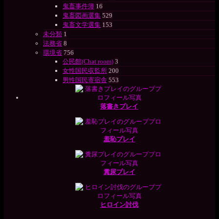
鬼畜事件簿
16
鬼畜図画選集
529
鬼畜文学選集
153
未分類
1
法務省
8
環境省
756
公民館(Chat room)
3
女性国民収監所
200
男性国民寄宿舎
553
落書きプレイ
羞恥プレイ
糞尿プレイ
ヒロイン討伐