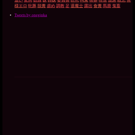
様エロ
牝豚
脱糞
虐め
調教
足
退魔士
露出
食糞
馬鹿
鬼畜
Tweets by oneginka