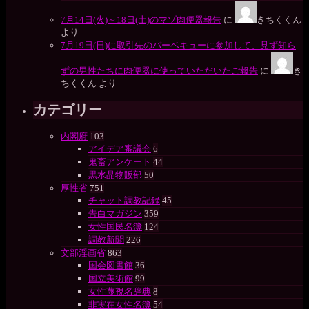
7月14日(火)～18日(土)のマゾ肉便器報告
に
きちくくん
より
7月19日(日)に取引先のバーベキューに参加して、見ず知ら
ずの男性たちに肉便器に使っていただいたご報告
に
き
ちくくん
より
カテゴリー
内閣府
103
アイデア審議会
6
鬼畜アンケート
44
黒水晶物販部
50
厚性省
751
チャット調教記録
45
告白マガジン
359
女性国民名簿
124
調教新聞
226
文部淫画省
863
国会図書館
36
国立美術館
99
女性蔑視名辞典
8
非実在女性名簿
54