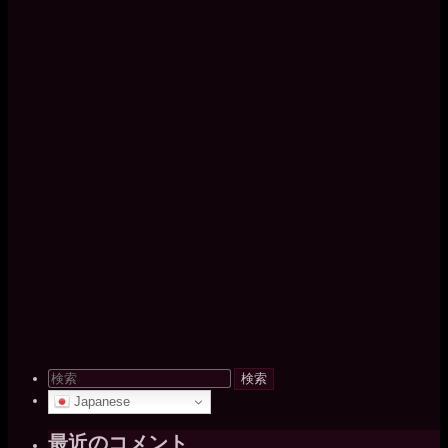
検
索
Japanese
対
象:
最近のコメント