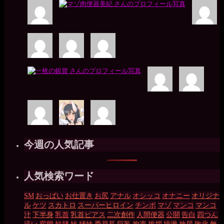
今週の人気記事
人気検索ワード
SM
おっぱい
お仕置き
お尻
アナル
オシッコ
オナニー
オリジナ
ル
ケツ
スカトロ
スーパーヒロイン
チンポ
マゾ
マンコ
マンコ
汁
下半身
乳首
乳首ピアス
二次創作
人間便器
公開
告白
四つん
這い
変態
奴隷
妹
姉妹
委員長
巨乳
拘束
挨拶
排泄
放尿
敗北
無