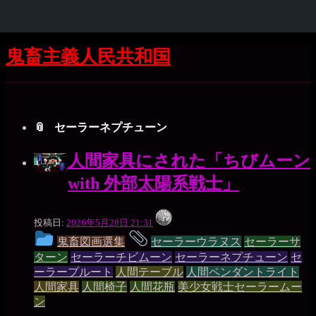
Skip
Skip
Skip
Skip
Skip
Skip
Skip
Skip
Skip
Skip
Skip
Skip
Skip
Skip
Skip
Skip
コ
鬼畜主義人民共和国
to
to
to
to
to
to
to
to
to
to
to
to
to
to
to
to
ン
SEARCH-
GTRANSLATE-
RECENT-
CATEGORIES-
BLOCK-
WP_STATISTICS_WIDGET-
META-
BLOCK-
BLOCK-
BLOCK-
QUICK-
BLOCK-
BLOCK-
BLOCK-
TAG_CLOUD-
BLOCK-
テ
Shrunk
Expand
2
5
COMMENTS-
4
22
3
2
5
36
37
CHAT-
26
27
24
3
39
ン
2
WIDGET-
ツ
5
へ
セーラーネプチューン
ス
キ
人間家具にされた「ちびムーン
ッ
with 外部太陽系戦士」
プ
一
投稿日:
2026年5月28日 21:31
枚
投
タ
の
鬼畜図画選集
セーラーウラヌス
セーラーサ
銀
ターン
セーラーチビムーン
セーラーネプチューン
セ
稿
グ
貨
ーラープルート
人間テーブル
人間ペンダントライト
グ
人間家具
人間椅子
人間花瓶
美少女戦士セーラームー
ン
ル