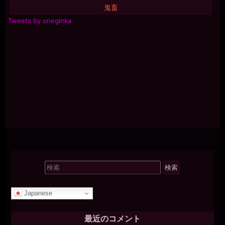
鬼畜
Tweets by oneginka
検
索
対
Japanese
象:
最近のコメント