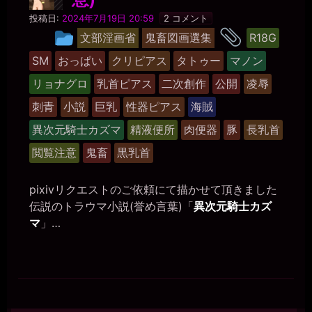
最
投稿日:
2024年7月19日 20:59
2 コメント
低
タ
投
文部淫画省
鬼畜図画選集
R18G
の
稿
豚
グ
SM
おっぱい
クリピアス
タトゥー
マノン
小
グ
屋
リョナグロ
乳首ピアス
二次創作
公開
凌辱
ル
ー
刺青
小説
巨乳
性器ピアス
海賊
プ
異次元騎士カズマ
精液便所
肉便器
豚
長乳首
閲覧注意
鬼畜
黒乳首
pixivリクエストのご依頼にて描かせて頂きました
伝説のトラウマ小説(誉め言葉)「
異次元騎士カズ
マ
」…