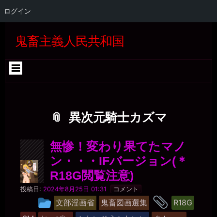
ログイン
コ
Skip
Skip
Skip
Skip
Skip
Skip
Skip
Skip
Skip
Skip
Skip
Skip
Skip
Skip
Skip
Skip
ン
to
to
to
to
to
to
to
to
to
to
to
to
to
to
to
to
鬼畜主義人民共和国
テ
SEARCH-
GTRANSLATE-
RECENT-
CATEGORIES-
BLOCK-
WP_STATISTICS_WIDGET-
META-
BLOCK-
BLOCK-
BLOCK-
QUICK-
BLOCK-
BLOCK-
BLOCK-
TAG_CLOUD-
BLOCK-
ン
2
5
COMMENTS-
4
22
3
2
5
36
37
CHAT-
26
27
24
3
39
ツ
2
WIDGET-
へ
5
ス
キ
ッ
プ
異次元騎士カズマ
無惨！変わり果てたマノ
ン・・・IFバージョン(＊
R18G閲覧注意)
最
投稿日:
2024年8月25日 01:31
コメント
低
タ
投
文部淫画省
鬼畜図画選集
R18G
の
稿
豚
グ