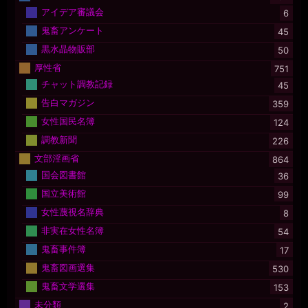
アイデア審議会
6
鬼畜アンケート
45
黒水晶物販部
50
厚性省
751
チャット調教記録
45
告白マガジン
359
女性国民名簿
124
調教新聞
226
文部淫画省
864
国会図書館
36
国立美術館
99
女性蔑視名辞典
8
非実在女性名簿
54
鬼畜事件簿
17
鬼畜図画選集
530
鬼畜文学選集
153
未分類
2