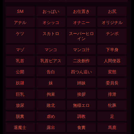
SM
おっぱい
お仕置き
お尻
アナル
オシッコ
オナニー
オリジナル
ケツ
スカトロ
スーパーヒロ
チンポ
イン
マゾ
マンコ
マンコ汁
下半身
乳首
乳首ピアス
二次創作
人間便器
公開
告白
四つん這い
変態
奴隷
妹
姉妹
委員長
巨乳
拘束
挨拶
排泄
放尿
敗北
無様エロ
牝豚
脱糞
虐め
調教
足
退魔士
露出
食糞
馬鹿