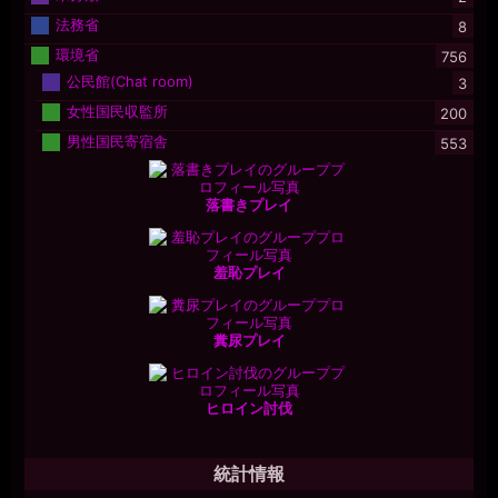
法務省
8
環境省
756
公民館(Chat room)
3
女性国民収監所
200
男性国民寄宿舎
553
落書きプレイ
羞恥プレイ
糞尿プレイ
ヒロイン討伐
統計情報