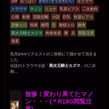
SM
おっぱい
かわいそうかわいい
タトゥー
小
グ
屋
トラウマ
マノン
リョナ
乳首ピアス
二次創作
ル
ー
公開
刺青
四肢切断
小説
巨乳
性器ピアス
プ
悲惨エロ
拘束
拷問
月
無様エロ
猟奇
異次元騎士カズマ
肉体改造
豚
足
閲覧注意
鬼畜
先月pixivリクエストのご依頼にて描かせて頂きま
した
伝説のトラウマ小説「
異次元騎士カズマ
」の二次
創…
無惨！変わり果てたマノ
ン・・・(＊R18G閲覧注
意)