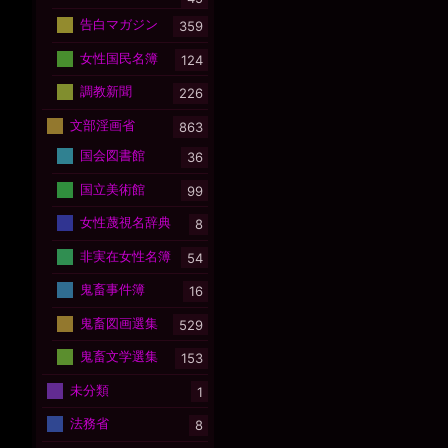
告白マガジン
359
女性国民名簿
124
調教新聞
226
文部淫画省
863
国会図書館
36
国立美術館
99
女性蔑視名辞典
8
非実在女性名簿
54
鬼畜事件簿
16
鬼畜図画選集
529
鬼畜文学選集
153
未分類
1
法務省
8