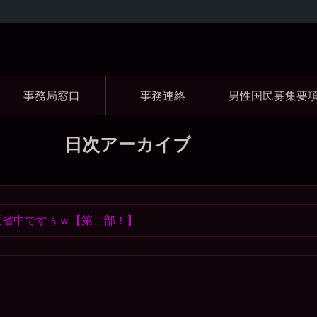
コ
Skip
Skip
Skip
Skip
Skip
Skip
Skip
Skip
Skip
Skip
Skip
Skip
Skip
Skip
Skip
Skip
ン
to
to
to
to
to
to
to
to
to
to
to
to
to
to
to
to
テ
SEARCH-
GTRANSLATE-
RECENT-
CATEGORIES-
BLOCK-
WP_STATISTICS_WIDGET-
META-
BLOCK-
BLOCK-
BLOCK-
QUICK-
BLOCK-
BLOCK-
BLOCK-
TAG_CLOUD-
BLOCK-
ン
2
5
COMMENTS-
4
22
3
2
5
36
37
CHAT-
26
27
24
3
39
ツ
2
WIDGET-
事務局窓口
事務連絡
男性国民募集要
へ
5
ス
キ
ッ
日次アーカイブ
プ
 反省中ですぅｗ【第二部！】