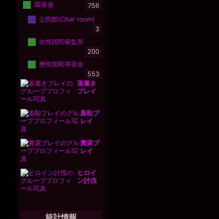
環境省
756
公民館(Chat room)
3
女性国民収監所
200
男性国民寄宿舎
553
落書き
プレイ
羞恥プ
レイ
糞尿プ
レイ
ヒロイ
ン討伐
統計情報