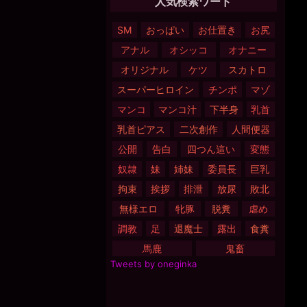
人気検索ワード
SM
おっぱい
お仕置き
お尻
アナル
オシッコ
オナニー
オリジナル
ケツ
スカトロ
スーパーヒロイン
チンポ
マゾ
マンコ
マンコ汁
下半身
乳首
乳首ピアス
二次創作
人間便器
公開
告白
四つん這い
変態
奴隷
妹
姉妹
委員長
巨乳
拘束
挨拶
排泄
放尿
敗北
無様エロ
牝豚
脱糞
虐め
調教
足
退魔士
露出
食糞
馬鹿
鬼畜
Tweets by oneginka