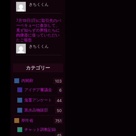
カテゴリー
内閣府
103
アイデア審議会
6
鬼畜アンケート
44
黒水晶物販部
50
厚性省
751
チャット調教記録
45