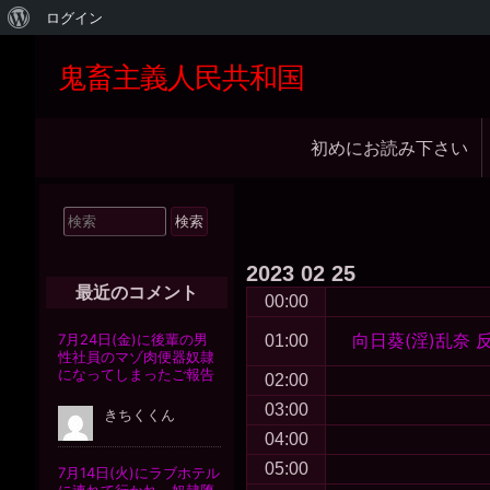
WordPress
ログイン
に
鬼畜主義人民共和国
つ
い
メ
初めにお読み下さい
て
イ
ン
検
ナ
索
ビ
対
2023
02
25
象:
ゲ
最近のコメント
00:00
ー
向日葵(淫)乱奈
01:00
シ
02:00
ョ
03:00
ン
04:00
05:00