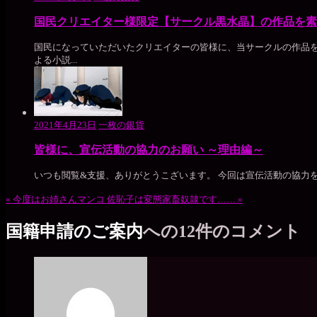
国民クリエイター様限定【サークル黒水晶】の作品を素
国民になっていただいたクリエイターの皆様に、当サークルの作品を
よる小説...
2021年4月23日
一枚の銀貨
皆様に、宣伝活動の協力のお願い ～理由編～
いつも閲覧&支援、ありがとうこざいます。 今回は宣伝活動の協力を
«
今度はお姉さんマンコ
佐恥子は変態家畜奴隷です……
»
国籍申請のご案内
への12件のコメント