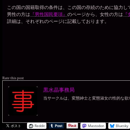
事
稿
この国の国籍取得の条件は、この国の存続のために協力し
務
グ
局
男性の方は
『男性国民要項』
のページから、女性の方は
『
詳細は、それぞれのページに記載しております。
ル
ー
プ
Rate this post
黒水晶事務局
当サークルは、変態紳士と変態淑女の性的な欲
Reddit
Mastodon
Bluesky