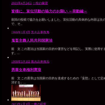
2021年4月24日
一枚の銀貨
皆様に、宣伝活動の協力のお願い ～発動編～
前回の投稿で協力をお願いしました、宣伝活動の具体的な内容は次の
で、そ...
1998年3月1日
黒水晶事務局
鬼畜主義人民共和国憲法
前 文 この憲法は当国家の目的や運営などを明記し、実際に使用す
す。...
1998年3月1日
黒水晶事務局
男尊女卑権利憲章
前 文 この憲章は当国家の目的を達成するための『妄想』として定
消する」...
2023年2月1日
一枚の銀貨