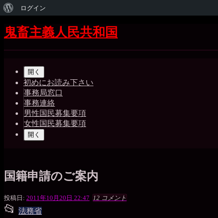
WordPress
ログイン
に
コ
鬼畜主義人民共和国
ン
つ
テ
Shrunk
Expand
い
ン
メ
ツ
て
開く
イ
へ
初めにお読み下さい
ス
事務局窓口
ン
キ
事務連絡
ッ
ナ
男性国民募集要項
プ
女性国民募集要項
ビ
開く
ゲ
ー
シ
国籍申請のご案内
ョ
黒
投稿日:
2011年10月20日 22:47
12 コメント
ン
📂
水
投
法務省
晶