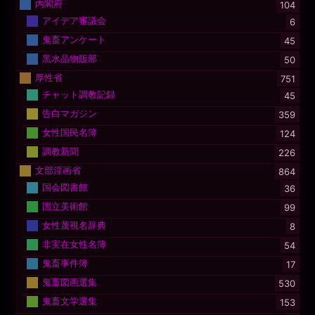
内閣府
104
アイデア審議会
6
鬼畜アンケート
45
黒水晶物販部
50
厚性省
751
チャット調教記録
45
告白マガジン
359
女性国民名簿
124
調教新聞
226
文部淫画省
864
国会図書館
36
国立美術館
99
女性蔑視名辞典
8
非実在女性名簿
54
鬼畜事件簿
17
鬼畜図画選集
530
鬼畜文学選集
153