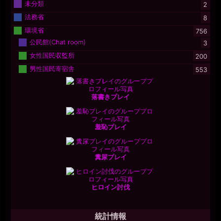
未分類
2
法務省
8
環境省
756
公民館(Chat room)
3
女性国民収監所
200
男性国民寄宿舎
553
落書きプレイ
羞恥プレイ
糞尿プレイ
ヒロイン討伐
統計情報