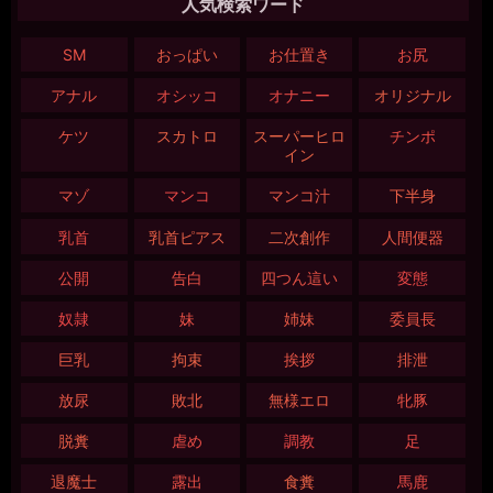
人気検索ワード
SM
おっぱい
お仕置き
お尻
アナル
オシッコ
オナニー
オリジナル
ケツ
スカトロ
スーパーヒロ
チンポ
イン
マゾ
マンコ
マンコ汁
下半身
乳首
乳首ピアス
二次創作
人間便器
公開
告白
四つん這い
変態
奴隷
妹
姉妹
委員長
巨乳
拘束
挨拶
排泄
放尿
敗北
無様エロ
牝豚
脱糞
虐め
調教
足
退魔士
露出
食糞
馬鹿