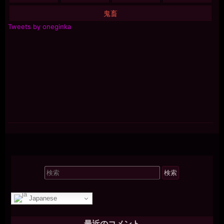
鬼畜
Tweets by oneginka
検
索
対
Japanese
象:
最近のコメント