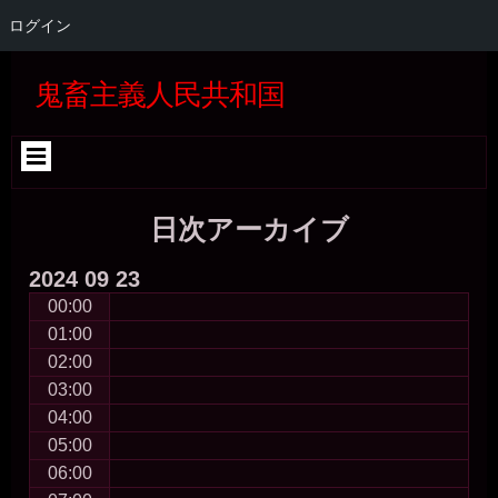
ログイン
コ
Skip
Skip
Skip
Skip
Skip
Skip
Skip
Skip
Skip
Skip
Skip
Skip
Skip
Skip
Skip
Skip
ン
to
to
to
to
to
to
to
to
to
to
to
to
to
to
to
to
鬼畜主義人民共和国
テ
SEARCH-
GTRANSLATE-
RECENT-
CATEGORIES-
BLOCK-
WP_STATISTICS_WIDGET-
META-
BLOCK-
BLOCK-
BLOCK-
QUICK-
BLOCK-
BLOCK-
BLOCK-
TAG_CLOUD-
BLOCK-
ン
2
5
COMMENTS-
4
22
3
2
5
36
37
CHAT-
26
27
24
3
39
ツ
2
WIDGET-
へ
5
ス
キ
日次アーカイブ
ッ
プ
2024
09
23
00:00
01:00
02:00
03:00
04:00
05:00
06:00