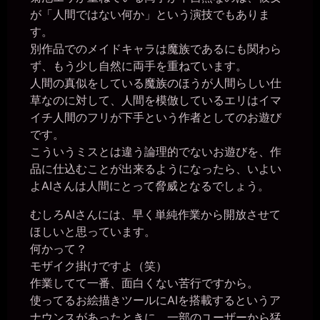
2026年7月14日 - 19:48
が「人間ではない何か」という演技でもありま
blue_skyさん、ようこそ～♪
す。
いちのい一枚の銀貨
別作品でのメイドキャラは魔族であるにも関わら
2026年7月14日 - 21:15
ず、もう少し自然に両手を重ねています。
投稿完了！
人間の真似をしている魔族のほうが人間らしい仕
きちくくん
2026年7月16日 - 00:18
草なのに対して、人間を模倣しているエリはイマ
こんばんは
イチ人間のフリが下手という作者としてのお遊び
一枚の銀貨
です。
2026年7月16日 - 11:55
こういうミスとは違う論理的でないお遊びを、作
こんにちは～(´∀｀)
品に仕込むことが出来るようになったら、いよい
一枚の銀貨
よAIさんは人間にとって脅威となるでしょう。
2026年7月16日 - 11:55
14時頃まで作業しています。
むしろAIさんには、早く単純作業から開放させて
一枚の銀貨
2026年7月16日 - 14:04
ほしいと思っています。
ではでは～(´∀｀*)ﾉｼ
何かって？
きちくくん
モザイク掛けですよ（笑）
2026年7月17日 - 05:44
作業してて一番、面白くない苦行ですから。
女は所詮ただの便器穴。
使ってるお絵描きツールにAIを搭載するというア
きちくくん
ナウンスがあったときに、一部のユーザーから猛
2026年7月17日 - 18:11