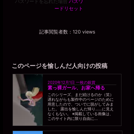
パスワードを忘れた場合
パスワ
2026年7月18日 - 21:07
あうう。。今でも毎日マッチングアプリで男性とホテルに行ってる
ードリセット
のに。。
一枚の銀貨
2026年7月18日 - 21:10
記事閲覧者数：120 views
なるほど。つまり、肉便器としてはセックスで商売するより、タダ
マンを使ってもらいたい……と。
一枚の銀貨
2026年7月18日 - 21:11
自分のマンコに金銭的な価値が付くより、「マンコ0円」の公衆便所
として扱われたいわけだ。
このページを愉しんだ人向けの投稿
miiki0119
2026年7月18日 - 21:11
うう。。風俗はいやです。。マッチングアプリの男性にはホ別1で使
2020年12月1日
一枚の銀貨
素っ裸ガール、お家へ帰る
っていただいているので1人１万円はいただいています。。
このシリーズ、まだ続けるのか（笑）
miiki0119
遅れながらも製作中のページのために
2026年7月18日 - 21:12
用意したので、ついでに脱がしてみま
うう。。マンコ0円なんて。。
した。 露出を愉しんだ帰り……に見え
なくもない。 ※掲載している画像は、
一枚の銀貨
このサイト内に限り自由に...
2026年7月18日 - 21:15
( ･`ω･´)ﾅﾝ…ﾀﾞﾄ!? 便器のくせに生意気な。
miiki0119