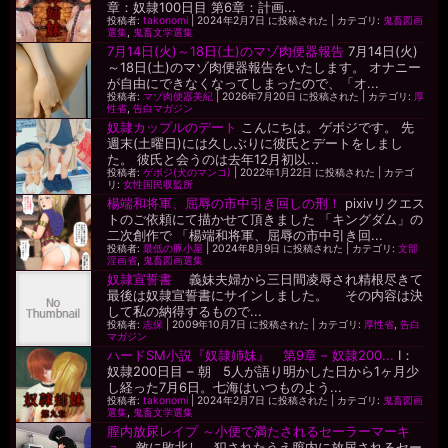
章：奴隷100日目 第6章：計画...
投稿者:
takonomi
|
2024年2月7日 に投稿された
|
カテゴリ:
鬼畜図画
選集
,
鬼畜文学選集
7月14日(火)～18日(土)のマゾ肉便器報告
7月14日(火)
～18日(土)のマゾ肉便器報告をいたします。 オナニー
が自由にできなくなってしまったので、「オ...
投稿者:
マゾ肉便器美紀
|
2026年7月20日 に投稿された
|
カテゴリ:
厚
性省
,
告白マガジン
奴隷カップルのデート
こんにちは。ゲボジです。 先
週末(土曜日)には久しぶりに彼氏とデートをしまし
た。 彼氏と会うのは去年12月初以...
投稿者:
ゲボジ(犬のマンコ)
|
2022年1月22日 に投稿された
|
カテゴ
リ:
女性国民収監所
楊端和将軍、屈辱の市中引き回しの刑！
pixivリクエス
トのご依頼にて描かせて頂きました 「キングダム」の
二次創作で 「楊端和将軍、屈辱の市中引き回...
投稿者:
最低の豚小屋
|
2024年8月9日 に投稿された
|
カテゴリ:
文部
淫画省
,
鬼畜図画選集
奴隷宣誓書
義妹夫婦から三日間凌辱され精根尽きて
最後は奴隷宣誓書にサインしました。 その内容は決
して私の納得するもので...
投稿者:
志保
|
2009年10月7日 に投稿された
|
カテゴリ:
厚性省
,
告白
マガジン
ハードSM小説『奴隷姉妹』 第9章 – 奴隷200...
I：
奴隷200日目 – 朝 5人が語り明かした日から1ヶ月少
し経った7月6日。七海はいつものよう...
投稿者:
takonomi
|
2024年2月7日 に投稿された
|
カテゴリ:
鬼畜図画
選集
,
鬼畜文学選集
膣内放尿レイプ ～小便で満たされるセーラーマーキ
ュ...
敵に敗北し、犯されたうえ膣内に放尿されるセー