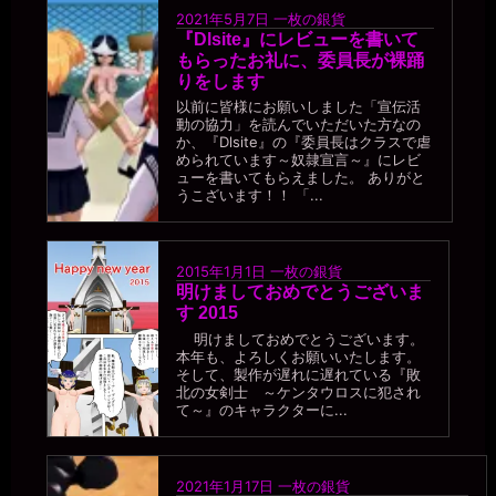
2026年7月18日 - 21:15
2021年5月7日
一枚の銀貨
あうう。。申し訳ありません。。
『Dlsite』にレビューを書いて
もらったお礼に、委員長が裸踊
一枚の銀貨
りをします
2026年7月18日 - 21:18
そのうち、「便器が喋った」と人から驚かれるようになるだろう。
以前に皆様にお願いしました「宣伝活
動の協力」を読んでいただいた方なの
miiki0119
か、『Dlsite』の『委員長はクラスで虐
2026年7月18日 - 21:19
められています～奴隷宣言～』にレビ
うう。。
ューを書いてもらえました。 ありがと
うこざいます！！ 「...
一枚の銀貨
2026年7月18日 - 21:21
便器の成長を見守るなんて、初めての体験だよ（笑）
miiki0119
2015年1月1日
一枚の銀貨
2026年7月18日 - 21:22
明けましておめでとうございま
うう。。
す 2015
明けましておめでとうございます。
一枚の銀貨
本年も、よろしくお願いいたします。
2026年7月18日 - 21:26
そして、製作が遅れに遅れている『敗
しかし、便器のくせに文才もあるのが不思議だ。ちゃんとエロい読
北の女剣士 ～ケンタウロスに犯され
み物になってる。せっかくの才能が、モッタイナイ。
て～』のキャラクターに...
miiki0119
2026年7月18日 - 21:26
うう。。褒めていただいているんでしょうか。。？
2021年1月17日
一枚の銀貨