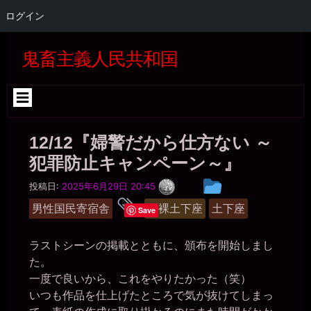
そういや、ゼミの人たちに呼び出されたときなんかのトイレはどう
ログイン
してるんだ？ 一応は、部屋のを使わせてもらってるのか？
miiki0119
コ
2026年6月28日 - 20:19
ン
鬼畜主義人民共和国
男子トイレや外で使っていただいている時はオシッコは垂れ流しで
テ
す。。建物の中の時とかはご迷惑をおかけしないようにトイレを使
ン
わせていただいています。。大はトイレです。。
ツ
へ
一枚の銀貨
ス
2026年6月28日 - 20:20
キ
それなら、トイレを使わせてもらえる時には、皆にも便器に土下座
12/12『婦警だから仕方ない ～
ッ
する姿くらいは見せてやれ。
プ
犯罪防止キャンペーン～』
miiki0119
2026年6月28日 - 20:21
一
投
投稿日:
2025年6月29日 20:45
うう。。でも女子トイレに男性が入るのは何かあった時問題になっ
枚
稿
タ
ちゃいます。。
の
男性国民寄宿舎
全裸土下座
土下座
Save
銀
グ
一枚の銀貨
グ
貨
2026年6月28日 - 20:21
ル
ラストシーンの掲載とともに、頒布を開始しまし
みんなに馬鹿にしてもらえるよう、「便器様、肉便器の私が使うこ
ー
とをお許し下さい。」とか言いながら。
た。
プ
一枚の銀貨
一度で良いから、これをやりたかった（笑）
2026年6月28日 - 20:22
いつも作品を仕上げたところで気が抜けてしまっ
ああ、そうか。じゃあ、女子トイレに入る前に皆に「肉便器のくせ