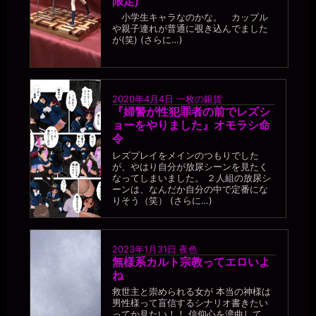
限定)
一枚の銀貨
2026年7月18日 - 21:38
小学生キャラなのかな。 カップル
や親子連れが普通に覗き込んでました
五月みどりの歌に『一週間に十日来い』という曲があったけど、
が(笑) (さらに…)
「一週間に10人とやる」のを目指してはどうか。
miiki0119
2026年7月18日 - 21:41
あうう。。１週間に10人。。それは。。ゼミの男性たちを含めてで
2020年4月4日
一枚の銀貨
すか。。？ 使っていただいたことがない男性だけですか。。？
『婦警が性犯罪者の前でレズシ
一枚の銀貨
ョーをやりました』オモラシ命
2026年7月18日 - 21:42
令
そりゃ、新しい利用者を獲得しなきゃ(￣▽￣)
レズプレイをメインのつもりでした
miiki0119
が、やはり自分が放尿シーンを見たく
2026年7月18日 - 21:44
なってしまいました。 ２人組の放尿シ
ーンは、なんだか自分の中で定番にな
あうう。。1週間に新しい利用者10人。。ああ。。1年で500人以上で
りそう（笑） (さらに…)
す。。そんな。。
一枚の銀貨
2026年7月18日 - 21:46
やっぱり、便器のくせに頭が回るんだなぁ。頭脳の無駄遣い（笑）
2023年1月31日
夜色
無様系カルト宗教ってエロいよ
miiki0119
ね
2026年7月18日 - 21:46
うう。。
救世主と崇められる女が 本当の神様は
男性様って盲信するシナリオ書きたい
miiki0119
ってか見たい！！ 信仰心を湾曲して、