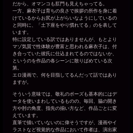
だから、オマンコも肛門も見えちゃってる。
miiki0119
一方、麻衣子は育ちの良さで挨拶の所作を身に着
2026年6月28日 - 20:38
ああ。。はい。。
けているからお尻が上がらいなようにしているの
と同時に、「土下座をやり慣れてる」のを表して
一枚の銀貨
2026年6月28日 - 22:10
います。
投稿できた！
特に設定している訳ではありませんが、もとより
一枚の銀貨
マゾ気質で性体験が豊富と思われる麻衣子は、付
2026年6月28日 - 22:10
き合っていた彼氏に仕込まれてるのではないか、
ではでは～(´∀｀*)ﾉｼ ﾊﾞｲﾊﾞｲ
というのを作品の各シーンに散りばめている次
miiki0119
2026年6月28日 - 22:11
第。
一枚の銀貨様、おやすみなさい。。
エロ漫画で、何を目指してるんだって話ではあり
miiki0119
ますが。
2026年7月1日 - 18:35
Dr-D様、こんばんは
そういう意味では、敬礼のポーズも基本的にはデ
miiki0119
ータを使いまわしているものの、毎回、脇の開き
2026年7月1日 - 23:23
方や肘の角度、指先の揃い方など、作品ごとに変
BZM研究所様、こんばんは
えています。
一枚の銀貨
直筆で描いていないのに偉そうですが、漫画やイ
2026年7月7日 - 12:15
こんにちは～(・∀・)
ラストなど視覚的な作品において作者は、演出家