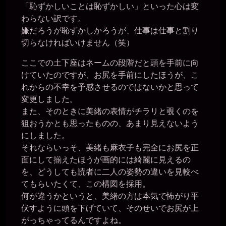
「恥ずかしいことは恥ずかしい」といった心は変
2026年6月28日 - 20:31
うう。。
わらない訳です。
嫌だろうが恥ずかしかろうが、仕事は仕事と割り
一枚の銀貨
2026年6月28日 - 20:32
切らなければいけません（笑）
おや？ 図星か？
miiki0119
ここでの土下座はネームの段階だと頭を手前に向
2026年6月28日 - 20:34
けていたのですが、お尻を手前にしたほうが、こ
うう。。マンコは溢れちゃってます。。椅子にディルドを貼って全
れからの不幸を予感させるのではないかと思って
裸でマンコに入れてますぅ。。
変更しました。
一枚の銀貨
また、そのときに美緒の表情がチラリと覗くのを
2026年6月28日 - 20:35
それは、ログインする前から入れてたということか？
狙おうかとも思ったものの、あまり見えないよう
miiki0119
にしました。
2026年6月28日 - 20:35
それならいっそ、美緒も麻衣子も完全にお尻を正
ああ。。はい。。
面にして揃えたほうが画的には綺麗に見えるの
一枚の銀貨
を、どうしても読者に二人の姿勢の違いを見較べ
2026年6月28日 - 20:37
しょうがないヤツめ。そのままオナニーで逝きたかったら、第２公
てもらいたくて、この構図を採用。
民館へ連れ込んでやる。
何が違うかというと、美緒の方は本気で怖がり平
一枚の銀貨
伏すように頭を下げていて、そのせいでお尻が上
2026年6月28日 - 20:37
がっちゃってるんですよね。
https://b-crystal.org/mote/chat/23442.html