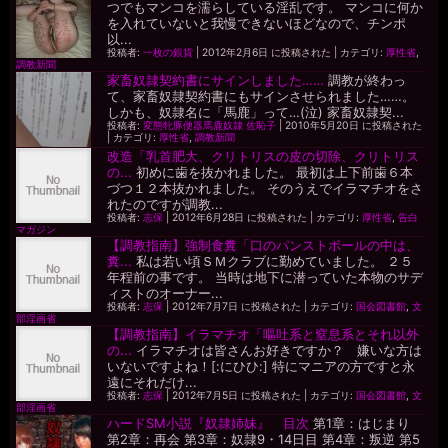
つでもマンコを濡らしている淫乱です。 マンコに何か
を入れていないと我慢できないほどなので、チンポ
以...
投稿者:
一枚の銀貨
|
2012年2月6日 に投稿された
|
カテゴリ:
厚性省
,
調教新聞
家畜奴隷契約書にサインしました……
調教が終わっ
て、家畜奴隷契約書にもサインさせられました……。
しかも、奴隷名に「馬鹿」って…(泣) 家畜奴隷契...
投稿者:
変態牝豚便器馬鹿奴隷 佐恥子
|
2010年5月20日 に投稿された
|
カテゴリ:
厚性省
,
調教新聞
改造「乳首肥大、クリトリスの皮の切除、クリトリス
の...
初めに歯を抜かれました。 最初は上下前歯６本
づつ１２本抜かれました。 そのうえでイラマチオをさ
れたのですが調教...
投稿者:
志保
|
2012年6月28日 に投稿された
|
カテゴリ:
厚性省
,
告白
マガジン
【調教指南】強制食糞「口のパンストボールの中は、
糞...
私は若い頃ＳＭクラブに勤めていました。 ２５
年程前の事です。 当時は地下に潜っていた本物のサデ
ィストのオーナー...
投稿者:
志保
|
2012年7月7日 に投稿された
|
カテゴリ:
国会図書館
,
文
部淫画省
【調教指南】イラマチオ「嘔吐系と窒息系とそれ以外
の...
イラマチオは皆さんお好きですか？ 嫌いな方は
いないですよね！[:にひひ:] 特にマニアの方ですと永
遠にそれだけ...
投稿者:
志保
|
2012年7月5日 に投稿された
|
カテゴリ:
国会図書館
,
文
部淫画省
ハードSM小説『奴隷姉妹』 目次
第1章：はじまり
第2章：再会 第3章：奴隷9・14日目 第4章：叛逆 第5