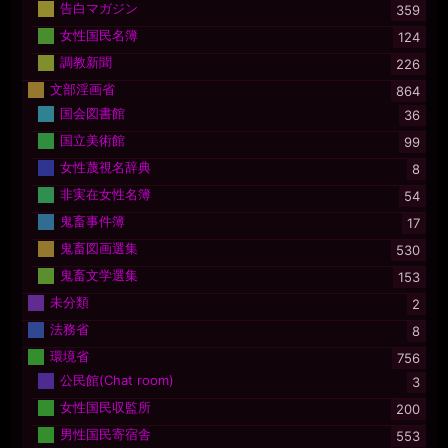
告白マガジン
359
女性国民名簿
124
調教新聞
226
文部淫画省
864
国会図書館
36
国立美術館
99
女性蔑視名辞典
8
非実在女性名簿
54
鬼畜事件簿
17
鬼畜図画選集
530
鬼畜文学選集
153
未分類
2
法務省
8
環境省
756
公民館(Chat room)
3
女性国民収監所
200
男性国民寄宿舎
553