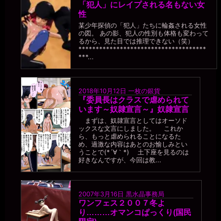
一枚の銀貨
「犯人」にレイプされる名もない女
2026年7月18日 - 21:29
性
褒めてるよ、読みやすくエロい。そして、こんなアホな女見たこと
某少年探偵の「犯人」たちに輪姦される女性
ない、と呆れてる┐(´∀｀)┌
の図。 あの影、犯人の性別も体格も変わって
るから、見た目では推理できない（笑）
miiki0119
*************************************
2026年7月18日 - 21:30
***...
うう。。褒められてるけど。。情けないです。。
一枚の銀貨
2026年7月18日 - 21:31
ほら、本物の便器にはできないコトだし((´∀｀))ｹﾗｹﾗ
2018年10月12日
一枚の銀貨
『委員長はクラスで虐められて
miiki0119
います～奴隷宣言～』奴隷宣言
2026年7月18日 - 21:32
あうう。。便器と比べられて褒められていたなんて。。
まずは、奴隷宣言としてはオーソド
ックスな文言にしました。 これか
一枚の銀貨
ら、もっと虐められることになるた
2026年7月18日 - 21:34
め、過激な内容はあとのお愉しみとい
本物の公衆便所なんて、使われた人数なんて記録できないくらいだ
うことで(*´∀｀*) 土下座を見るのは
好きなんですが、今回は教...
ろうし、そのうちマゾ肉便器も男の人数を数える必要など無くなる
だろう。
miiki0119
2026年7月18日 - 21:36
2007年3月16日
黒水晶事務局
うう。。今週のはじめまでは22人だったのに。。今日で27人になっ
ワンフェス２００７冬よ
ちゃっています。。
り………オマンコぱっくり(国民