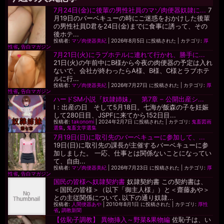
7月24日(金)に後輩の男性社員のマゾ肉便器奴隷に...
7
月19日のバーベキューの時にご迷惑をおかけした後輩
の男性社員D君を24日(金)までに食事に誘って、その
後ホテ...
投稿者:
マゾ肉便器美紀
|
2026年8月5日 に投稿された
|
カテゴリ:
厚
性省
,
告白マガジン
7月21日(火)にラブホテルに連れて行かれ、勝手に...
21日(火)の午前中にB様から今夜の肉便器の予定は入れ
ないで、会社が終わったらA様、B様、C様とラブホテ
ルに行...
投稿者:
マゾ肉便器美紀
|
2026年7月27日 に投稿された
|
カテゴリ:
厚
性省
,
告白マガジン
ハードSM小説『奴隷姉妹』 第7章 – 公開出産シ...
I：出産の日 そして5月18日。七海が飯森の子を妊娠
して280日目、JSPFに来てから152日目...
投稿者:
takonomi
|
2024年2月7日 に投稿された
|
カテゴリ:
鬼畜図画
選集
,
鬼畜文学選集
7月19日(日)に取引先のバーベキューに参加して、...
19日(日)に取引先の課長が主催するバーベキューに参
加しました。 一応、仕事とは関係ないことになってい
て、自由...
投稿者:
マゾ肉便器美紀
|
2026年7月23日 に投稿された
|
カテゴリ:
厚
性省
,
告白マガジン
国民の皆様へ奴隷契約書
奴隷契約書 この契約書は、
＜国民の皆様＞（以下「御主人様」）と＜齋藤あや＞
との主従関係について､以下の通り奴隷...
投稿者:
人間便器あや
|
2010年8月1日 に投稿された
|
カテゴリ:
厚性
省
,
調教新聞
【佐恥子調教】 異物挿入～野菜&果物編
佐恥子は、い