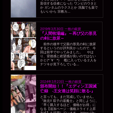
2026年7月18日 - 21:48
盲信する信者になった ワンピのウタと
ああ。。1年で500人以上なんて。。ほとんど毎日2人以上に使って
か ガンタムのラクスとか 洗脳でも薬で
もいいから 宗教カ...
いただかないと。。うう。。本当に公衆便女になっちゃう。。
一枚の銀貨
2026年7月18日 - 21:50
マゾ肉便器美紀から公衆便女美紀にジョブチェンジだな。
2019年3月30日
一枚の銀貨
『人間牧場編』～再び父の形見
miiki0119
の剣に放尿～
2026年7月18日 - 21:51
ああ。。そんな。。
前作の後半で父親の形見の剣に放尿
するというのが評判良かったので、今
一枚の銀貨
回は前半でやってみました。 やは
2026年7月18日 - 21:55
り、背徳感と絶望感が良いのではない
おっと、そろそろ夕飯だ。俺は落ちるが、オナニーするなら報告し
かと(*´∀｀*) 檻に入っている２人を
ろよ(⌒▽⌒)
ナツキが見下ろしている...
miiki0119
2026年7月18日 - 21:56
うう。。オナニーは禁止されてます。。
2024年3月23日
一枚の銀貨
一枚の銀貨
頒布開始！！『エディン王国滅
2026年7月18日 - 21:56
亡録 -王女達は笑顔に散る-』
あっ、そうか（・∀・）ﾆﾔﾆﾔ
と言っても、まだ完成していません。
『敗北!! 双子の退魔士』と同じように、
miiki0119
「早く購入するほど、価格がお得」に
2026年7月18日 - 21:57
なる【追加ページ・価格スライド上昇
うう。。オナニーできないし。。無意識にマンコを擦りつけたりし
方式】を採用しています。 https://b-