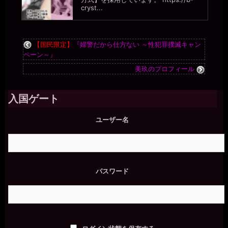
ないように。。椅子には座らないで。。脚開いてしゃがんでPC打っ
cryst...
てます。。
一枚の銀貨
2026年7月18日 - 21:58
【国民限定】
『婦警だから仕方ない ～性犯罪撲滅キャン
( ﾟ∀ﾟ)ｱﾊﾊ八八ﾉヽﾉヽﾉヽﾉ ＼ / ＼/ ＼母
ペーン～』
miiki0119
美玖のプロフィール
2026年7月18日 - 21:59
うう。。最近は。。男性に使っていただく時に。。オナニーショー
のお願いして。。許可をいただいてしています。。
入国ゲート
一枚の銀貨
2026年7月18日 - 21:59
ユーザー名
ではでは、次の報告を愉しみにしている(´∀｀*)ﾉｼ
一枚の銀貨
2026年7月18日 - 22:00
それが奴隷として正しい躾だな。
miiki0119
パスワード
2026年7月18日 - 22:00
あうう。。
miiki0119
2026年7月18日 - 22:00
一枚の銀貨様、ありがとうございました。。