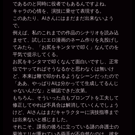
一枚の銀貨
であるのと同時に役者でもあるんですよね。
2026年7月7日 - 12:15
キャラの心情を、演技に乗せて表現する。
いろいろと大変な一週間でした……。
このあたり、AIさんにはまだまだ出来ないよう
一枚の銀貨
で。
2026年7月7日 - 12:16
14時頃まで作業しています。
例えば、私のこれまでの作品のシナリオを読み込
ませて、試しにエロ漫画のネーム作りを丸投げし
一枚の銀貨
2026年7月12日 - 19:28
てみたら、「お尻をキンタマで叩く」なんてのを
夕飯前に、少し作業しています。
平気で提示してくる。
一枚の銀貨
お尻をキンタマで叩くなんて面白いですし、正常
2026年7月12日 - 20:58
位でヤッてればそうなるかと思わなくは無いけ
ではでは～(´∀｀*)ﾉｼ
ど、本来は鞭で叩かれるようなシーンだったので
maskside
2026年7月14日 - 19:42
「ああ、やっぱりAIは分かってて生成してるんじ
新たに登録しました。 韓国人です. よろしくお願いします
ゃないんだな」と確認できた次第。
いちのい一枚の銀貨
もちろん、そういった点もプロンプトを工夫して
2026年7月14日 - 19:48
修正してやれば不具合は解消していくんでしょう
こんばんは～(´∀｀)
けど、AIさんはまだキャラクターに演技指導まで
いちのい一枚の銀貨
は出来ないと感じました。
2026年7月14日 - 19:48
21時頃まで作業しています。
それこそ、課長の後ろに立っている謎の弁護士の
菊池エリが重ねている両手が不自然なのは、彼女
いちのい一枚の銀貨