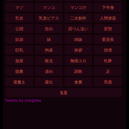
マゾ
マンコ
マンコ汁
下半身
乳首
乳首ピアス
二次創作
人間便器
公開
告白
四つん這い
変態
奴隷
妹
姉妹
委員長
巨乳
拘束
挨拶
排泄
放尿
敗北
無様エロ
牝豚
脱糞
虐め
調教
足
退魔士
露出
食糞
馬鹿
鬼畜
Tweets by oneginka