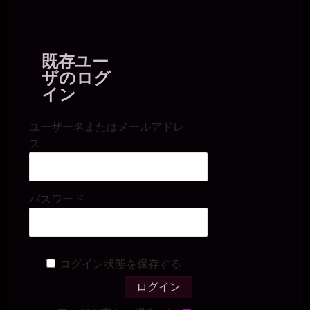
そりゃあもう、堕ちるところまで堕ちないと。マトモな人間に戻れ
ないくらいにね。
miiki0119
2026年7月18日 - 21:01
既存ユー
うう。。
ザのログ
miiki0119
2026年7月18日 - 21:03
イン
堕ちるところまで堕ちるって。。
一枚の銀貨
ユーザー名またはメールアドレ
2026年7月18日 - 21:04
ス
風俗堕ちもあるかもね。社内規定で副業できるのか知らんけど(￣▽
￣)
miiki0119
2026年7月18日 - 21:04
パスワード
うう。。風俗は。。
一枚の銀貨
2026年7月18日 - 21:06
風俗は、お金をもらえるぞ（笑）
一枚の銀貨
ログイン状態を保存する
2026年7月18日 - 21:06
まぁ、そのお金も取り上げられるかもしれんが。
miiki0119