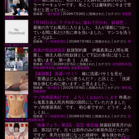
ラーマーキュリーです。 私としては趣味的に今まで苦
手だと思っていた...
投稿者:
一枚の銀貨
|
2026年7月26日 に投稿された
|
カテゴリ:
鬼畜図
画選集
7月14日(火)にラブホテルに連れて行かれ、奴隷堕...
最後の方でお風呂に入りました。 3人が湯船につかっ
ている間に私だけ先に体を洗いました。 マンコを洗う
ところは3...
投稿者:
マゾ肉便器美紀
|
2026年7月18日 に投稿された
|
カテゴリ:
厚
性省
,
告白マガジン
真美の性奴隷宣言
奴隷契約書 伊藤真美は人間を廃
業し、御主人様の性奴隷として下記の条項に従うこと
を誓います。 第一条 １ 人権...
投稿者:
男爵
|
2026年2月15日 に投稿された
|
カテゴリ:
女性国民名簿
,
男性国民寄宿舎
,
調教新聞
,
鬼畜図画選集
【椿調教】 洗濯バサミ1
椿に洗濯バサミを見せ、
「普通はどんなふうに使うんだ？」と訊くと、「洗濯
物を挟むために使います」と答えました。...
投稿者:
一枚の銀貨
|
2002年1月16日 に投稿された
|
カテゴリ:
厚性省
,
調教新聞
マゾ肉便器美紀です。よろしくおねがいします
昨夜か
ら鬼畜主義人民共和国の国民にしていただきました
マゾ肉便器美紀 です。 初心者ですが、どうぞ、よろ
しくお...
投稿者:
マゾ肉便器美紀
|
2026年5月16日 に投稿された
|
カテゴリ:
女
性国民収監所
,
女性国民名簿
『抜歯フェラ』第2話：設定･過去編
抜歯奴隷美月のお
話、第2話です。元々は前作のみの単発作品だったの
ですが、美月が奴隷になった経緯や、歯を抜かれた...
投稿者:
takonomi
|
2024年2月21日 に投稿された
|
カテゴリ:
鬼畜図