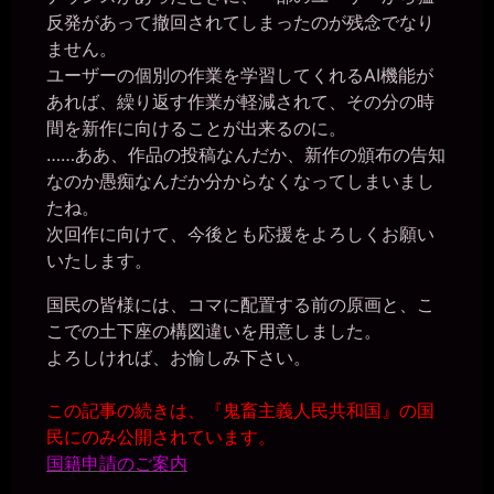
こんばんは
反発があって撤回されてしまったのが残念でなり
ません。
きちくくん
2026年7月18日 - 02:06
ユーザーの個別の作業を学習してくれるAI機能が
きちくないと！！
あれば、繰り返す作業が軽減されて、その分の時
miiki0119
間を新作に向けることが出来るのに。
2026年7月18日 - 20:54
……ああ、作品の投稿なんだか、新作の頒布の告知
一枚の銀貨様、こんばんは
なのか愚痴なんだか分からなくなってしまいまし
一枚の銀貨
2026年7月18日 - 20:58
たね。
こんばんは、マゾ肉便器美紀(´∀｀)
次回作に向けて、今後とも応援をよろしくお願い
miiki0119
いたします。
2026年7月18日 - 20:59
こんばんは
国民の皆様には、コマに配置する前の原画と、こ
一枚の銀貨
こでの土下座の構図違いを用意しました。
2026年7月18日 - 20:59
よろしければ、お愉しみ下さい。
会社バレしたり、奴隷堕ちしたり忙しそうだな（笑）
miiki0119
2026年7月18日 - 20:59
この記事の続きは、『鬼畜主義人民共和国』の国
うう。。これからどうなっちゃうのか。。
民にのみ公開されています。
一枚の銀貨
国籍申請のご案内
2026年7月18日 - 21:01