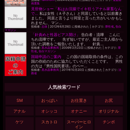
画選集
見世物ショー「私はお浣腸でイキ狂うアナル家畜なん
で...
私は女性（Ａ子さん）と同居していると以前書き
ました。 同居と言うより同室と言った方がいいかもし
れません。 マン...
投稿者:
志保
|
2012年6月29日 に投稿された
|
カテゴリ:
厚性省
,
告白
マガジン
「針責めと性器ピアス開け」
告白者：流嘩 こんに
ちわ流嘩です。 先ず短いですが、最近ご主人様から
頂いた調教をご報告いたします。 針責...
投稿者:
黒水晶事務局
|
2006年3月23日 に投稿された
|
カテゴリ:
厚
性省
,
告白マガジン
国籍申請のご案内
この国の国籍取得の条件は、この
国の存続のために協力していただくことです。 男性
の方は『男性国民要項』のペー...
投稿者:
黒水晶事務局
|
2011年10月20日 に投稿された
|
カテゴリ:
法
務省
人気検索ワード
SM
おっぱい
お仕置き
お尻
アナル
オシッコ
オナニー
オリジナル
ケツ
スカトロ
スーパーヒロ
チンポ
イン