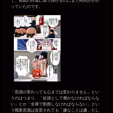
て、表紙の作成に取り掛かるのにまた時間がかか
に、人間様のトイレを使わせていただき、ありがとうございます」
っていたのです。
とお礼を言うんだぞ。
miiki0119
2026年6月28日 - 20:23
ああ。。かしこまりましたぁ。。
一枚の銀貨
2026年6月28日 - 20:25
今までは、トイレを使わせてもらう時に何も言ってなかったのか？
miiki0119
2026年6月28日 - 20:25
うう。。はい。。申し訳ありません。。
一枚の銀貨
2026年6月28日 - 20:27
そりゃ、イカンなぁ。自分を人間だと勘違いしてる証拠だぞ。
miiki0119
2026年6月28日 - 20:27
うう。。申し訳ありませんでした。。
「意識が変わっても心までは変わりません」とい
一枚の銀貨
2026年6月28日 - 20:30
うのはつまり、「奴隷として働かなければならな
今もまたマンコを濡らしてるのか？ 自室だからと裸になってんの
い」とか「全裸で勤務しなければならない」とい
か？
う職業意識は改変されても「嫌なことは嫌」だし
miiki0119