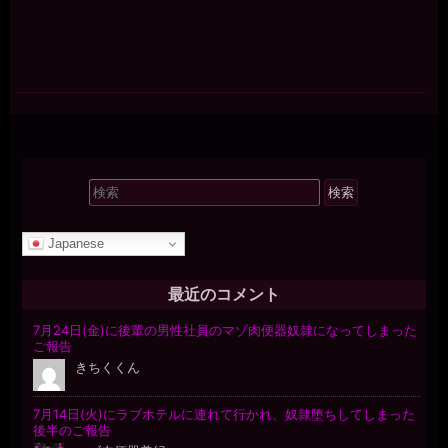
検
索
対
Japanese
象:
最近のコメント