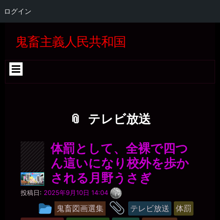
ログイン
コ
Skip
Skip
Skip
Skip
Skip
Skip
Skip
Skip
Skip
Skip
Skip
Skip
Skip
Skip
Skip
Skip
ン
to
to
to
to
to
to
to
to
to
to
to
to
to
to
to
to
鬼畜主義人民共和国
テ
SEARCH-
GTRANSLATE-
RECENT-
CATEGORIES-
BLOCK-
WP_STATISTICS_WIDGET-
META-
BLOCK-
BLOCK-
BLOCK-
QUICK-
BLOCK-
BLOCK-
BLOCK-
TAG_CLOUD-
BLOCK-
ン
2
5
COMMENTS-
4
22
3
2
5
36
37
CHAT-
26
27
24
3
39
ツ
2
WIDGET-
へ
5
ス
キ
ッ
プ
テレビ放送
体罰として、全裸で四つ
ん這いになり校外を歩か
される月野うさぎ
一
投稿日:
2025年9月10日 14:04
枚
タ
投
の
鬼畜図画選集
テレビ放送
体罰
銀
稿