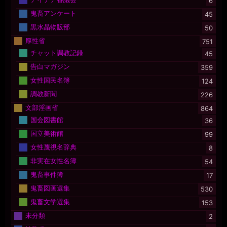
6
鬼畜アンケート
45
黒水晶物販部
50
厚性省
751
チャット調教記録
45
告白マガジン
359
女性国民名簿
124
調教新聞
226
文部淫画省
864
国会図書館
36
国立美術館
99
女性蔑視名辞典
8
非実在女性名簿
54
鬼畜事件簿
17
鬼畜図画選集
530
鬼畜文学選集
153
未分類
2