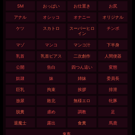
SM
おっぱい
お仕置き
お尻
アナル
オシッコ
オナニー
オリジナル
ケツ
スカトロ
スーパーヒロ
チンポ
イン
マゾ
マンコ
マンコ汁
下半身
乳首
乳首ピアス
二次創作
人間便器
公開
告白
四つん這い
変態
奴隷
妹
姉妹
委員長
巨乳
拘束
挨拶
排泄
放尿
敗北
無様エロ
牝豚
脱糞
虐め
調教
足
退魔士
露出
食糞
馬鹿
鬼畜