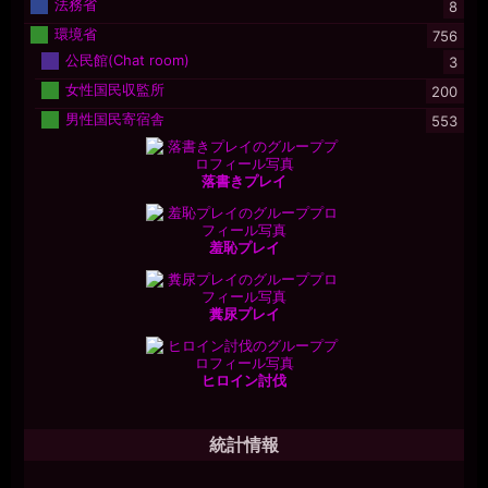
法務省
8
環境省
756
公民館(Chat room)
3
女性国民収監所
200
男性国民寄宿舎
553
落書きプレイ
羞恥プレイ
糞尿プレイ
ヒロイン討伐
統計情報