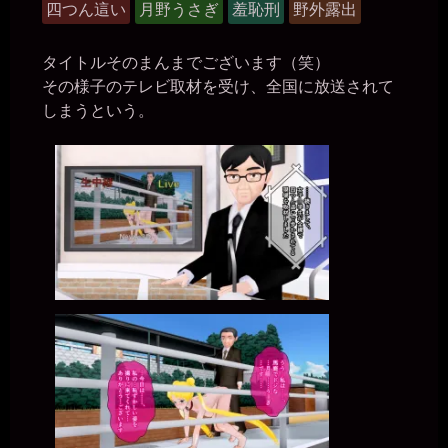
グ
貨
四つん這い
月野うさぎ
羞恥刑
野外露出
グ
ル
タイトルそのまんまでございます（笑）
ー
その様子のテレビ取材を受け、全国に放送されて
プ
しまうという。