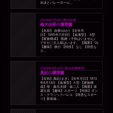
水泳とバレーボール...
2024年3月4日
雌犬由香
雌犬由香の履歴書
【名前】 由香(ゆか) 【生年月
日】 1995年11月8日 【血液型】 A型
【家族構成】 既婚（子供はいません）
ですがご主人様はいます。 【職業】 OL
【趣味】 旅行 【特技】 なし 【得意な
ス...
2006年9月14日
黒水晶事務局
真紀の履歴書
【名前】真紀(まき) 【生年月日】1973
年6月14日 【血液型】Ａ型 【家族構
成】母・義兄夫婦・妹二人 【職業】派
遣社員 【趣味】スポーツ 【特技】ダン
ス・クラシックバレエ 【得意なスポー
ツ】新体操...