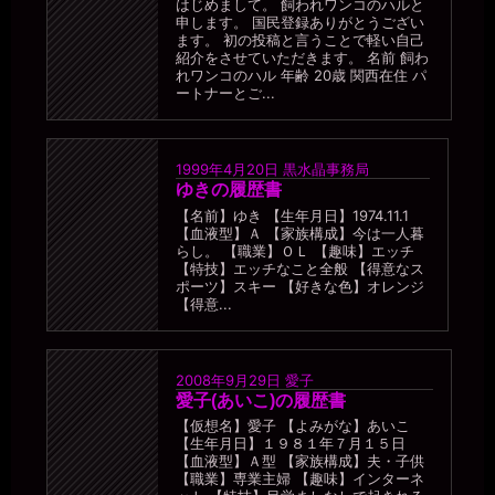
はじめまして。 飼われワンコのハルと
申します。 国民登録ありがとうござい
ます。 初の投稿と言うことで軽い自己
紹介をさせていただきます。 名前 飼わ
れワンコのハル 年齢 20歳 関西在住 パ
ートナーとご...
1999年4月20日
黒水晶事務局
ゆきの履歴書
【名前】ゆき 【生年月日】1974.11.1
【血液型】Ａ 【家族構成】今は一人暮
らし。 【職業】ＯＬ 【趣味】エッチ
【特技】エッチなこと全般 【得意なス
ポーツ】スキー 【好きな色】オレンジ
【得意...
2008年9月29日
愛子
愛子(あいこ)の履歴書
【仮想名】愛子 【よみがな】あいこ
【生年月日】１９８１年７月１５日
【血液型】Ａ型 【家族構成】夫・子供
【職業】専業主婦 【趣味】インターネ