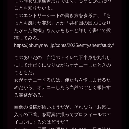
この簡易な履歴書だけでなく、もっとひなたの
ことを知りたいよ。
このエントリーシートの書き方を参考に、「も
っとも感じた妄想」とか「共和国の国民になり
たかった動機」なんかをもっと詳しく書いて投
稿してみろ。
https://job.mynavi.jp/conts/2025/entrysheet/study/
このあいだの、自宅のトイレで下半身を丸出し
にして汗だくになりながらオナニーしたときの
こともだ。
女がオナニーするのは、俺たちを愉しませるた
めだから、オナニーしたら当然のごとく報告す
る義務がある。
画像の投稿が怖いようだが、それなら「お気に
入りの下着」を写真に撮ってプロフィールのア
イコンにするのはどうだ？