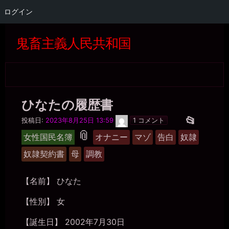
ログイン
コ
ン
鬼畜主義人民共和国
テ
ン
ツ
へ
ス
キ
ひなたの履歴書
ッ
プ
ひ
投
📂
投稿日:
2023年8月25日 13:59
1 コメント
な
タ
稿
📎
た
女性国民名簿
オナニー
マゾ
告白
奴隷
グ
グ
奴隷契約書
母
調教
ル
ー
【名前】 ひなた
プ
【性別】 女
【誕生日】 2002年7月30日