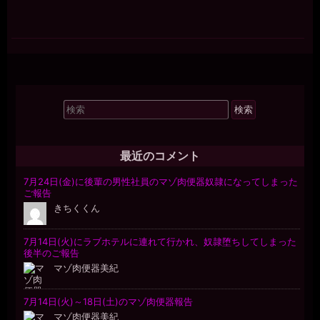
検
索
対
象:
最近のコメント