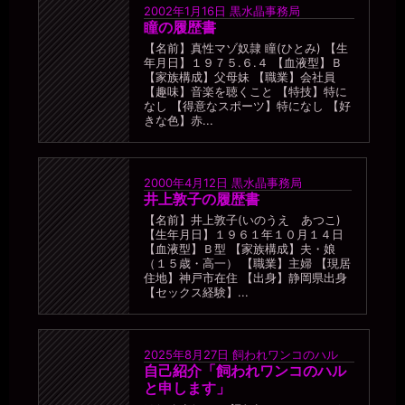
2002年1月16日
黒水晶事務局
瞳の履歴書
【名前】真性マゾ奴隷 瞳(ひとみ) 【生
年月日】１９７５.６.４ 【血液型】Ｂ
【家族構成】父母妹 【職業】会社員
【趣味】音楽を聴くこと 【特技】特に
なし 【得意なスポーツ】特になし 【好
きな色】赤...
2000年4月12日
黒水晶事務局
井上敦子の履歴書
【名前】井上敦子(いのうえ あつこ)
【生年月日】１９６１年１０月１４日
【血液型】Ｂ型 【家族構成】夫・娘
（１５歳・高一） 【職業】主婦 【現居
住地】神戸市在住 【出身】静岡県出身
【セックス経験】...
2025年8月27日
飼われワンコのハル
自己紹介「飼われワンコのハル
と申します」