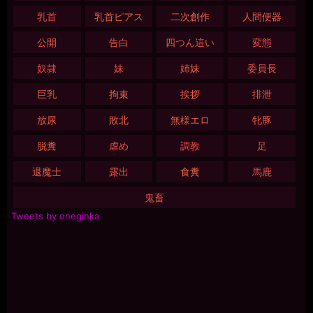
乳首
乳首ピアス
二次創作
人間便器
公開
告白
四つん這い
変態
奴隷
妹
姉妹
委員長
巨乳
拘束
挨拶
排泄
放尿
敗北
無様エロ
牝豚
脱糞
虐め
調教
足
退魔士
露出
食糞
馬鹿
鬼畜
Tweets by oneginka