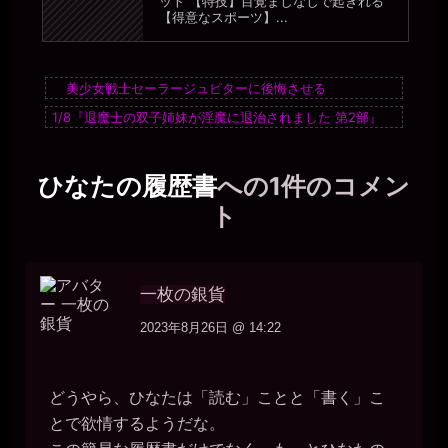
ット 【特技】目覚ましなしで起きれる
【得意なスポーツ】...
美少女戦士セーラージュピターに後悔させる
1/8『退魔士の双子姉妹が淫魔に退治されました 第2部』
ひなたの履歴書
への1件のコメン
ト
一枚の銀貨
2023年8月26日 @ 14:22
どうやら、ひなたは「読む」ことと「書く」こ
とで欲情するようだな。