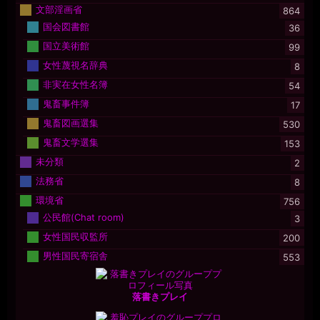
文部淫画省
864
国会図書館
36
国立美術館
99
女性蔑視名辞典
8
非実在女性名簿
54
鬼畜事件簿
17
鬼畜図画選集
530
鬼畜文学選集
153
未分類
2
法務省
8
環境省
756
公民館(Chat room)
3
女性国民収監所
200
男性国民寄宿舎
553
落書きプレイ