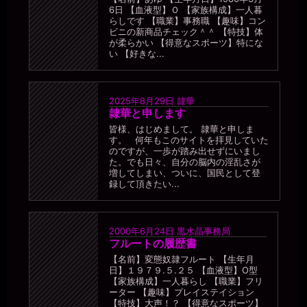
6日 【血液型】Ｏ 【家族構成】一人暮
らしです 【職業】事務職 【趣味】コン
ビニの新商品チェック＾＾ 【特技】体
が柔らかい 【得意なスポーツ】特にな
い 【好きな...
2025年8月29日
隷華
隷華と申します
皆様、はじめまして。 隷華と申しま
す。 何年もこのサイトを拝見していた
のですが、一歩が踏み出せずにいまし
た。でも日々、自分の脳内の淫乱さが
増してしまい、ついに、国民として登
録して頂きたい...
2000年6月24日
黒水晶事務局
フルートの履歴書
【名前】変態奴隷フルート 【生年月
日】１９７９.５.２５ 【血液型】О型
【家族構成】一人暮らし 【職業】フリ
ーター 【趣味】プレイステイション
【特技】大声！？ 【得意なスポーツ】