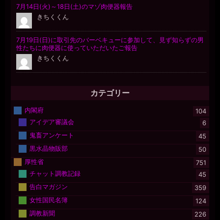
カテゴリー
内閣府
104
アイデア審議会
6
鬼畜アンケート
45
黒水晶物販部
50
厚性省
751
チャット調教記録
45
告白マガジン
359
女性国民名簿
124
調教新聞
226