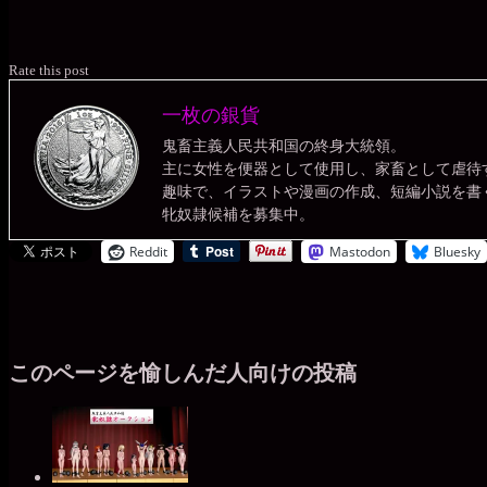
Rate this post
一枚の銀貨
鬼畜主義人民共和国の終身大統領。
主に女性を便器として使用し、家畜として虐待
趣味で、イラストや漫画の作成、短編小説を書
牝奴隷候補を募集中。
Reddit
Mastodon
Bluesky
このページを愉しんだ人向けの投稿