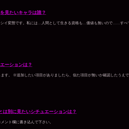
を見たいキャラは誰？
オカシイ変態です。私には…人間として生きる資格も…価値も無いので……す
エーションは？
ます。 ※追加したい項目がありましたら、似た項目が無いか確認したうえで
編とは別に見たいシチュエーションは？
コメント欄に書き込んで下さい。