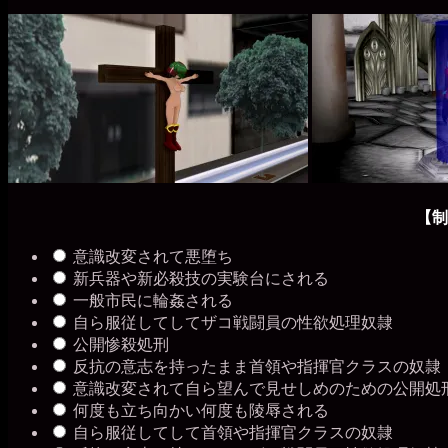
銀
稿
グ
貨
グ
ル
ー
プ
【制
意識改変されて悪堕ち
新兵器や新必殺技の実験台にされる
一般市民に輪姦される
自ら服従してしてザコ戦闘員の性欲処理奴隷
公開惨殺処刑
反抗の意志を持ったまま首領や指揮官クラスの奴隷
意識改変されて自ら望んで見せしめのための公開処
何度も立ち向かい何度も陵辱される
自ら服従してして首領や指揮官クラスの奴隷