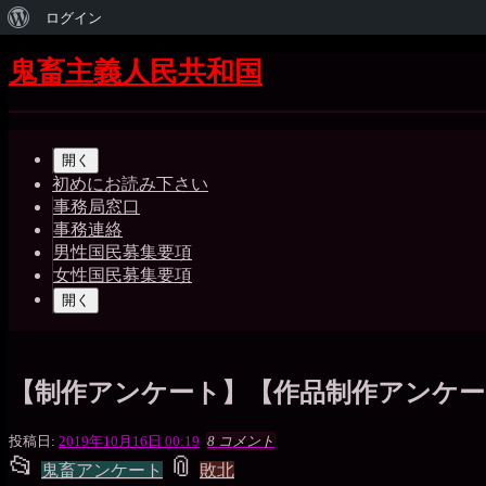
WordPress
ログイン
に
コ
鬼畜主義人民共和国
ン
つ
テ
Shrunk
Expand
い
ン
メ
ツ
て
開く
イ
へ
初めにお読み下さい
ス
事務局窓口
ン
キ
事務連絡
ッ
ナ
男性国民募集要項
プ
女性国民募集要項
ビ
開く
ゲ
ー
シ
【制作アンケート】【作品制作アンケ
ョ
一
投稿日:
2019年10月16日 00:19
8 コメント
ン
📂
📎
枚
投
タ
鬼畜アンケート
敗北
の