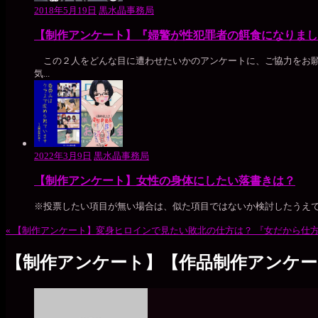
2018年5月19日
黒水晶事務局
【制作アンケート】『婦警が性犯罪者の餌食になりまし
この２人をどんな目に遭わせたいかのアンケートに、ご協力をお願い
気...
2022年3月9日
黒水晶事務局
【制作アンケート】女性の身体にしたい落書きは？
※投票したい項目が無い場合は、似た項目ではないか検討したうえ
«
【制作アンケート】変身ヒロインで見たい敗北の仕方は？
『女だから仕方
【制作アンケート】【作品制作アンケ