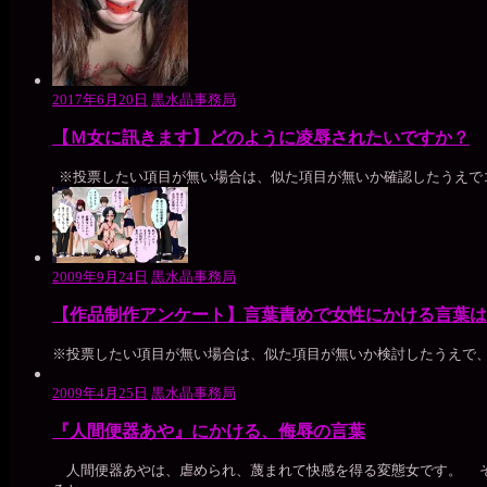
2017年6月20日
黒水晶事務局
【Ｍ女に訊きます】どのように凌辱されたいですか？
※投票したい項目が無い場合は、似た項目が無いか確認したうえで
2009年9月24日
黒水晶事務局
【作品制作アンケート】言葉責めで女性にかける言葉は
※投票したい項目が無い場合は、似た項目が無いか検討したうえで、
2009年4月25日
黒水晶事務局
『人間便器あや』にかける、侮辱の言葉
人間便器あやは、虐められ、蔑まれて快感を得る変態女です。 そ