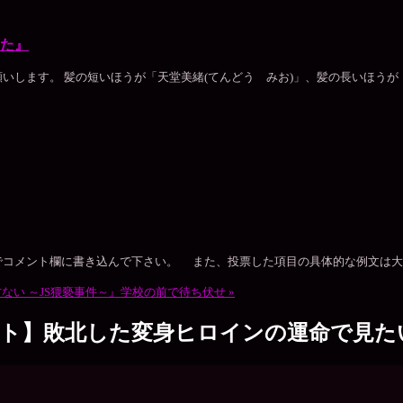
た』
します。 髪の短いほうが「天堂美緒(てんどう みお)」、髪の長いほうが「
でコメント欄に書き込んで下さい。 また、投票した項目の具体的な例文は大
ない ～JS猥褻事件～』学校の前で待ち伏せ
»
ート】敗北した変身ヒロインの運命で見た