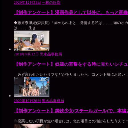
2020年12月31日
一枚の銀貨
【制作アンケート】漫画作品として以外に、もっと画像
◆藤原奈津紀(委員長) 「虐められると…発情する私は、……頭の
は……、生き...
2018年9月12日
黒水晶事務局
【制作アンケート】奴隷の宣誓をする時に見たいシチュ
必ず言わせたいセリフなどがありましたら、コメント欄にお願いし
2022年10月26日
黒水晶事務局
【制作アンケート】鋼鉄少女(スチールガール)で、本
※投票したい項目が無い場合には、似た項目との検討をしたうえで