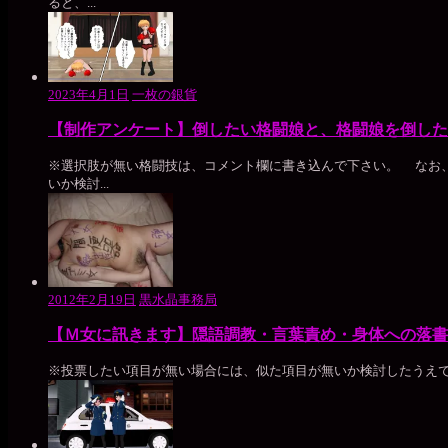
ると、...
2023年4月1日
一枚の銀貨
【制作アンケート】倒したい格闘娘と、格闘娘を倒した
※選択肢が無い格闘技は、コメント欄に書き込んで下さい。 なお
いか検討...
2012年2月19日
黒水晶事務局
【Ｍ女に訊きます】隠語調教・言葉責め・身体への落書
※投票したい項目が無い場合には、似た項目が無いか検討したうえ