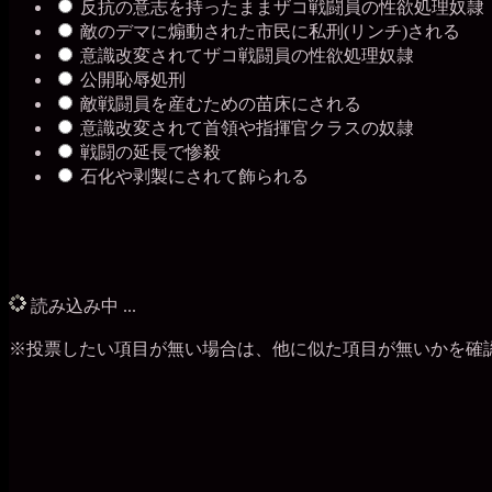
反抗の意志を持ったままザコ戦闘員の性欲処理奴隷
敵のデマに煽動された市民に私刑(リンチ)される
意識改変されてザコ戦闘員の性欲処理奴隷
公開恥辱処刑
敵戦闘員を産むための苗床にされる
意識改変されて首領や指揮官クラスの奴隷
戦闘の延長で惨殺
石化や剥製にされて飾られる
読み込み中 ...
※投票したい項目が無い場合は、他に似た項目が無いかを確