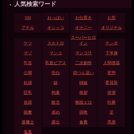
人気検索ワード
SM
おっぱい
お仕置き
お尻
アナル
オシッコ
オナニー
オリジナル
スーパーヒロ
ケツ
スカトロ
イン
チンポ
マゾ
マンコ
マンコ汁
下半身
乳首
乳首ピアス
二次創作
人間便器
公開
告白
四つん這い
変態
奴隷
妹
姉妹
委員長
巨乳
拘束
挨拶
排泄
放尿
敗北
無様エロ
牝豚
脱糞
虐め
調教
足
退魔士
露出
食糞
馬鹿
鬼畜