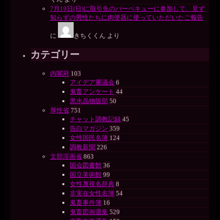
7月19日(日)に取引先のバーベキューに参加して、見ず
知らずの男性たちに肉便器に使っていただいたご報告
に
きちくくん
より
カテゴリー
内閣府
103
アイデア審議会
6
鬼畜アンケート
44
黒水晶物販部
50
厚性省
751
チャット調教記録
45
告白マガジン
359
女性国民名簿
124
調教新聞
226
文部淫画省
863
国会図書館
36
国立美術館
99
女性蔑視名辞典
8
非実在女性名簿
54
鬼畜事件簿
16
鬼畜図画選集
529