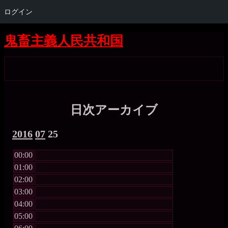
ログイン
Skip
Skip
Skip
Skip
Skip
Skip
Skip
Skip
Skip
Skip
Skip
Skip
Skip
Skip
Skip
Skip
コ
鬼畜主義人民共和国
to
to
to
to
to
to
to
to
to
to
to
to
to
to
to
to
ン
SEARCH-
GTRANSLATE-
RECENT-
CATEGORIES-
BLOCK-
WP_STATISTICS_WIDGET-
META-
BLOCK-
BLOCK-
BLOCK-
QUICK-
BLOCK-
BLOCK-
BLOCK-
TAG_CLOUD-
BLOCK-
テ
2
5
COMMENTS-
4
22
3
2
5
36
37
CHAT-
26
27
24
3
39
ン
2
WIDGET-
ツ
5
へ
ス
日次アーカイブ
キ
ッ
2016
07
25
プ
00:00
01:00
02:00
03:00
04:00
05:00