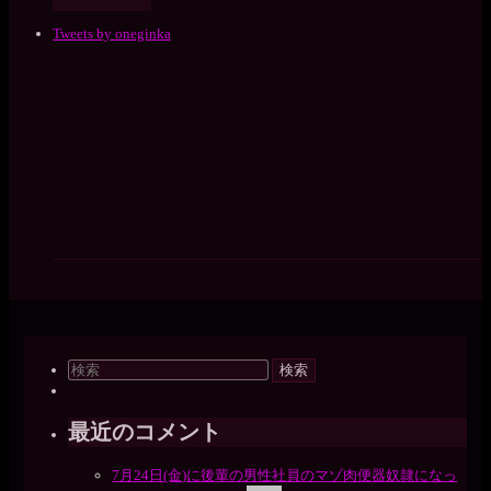
Tweets by oneginka
検
索
対
象:
最近のコメント
7月24日(金)に後輩の男性社員のマゾ肉便器奴隷になっ