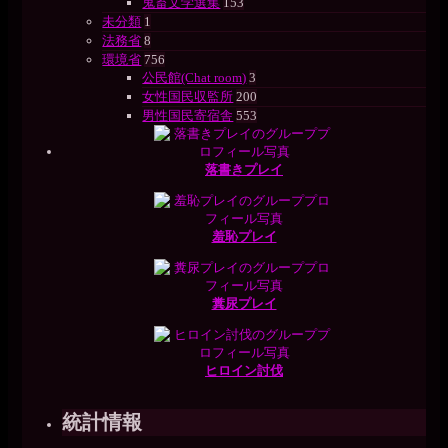
鬼畜文学選集
153
未分類
1
法務省
8
環境省
756
公民館(Chat room)
3
女性国民収監所
200
男性国民寄宿舎
553
落書きプレイ
羞恥プレイ
糞尿プレイ
ヒロイン討伐
統計情報