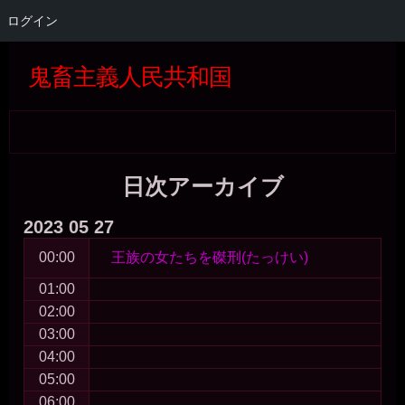
ログイン
コ
Skip
Skip
Skip
Skip
Skip
Skip
Skip
Skip
Skip
Skip
Skip
Skip
Skip
Skip
Skip
Skip
ン
to
to
to
to
to
to
to
to
to
to
to
to
to
to
to
to
鬼畜主義人民共和国
テ
SEARCH-
GTRANSLATE-
RECENT-
CATEGORIES-
BLOCK-
WP_STATISTICS_WIDGET-
META-
BLOCK-
BLOCK-
BLOCK-
QUICK-
BLOCK-
BLOCK-
BLOCK-
TAG_CLOUD-
BLOCK-
ン
2
5
COMMENTS-
4
22
3
2
5
36
37
CHAT-
26
27
24
3
39
ツ
2
WIDGET-
へ
5
ス
キ
日次アーカイブ
ッ
プ
2023
05
27
00:00
王族の女たちを磔刑(たっけい)
01:00
02:00
03:00
04:00
05:00
06:00