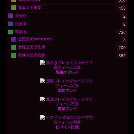
鬼畜文学選集
153
未分類
2
法務省
8
環境省
756
公民館(Chat room)
3
女性国民収監所
200
男性国民寄宿舎
553
落書きプレイ
羞恥プレイ
糞尿プレイ
ヒロイン討伐