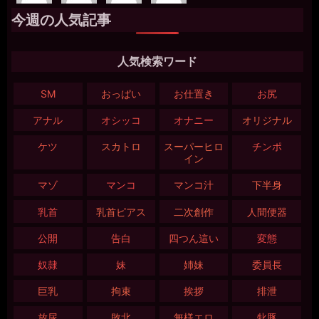
今週の人気記事
人気検索ワード
SM
おっぱい
お仕置き
お尻
アナル
オシッコ
オナニー
オリジナル
ケツ
スカトロ
スーパーヒロ
チンポ
イン
マゾ
マンコ
マンコ汁
下半身
乳首
乳首ピアス
二次創作
人間便器
公開
告白
四つん這い
変態
奴隷
妹
姉妹
委員長
巨乳
拘束
挨拶
排泄
放尿
敗北
無様エロ
牝豚