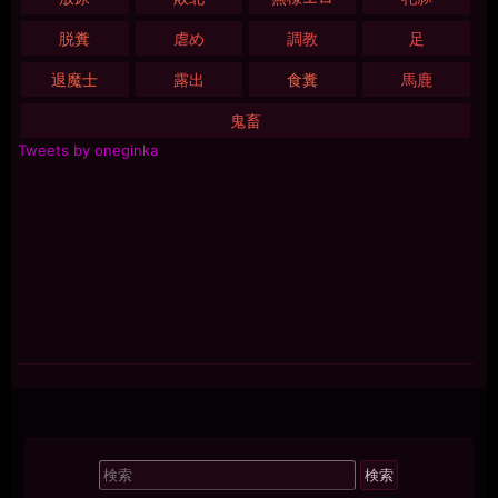
脱糞
虐め
調教
足
退魔士
露出
食糞
馬鹿
鬼畜
Tweets by oneginka
検
索