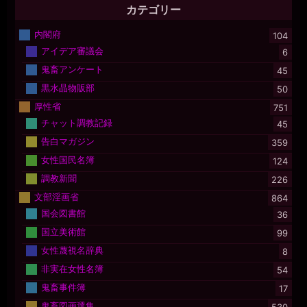
カテゴリー
内閣府
104
アイデア審議会
6
鬼畜アンケート
45
黒水晶物販部
50
厚性省
751
チャット調教記録
45
告白マガジン
359
女性国民名簿
124
調教新聞
226
文部淫画省
864
国会図書館
36
国立美術館
99
女性蔑視名辞典
8
非実在女性名簿
54
鬼畜事件簿
17
鬼畜図画選集
530