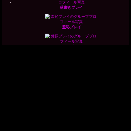
落書きプレイ
羞恥プレイ
糞尿プレイ
ヒロイン討伐
統計情報
Online Visitors:
2
今日の閲覧者:
151
昨日の訪問者数:
613
総訪問者数:
178,188
メタ情報