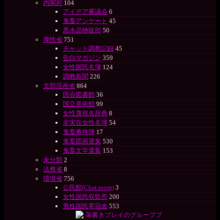
内閣府
104
アイデア審議会
6
鬼畜アンケート
45
黒水晶物販部
50
厚性省
751
チャット調教記録
45
告白マガジン
359
女性国民名簿
124
調教新聞
226
文部淫画省
864
国会図書館
36
国立美術館
99
女性蔑視名辞典
8
非実在女性名簿
54
鬼畜事件簿
17
鬼畜図画選集
530
鬼畜文学選集
153
未分類
2
法務省
8
環境省
756
公民館(Chat room)
3
女性国民収監所
200
男性国民寄宿舎
553