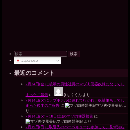
検
索
Japanese
対
象:
最近のコメント
7月24日(金)に後輩の男性社員のマゾ肉便器奴隷になってし
まったご報告
に
きちくくん
より
7月14日(火)にラブホテルに連れて行かれ、奴隷堕ちしてし
まった後半のご報告
に
マゾ肉便器美紀
よ
り
7月14日(火)～18日(土)のマゾ肉便器報告
に
マゾ肉便器美紀
より
7月19日(日)に取引先のバーベキューに参加して、見ず知ら