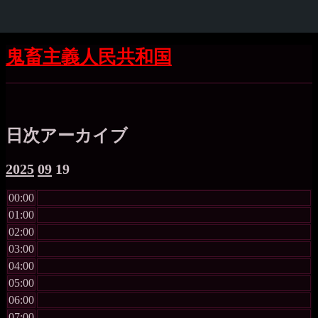
Skip
Skip
Skip
Skip
Skip
Skip
Skip
Skip
Skip
Skip
Skip
Skip
Skip
Skip
Skip
Skip
コ
鬼畜主義人民共和国
to
to
to
to
to
to
to
to
to
to
to
to
to
to
to
to
ン
SEARCH-
GTRANSLATE-
RECENT-
CATEGORIES-
BLOCK-
WP_STATISTICS_WIDGET-
META-
BLOCK-
BLOCK-
BLOCK-
QUICK-
BLOCK-
BLOCK-
BLOCK-
TAG_CLOUD-
BLOCK-
テ
Shrunk
Expand
2
5
COMMENTS-
4
22
3
2
5
36
37
CHAT-
26
27
24
3
39
ン
2
WIDGET-
ツ
5
へ
日次アーカイブ
ス
キ
2025
09
19
ッ
プ
00:00
01:00
02:00
03:00
04:00
05:00
06:00
07:00