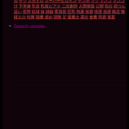
ル
ケツ
スカトロ
スーパーヒロイン
チンポ
マゾ
マンコ
マンコ
汁
下半身
乳首
乳首ピアス
二次創作
人間便器
公開
告白
四つん
這い
変態
奴隷
妹
姉妹
委員長
巨乳
拘束
挨拶
排泄
放尿
敗北
無
様エロ
牝豚
脱糞
虐め
調教
足
退魔士
露出
食糞
馬鹿
鬼畜
Tweets by oneginka