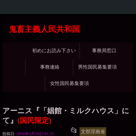
コ
ン
鬼畜主義人民共和国
テ
ン
ツ
メ
初めにお読み下さい
事務局窓口
へ
イ
ス
キ
ン
事務連絡
男性国民募集要項
ッ
ナ
プ
女性国民募集要項
ビ
ゲ
ー
アーニス『「娼館・ミルクハウス」に
シ
て』
(国民限定)
ョ
黒
📂
投
文部淫画省
ン
投稿日:
2006年3月16日 01:35
水