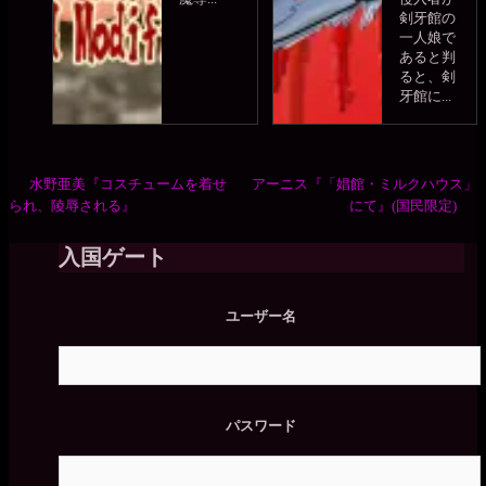
剣牙館の
一人娘で
あると判
ると、剣
牙館に...
水野亜美『コスチュームを着せ
アーニス『「娼館・ミルクハウス」
られ、陵辱される』
にて』(国民限定)
入国ゲート
ユーザー名
パスワード