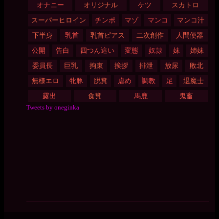
オナニー
オリジナル
ケツ
スカトロ
スーパーヒロイン
チンポ
マゾ
マンコ
マンコ汁
下半身
乳首
乳首ピアス
二次創作
人間便器
公開
告白
四つん這い
変態
奴隷
妹
姉妹
委員長
巨乳
拘束
挨拶
排泄
放尿
敗北
無様エロ
牝豚
脱糞
虐め
調教
足
退魔士
露出
食糞
馬鹿
鬼畜
Tweets by oneginka