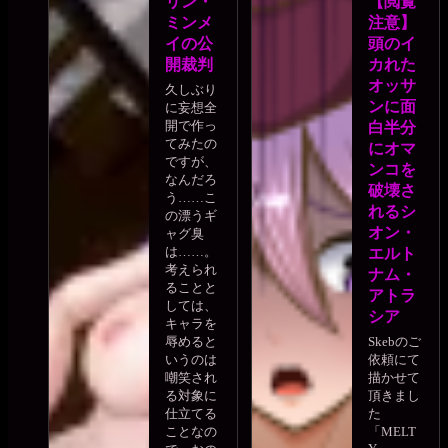
リン・
【閲覧
ミンメ
注意】
イの公
頭のイ
開裁判
カれた
オッサ
久しぶり
ンに面
に妄想全
開で作っ
白半分
てみたの
にオマ
ですが、
ンコを
なんだろ
破壊さ
う……こ
れるシ
の漂うギ
オン・
ャグ臭
は……。
エルト
考えられ
ナム・
ることと
アトラ
しては、
シア
キャラを
辱めると
Skebのご
いうのは
依頼にて
嘲笑され
描かせて
る対象に
頂きまし
仕立てる
た
ことなの
「MELT