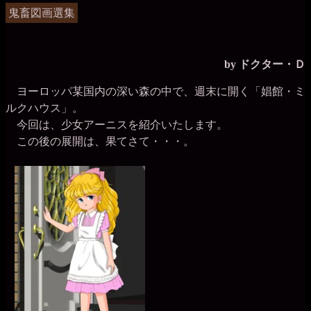
晶
稿
鬼畜図画選集
事
務
グ
局
ル
by ドクター・Ｄ
ー
ヨーロッパ某国内の深い森の中で、週末に開く「娼館・ミ
プ
ルクハウス」。
今回は、少女アーニスを紹介いたします。
この後の展開は、果てさて・・・。