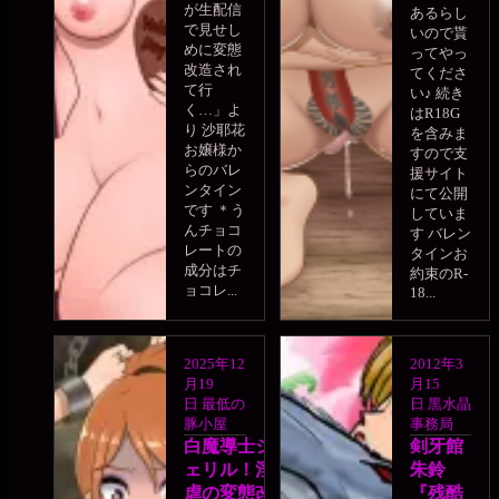
が生配信
あるらし
で見せし
いので貰
めに変態
ってやっ
改造され
てくださ
て行
い♪ 続き
く…」よ
はR18G
り 沙耶花
を含みま
お嬢様か
すので支
らのバレ
援サイト
ンタイン
にて公開
です ＊う
していま
んチョコ
す バレン
レートの
タインお
成分はチ
約束のR-
ョコレ...
18...
2025年12
2012年3
月19
月15
日
最低の
日
黒水晶
豚小屋
事務局
白魔導士シ
剣牙館
ェリル！淫
朱鈴
虐の変態改
『残酷