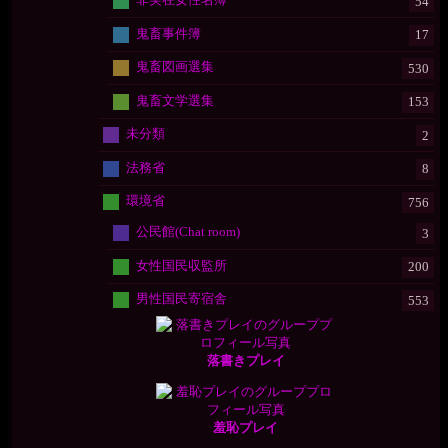
54
鬼畜事件簿
17
鬼畜図画選集
530
鬼畜文学選集
153
未分類
2
法務省
8
環境省
756
公民館(Chat room)
3
女性国民収監所
200
男性国民寄宿舎
553
落書きプレイ
羞恥プレイ