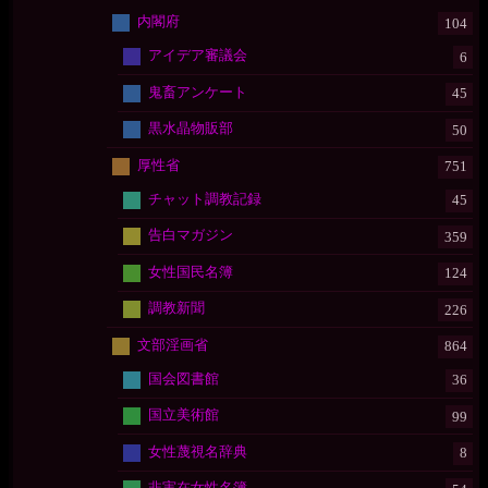
内閣府
104
アイデア審議会
6
鬼畜アンケート
45
黒水晶物販部
50
厚性省
751
チャット調教記録
45
告白マガジン
359
女性国民名簿
124
調教新聞
226
文部淫画省
864
国会図書館
36
国立美術館
99
女性蔑視名辞典
8
非実在女性名簿