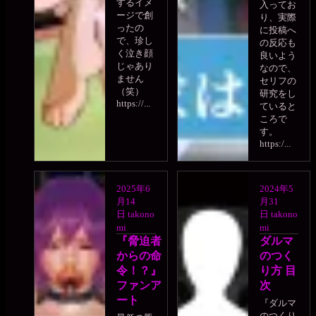
するイメ
入ってお
ージで創
り、実際
ったの
に投稿へ
で、珍し
の反応も
く泣き顔
良いよう
じゃあり
なので、
ません
セリフの
（笑）
研究をし
https://...
ていると
ころで
す。
https:/...
2025年6
2024年5
月14
月31
日
takono
日
takono
mi
mi
『脅迫者
ダルマ
からの命
のつく
令！？』
り方 目
ファンア
次
ート
『ダルマ
のつくり