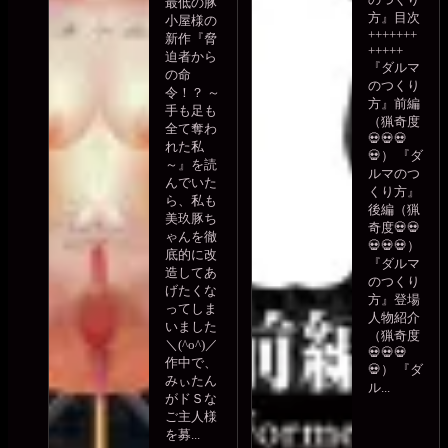
最低の豚
方』目次
小屋様の
+++++++
新作『脅
+++++
迫者から
『ダルマ
の命
のつくり
令！？ ～
方』前編
手も足も
（猟奇度
全て奪わ
💀💀💀
れた私
💀） 『ダ
～』を読
ルマのつ
んでいた
くり方』
ら、私も
後編（猟
美玖豚ち
奇度💀💀
ゃんを徹
💀💀💀）
底的に改
『ダルマ
造してあ
のつくり
げたくな
方』登場
ってしま
人物紹介
いました
（猟奇度
＼(^o^)／
💀💀💀
作中で、
💀） 『ダ
みぃたん
ル...
がドＳな
ご主人様
を募...