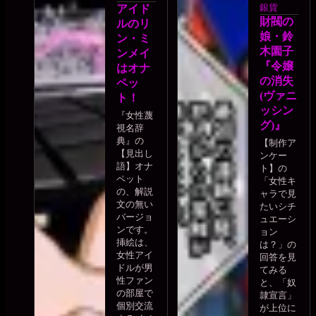
銀貨
アイド
財閥の
ルのリ
娘・鈴
ン・ミ
木園子
ンメイ
『令嬢
はオナ
の消失
ペッ
(ヴァニ
ト！
ッシン
『女性蔑
グ)』
視名辞
典』の
【制作ア
【見出し
ンケー
語】オナ
ト】の
ペット
「女性キ
の、解説
ャラで見
文の無い
たいシチ
バージョ
ュエーシ
ンです。
ョン
挿絵は、
は？」の
女性アイ
回答を見
ドルが男
てみる
性ファン
と、「奴
の部屋で
隷宣言」
個別交流
が上位に