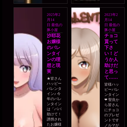
2025年2
2023年2
月14
月14
日
最低の
日
最低の
豚小屋
豚小屋
沙耶花
チョコ
お嬢様
貰って
のバレ
下さ
ンタイ
い！ど
ンの理
うか人
想と現
助けだ
実
と思っ
て……
★皆さん
ハッピー
皆様ハッ
バレンタ
ピーバレ
イン♪ 今
ンタイン
年のバレ
❤ 聖良か
ンタイン
ら皆さん
は「パパ
にチョコ
助けて！
のプレゼ
誘拐され
ントです
たお嬢様
ノルマが