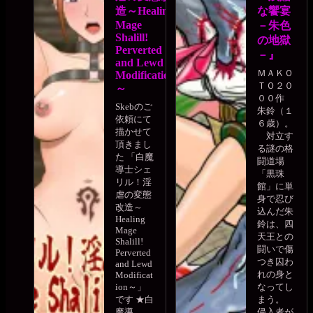
造～Healing
な饗宴
Mage
－朱色
Shalill!
の地獄
Perverted
－』
and Lewd
ＭＡＫＯ
Modification
ＴＯ２０
～
００作
Skebのご
朱鈴（１
依頼にて
６歳）。
描かせて
対立す
頂きまし
る謎の格
た 「白魔
闘道場
導士シェ
「黒珠
リル！淫
館」に単
虐の変態
身で忍び
改造～
込んだ朱
Healing
鈴は、四
Mage
天王との
Shalill!
闘いで傷
Perverted
つき囚わ
and Lewd
れの身と
Modificat
ion～」
なってし
です ★白
まう。
魔導...
侵入者が