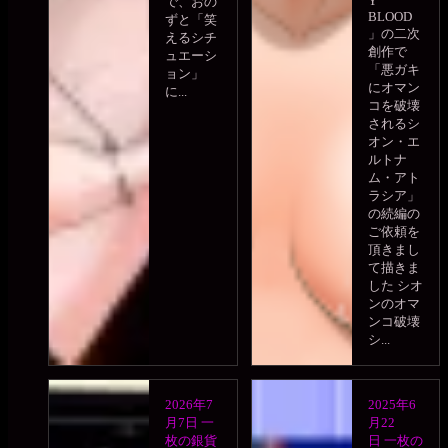
Y
で、おの
BLOOD
ずと「笑
」の二次
えるシチ
創作で
ュエーシ
「悪ガキ
ョン」
にオマン
に...
コを破壊
されるシ
オン・エ
ルトナ
ム・アト
ラシア」
の続編の
ご依頼を
頂きまし
て描きま
した シオ
ンのオマ
ンコ破壊
シ...
2026年7
2025年6
月7日
一
月22
枚の銀貨
日
一枚の