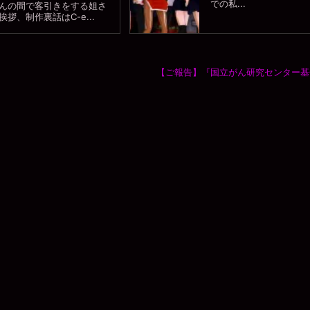
での私...
んの間で客引きをする姐さ
拶、制作裏話はC-e...
【ご報告】『国立がん研究センター