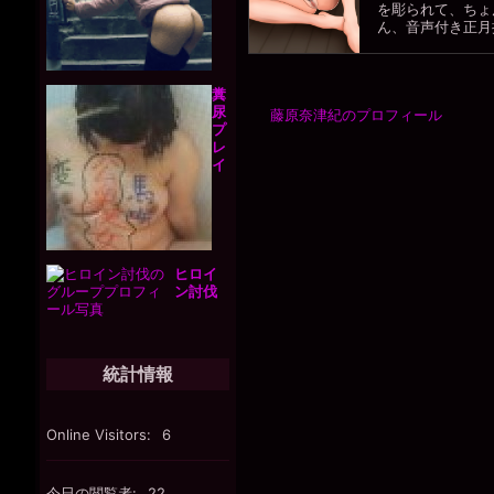
を彫られて、ちょ
ん、音声付き正月挨
糞
尿
藤原奈津紀のプロフィール
プ
レ
イ
ヒロイ
ン討伐
統計情報
Online Visitors:
6
今日の閲覧者:
22