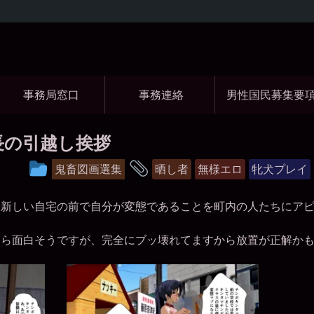
コ
ン
テ
ン
ツ
事務局窓口
事務連絡
男性国民募集要
へ
ス
キ
ッ
長の引越し挨拶
プ
投
タ
鬼畜図画選集
晒し者
無様エロ
牝犬プレイ
稿
グ
グ
、新しい自宅の前で自分が変態であることを町内の人たちにア
ル
たら面白そうですが、完全にブッ壊れてますから放置が正解か
ー
プ