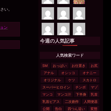
下さい。
。
ョン
今週の人気記事
人気検索ワード
SM
おっぱい
お仕置き
お尻
アナル
オシッコ
オナニー
オリジナル
ケツ
スカトロ
スーパーヒロイン
チンポ
マゾ
マンコ
マンコ汁
下半身
乳首
乳首ピアス
二次創作
人間便器
公開
告白
四つん這い
変態