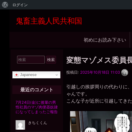
WordPress
ログイン
に
鬼畜主義人民共和国
つ
い
メ
初めにお読み下さい
て
イ
ン
検
変態マゾメス委員
ナ
索
一
ビ
対
投稿日:
2025年10月18日 11:03
枚
Japanese
象:
の
ゲ
銀
引越しの挨拶周りの代わりに
貨
ー
最近のコメント
ゃんです。
シ
こんな子が近所に引越してき
ョ
ン