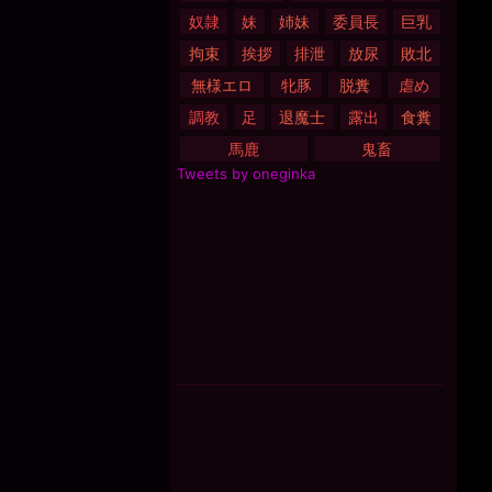
奴隷
妹
姉妹
委員長
巨乳
拘束
挨拶
排泄
放尿
敗北
無様エロ
牝豚
脱糞
虐め
調教
足
退魔士
露出
食糞
馬鹿
鬼畜
Tweets by oneginka