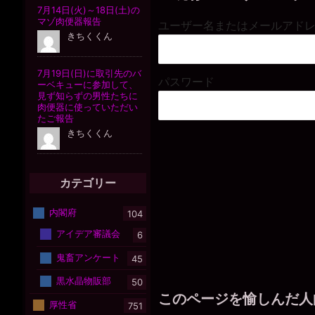
ユーザー名またはメールアド
パスワード
カテゴリー
内閣府
104
アイデア審議会
6
鬼畜アンケート
45
黒水晶物販部
50
このページを愉しんだ人
厚性省
751