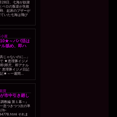
 3月28日、七海が奴隷
海とペロの叛逆が失敗
6時、起床のブザーが
寝ていた七海は飛び
豚小屋
10★～パパ活は
ナル舐め、即ハ
具じゃないのに…」
で ★恵理豚イジメ
即即(即尺、即アナル
す 恵理豚イジメ日記
★～一週間...
銀貨
が市中引き廻し
～調教編 第１幕～』
一息つきつつ次の準
/b-
/44778.html それま