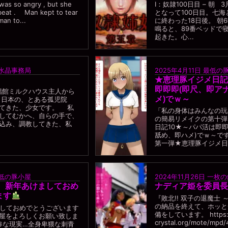
s so angry , but she
I：奴隷100日目 – 朝
 beat . Man kept to tear
となって100日目。七
man to...
に終わった18日後。 朝
鳴ると、89番ベッドで
起きた。心...
水晶事務局
2025年4月11日
最低の
★恵理豚イジメ日記
即即即(即尺、即ア
 娼館ミルクハウス主人から
メ)でｗ～
日本の、とある孤児院
てきた、少女です。 私
「私の身体はみんなの玩
してむかへ、自らの手で、
の簡易リメイクの第十弾
込み、調教してきた、私
日記10★～パパ活は即
舐め、即ハメ)でｗ～で
第一弾★恵理豚イジメ日記
低の豚小屋
2024年11月26日
一枚の
年、新年あけましておめ
ナディア姫を委員長
ます
『敗北!! 双子の退魔士 
の納品を終えて、ホッと
しておめでとうございます
備をしています。 https:/
屋をよろしくお願い致しま
crystal.org/mote/mpd
惨な現実…全身卑猥な刺青