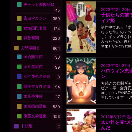
チャット調教記録
2023年12月20日
45
子供たちの前
告白マガジン
359
ィア姫
制作中である『妻
女性国民名簿
124
なった件』の７ペ
ちにイタズラされ
調教新聞
226
入ったため、再利
https://b-crystal
文部淫画省
864
国会図書館
36
2023年10月27日
国立美術館
99
ハロウィン恵
ン
女性蔑視名辞典
8
★続きの強制ギャ
非実在女性名簿
54
ピアス等、全身変
en、pixivFA
鬼畜事件簿
17
開しています (さ
鬼畜図画選集
530
鬼畜文学選集
153
2012年5月2日
黒
太い竹を見つ
未分類
2
んだ