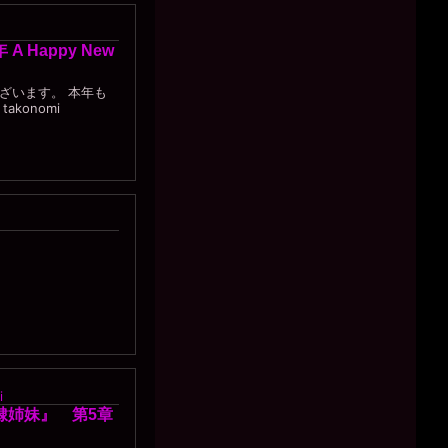
A Happy New
ざいます。 本年も
akonomi
i
隷姉妹』 第5章