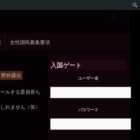
項
女性国民募集要項
入国ゲート
野外露出
ユーザー名
ピールする委員長ち
もしれません（笑）
パスワード