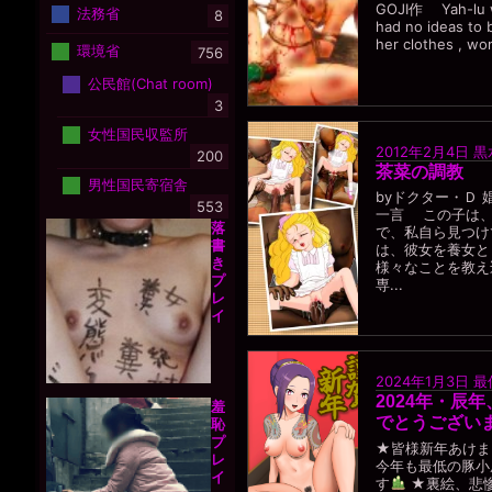
GOJI作 Yah-lu wa
法務省
8
had no ideas to
her clothes , wo
環境省
756
公民館(Chat room)
3
女性国民収監所
2012年2月4日
黒
200
茶菜の調教
男性国民寄宿舎
byドクター・Ｄ
553
一言 この子は、
落
で、私自ら見つけ
書
は、彼女を養女と
き
様々なことを教え
プ
専...
レ
イ
2024年1月3日
最
2024年・辰
羞
でとうござい
恥
プ
★皆様新年あけま
レ
今年も最低の豚小
イ
す
★裏絵、悲