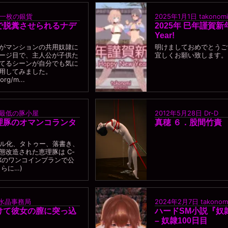
一枚の銀貨
2025年1月1日
takonomi
で脱糞させられるナデ
2025年 巳年謹賀新年 
Year!
がマンションの共用奴隷に
明けましておめでとうご
ージ目で、主人公が子供た
宜しくお願い致します。 t
てるシーンが自分でも気に
用してみました。
.org/m...
最低の豚小屋
2012年5月28日
Dr-D
理豚のオマンコランタ
真穂 ６．股間竹責
ル化、タトゥー、落書き、
態改造された恵理豚は C-
NBOXのワンコインプランで公
らに…)
水晶事務局
2024年2月7日
takonom
けて彼女の膣に突っ込
ハードSM小説『奴
– 奴隷100日目