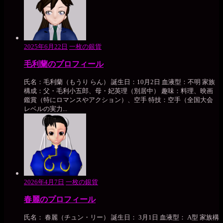
2025年6月22日
一枚の銀貨
毛利蘭のプロフィール
氏名：毛利蘭（もうり らん） 誕生日：10月2日 血液型：不明 家族
構成：父・毛利小五郎、母・妃英理（別居中） 趣味：料理、映画
鑑賞（特にロマンスやアクション）、空手 特技：空手（全国大会
レベルの実力...
2026年4月7日
一枚の銀貨
春麗のプロフィール
氏名： 春麗（チュン・リー） 誕生日： 3月1日 血液型： A型 家族構