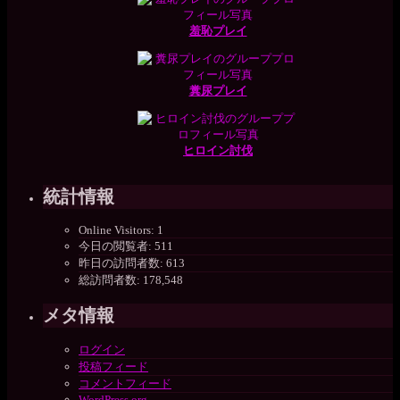
羞恥プレイ
糞尿プレイ
ヒロイン討伐
統計情報
Online Visitors:
1
今日の閲覧者:
511
昨日の訪問者数:
613
総訪問者数:
178,548
メタ情報
ログイン
投稿フィード
コメントフィード
WordPress.org