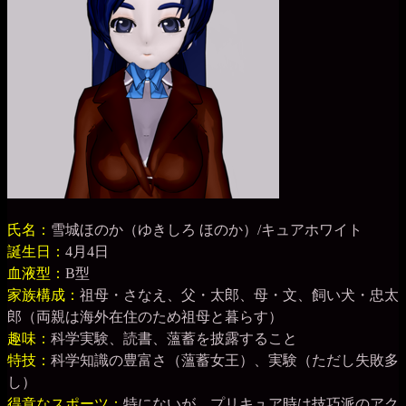
氏名：
雪城ほのか（ゆきしろ ほのか）/キュアホワイト
誕生日：
4月4日
血液型：
B型
家族構成：
祖母・さなえ、父・太郎、母・文、飼い犬・忠太
郎（両親は海外在住のため祖母と暮らす）
趣味：
科学実験、読書、薀蓄を披露すること
特技：
科学知識の豊富さ（薀蓄女王）、実験（ただし失敗多
し）
得意なスポーツ：
特にないが、プリキュア時は技巧派のアク