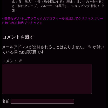
成： 父（故人）・母（幼少期に他界） 趣味： 甘いものを食べるこ
と（特にクレープ、フルーツ、洋菓子）、ショッピング 特技： 中
国...
«
美墨なぎさ/キュアブラックのプロフィール
敗北してクリスマスツリー
に飾られる初代プリキュア
»
コメントを残す
メールアドレスが公開されることはありません。
※
が付い
ている欄は必須項目です
コメント
※
名前