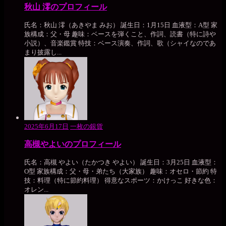
秋山 澪のプロフィール
氏名：秋山 澪（あきやま みお） 誕生日：1月15日 血液型：A型 家
族構成：父・母 趣味：ベースを弾くこと、作詞、読書（特に詩や
小説）、音楽鑑賞 特技：ベース演奏、作詞、歌（シャイなのであ
まり披露し...
2025年6月17日
一枚の銀貨
高槻やよいのプロフィール
氏名：高槻 やよい（たかつき やよい） 誕生日：3月25日 血液型：
O型 家族構成：父・母・弟たち（大家族） 趣味：オセロ・節約 特
技：料理（特に節約料理） 得意なスポーツ：かけっこ 好きな色：
オレン...