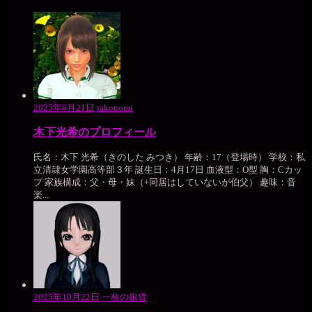
2025年6月21日
takonomi
木下光希のプロフィール
氏名：木下 光希（きのした みつき） 年齢：17（登場時） 学校：私
立清隷女学園高等部３年 誕生日：4月17日 血液型：O型 胸：Cカッ
プ 家族構成：父・母・妹（+同居はしていないが伯父） 趣味：音
楽...
2025年10月22日
一枚の銀貨