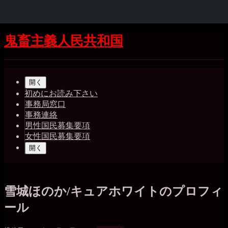
コ
鬼畜主義人民共和国
ン
テ
Shrunk
Expand
ン
メ
ツ
開く
イ
へ
初めにお読み下さい
ス
事務局窓口
ン
キ
事務連絡
ッ
ナ
男性国民募集要項
プ
女性国民募集要項
ビ
開く
ゲ
ー
シ
雪城ほのか/キュアホワイトのプロフィ
ョ
ール
ン