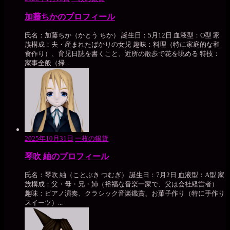
加藤ちかのプロフィール
氏名：加藤ちか（かとう ちか） 誕生日：5月12日 血液型：O型 家
族構成：夫・産まれたばかりの女児 趣味：料理（特に家庭的な和
食作り）、育児日誌を書くこと、近所の散歩で花を眺める 特技：
家事全般（掃...
2025年10月31日
一枚の銀貨
琴吹 紬のプロフィール
氏名：琴吹 紬（ことぶき つむぎ） 誕生日：7月2日 血液型：A型 家
族構成：父・母・兄・姉（裕福な音楽一家で、父は会社経営者）
趣味：ピアノ演奏、クラシック音楽鑑賞、お菓子作り（特に手作り
スイーツ）...