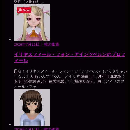
交性（人脈作り...
Save
2026年7月21日
一枚の銀貨
イリヤスフィール・フォン・アインツベルンのプロフ
ィール
氏名：イリヤスフィール・フォン・アインツベルン（いりやすふぃ
ーる ふぉん あいんつべるん）／イリヤ 誕生日：7月20日 血液型：
不明（公式未設定） 家族構成：父（衛宮切嗣）、母（アイリスフ
ィール・フォ...
2026年1月10日
一枚の銀貨