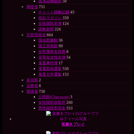
黒水晶物販部
50
厚性省
751
チャット調教記録
45
告白マガジン
359
女性国民名簿
124
調教新聞
226
文部淫画省
864
国会図書館
36
国立美術館
99
女性蔑視名辞典
8
非実在女性名簿
54
鬼畜事件簿
17
鬼畜図画選集
530
鬼畜文学選集
153
未分類
2
法務省
8
環境省
756
公民館(Chat room)
3
女性国民収監所
200
男性国民寄宿舎
553
落書きプレイ