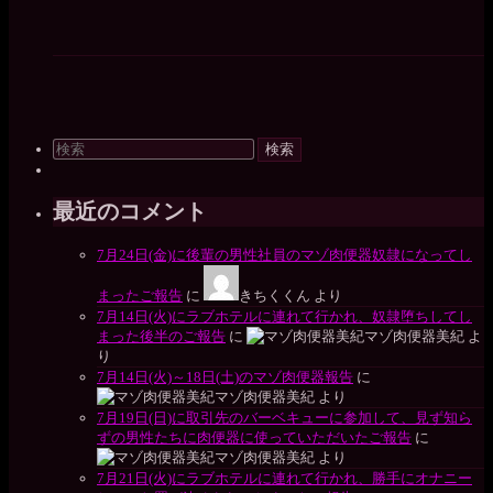
検
索
対
象:
最近のコメント
7月24日(金)に後輩の男性社員のマゾ肉便器奴隷になってし
まったご報告
に
きちくくん
より
7月14日(火)にラブホテルに連れて行かれ、奴隷堕ちしてし
まった後半のご報告
に
マゾ肉便器美紀
よ
り
7月14日(火)～18日(土)のマゾ肉便器報告
に
マゾ肉便器美紀
より
7月19日(日)に取引先のバーベキューに参加して、見ず知ら
ずの男性たちに肉便器に使っていただいたご報告
に
マゾ肉便器美紀
より
7月21日(火)にラブホテルに連れて行かれ、勝手にオナニー