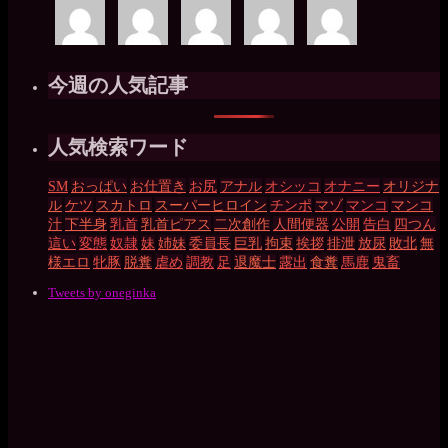
今週の人気記事
人気検索ワード
SM
おっぱい
お仕置き
お尻
アナル
オシッコ
オナニー
オリジナ
ル
ケツ
スカトロ
スーパーヒロイン
チンポ
マゾ
マンコ
マンコ
汁
下半身
乳首
乳首ピアス
二次創作
人間便器
公開
告白
四つん
這い
変態
奴隷
妹
姉妹
委員長
巨乳
拘束
挨拶
排泄
放尿
敗北
無
様エロ
牝豚
脱糞
虐め
調教
足
退魔士
露出
食糞
馬鹿
鬼畜
Tweets by oneginka