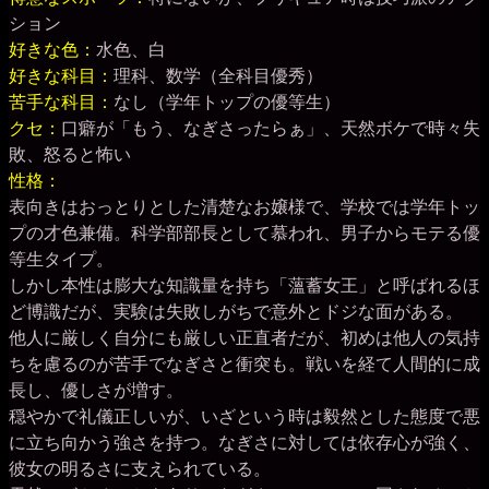
ション
好きな色：
水色、白
好きな科目：
理科、数学（全科目優秀）
苦手な科目：
なし（学年トップの優等生）
クセ：
口癖が「もう、なぎさったらぁ」、天然ボケで時々失
敗、怒ると怖い
性格：
表向きはおっとりとした清楚なお嬢様で、学校では学年トッ
プの才色兼備。科学部部長として慕われ、男子からモテる優
等生タイプ。
しかし本性は膨大な知識量を持ち「薀蓄女王」と呼ばれるほ
ど博識だが、実験は失敗しがちで意外とドジな面がある。
他人に厳しく自分にも厳しい正直者だが、初めは他人の気持
ちを慮るのが苦手でなぎさと衝突も。戦いを経て人間的に成
長し、優しさが増す。
穏やかで礼儀正しいが、いざという時は毅然とした態度で悪
に立ち向かう強さを持つ。なぎさに対しては依存心が強く、
彼女の明るさに支えられている。