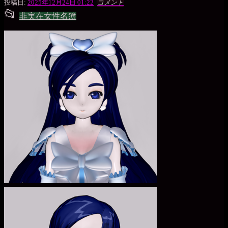
一
投稿日:
2025年12月24日 01:22
コメント
📂
枚
投
非実在女性名簿
の
銀
稿
貨
グ
ル
ー
プ