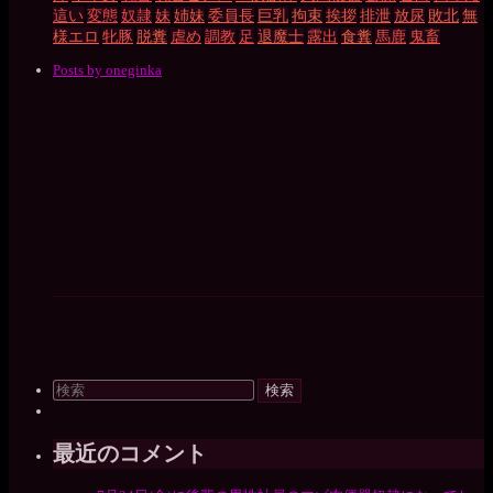
這い
変態
奴隷
妹
姉妹
委員長
巨乳
拘束
挨拶
排泄
放尿
敗北
無
様エロ
牝豚
脱糞
虐め
調教
足
退魔士
露出
食糞
馬鹿
鬼畜
Posts by oneginka
検
索
対
象:
最近のコメント