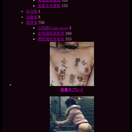
鬼畜図画選集
529
鬼畜文学選集
153
未分類
1
法務省
8
環境省
756
公民館(Chat room)
3
女性国民収監所
200
男性国民寄宿舎
553
落書きプレイ