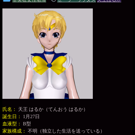
の
銀
稿
グ
貨
グ
ル
ー
プ
氏名：
天王 はるか（てんおう はるか）
誕生日：
1月27日
血液型：
B型
家族構成：
不明（独立した生活を送っている）