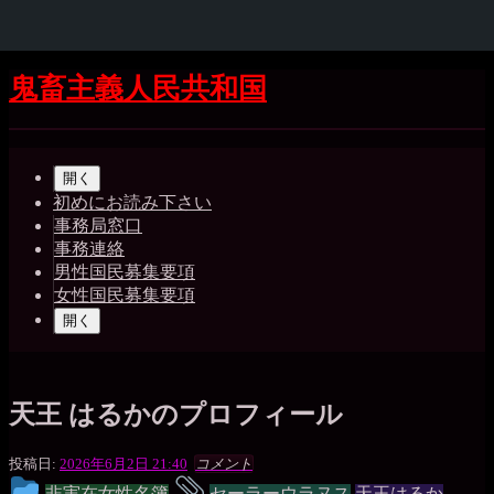
コ
鬼畜主義人民共和国
ン
テ
Shrunk
Expand
ン
メ
ツ
開く
イ
へ
初めにお読み下さい
ス
事務局窓口
ン
キ
事務連絡
ッ
ナ
男性国民募集要項
プ
女性国民募集要項
ビ
開く
ゲ
ー
シ
天王 はるかのプロフィール
ョ
一
投稿日:
2026年6月2日 21:40
コメント
ン
枚
投
タ
非実在女性名簿
セーラーウラヌス
天王はるか