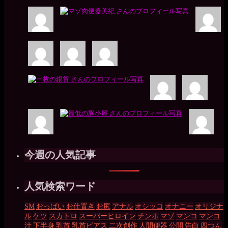
今週の人気記事
人気検索ワード
SM
おっぱい
お仕置き
お尻
アナル
オシッコ
オナニー
オリジナ
ル
ケツ
スカトロ
スーパーヒロイン
チンポ
マゾ
マンコ
マンコ
汁
下半身
乳首
乳首ピアス
二次創作
人間便器
公開
告白
四つん