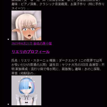
趣味：ピアノ演奏、クラシック音楽鑑賞、お菓子作り（特に手作り
スイーツ）...
2025年6月21日
最低の豚小屋
リエリのプロフィール
氏名：リエリ・スターニョ 種族：ダークエルフ（この世界では耳
が長いだけの普通の人間） 誕生日：ケツナガ月の3日目 血液型：不
明 家族構成：流行り病で母が死に、親族無し 趣味：きのこ採取、
草笛（幼馴染の...