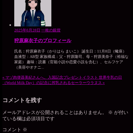
2025年6月28日
一枚の銀貨
狩原麻衣子のプロフィール
氏名：狩原麻衣子（かりはら まいこ） 誕生日：11月8日（蠍座）
血液型：AB型 家族構成：父・狩原隆司、母・狩原美奈子（裕福な
家庭） 趣味：読書（官能小説や恋愛小説を含む）、セルフケア
（美容やオナニ...
«
マゾ肉便器美紀さんへ。入国記念プレゼントイラスト
世界牛乳の日
（World Milk Day）の記念に搾乳されるセーラーウラヌス
»
コメントを残す
メールアドレスが公開されることはありません。
※
が付い
ている欄は必須項目です
コメント
※