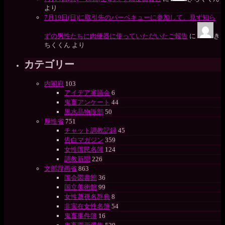
より
7月19日(日)に取引先のバーベキューに参加して、見ず知ら
ずの男性たちに肉便器に使っていただいたご報告
に
き
ちくくん
より
カテゴリー
内閣府
103
アイデア審議会
6
鬼畜アンケート
44
黒水晶物販部
50
厚性省
751
チャット調教記録
45
告白マガジン
359
女性国民名簿
124
調教新聞
226
文部淫画省
863
国会図書館
36
国立美術館
99
女性蔑視名辞典
8
非実在女性名簿
54
鬼畜事件簿
16