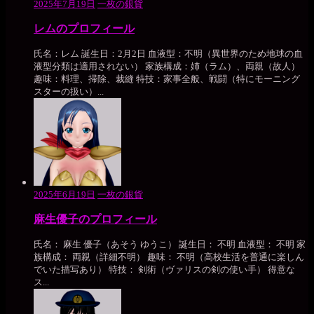
2025年7月19日
一枚の銀貨
レムのプロフィール
氏名：レム 誕生日：2月2日 血液型：不明（異世界のため地球の血
液型分類は適用されない） 家族構成：姉（ラム）、両親（故人）
趣味：料理、掃除、裁縫 特技：家事全般、戦闘（特にモーニング
スターの扱い）...
2025年6月19日
一枚の銀貨
麻生優子のプロフィール
氏名： 麻生 優子（あそう ゆうこ） 誕生日： 不明 血液型： 不明 家
族構成： 両親（詳細不明） 趣味： 不明（高校生活を普通に楽しん
でいた描写あり） 特技： 剣術（ヴァリスの剣の使い手） 得意な
ス...