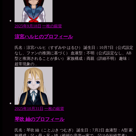
2025年9月18日
一枚の銀貨
涼宮ハルヒのプロフィール
氏名：涼宮ハルヒ（すずみや はるひ） 誕生日：10月7日（公式設定
なし、ファンの推測に基づく） 血液型：不明（公式設定なし、AB
型と推測されることが多い） 家族構成：両親（詳細不明） 趣味：
超常現象の...
2025年10月31日
一枚の銀貨
琴吹 紬のプロフィール
氏名：琴吹 紬（ことぶき つむぎ） 誕生日：7月2日 血液型：A型 家
族構成：父・母・兄・姉（裕福な音楽一家で、父は会社経営者）