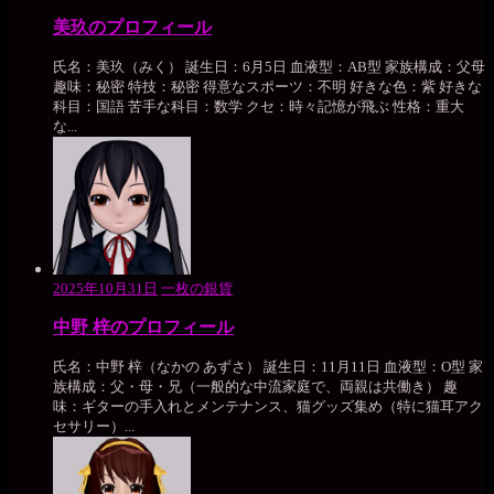
美玖のプロフィール
氏名：美玖（みく） 誕生日：6月5日 血液型：AB型 家族構成：父母
趣味：秘密 特技：秘密 得意なスポーツ：不明 好きな色：紫 好きな
科目：国語 苦手な科目：数学 クセ：時々記憶が飛ぶ 性格：重大
な...
2025年10月31日
一枚の銀貨
中野 梓のプロフィール
氏名：中野 梓（なかの あずさ） 誕生日：11月11日 血液型：O型 家
族構成：父・母・兄（一般的な中流家庭で、両親は共働き） 趣
味：ギターの手入れとメンテナンス、猫グッズ集め（特に猫耳アク
セサリー）...