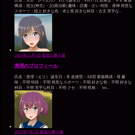
氏名：火野 レイ(ひの れい) 誕生日：4月17日 血液型：ＡＢ 家族
構成：祖父(神主) ・父(政治家) 趣味：読書・占い 特技：座禅 得意な
スポーツ：陸上 好きな色：赤と黒 好きな科目：古文 苦手な...
2025年12月5日
最低の豚小屋
恵理のプロフィール
氏名：恵理（えり） 誕生日：冬 血液型：AB型 家族構成：母 趣
味：不明 特技：不明 得意なスポーツ：不明 好きな色：不明 好きな
科目：不明 苦手な科目：不明 クセ：不明 性格： htt...
2025年7月2日
最低の豚小屋