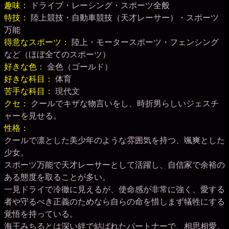
趣味：
ドライブ・レーシング・スポーツ全般
特技：
陸上競技・自動車競技（天才レーサー）・スポーツ
万能
得意なスポーツ：
陸上・モータースポーツ・フェンシング
など（ほぼ全てのスポーツ）
好きな色：
金色（ゴールド）
好きな科目：
体育
苦手な科目：
現代文
クセ：
クールでキザな物言いをし、時折男らしいジェスチ
ャーを見せる。
性格：
クールで凛とした美少年のような雰囲気を持つ、颯爽とした
少女。
スポーツ万能で天才レーサーとして活躍し、自信家で余裕の
ある態度を取ることが多い。
一見ドライで冷徹に見えるが、使命感が非常に強く、愛する
者や守るべき正義のためなら自らの命を惜しまず犠牲にする
覚悟を持っている。
海王みちるとは深い絆で結ばれたパートナーで、相思相愛。