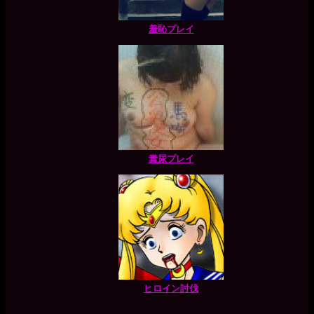
羞恥プレイ
糞尿プレイ
ヒロイン討伐