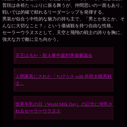
普段は余裕たっぷりに振る舞うが、仲間思いの一面もあり、
戦いでは的確で頼れるリーダーシップを発揮する。
男装が似合う中性的な魅力の持ち主で、「男とか女とか、そ
んなに大切なこと？」という価値観を持つ自由な性格。
セーラーウラヌスとして、天空と飛翔の戦士の誇りを胸に、
強大な力で敵に立ち向かう。
天王はるか・殺人事件裁判準備審議会
人間家具にされた「ちびうさ with 外部太陽系戦
士」
世界牛乳の日（World Milk Day）の記念に搾乳さ
れるセーラーウラヌス