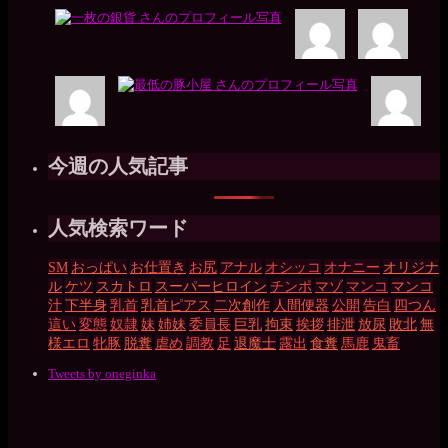
今週の人気記事
人気検索ワード
SM
おっぱい
お仕置き
お尻
アナル
オシッコ
オナニー
オリジナ
ル
ケツ
スカトロ
スーパーヒロイン
チンポ
マゾ
マンコ
マンコ
汁
下半身
乳首
乳首ピアス
二次創作
人間便器
公開
告白
四つん
這い
変態
奴隷
妹
姉妹
委員長
巨乳
拘束
挨拶
排泄
放尿
敗北
無
様エロ
牝豚
脱糞
虐め
調教
足
退魔士
露出
食糞
馬鹿
鬼畜
Tweets by oneginka