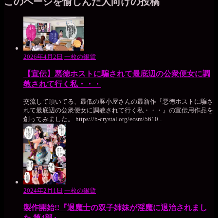
このページを愉しんだ人向けの投稿
2026年4月2日
一枚の銀貨
【宣伝】悪徳ホストに騙されて最底辺の公衆便女に調
教されて行く私・・・
交流して頂いてる、最低の豚小屋さんの最新作『悪徳ホストに騙さ
れて最底辺の公衆便女に調教されて行く私・・・』の宣伝用作品を
創ってみました。 https://b-crystal.org/ecsm/5610...
2024年2月1日
一枚の銀貨
製作開始!!『退魔士の双子姉妹が淫魔に退治されまし
た 第4部』