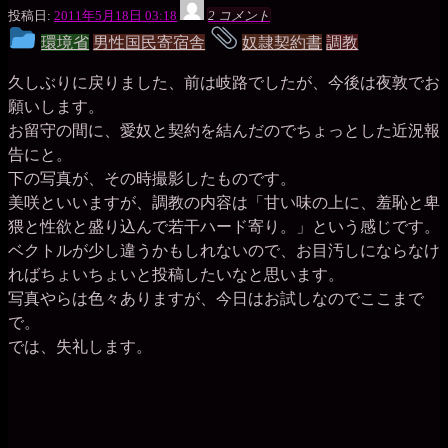
夜
投稿日:
2011年5月18日 03:18
2 コメント
敦
投
タ
環境省
男性国民寄宿舎
奴隷契約書
調教
稿
グ
久しぶりに戻りました、前は岐路でしたが、今後は夜敦でお
グ
願いします。
お留守の間に、愛奴と契約を結んだのでちょっとした近況報
ル
告にと。
ー
下の写真が、その時撮影したものです。
美咲といいますが、調教の内容は「甘い味の上に、羞恥と卑
プ
猥と性欲と盛り込んで若干ハード寄り。」という感じです。
ベクトルが少し違うかもしれないので、お目汚しにならなけ
ればちょいちょいと投稿したいなと思います。
写真やらは色々ありますが、今日はお試しなのでここまで
で。
では、失礼します。