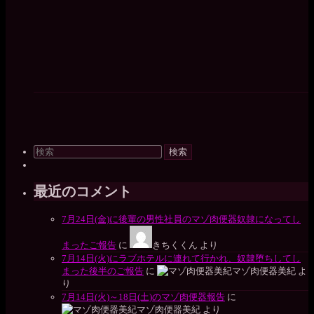
検
索
対
象:
最近のコメント
7月24日(金)に後輩の男性社員のマゾ肉便器奴隷になってし
まったご報告
に
きちくくん
より
7月14日(火)にラブホテルに連れて行かれ、奴隷堕ちしてし
まった後半のご報告
に
マゾ肉便器美紀
よ
り
7月14日(火)～18日(土)のマゾ肉便器報告
に
マゾ肉便器美紀
より