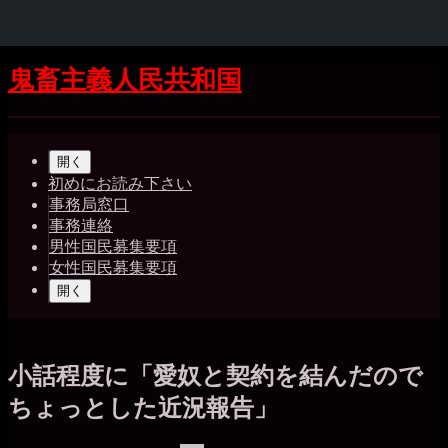
コ
鬼畜主義人民共和国
ン
テ
Shrunk
Expand
ン
メ
ツ
開く
イ
へ
初めにお読み下さい
ス
事務局窓口
ン
キ
事務連絡
ッ
ナ
男性国民募集要項
プ
女性国民募集要項
ビ
開く
ゲ
ー
シ
小話程度に「愛奴と契約を結んだので
ョ
ちょっとした近況報告」
ン