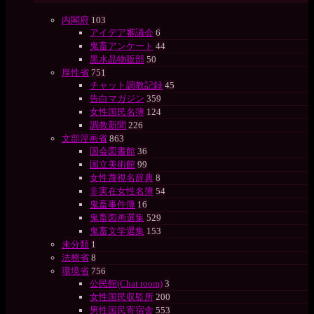
内閣府
103
アイデア審議会
6
鬼畜アンケート
44
黒水晶物販部
50
厚性省
751
チャット調教記録
45
告白マガジン
359
女性国民名簿
124
調教新聞
226
文部淫画省
863
国会図書館
36
国立美術館
99
女性蔑視名辞典
8
非実在女性名簿
54
鬼畜事件簿
16
鬼畜図画選集
529
鬼畜文学選集
153
未分類
1
法務省
8
環境省
756
公民館(Chat room)
3
女性国民収監所
200
男性国民寄宿舎
553