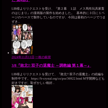
LIB様よりリクエストを受け、『第２幕 １話 メス馬性玩具家畜
のはじまり』の漫画版の製作を始めました。 基本的に３日に１ペ
ージのペースで製作しているのですが、今回は最初のページでつま
ずき...
2024年11月11日
一枚の銀貨
3/8『敗北!! 双子の退魔士 ～調教編 第１幕～』
LIB様よりリクエストを受けて、『敗北!! 双子の退魔士』の続編を
制作中です。 https://b-crystal.org/co/pss/36922.html М字開脚なども
好きですが、恥ずかしい格好...