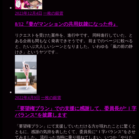
2023年12月4日
一枚の銀貨
8/12『妻がマンションの共用奴隷になった件』
リクエストを受けた案件を、進行中です。 同時進行していた、と
ある企画も間もなく発表できそうです。 前までのページに較べる
と、たいぶ大人しいシーンとなりました。 いわゆる「嵐の前の静
けさ」というヤツです...
2022年4月9日
一枚の銀貨
「要望権プラン」での支援に感謝して、委員長が“Ｉ字
バランス”を披露します
「要望権プラン」にて支援していただける方が現れたことに驚くと
ともに、感謝の気持を表したくて、委員長に“Ｉ字バランス”をさせ
てみました。 流行った当時に乗り損ねてしまい、いつか「やりた