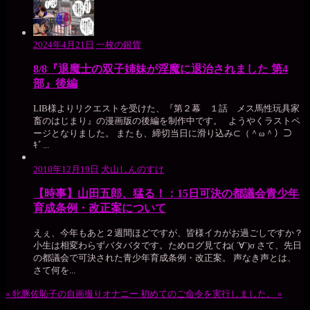
2024年4月21日
一枚の銀貨
8/8『退魔士の双子姉妹が淫魔に退治されました 第4
部』後編
LIB様よりリクエストを受けた、『第２幕 １話 メス馬性玩具家
畜のはじまり』の漫画版の後編を制作中です。 ようやくラストペ
ージとなりました。 またも、締切当日に滑り込み⊂（＾ω＾）⊃
ｷﾞ...
2010年12月19日
犬山しんのすけ
【時事】山田五郎、猛る！：15日可決の都議会青少年
育成条例・改正案について
えぇ、今年もあと２週間ほどですが、皆様イカがお過ごしですか？
小生は相変わらずバタバタです。ためログ見てね( ´∀`)σ さて、先日
の都議会で可決された青少年育成条例・改正案。 声なき声とは、
さて何を...
«
牝豚佐恥子の自画撮りオナニー
初めてのご命令を実行しました。
»