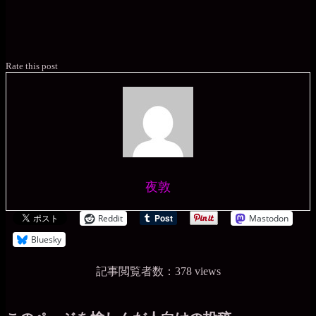
Rate this post
夜敦
Reddit
Mastodon
Bluesky
記事閲覧者数：378 views