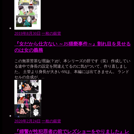
2019年8月30日
一枚の銀貨
『女だから仕方ない ～JS猥褻事件～』割れ目を見せる
のは女の義務
この無茶苦茶な理論(？)が、本シリーズの肝です（笑） 作成してい
る途中で身長の設定を間違えてるのに気がついて、作り直しまし
た。 土管より身長が大きいSSは、本編には出てきません。 ランド
セルの合成が、...
2020年2月24日
一枚の銀貨
『婦警が性犯罪者の前でレズショーをやりました』レ