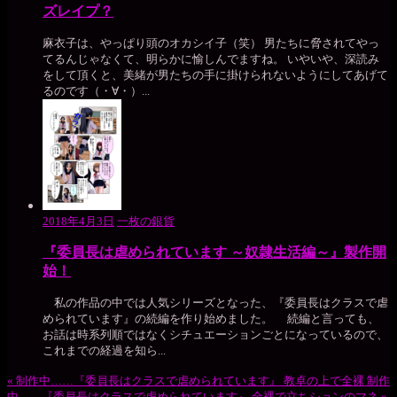
ズレイプ？
麻衣子は、やっぱり頭のオカシイ子（笑） 男たちに脅されてやっ
てるんじゃなくて、明らかに愉しんでますね。 いやいや、深読み
をして頂くと、美緒が男たちの手に掛けられないようにしてあげて
るのです（・∀・）...
2018年4月3日
一枚の銀貨
『委員長は虐められています ～奴隷生活編～』製作開
始！
私の作品の中では人気シリーズとなった、『委員長はクラスで虐
められています』の続編を作り始めました。 続編と言っても、
お話は時系列順ではなくシチュエーションごとになっているので、
これまでの経過を知ら...
«
制作中……『委員長はクラスで虐められています』 教卓の上で全裸
制作
中……『委員長はクラスで虐められています』 全裸で立ちションのマネ
»