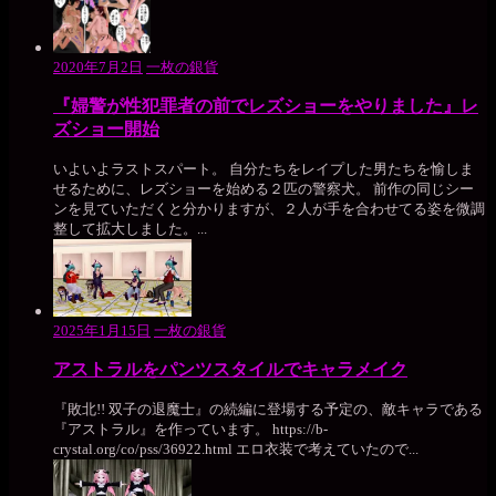
2020年7月2日
一枚の銀貨
『婦警が性犯罪者の前でレズショーをやりました』レ
ズショー開始
いよいよラストスパート。 自分たちをレイプした男たちを愉しま
せるために、レズショーを始める２匹の警察犬。 前作の同じシー
ンを見ていただくと分かりますが、２人が手を合わせてる姿を微調
整して拡大しました。...
2025年1月15日
一枚の銀貨
アストラルをパンツスタイルでキャラメイク
『敗北!! 双子の退魔士』の続編に登場する予定の、敵キャラである
『アストラル』を作っています。 https://b-
crystal.org/co/pss/36922.html エロ衣装で考えていたので...