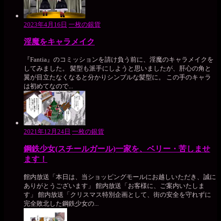
2023年4月16日
一枚の銀貨
淫魔をキャラメイク
『Fantia』のコミッションを請け負う前に、淫魔のキャラメイクを
してみました。 髪型も派手にしようと思いましたが、肝心の角と
翼が目立たなくなると分かりシンプルな髪型に。 この手のキャラ
は初めてなので...
2021年12月24日
一枚の銀貨
鋼鉄少女(スチールガール)一家を、ベリー・苦しませ
ます！
館内放送「本日は、当ショッピングモールにお越しいただき、誠に
ありがとうございます」 館内放送「お客様に、ご案内いたしま
す」 館内放送「クリスマス特別企画として、街の安全を守れずに
完全敗北した鋼鉄少女の...