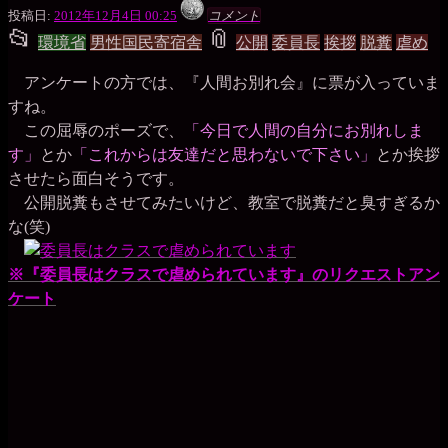
一
投稿日:
2012年12月4日 00:25
コメント
枚
📂
📎
投
タ
の
環境省
男性国民寄宿舎
公開
委員長
挨拶
脱糞
虐め
銀
稿
グ
貨
アンケートの方では、『人間お別れ会』に票が入っていま
グ
すね。
この屈辱のポーズで、
「今日で人間の自分にお別れしま
ル
す」
とか
「これからは友達だと思わないで下さい」
とか挨拶
ー
させたら面白そうです。
公開脱糞もさせてみたいけど、教室で脱糞だと臭すぎるか
プ
な(笑)
※『委員長はクラスで虐められています』のリクエストアン
ケート