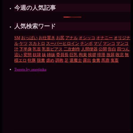
今週の人気記事
人気検索ワード
SM
おっぱい
お仕置き
お尻
アナル
オシッコ
オナニー
オリジナ
ル
ケツ
スカトロ
スーパーヒロイン
チンポ
マゾ
マンコ
マンコ
汁
下半身
乳首
乳首ピアス
二次創作
人間便器
公開
告白
四つん
這い
変態
奴隷
妹
姉妹
委員長
巨乳
拘束
挨拶
排泄
放尿
敗北
無
様エロ
牝豚
脱糞
虐め
調教
足
退魔士
露出
食糞
馬鹿
鬼畜
Tweets by oneginka