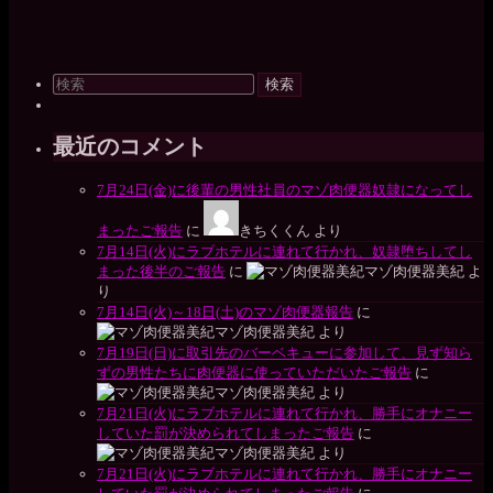
検
索
対
象:
最近のコメント
7月24日(金)に後輩の男性社員のマゾ肉便器奴隷になってし
まったご報告
に
きちくくん
より
7月14日(火)にラブホテルに連れて行かれ、奴隷堕ちしてし
まった後半のご報告
に
マゾ肉便器美紀
よ
り
7月14日(火)～18日(土)のマゾ肉便器報告
に
マゾ肉便器美紀
より
7月19日(日)に取引先のバーベキューに参加して、見ず知ら
ずの男性たちに肉便器に使っていただいたご報告
に
マゾ肉便器美紀
より
7月21日(火)にラブホテルに連れて行かれ、勝手にオナニー
していた罰が決められてしまったご報告
に
マゾ肉便器美紀
より
7月21日(火)にラブホテルに連れて行かれ、勝手にオナニー