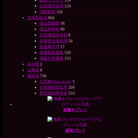
告白マガジン
359
女性国民名簿
124
調教新聞
226
文部淫画省
864
国会図書館
36
国立美術館
99
女性蔑視名辞典
8
非実在女性名簿
54
鬼畜事件簿
17
鬼畜図画選集
530
鬼畜文学選集
153
未分類
2
法務省
8
環境省
756
公民館(Chat room)
3
女性国民収監所
200
男性国民寄宿舎
553
落書きプレイ
羞恥プレイ