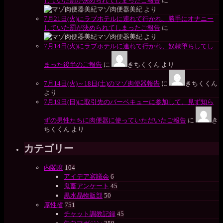
していた罰が決められてしまったご報告
に
マゾ肉便器美紀
より
7月21日(火)にラブホテルに連れて行かれ、勝手にオナニー
していた罰が決められてしまったご報告
に
マゾ肉便器美紀
より
7月14日(火)にラブホテルに連れて行かれ、奴隷堕ちしてし
まった後半のご報告
に
きちくくん
より
7月14日(火)～18日(土)のマゾ肉便器報告
に
きちくくん
より
7月19日(日)に取引先のバーベキューに参加して、見ず知ら
ずの男性たちに肉便器に使っていただいたご報告
に
き
ちくくん
より
カテゴリー
内閣府
104
アイデア審議会
6
鬼畜アンケート
45
黒水晶物販部
50
厚性省
751
チャット調教記録
45