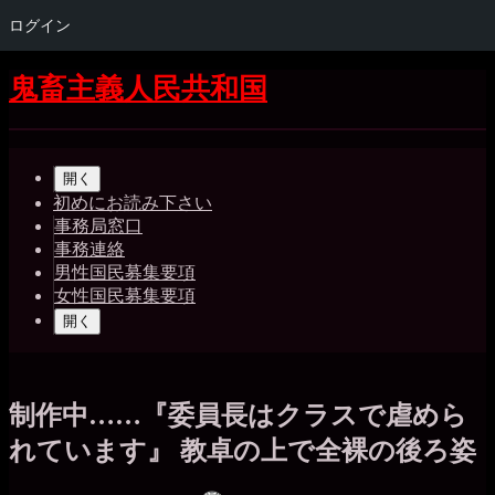
ログイン
コ
鬼畜主義人民共和国
ン
テ
Shrunk
Expand
ン
メ
ツ
開く
イ
へ
初めにお読み下さい
ス
事務局窓口
ン
キ
事務連絡
ッ
ナ
男性国民募集要項
プ
女性国民募集要項
ビ
開く
ゲ
ー
シ
制作中……『委員長はクラスで虐めら
ョ
れています』 教卓の上で全裸の後ろ姿
ン