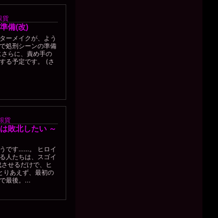
銀貨
準備(改)
ターメイクが、よう
で処刑シーンの準備
にさらに、責め手の
する予定です。 (さ
銀貨
は敗北したい ～
うです……。 ヒロイ
る人たちは、スゴイ
成させるだけで、ヒ
) とりあえず、最初の
最後。...