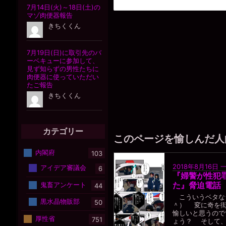
カテゴリー
このページを愉しんだ人
内閣府
103
2018年8月16日
アイデア審議会
6
『婦警が性犯
鬼畜アンケート
た』脅迫電話
44
こういうベタな
黒水晶物販部
50
＾） 変に奇を衒
愉しいと思うので
厚性省
751
ょう？ そして、