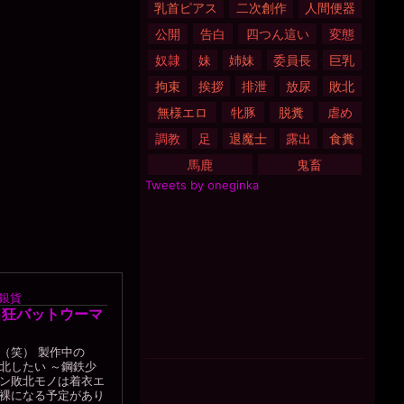
乳首ピアス
二次創作
人間便器
公開
告白
四つん這い
変態
奴隷
妹
姉妹
委員長
巨乳
拘束
挨拶
排泄
放尿
敗北
無様エロ
牝豚
脱糞
虐め
調教
足
退魔士
露出
食糞
馬鹿
鬼畜
Tweets by oneginka
銀貨
出狂バットウーマ
（笑） 製作中の
北したい ～鋼鉄少
ン敗北モノは着衣エ
裸になる予定があり