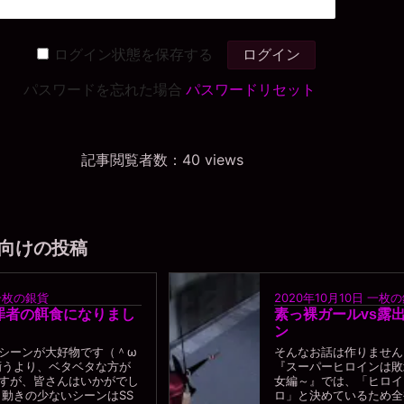
ログイン状態を保存する
パスワードを忘れた場合
パスワードリセット
記事閲覧者数：40 views
向けの投稿
一枚の銀貨
2020年10月10日
一枚の
罪者の餌食になりまし
素っ裸ガールvs露
ン
シーンが大好物です（＾ω
そんなお話は作りません
うより、ベタベタな方が
『スーパーヒロインは敗
すが、皆さんはいかがでし
女編～』では、「ヒロイ
動きの少ないシーンはSS
ロ」と決めているため全