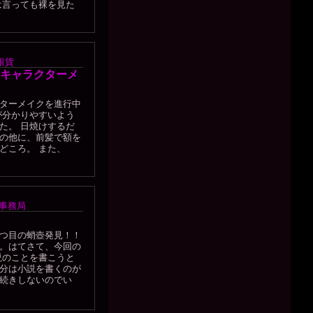
は言っても裸を見た
銀貨
キャラクターメ
ターメイクを進行中
が分かりやすいよう
た。 日焼けするだ
の他に、前髪で額を
どころ。 また、
事務局
つ目の蛸壺発見！！
。はてさて、今回の
説のことを書こうと
分は小説を書くのが
続きしないのでい