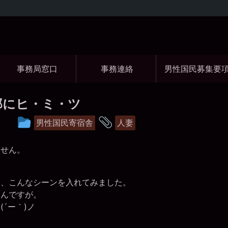
コ
ン
テ
ン
ツ
事務局窓口
事務連絡
男性国民募集要
へ
ス
キ
ッ
那にヒ・ミ・ツ
プ
投
タ
男性国民寄宿舎
人妻
稿
グ
グ
せん。
ル
ー
、こんなシーンを入れてみました。
んですが。
プ
´ー｀)ノ