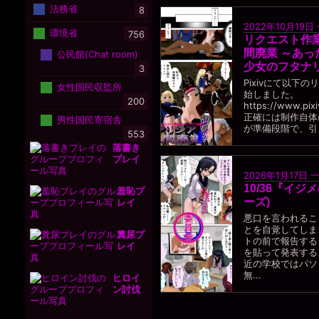
法務省
8
2022年10月19日
環境省
756
リクエスト作
間廃業 ～あ
公民館(Chat room)
少女のフタナリ
3
Pixivにて以下
女性国民収監所
始しました。
200
https://www.pix
正確には制作自体
男性国民寄宿舎
が準備段階で、引き
553
落書き
プレイ
2026年1月17日
10/36『イ
羞恥プ
ーズ)
レイ
悪口を言われるこ
とを自覚してしま
糞尿プ
トの前で報告する
レイ
を貼って発表する
近の学校ではパソ
無...
ヒロイ
ン討伐