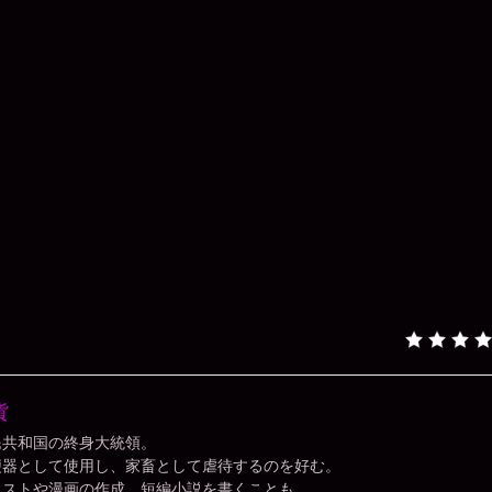
貨
民共和国の終身大統領。
便器として使用し、家畜として虐待するのを好む。
ラストや漫画の作成、短編小説を書くことも。