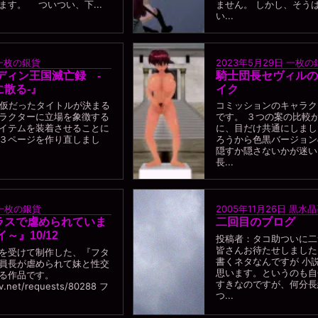
ます。 ついつい、下...
ません。 しかし、そう
い...
一枚の銀貨
2023年5月29日
一枚の
0『エディン王国滅亡録 -
騎士団長セヴィルの
散る-』
イク
A 仮だったタイトルが決まる
コミッションのキャラク
ラクターに立場を象徴する
です。 ３つの案の比較
イテムを装着させることに
に、目だけ共通にしまし
３ページを作り直しまし
ろうから色黒バージョン
隠すか隠さないかが迷い
長...
一枚の銀貨
2005年11月26日
黒水晶
ラスで虐められていま
二回目のブログ
～』10/12
投稿者：タコ助ついに二
皆さんお待たせしました
を受けて制作した、『フタ
書くネタなんですが 小
員長が虐められて妹と性交
思います。というのも自
る作品です。
すきなのですが、何分長
iv.net/requests/80288 フ
つ...