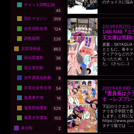
のチョイスに悩み
チャット調教記録
45
告白マガジン
359
2023年6月27日
女性国民名簿
124
1/40-5/4
王女達は笑顔に
調教新聞
226
原案：SKYAQU
文部淫画省
863
とともに、各キャ
ティアラなどのア
国会図書館
36
なったため、１～
た。 (さらに…)
国立美術館
99
女性蔑視名辞典
8
非実在女性名簿
2022年8月30日
54
『委員長はク
鬼畜事件簿
16
す ～レズプレイ
下記のリクエスト
鬼畜図画選集
529
ナリ女子学院で委
します』と対にな
鬼畜文学選集
153
https://www.pix
タナリ版では「...
未分類
2