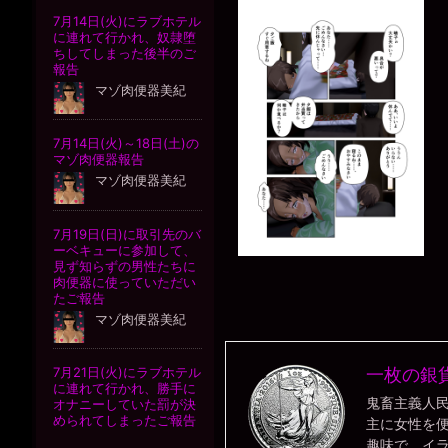
一枚の銀
鬼畜主義人
主に女性を
趣味で、イ