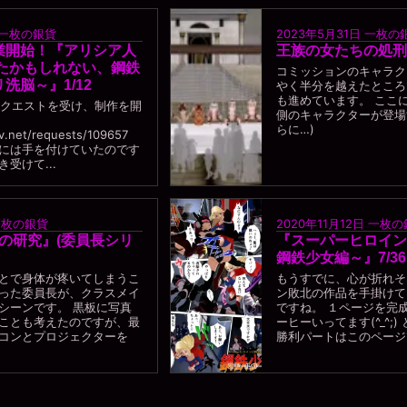
一枚の銀貨
2023年5月31日
一枚の
業開始！『アリシア人
王族の女たちの処刑
ったかもしれない、鋼鉄
コミッションのキャラク
洗脳～』1/12
やく半分を越えたところ
も進めています。 ここ
のリクエストを受け、制作を開
側のキャラクターが登場
らに…)
iv.net/requests/109657
には手を付けていたのです
受けて...
一枚の銀貨
2020年11月12日
一枚の
ジメの研究』(委員長シリ
『スーパーヒロイン
鋼鉄少女編～』7/36
とで身体が疼いてしまうこ
もうすでに、心が折れそ
った委員長が、クラスメイ
ン敗北の作品を手掛けて
シーンです。 黒板に写真
ですね。 １ページを完
ことも考えたのですが、最
ーヒーいってます(^_^;
コンとプロジェクターを
勝利パートはこのページで