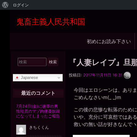
WordPress
ログイン
に
鬼畜主義人民共和国
つ
い
メ
初めにお読み下さい
て
イ
ン
検
『人妻レイプ』旦
ナ
索
一
ビ
対
投稿日:
2017年11月11日 16:31
枚
Japanese
象:
の
ゲ
銀
今回はエロシーンは、ありま
貨
ー
最近のコメント
ごめんなさいm(_ _)m
シ
ョ
この後の悲惨な転落のために
いや、充分に可哀想ではある
ン
救いの無い話が好きなんでヽ(