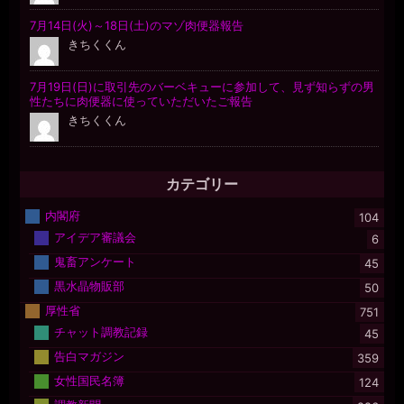
カテゴリー
内閣府
104
アイデア審議会
6
鬼畜アンケート
45
黒水晶物販部
50
厚性省
751
チャット調教記録
45
告白マガジン
359
女性国民名簿
124