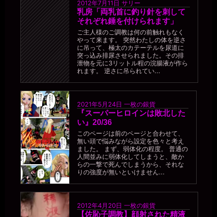
2012年7月11日
サリー
乳房「両乳首に釣り針を刺して
それぞれ錘を付けられます」
ご主人様のご調教は何の前触れもなく
やって来ます。 突然わたしの体を逆さ
に吊って、極太のカテーテルを尿道に
突っ込み排尿させられました。その排
泄物を元に3リットル程の浣腸液が作ら
れます。 逆さに吊られてい...
2021年5月24日
一枚の銀貨
『スーパーヒロインは敗北した
い』20/36
このページは前のページと合わせて、
無い頭で悩みながら設定を色々と考え
ました。 まず、弱体化の程度。 普通の
人間並みに弱体化してしまうと、敵か
らの一撃で死んでしまうから、それな
りの強度が無いといけません...
2012年4月20日
一枚の銀貨
【佐恥子調教】顔射された精液