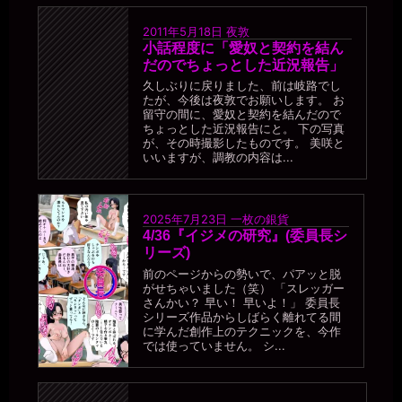
2011年5月18日
夜敦
小話程度に「愛奴と契約を結ん
だのでちょっとした近況報告」
久しぶりに戻りました、前は岐路でし
たが、今後は夜敦でお願いします。 お
留守の間に、愛奴と契約を結んだので
ちょっとした近況報告にと。 下の写真
が、その時撮影したものです。 美咲と
いいますが、調教の内容は...
2025年7月23日
一枚の銀貨
4/36『イジメの研究』(委員長シ
リーズ)
前のページからの勢いで、パアッと脱
がせちゃいました（笑） 「スレッガー
さんかい？ 早い！ 早いよ！」 委員長
シリーズ作品からしばらく離れてる間
に学んだ創作上のテクニックを、今作
では使っていません。 シ...