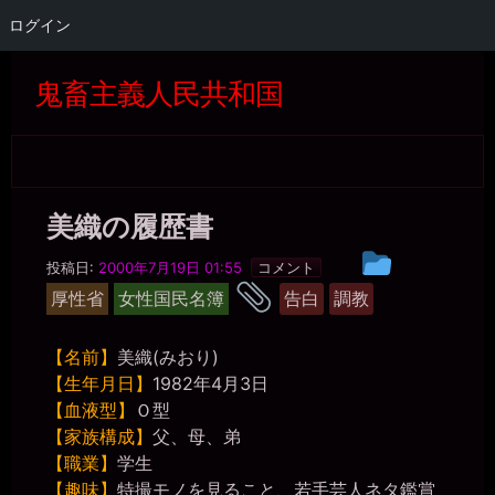
ログイン
コ
ン
鬼畜主義人民共和国
テ
ン
ツ
へ
ス
キ
美織の履歴書
ッ
プ
黒
投
投稿日:
2000年7月19日 01:55
コメント
水
稿
タ
晶
厚性省
女性国民名簿
告白
調教
事
グ
グ
務
ル
局
【名前】
美織(みおり)
ー
【生年月日】
1982年4月3日
プ
【血液型】
Ｏ型
【家族構成】
父、母、弟
【職業】
学生
【趣味】
特撮モノを見ること、若手芸人ネタ鑑賞