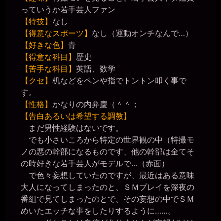
っていうか若手芸人ファン
【特技】
なし
【得意なスポーツ】
なし（運動オンチなんで…）
【好きな色】
青
【得意な科目】
歴史
【苦手な科目】
英語、数学
【クセ】
机などをペンや指でトントン叩く事で
す。
【性格】
かなりの内弁慶（＾＾；
【告白あるいは希望する調教】
まだ男性経験はないです。
でも小さいころから特定の世界観の中（特撮モ
ノの悪の幹部になるものです、他の幹部は全てそ
の時好きな若手芸人がモデルで…（赤面）
で色々妄想していたのですが、最近はある意味
大人になってしまったのと、ＳＭプレイを深夜の
番組で見てしまったのとで、その妄想の中でＳＭ
めいたエッチな事をしたりするように……。