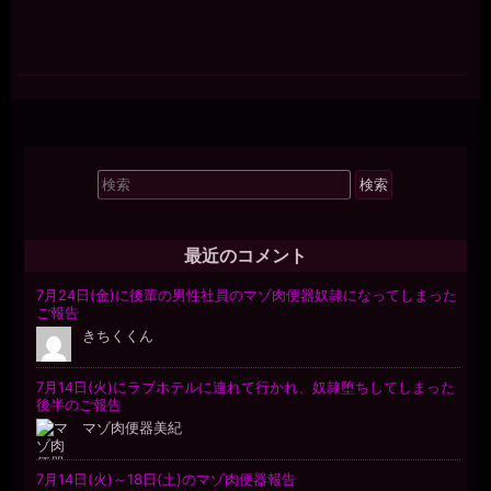
検
索
対
象:
最近のコメント