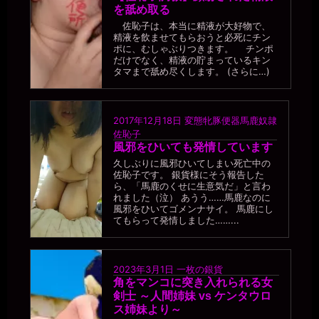
を舐め取る
佐恥子は、本当に精液が大好物で、
精液を飲ませてもらおうと必死にチン
ポに、むしゃぶりつきます。 チンポ
だけでなく、精液の貯まっているキン
タマまで舐め尽くします。 (さらに…)
2017年12月18日
変態牝豚便器馬鹿奴隷
佐恥子
風邪をひいても発情しています
久しぶりに風邪ひいてしまい死亡中の
佐恥子です。 銀貨様にそう報告した
ら、「馬鹿のくせに生意気だ」と言わ
れました（泣） あうう……馬鹿なのに
風邪をひいてゴメンナサイ。 馬鹿にし
てもらって発情しました……...
2023年3月1日
一枚の銀貨
角をマンコに突き入れられる女
剣士 ～人間姉妹 vs ケンタウロ
ス姉妹より～