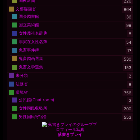
調教新聞
226
文部淫画省
864
国会図書館
36
国立美術館
99
女性蔑視名辞典
8
非実在女性名簿
54
鬼畜事件簿
17
鬼畜図画選集
530
鬼畜文学選集
153
未分類
2
法務省
8
環境省
756
公民館(Chat room)
3
女性国民収監所
200
男性国民寄宿舎
553
落書きプレイ