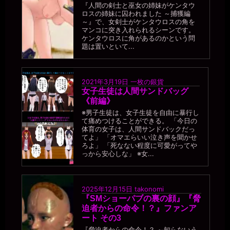
『人間の剣士と巫女の姉妹がケンタウ
ロスの姉妹に囚われました ～捕獲編
～』で、女剣士がケンタウロスの角を
マンコに突き入れられるシーンです。
ケンタウロスに角があるのかという問
題は置いといて...
2021年3月19日
一枚の銀貨
女子生徒は人間サンドバッグ
《前編》
※男子生徒は、女子生徒を自由に暴行し
て痛めつけることができる。 「今日の
体育の女子は、人間サンドバックだっ
てよ」 「オマエらいい泣き声を聞かせ
ろよ」 「死なない程度に可愛がってや
っから安心しな」 ※女...
2025年12月15日
takonomi
『SMショーパブの裏の顔』『脅
迫者からの命令！？』ファンア
ート その3
『脅迫者からの命令！？ ～知らないう