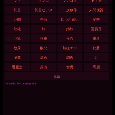
マゾ
マンコ
マンコ汁
下半身
乳首
乳首ピアス
二次創作
人間便器
公開
告白
四つん這い
変態
奴隷
妹
姉妹
委員長
巨乳
拘束
挨拶
排泄
放尿
敗北
無様エロ
牝豚
脱糞
虐め
調教
足
退魔士
露出
食糞
馬鹿
鬼畜
Tweets by oneginka