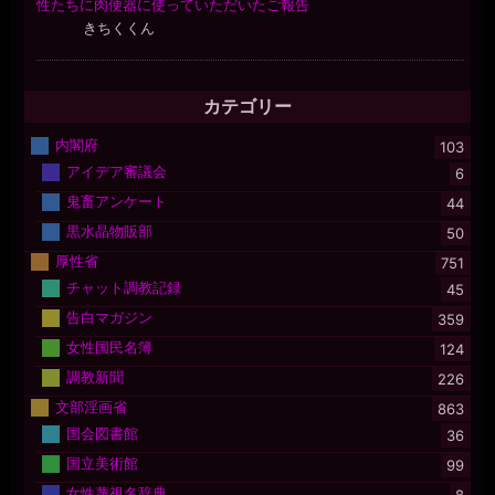
カテゴリー
内閣府
103
アイデア審議会
6
鬼畜アンケート
44
黒水晶物販部
50
厚性省
751
チャット調教記録
45
告白マガジン
359
女性国民名簿
124
調教新聞
226
文部淫画省
863
国会図書館
36
国立美術館
99
女性蔑視名辞典