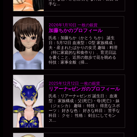
手な...
2026年1月10日
一枚の銀貨
加藤ちかのプロフィール
氏名：加藤ちか（かとう ちか） 誕生
日：5月12日 血液型：O型 家族構成：
夫・産まれたばかりの女児 趣味：料理
（特に家庭的な和食作り）、育児日誌
を書くこと、近所の散歩で花を眺める
特技：家事全般（掃...
2025年12月12日
一枚の銀貨
リアーナ=ゼンガのプロフィール
氏名：リアーナ=ゼンガ 誕生日： 血液
型： 家族構成：父(死亡)・母(死亡)・妹
（ジェシカ） 趣味： 特技： 得意なスポ
ーツ： 好きな色： 好きな科目： 苦手な
科目： クセ： 性格： 剣士にしてモン
ス...