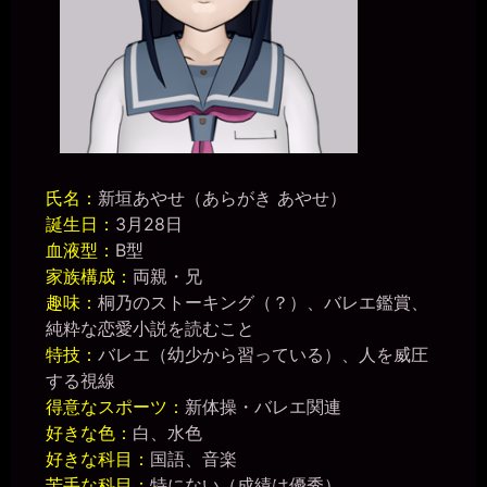
氏名：
新垣あやせ（あらがき あやせ）
誕生日：
3月28日
血液型：
B型
家族構成：
両親・兄
趣味：
桐乃のストーキング（？）、バレエ鑑賞、
純粋な恋愛小説を読むこと
特技：
バレエ（幼少から習っている）、人を威圧
する視線
得意なスポーツ：
新体操・バレエ関連
好きな色：
白、水色
好きな科目：
国語、音楽
苦手な科目：
特にない（成績は優秀）