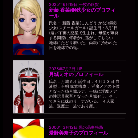
2025年6月19日
一枚の銀貨
新藤 香菜/鋼鉄少女のプロフィ
ール
氏名： 新藤 香菜(しんどう かな)/鋼鉄
少女(スチールガール) 誕生日：8月1日
(遠い宇宙の惑星で生まれ、母星が爆発
する間際に何者かに逃がしてもらい、
地球にたどり着いた。両親に拾われた
日を地球での誕...
2025年7月2日
LIB
月城ミオのプロフィール
氏名：月城ミオ 誕生日：４月１３日 血
液型：不明 家族構成： 淫魔メアの下僕
となった姉月城ルナ、一緒に淫魔メア
の性玩具家畜となった月城セラ、そし
てさらに妹のリーナがいる。 ４人家
族、退魔士一族であり産...
2006年3月12日
黒水晶事務局
愛野美奈子のプロフィール