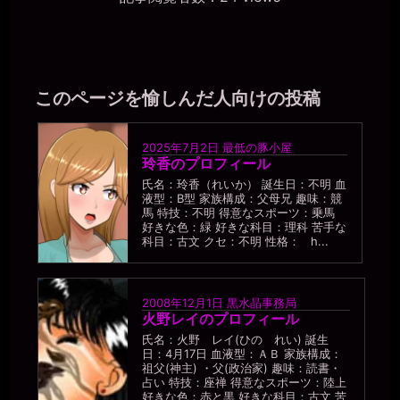
このページを愉しんだ人向けの投稿
2025年7月2日
最低の豚小屋
玲香のプロフィール
氏名：玲香（れいか） 誕生日：不明 血
液型：B型 家族構成：父母兄 趣味：競
馬 特技：不明 得意なスポーツ：乗馬
好きな色：緑 好きな科目：理科 苦手な
科目：古文 クセ：不明 性格： h...
2008年12月1日
黒水晶事務局
火野レイのプロフィール
氏名：火野 レイ(ひの れい) 誕生
日：4月17日 血液型：ＡＢ 家族構成：
祖父(神主) ・父(政治家) 趣味：読書・
占い 特技：座禅 得意なスポーツ：陸上
好きな色：赤と黒 好きな科目：古文 苦