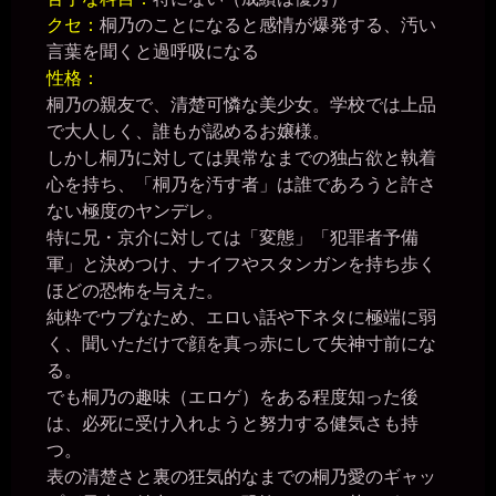
クセ：
桐乃のことになると感情が爆発する、汚い
言葉を聞くと過呼吸になる
性格：
桐乃の親友で、清楚可憐な美少女。学校では上品
で大人しく、誰もが認めるお嬢様。
しかし桐乃に対しては異常なまでの独占欲と執着
心を持ち、「桐乃を汚す者」は誰であろうと許さ
ない極度のヤンデレ。
特に兄・京介に対しては「変態」「犯罪者予備
軍」と決めつけ、ナイフやスタンガンを持ち歩く
ほどの恐怖を与えた。
純粋でウブなため、エロい話や下ネタに極端に弱
く、聞いただけで顔を真っ赤にして失神寸前にな
る。
でも桐乃の趣味（エロゲ）をある程度知った後
は、必死に受け入れようと努力する健気さも持
つ。
表の清楚さと裏の狂気的なまでの桐乃愛のギャッ