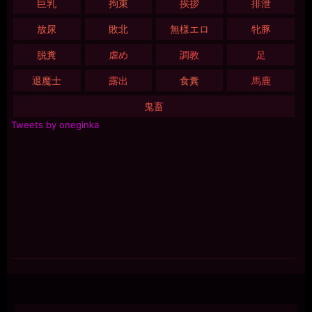
巨乳
拘束
挨拶
排泄
放尿
敗北
無様エロ
牝豚
脱糞
虐め
調教
足
退魔士
露出
食糞
馬鹿
鬼畜
Tweets by oneginka