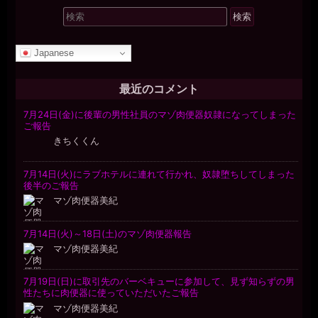
検
索
対
Japanese
象:
最近のコメント