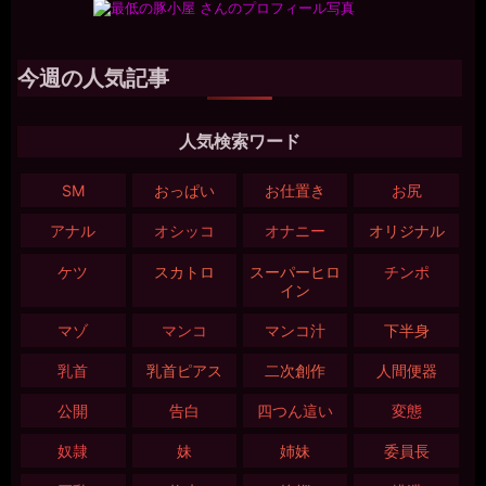
今週の人気記事
人気検索ワード
SM
おっぱい
お仕置き
お尻
アナル
オシッコ
オナニー
オリジナル
ケツ
スカトロ
スーパーヒロ
チンポ
イン
マゾ
マンコ
マンコ汁
下半身
乳首
乳首ピアス
二次創作
人間便器
公開
告白
四つん這い
変態
奴隷
妹
姉妹
委員長