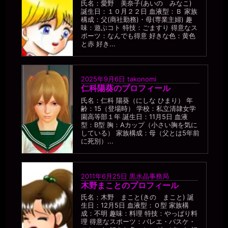
氏名：愛野 美奈子(あいの みなこ)
誕生日：１０月２２日 血液型：Ｂ 家族
構成：父(商社勤務)・母(専業主婦) 趣
味：遊ぶコト 特技：ごますり 得意なス
ポーツ：なんでも得意 好きな色：黄色
と赤 好き...
2025年9月6日
takonomi
仁科陽葵のプロフィール
氏名：仁科 陽葵（にしな ひまり） 年
齢：15（登場時） 学校：私立清隷女学
園高等部１年 誕生日：11月5日 血液
型：B型 胸：Aカップ（小さい胸を気に
している） 家族構成：母（父とは5年前
に死別）...
2011年6月25日
黒水晶事務局
木野まことのプロフィール
氏名：木野 まこと(きの まこと) 誕
生日：12月5日 血液型：Ｏ型 家族構
成：不明 趣味：料理 特技：やっぱり料
理 得意なスポーツ：バレエ・バスケ・