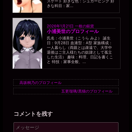
スケート 好きな色：シュガーピンク 好
きな科目：家...
2026年1月21日
一枚の銀貨
小浦美世のプロフィール
氏名：小浦美世（こうら みよ） 誕生
日：9月28日 血液型：A型 家族構成：
一人暮らし（両親とは疎遠で、大学中
退後はご主人様たちの奴隷として孤立
した生活） 趣味：料理、日記を書くこ
と 特技：家事全般、...
高坂桐乃のプロフィール
五更瑠璃/黒猫のプロフィール
コメントを残す