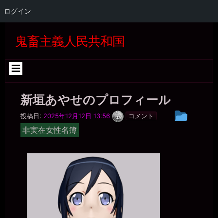
ログイン
コ
ン
鬼畜主義人民共和国
テ
ン
ツ
へ
ス
キ
新垣あやせのプロフィール
ッ
プ
一
投
投稿日:
2025年12月12日 13:56
コメント
枚
稿
の
非実在女性名簿
銀
グ
貨
ル
ー
プ