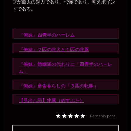
プが最大の魅力であり、恐怖であり、萌えポイン
トである。
『俺妹』四畳半のハーレム
『俺妹』２匹の牝犬と１匹の牝豚
『俺妹』婚姻届の代わりに「四畳半のハーレ
ム」
『俺妹』畜舎暮らしの「３匹の牝豚」
【見出し語】牝豚（めすぶた）
Rate this post