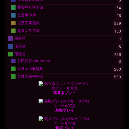
8
非実在女性名簿
54
鬼畜事件簿
16
鬼畜図画選集
529
鬼畜文学選集
153
未分類
1
法務省
8
環境省
756
公民館(Chat room)
3
女性国民収監所
200
男性国民寄宿舎
553
落書きプレイ
羞恥プレイ
糞尿プレイ