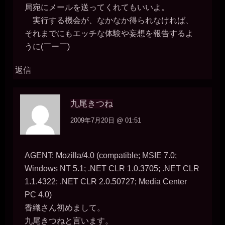
miiki0119
局宛にメールを送ってくれてもいいよ。
2026年7月18日 - 21:22
実行する機会が、なかなか得られなければ、
うう。。
それまでにもエッチな体験や妄想を報告するよ
一枚の銀貨
2026年7月18日 - 21:26
うに(￣ー￣)
しかし、便器のくせに文才もあるのが不思議だ。ちゃんとエロい読
み物になってる。せっかくの才能が、モッタイナイ。
返信
miiki0119
2026年7月18日 - 21:26
うう。。褒めていただいているんでしょうか。。？
九尾きつね
一枚の銀貨
2026年7月18日 - 21:29
2009年7月20日 @ 01:51
褒めてるよ、読みやすくエロい。そして、こんなアホな女見たこと
ない、と呆れてる┐(´∀｀)┌
miiki0119
AGENT: Mozilla/4.0 (compatible; MSIE 7.0;
2026年7月18日 - 21:30
うう。。褒められてるけど。。情けないです。。
Windows NT 5.1; .NET CLR 1.0.3705; .NET CLR
一枚の銀貨
1.1.4322; .NET CLR 2.0.50727; Media Center
2026年7月18日 - 21:31
PC 4.0)
ほら、本物の便器にはできないコトだし((´∀｀))ｹﾗｹﾗ
香織さん初めまして。
miiki0119
2026年7月18日 - 21:32
九尾きつねと言います。