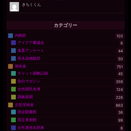
カテゴリー
内閣府
103
アイデア審議会
6
鬼畜アンケート
44
黒水晶物販部
50
厚性省
751
チャット調教記録
45
告白マガジン
359
女性国民名簿
124
調教新聞
226
文部淫画省
863
国会図書館
36
国立美術館
99
女性蔑視名辞典
8