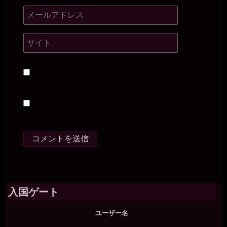
ろよ(⌒▽⌒)
miiki0119
2026年7月18日 - 21:56
うう。。オナニーは禁止されてます。。
一枚の銀貨
2026年7月18日 - 21:56
あっ、そうか（・∀・）ﾆﾔﾆﾔ
miiki0119
2026年7月18日 - 21:57
うう。。オナニーできないし。。無意識にマンコを擦りつけたりし
ないように。。椅子には座らないで。。脚開いてしゃがんでPC打っ
てます。。
一枚の銀貨
2026年7月18日 - 21:58
( ﾟ∀ﾟ)ｱﾊﾊ八八ﾉヽﾉヽﾉヽﾉ ＼ / ＼/ ＼母
miiki0119
2026年7月18日 - 21:59
うう。。最近は。。男性に使っていただく時に。。オナニーショー
入国ゲート
のお願いして。。許可をいただいてしています。。
一枚の銀貨
ユーザー名
2026年7月18日 - 21:59
ではでは、次の報告を愉しみにしている(´∀｀*)ﾉｼ