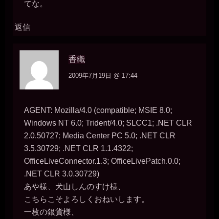
てな。
miiki0119
2026年7月18日 - 21:04
うう。。風俗は。。
返信
一枚の銀貨
2026年7月18日 - 21:06
風俗は、お金をもらえるぞ（笑）
香織
一枚の銀貨
2009年7月19日 @ 17:44
2026年7月18日 - 21:06
まぁ、そのお金も取り上げられるかもしれんが。
miiki0119
2026年7月18日 - 21:07
AGENT: Mozilla/4.0 (compatible; MSIE 8.0;
あうう。。今でも毎日マッチングアプリで男性とホテルに行ってる
Windows NT 6.0; Trident/4.0; SLCC1; .NET CLR
のに。。
2.0.50727; Media Center PC 5.0; .NET CLR
一枚の銀貨
2026年7月18日 - 21:10
3.5.30729; .NET CLR 1.1.4322;
なるほど。つまり、肉便器としてはセックスで商売するより、タダ
OfficeLiveConnector.1.3; OfficeLivePatch.0.0;
マンを使ってもらいたい……と。
.NET CLR 3.0.30729)
一枚の銀貨
あや様、犬山しんのすけ様、
2026年7月18日 - 21:11
自分のマンコに金銭的な価値が付くより、「マンコ0円」の公衆便所
こちらこそよろしくおねいします。
として扱われたいわけだ。
一枚の銀貨様、
miiki0119