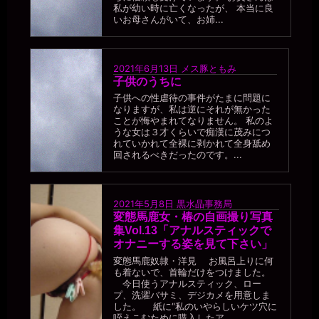
私が幼い時に亡くなったが、 本当に良
miiki0119
いお母さんがいて、お姉...
2026年6月28日 - 20:35
ああ。。はい。。
一枚の銀貨
2021年6月13日
メス豚ともみ
2026年6月28日 - 20:37
子供のうちに
しょうがないヤツめ。そのままオナニーで逝きたかったら、第２公
子供への性虐待の事件がたまに問題に
民館へ連れ込んでやる。
なりますが、私は逆にそれが無かった
ことが悔やまれてなりません。 私のよ
一枚の銀貨
うな女は３才くらいで痴漢に茂みにつ
2026年6月28日 - 20:37
れていかれて全裸に剥かれて全身舐め
https://b-crystal.org/mote/chat/23442.html
回されるべきだったのです。...
miiki0119
2026年6月28日 - 20:38
ああ。。はい。。
2021年5月8日
黒水晶事務局
一枚の銀貨
変態馬鹿女・椿の自画撮り写真
2026年6月28日 - 22:10
集Vol.13「アナルスティックで
投稿できた！
オナニーする姿を見て下さい」
一枚の銀貨
変態馬鹿奴隷・洋見 お風呂上りに何
2026年6月28日 - 22:10
も着ないで、首輪だけをつけました。
ではでは～(´∀｀*)ﾉｼ ﾊﾞｲﾊﾞｲ
今日使うアナルスティック、ロー
プ、洗濯バサミ、デジカメを用意しま
miiki0119
した。 紙に“私のいやらしいケツ穴に
2026年6月28日 - 22:11
咥えこむために購入したア...