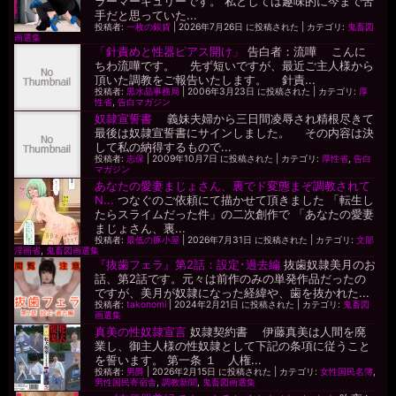
ラーマーキュリーです。 私としては趣味的に今まで苦
手だと思っていた...
投稿者:
一枚の銀貨
|
2026年7月26日 に投稿された
|
カテゴリ:
鬼畜図
画選集
「針責めと性器ピアス開け」
告白者：流嘩 こんに
ちわ流嘩です。 先ず短いですが、最近ご主人様から
頂いた調教をご報告いたします。 針責...
投稿者:
黒水晶事務局
|
2006年3月23日 に投稿された
|
カテゴリ:
厚
性省
,
告白マガジン
奴隷宣誓書
義妹夫婦から三日間凌辱され精根尽きて
最後は奴隷宣誓書にサインしました。 その内容は決
して私の納得するもので...
投稿者:
志保
|
2009年10月7日 に投稿された
|
カテゴリ:
厚性省
,
告白
マガジン
あなたの愛妻まじょさん、裏でド変態まぞ調教されて
N...
つなぐのご依頼にて描かせて頂きました 「転生し
たらスライムだった件」の二次創作で 「あなたの愛妻
まじょさん、裏...
投稿者:
最低の豚小屋
|
2026年7月31日 に投稿された
|
カテゴリ:
文部
淫画省
,
鬼畜図画選集
『抜歯フェラ』第2話：設定･過去編
抜歯奴隷美月のお
話、第2話です。元々は前作のみの単発作品だったの
ですが、美月が奴隷になった経緯や、歯を抜かれた...
投稿者:
takonomi
|
2024年2月21日 に投稿された
|
カテゴリ:
鬼畜図
画選集
真美の性奴隷宣言
奴隷契約書 伊藤真美は人間を廃
業し、御主人様の性奴隷として下記の条項に従うこと
を誓います。 第一条 １ 人権...
投稿者:
男爵
|
2026年2月15日 に投稿された
|
カテゴリ:
女性国民名簿
,
男性国民寄宿舎
,
調教新聞
,
鬼畜図画選集