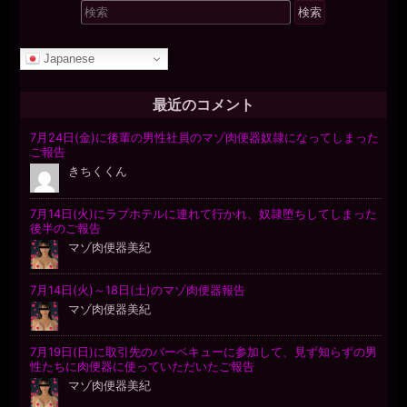
検
索
対
Japanese
象:
最近のコメント