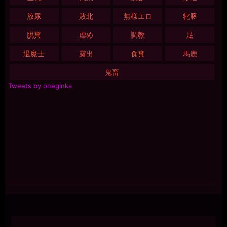
放尿
敗北
無様エロ
牝豚
脱糞
虐め
調教
足
退魔士
露出
食糞
馬鹿
鬼畜
Tweets by oneginka