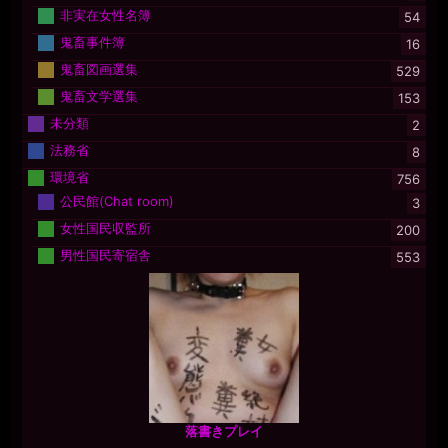
非実在女性名簿
54
鬼畜事件簿
16
鬼畜図画選集
529
鬼畜文学選集
153
未分類
2
法務省
8
環境省
756
公民館(Chat room)
3
女性国民収監所
200
男性国民寄宿舎
553
落書きプレイ