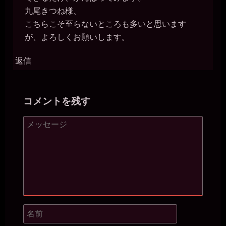
2026年7月18日 - 21:44
九尾きつね様、
あうう。。1週間に新しい利用者10人。。ああ。。1年で500人以上で
こちらこそ至らないところも多いと思います
す。。そんな。。
が、よろしくお願いします。
一枚の銀貨
2026年7月18日 - 21:46
やっぱり、便器のくせに頭が回るんだなぁ。頭脳の無駄遣い（笑）
返信
miiki0119
2026年7月18日 - 21:46
うう。。
コメントを残す
miiki0119
2026年7月18日 - 21:48
ああ。。1年で500人以上なんて。。ほとんど毎日2人以上に使って
いただかないと。。うう。。本当に公衆便女になっちゃう。。
一枚の銀貨
2026年7月18日 - 21:50
マゾ肉便器美紀から公衆便女美紀にジョブチェンジだな。
miiki0119
2026年7月18日 - 21:51
ああ。。そんな。。
一枚の銀貨
2026年7月18日 - 21:55
おっと、そろそろ夕飯だ。俺は落ちるが、オナニーするなら報告し