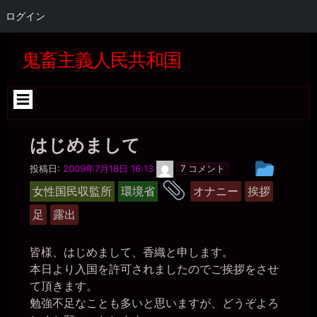
ginka
2026年6月28日 - 20:03
ログイン
こんばんは、マゾ肉便器美紀(´∀｀)
コ
一枚の銀貨
ン
鬼畜主義人民共和国
2026年6月28日 - 20:05
テ
まだ全文読めてないけど、投稿ありがとう。
ン
一枚の銀貨
ツ
2026年6月28日 - 20:05
へ
だいぶ脱線してたみたいだけど（笑）
ス
キ
miiki0119
はじめまして
ッ
2026年6月28日 - 20:05
プ
昨日、きちくくん様からいただいた整体のはしごのご命令を実行し
香
投
投稿日:
2009年7月18日 16:13
7 コメント
たのでご報告させていただきました
織
稿
タ
女性国民収監所
環境省
オナニー
挨拶
miiki0119
グ
2026年6月28日 - 20:06
グ
足
露出
ル
見ず知らずの男性3人に肉便器に使っていただきました
ー
一枚の銀貨
2026年6月28日 - 20:07
皆様、はじめまして、香織と申します。
プ
すっかり、公衆便女だなぁ。
本日より入国を許可されましたのでご挨拶をさせ
miiki0119
て頂きます。
2026年6月28日 - 20:09
勉強不足なことも多いと思いますが、どうぞよろ
うう。。また経験人数が3人も増えちゃって。。しかもゼミの男性た