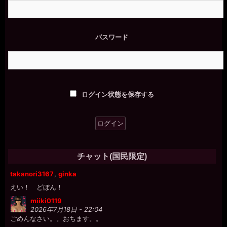
一枚の銀貨
2026年7月18日 - 22:00
それが奴隷として正しい躾だな。
パスワード
miiki0119
2026年7月18日 - 22:00
あうう。。
miiki0119
2026年7月18日 - 22:00
一枚の銀貨様、ありがとうございました。。
ログイン状態を保存する
一枚の銀貨
2026年7月18日 - 22:02
チャポン♪
一枚の銀貨
2026年7月18日 - 22:02
プクプクプク。O◯
チャット(国民限定)
miiki0119
takanori3167
,
ginka
2026年7月18日 - 22:03
えい！ どぼん！
miiki0119
2026年7月18日 - 22:04
ごめんなさい。。おちます。。