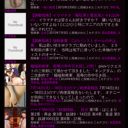
以...
投稿者:
一枚の銀貨
|
2012年2月6日 に投稿された
|
カテゴリ:
厚性省
,
調教新聞
【調教指南】イラマチオ「嘔吐系と窒息系とそれ以外
の...
イラマチオは皆さんお好きですか？ 嫌いな方は
いないですよね！[:にひひ:] 特にマニアの方ですと永
遠にそれだけ...
投稿者:
志保
|
2012年7月5日 に投稿された
|
カテゴリ:
国会図書館
,
文
部淫画省
【調教指南】強制食糞「口のパンストボールの中は、
糞...
私は若い頃ＳＭクラブに勤めていました。 ２５
年程前の事です。 当時は地下に潜っていた本物のサデ
ィストのオーナー...
投稿者:
志保
|
2012年7月7日 に投稿された
|
カテゴリ:
国会図書館
,
文
部淫画省
楊端和将軍、屈辱の市中引き回しの刑！
pixivリクエス
トのご依頼にて描かせて頂きました 「キングダム」の
二次創作で 「楊端和将軍、屈辱の市中引き回...
投稿者:
最低の豚小屋
|
2024年8月9日 に投稿された
|
カテゴリ:
文部
淫画省
,
鬼畜図画選集
7月14日(火)～18日(土)のマゾ肉便器報告
7月14日(火)
～18日(土)のマゾ肉便器報告をいたします。 オナニー
が自由にできなくなってしまったので、「オ...
投稿者:
マゾ肉便器美紀
|
2026年7月20日 に投稿された
|
カテゴリ:
厚
性省
,
告白マガジン
ハードSM小説『奴隷姉妹』 目次
第1章：はじまり
第2章：再会 第3章：奴隷9・14日目 第4章：叛逆 第5
章：奴隷100日目 第6章：計画...
投稿者:
takonomi
|
2024年2月7日 に投稿された
|
カテゴリ:
鬼畜図画
選集
,
鬼畜文学選集