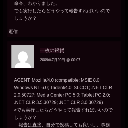
命令、わかりました。
2026年7月18日 - 21:11
うう。。風俗はいやです。。マッチングアプリの男性にはホ別1で使
でも実行したらどうやって報告すればいいので
っていただいているので1人１万円はいただいています。。
しょうか？
miiki0119
2026年7月18日 - 21:12
返信
うう。。マンコ0円なんて。。
一枚の銀貨
2026年7月18日 - 21:15
一枚の銀貨
( ･`ω･´)ﾅﾝ…ﾀﾞﾄ!? 便器のくせに生意気な。
miiki0119
2009年7月20日 @ 00:07
2026年7月18日 - 21:15
あうう。。申し訳ありません。。
一枚の銀貨
AGENT: Mozilla/4.0 (compatible; MSIE 8.0;
2026年7月18日 - 21:18
そのうち、「便器が喋った」と人から驚かれるようになるだろう。
Windows NT 6.0; Trident/4.0; SLCC1; .NET CLR
miiki0119
2.0.50727; Media Center PC 5.0; Tablet PC 2.0;
2026年7月18日 - 21:19
.NET CLR 3.5.30729; .NET CLR 3.0.30729)
うう。。
>でも実行したらどうやって報告すればいいので
一枚の銀貨
2026年7月18日 - 21:21
しょうか？
便器の成長を見守るなんて、初めての体験だよ（笑）
報告は直接、自分で投稿しても良いし、事務