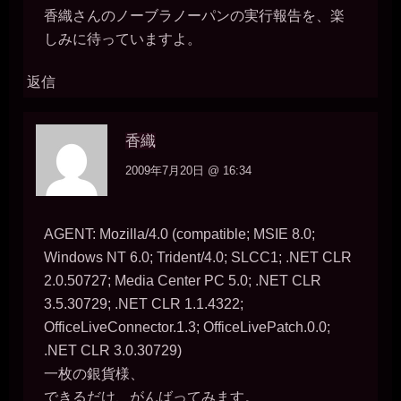
あうう。。便器と比べられて褒められていたなんて。。
香織さんのノーブラノーパンの実行報告を、楽
一枚の銀貨
しみに待っていますよ。
2026年7月18日 - 21:34
本物の公衆便所なんて、使われた人数なんて記録できないくらいだ
ろうし、そのうちマゾ肉便器も男の人数を数える必要など無くなる
返信
だろう。
miiki0119
2026年7月18日 - 21:36
香織
うう。。今週のはじめまでは22人だったのに。。今日で27人になっ
ちゃっています。。
2009年7月20日 @ 16:34
一枚の銀貨
2026年7月18日 - 21:38
五月みどりの歌に『一週間に十日来い』という曲があったけど、
AGENT: Mozilla/4.0 (compatible; MSIE 8.0;
「一週間に10人とやる」のを目指してはどうか。
Windows NT 6.0; Trident/4.0; SLCC1; .NET CLR
miiki0119
2.0.50727; Media Center PC 5.0; .NET CLR
2026年7月18日 - 21:41
あうう。。１週間に10人。。それは。。ゼミの男性たちを含めてで
3.5.30729; .NET CLR 1.1.4322;
すか。。？ 使っていただいたことがない男性だけですか。。？
OfficeLiveConnector.1.3; OfficeLivePatch.0.0;
一枚の銀貨
.NET CLR 3.0.30729)
2026年7月18日 - 21:42
そりゃ、新しい利用者を獲得しなきゃ(￣▽￣)
一枚の銀貨様、
miiki0119
できるだけ、がんばってみます。