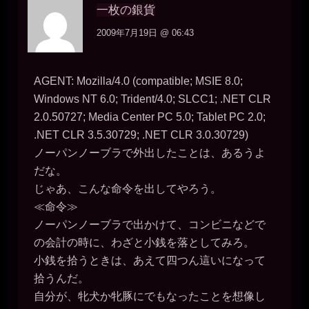
2026年7月18日 - 20:59
一枚の銀貨
こんばんは
2009年7月19日 @ 06:43
一枚の銀貨
2026年7月18日 - 20:59
会社バレしたり、奴隷堕ちしたり忙しそうだな（笑）
miiki0119
AGENT: Mozilla/4.0 (compatible; MSIE 8.0;
2026年7月18日 - 20:59
Windows NT 6.0; Trident/4.0; SLCC1; .NET CLR
うう。。これからどうなっちゃうのか。。
2.0.50727; Media Center PC 5.0; Tablet PC 2.0;
一枚の銀貨
2026年7月18日 - 21:01
.NET CLR 3.5.30729; .NET CLR 3.0.30729)
そりゃあもう、堕ちるところまで堕ちないと。マトモな人間に戻れ
ノーパンノーブラで外出したことは、あるうよ
ないくらいにね。
だな。
miiki0119
じゃあ、こんな命令を出してやろう。
2026年7月18日 - 21:01
うう。。
≪命令≫
miiki0119
ノーパンノーブラで出かけて、コンビニなどで
2026年7月18日 - 21:03
の会計の時に、わざと小銭を落としてみろ。
堕ちるところまで堕ちるって。。
小銭を拾うときは、あえて四つん這いになって
一枚の銀貨
2026年7月18日 - 21:04
拾うんだ。
風俗堕ちもあるかもね。社内規定で副業できるのか知らんけど(￣▽
自分が、牝犬か牝豚にでもなったことを想像し
￣)