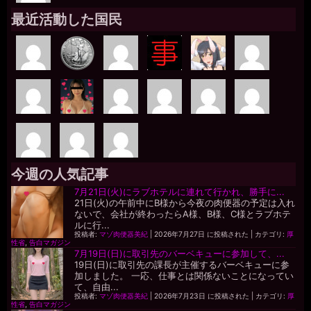
最近活動した国民
今週の人気記事
7月21日(火)にラブホテルに連れて行かれ、勝手に...
21日(火)の午前中にB様から今夜の肉便器の予定は入れ
ないで、会社が終わったらA様、B様、C様とラブホテ
ルに行...
投稿者:
マゾ肉便器美紀
|
2026年7月27日 に投稿された
|
カテゴリ:
厚
性省
,
告白マガジン
7月19日(日)に取引先のバーベキューに参加して、...
19日(日)に取引先の課長が主催するバーベキューに参
加しました。 一応、仕事とは関係ないことになってい
て、自由...
投稿者:
マゾ肉便器美紀
|
2026年7月23日 に投稿された
|
カテゴリ:
厚
性省
,
告白マガジン