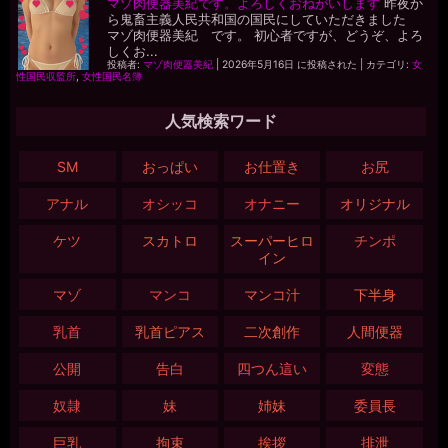
マゾ肉便器美紀です。よろしくおねがいします
昨夜か
ら鬼畜主義人民共和国の国民にしていただきました
マゾ肉便器美紀 です。 初心者ですが、どうぞ、よろ
しくお...
投稿者:
マゾ肉便器美紀
|
2026年5月16日 に投稿された
|
カテゴリ:
女
性国民収監所
,
女性国民名簿
人気検索ワード
SM
おっぱい
お仕置き
お尻
アナル
オシッコ
オナニー
オリジナル
ケツ
スカトロ
スーパーヒロ
チンポ
イン
マゾ
マンコ
マンコ汁
下半身
乳首
乳首ピアス
二次創作
人間便器
公開
告白
四つん這い
変態
奴隷
妹
姉妹
委員長
巨乳
拘束
挨拶
排泄