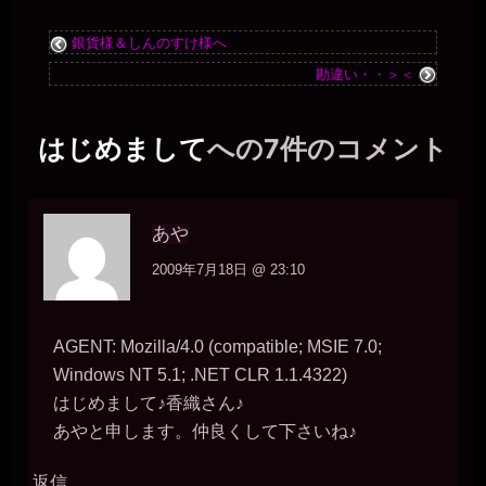
maskside
2026年7月14日 - 19:42
銀貨様＆しんのすけ様へ
新たに登録しました。 韓国人です. よろしくお願いします
勘違い・・＞＜
いちのい一枚の銀貨
2026年7月14日 - 19:48
こんばんは～(´∀｀)
はじめまして
への7件のコメント
いちのい一枚の銀貨
2026年7月14日 - 19:48
21時頃まで作業しています。
いちのい一枚の銀貨
あや
2026年7月14日 - 19:48
blue_skyさん、ようこそ～♪
2009年7月18日 @ 23:10
いちのい一枚の銀貨
2026年7月14日 - 21:15
投稿完了！
AGENT: Mozilla/4.0 (compatible; MSIE 7.0;
きちくくん
Windows NT 5.1; .NET CLR 1.1.4322)
2026年7月16日 - 00:18
こんばんは
はじめまして♪香織さん♪
一枚の銀貨
あやと申します。仲良くして下さいね♪
2026年7月16日 - 11:55
こんにちは～(´∀｀)
返信