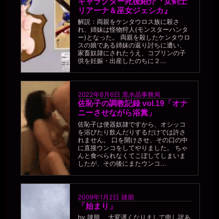
キャラクター死後紹介『女剣士
2026年6月28日 - 20:21
リアーナ＆巫女ジェシカ』
うう。。でも女子トイレに男性が入るのは何かあった時問題になっ
解説：両親をケンタウロス族に殺さ
ちゃいます。。
れ、姉妹は怪物狩人(モンスターハンタ
ー)となった。 両親を殺したケンタウロ
一枚の銀貨
スの娘である姉妹の返り討ちに遭い、
2026年6月28日 - 20:21
家畜奴隷にされたうえ、コブリンの子
みんなに馬鹿にしてもらえるよう、「便器様、肉便器の私が使うこ
供を妊娠・出産したのちに２...
とをお許し下さい。」とか言いながら。
一枚の銀貨
2026年6月28日 - 20:22
2022年8月6日
黒水晶事務局
ああ、そうか。じゃあ、女子トイレに入る前に皆に「肉便器のくせ
佐恥子の調教記録 vol.19「オナ
に、人間様のトイレを使わせていただき、ありがとうございます」
ニーさせながら浴糞」
とお礼を言うんだぞ。
佐恥子は便器奴隷ですから、オシッコ
miiki0119
を浴びたり飲んだりするだけでは許さ
2026年6月28日 - 20:23
れません。 口を開けさせ、その口の中
ああ。。かしこまりましたぁ。。
に直接ウンコをしてやりました。 ちゃ
んと食べられなくてこぼしてしまいま
一枚の銀貨
したが、その後にまたウンコ...
2026年6月28日 - 20:25
今までは、トイレを使わせてもらう時に何も言ってなかったのか？
miiki0119
2009年1月2日
隷朋
2026年6月28日 - 20:25
「始まり」
うう。。はい。。申し訳ありません。。
by 隷朋 大変遅くなりまして申し訳あ
一枚の銀貨