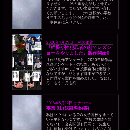
りません。 私の事をお話しさせてい
2026年6月28日 - 20:27
ただきます。つたない文章ですが宜し
そりゃ、イカンなぁ。自分を人間だと勘違いしてる証拠だぞ。
くお願いします。 それは私が小学校
４年生のちょうど今頃の時季でした。
miiki0119
冬休みに入りクリ...
2026年6月28日 - 20:27
うう。。申し訳ありませんでした。。
一枚の銀貨
2026年6月28日 - 20:30
2020年1月29日
一枚の銀貨
今もまたマンコを濡らしてるのか？ 自室だからと裸になってんの
『婦警が性犯罪者の前でレズシ
か？
ョーをやりました』製作開始!!
【作品制作アンケート】2020年度作品
miiki0119
企画アンケートへの投票、ありがとう
2026年6月28日 - 20:31
ございますm(_ _)m 投票自体は継続中
うう。。
な訳ですが、ひとまず脚本ができてい
一枚の銀貨
る作品から製作を始めました。 なにし
2026年6月28日 - 20:32
ろ、もう１月も終...
おや？ 図星か？
miiki0119
2026年6月28日 - 20:34
2018年5月12日
オナホール
うう。。マンコは溢れちゃってます。。椅子にディルドを貼って全
妄想 01 (奴隷誓約書)
裸でマンコに入れてますぅ。。
私はソウルにいる○○女子高校を通って
いる平凡な少女です。 学校の成績も悪
一枚の銀貨
くないし、交友関係も円満で、先生た
2026年6月28日 - 20:35
ちに信頼も受けています。 お父さんは
それは、ログインする前から入れてたということか？