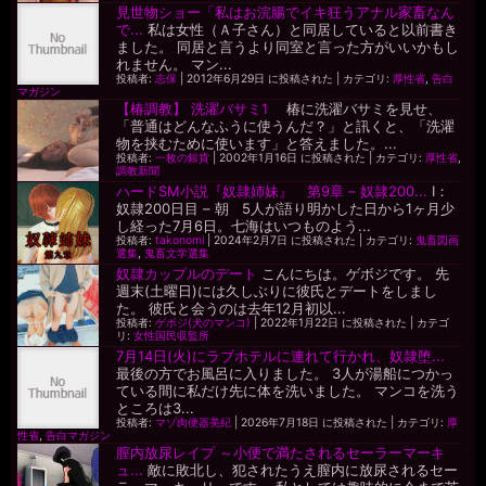
見世物ショー「私はお浣腸でイキ狂うアナル家畜なん
で...
私は女性（Ａ子さん）と同居していると以前書き
ました。 同居と言うより同室と言った方がいいかもし
れません。 マン...
投稿者:
志保
|
2012年6月29日 に投稿された
|
カテゴリ:
厚性省
,
告白
マガジン
【椿調教】 洗濯バサミ1
椿に洗濯バサミを見せ、
「普通はどんなふうに使うんだ？」と訊くと、「洗濯
物を挟むために使います」と答えました。...
投稿者:
一枚の銀貨
|
2002年1月16日 に投稿された
|
カテゴリ:
厚性省
,
調教新聞
ハードSM小説『奴隷姉妹』 第9章 – 奴隷200...
I：
奴隷200日目 – 朝 5人が語り明かした日から1ヶ月少
し経った7月6日。七海はいつものよう...
投稿者:
takonomi
|
2024年2月7日 に投稿された
|
カテゴリ:
鬼畜図画
選集
,
鬼畜文学選集
奴隷カップルのデート
こんにちは。ゲボジです。 先
週末(土曜日)には久しぶりに彼氏とデートをしまし
た。 彼氏と会うのは去年12月初以...
投稿者:
ゲボジ(犬のマンコ)
|
2022年1月22日 に投稿された
|
カテゴ
リ:
女性国民収監所
7月14日(火)にラブホテルに連れて行かれ、奴隷堕...
最後の方でお風呂に入りました。 3人が湯船につかっ
ている間に私だけ先に体を洗いました。 マンコを洗う
ところは3...
投稿者:
マゾ肉便器美紀
|
2026年7月18日 に投稿された
|
カテゴリ:
厚
性省
,
告白マガジン
膣内放尿レイプ ～小便で満たされるセーラーマーキ
ュ...
敵に敗北し、犯されたうえ膣内に放尿されるセー