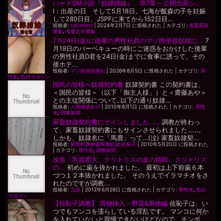
ハードSM小説『奴隷姉妹』 第7章 – 公開出産シ...
I：出産の日 そして5月18日。七海が飯森の子を妊娠
して280日目、JSPFに来てから152日目...
投稿者:
takonomi
|
2024年2月7日 に投稿された
|
カテゴリ:
鬼畜図画
選集
,
鬼畜文学選集
7月24日(金)に後輩の男性社員のマゾ肉便器奴隷に...
7
月19日のバーベキューの時にご迷惑をおかけした後輩
の男性社員D君を24日(金)までに食事に誘って、その
後ホテ...
投稿者:
マゾ肉便器美紀
|
2026年8月5日 に投稿された
|
カテゴリ:
厚
性省
,
告白マガジン
国民の皆様へ奴隷契約書
奴隷契約書 この契約書は、
＜国民の皆様＞（以下「御主人様」）と＜齋藤あや＞
との主従関係について､以下の通り奴隷...
投稿者:
人間便器あや
|
2010年8月1日 に投稿された
|
カテゴリ:
厚性
省
,
調教新聞
家畜奴隷契約書にサインしました……
調教が終わっ
て、家畜奴隷契約書にもサインさせられました……。
しかも、奴隷名に「馬鹿」って…(泣) 家畜奴隷契...
投稿者:
変態牝豚便器馬鹿奴隷 佐恥子
|
2010年5月20日 に投稿された
|
カテゴリ:
厚性省
,
調教新聞
改造「乳首肥大、クリトリスの皮の切除、クリトリス
の...
初めに歯を抜かれました。 最初は上下前歯６本
づつ１２本抜かれました。 そのうえでイラマチオをさ
れたのですが調教...
投稿者:
志保
|
2012年6月28日 に投稿された
|
カテゴリ:
厚性省
,
告白
マガジン
【佐恥子調教】 異物挿入～野菜&果物編
佐恥子は、い
つでもマンコを濡らしている淫乱です。 マンコに何か
を入れていないと我慢できないほどなので、チンポ