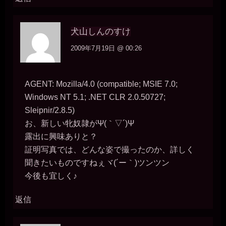
一枚の銀貨
2026年7月16日 - 11:55
14時頃まで作業しています。
犬山しんのすけ
一枚の銀貨
2026年7月16日 - 14:04
2009年7月19日 @ 00:26
ではでは～(´∀｀*)ﾉｼ
きちくくん
2026年7月17日 - 05:44
女は所詮ただの便器穴。
AGENT: Mozilla/4.0 (compatible; MSIE 7.0;
きちくくん
Windows NT 5.1; .NET CLR 2.0.50727;
2026年7月17日 - 18:11
Sleipnir/2.8.5)
こんばんは
お、新しい牝奴隷がΨ(｀▽´)Ψ
きちくくん
2026年7月18日 - 02:06
露出に興味ありと？
きちくないと！！
証明写真では、どんな姿で撮ったのか、詳しく
miiki0119
聞きたいものですねぇヾ(´ー｀)ツンツン
2026年7月18日 - 20:54
今後も宜しく♪
一枚の銀貨様、こんばんは
一枚の銀貨
2026年7月18日 - 20:58
返信
こんばんは、マゾ肉便器美紀(´∀｀)
miiki0119