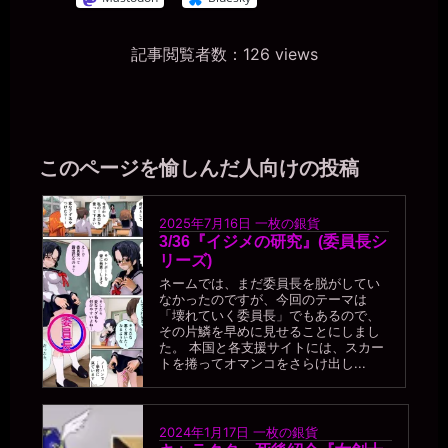
一枚の銀貨
2026年6月28日 - 20:14
家に人が居ないときなら、本物の便器に土下座して使ってることを
記事閲覧者数：126 views
謝っておけ。
miiki0119
2026年6月28日 - 20:15
うう。。今度家に私一人の時にトイレの便器に土下座して謝罪しま
す。。
このページを愉しんだ人向けの投稿
一枚の銀貨
2026年6月28日 - 20:17
そういや、ゼミの人たちに呼び出されたときなんかのトイレはどう
2025年7月16日
一枚の銀貨
してるんだ？ 一応は、部屋のを使わせてもらってるのか？
3/36『イジメの研究』(委員長シ
miiki0119
リーズ)
2026年6月28日 - 20:19
ネームでは、まだ委員長を脱がしてい
男子トイレや外で使っていただいている時はオシッコは垂れ流しで
なかったのですが、今回のテーマは
す。。建物の中の時とかはご迷惑をおかけしないようにトイレを使
「壊れていく委員長」でもあるので、
その片鱗を早めに見せることにしまし
わせていただいています。。大はトイレです。。
た。 本国と各支援サイトには、スカー
一枚の銀貨
トを捲ってオマンコをさらけ出し...
2026年6月28日 - 20:20
それなら、トイレを使わせてもらえる時には、皆にも便器に土下座
する姿くらいは見せてやれ。
2024年1月17日
一枚の銀貨
miiki0119