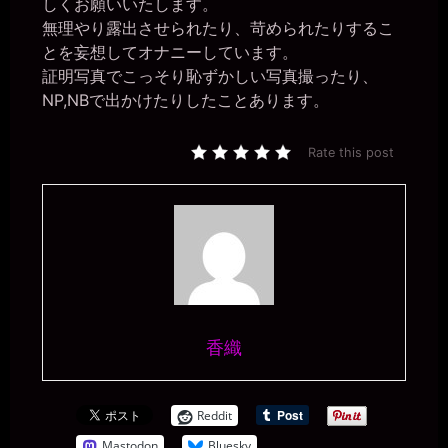
しくお願いいたします。
ちとの接触もなく流れで。。ほんとに公衆便女になっちゃう。。
無理やり露出させられたり、苛められたりするこ
一枚の銀貨
2026年6月28日 - 20:09
とを妄想してオナニーしています。
そして、この報告を書きながらマンコを濡らして、投稿した後にも
証明写真でこっそり恥ずかしい写真撮ったり、
オナニーしたと(￣▽￣)
NP,NBで出かけたりしたことあります。
miiki0119
2026年6月28日 - 20:09
うう。。
Rate this post
一枚の銀貨
2026年6月28日 - 20:11
スカトロなんかの汚いコトは嫌いと言っておきながら、美紀は普通
の女性に較べりゃ汚物も同然。
miiki0119
2026年6月28日 - 20:11
うう。。恥ずかしいです。。
一枚の銀貨
2026年6月28日 - 20:13
香織
マゾ肉便器が本物の便器を使う時には、便器に頭を下げて謝ってお
かないとな。
miiki0119
Reddit
2026年6月28日 - 20:14
ああ。。かしこまりましたぁ。。
Mastodon
Bluesky