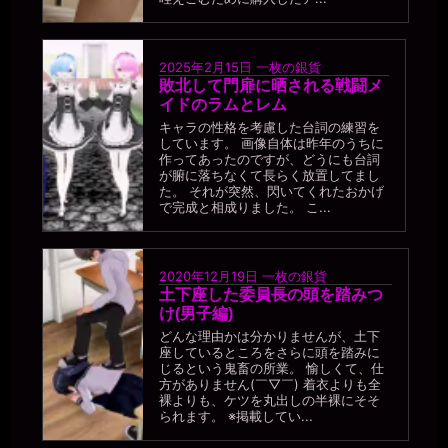
一枚の銀貨様、おやすみなさい。。
miiki0119
2026年7月1日 - 18:35
2025年2月15日
一枚の銀貨
Dr-D様、こんばんは
敗北して門扉に晒される戦闘メ
miiki0119
イドのラムとレム
2026年7月1日 - 23:23
キャラの性格を考慮した台詞の練習を
BZM研究所様、こんばんは
しています。 画像自体は昨年のうちに
一枚の銀貨
作ってあったのですが、どうにも台詞
2026年7月7日 - 12:15
が腑に落ちなくて長らく放置してまし
こんにちは～(・∀・)
た。 それが突然、閃いてくれたおかげ
で完成と相成りました。 こ...
一枚の銀貨
2026年7月7日 - 12:15
いろいろと大変な一週間でした……。
2020年12月19日
一枚の銀貨
一枚の銀貨
土下座した委員長の頭を踏みつ
2026年7月7日 - 12:16
け(男子編)
14時頃まで作業しています。
どんな理由かは分かりませんが、土下
一枚の銀貨
座しているところをさらに頭を踏みに
2026年7月12日 - 19:28
じるという鬼畜の所業。 愉しくて、仕
夕飯前に、少し作業しています。
方がありません(￣▽￣) 着衣よりも全
裸よりも、ケツを丸出しの半裸にそそ
一枚の銀貨
られます。 ※掲載してい...
2026年7月12日 - 20:58
ではでは～(´∀｀*)ﾉｼ