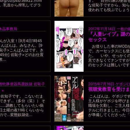
l.org/co/pss/36922.html
す。 自分の家の便器
、乳首から搾乳してグラ
な佐恥子ですから、知ら
使われても悦ぶでしょう。 
水晶事務局
2017年11月14日
一枚の
『人妻レイプ』謎の
セックス
が入室！[9月4日1時45
こんばんは。みなさん。[9
お借りした車のMOD
 佐恥子>こんばんはです。き
で、カーセックスにも使
時45分] 佐恥子>どのお仕置
た。 いや、せっかく
..
意できなくてナンですが(^
のセックスは難しいですね
態牝豚便器馬鹿奴隷 佐恥子
2015年7月16日
ゲボジ(
。。
視聴覚教育を受けま
 佐知子です。 こないだま
こんばんは。ゲボジです
できず…（多分（笑）） そ
主人様がゲボジを呼びま
……調教してもらいたい病
職場を欠勤し、ご主人様
日土曜の夜11時くらいから
テルに行きました。今日
で…変態奴隷佐...
が準備してくださった「視