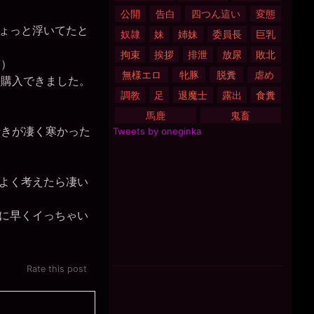
公開
告白
四つん這い
変態
ょっと浮いてたと
奴隷
妹
姉妹
委員長
巨乳
拘束
挨拶
排泄
放尿
敗北
笑）
無様エロ
牝豚
脱糞
虐め
購入できました。
調教
足
退魔士
露出
食糞
馬鹿
鬼畜
きが凄く寒かった
Tweets by oneginka
よく考えたら凄い
に早くイっちゃい
Rate this post