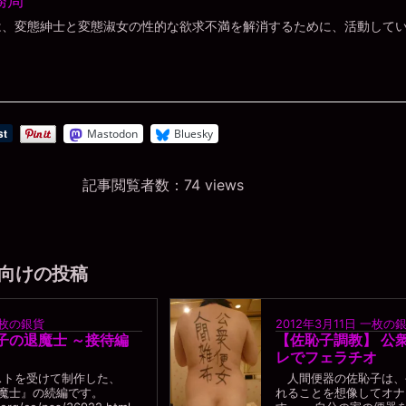
務局
は、変態紳士と変態淑女の性的な欲求不満を解消するために、活動して
Mastodon
Bluesky
記事閲覧者数：74 views
向けの投稿
枚の銀貨
2012年3月11日
一枚の
 双子の退魔士 ～接待編
【佐恥子調教】 公
レでフェラチオ
エストを受けて制作した、
人間便器の佐恥子は、
退魔士』の続編です。
れることを想像してオナ