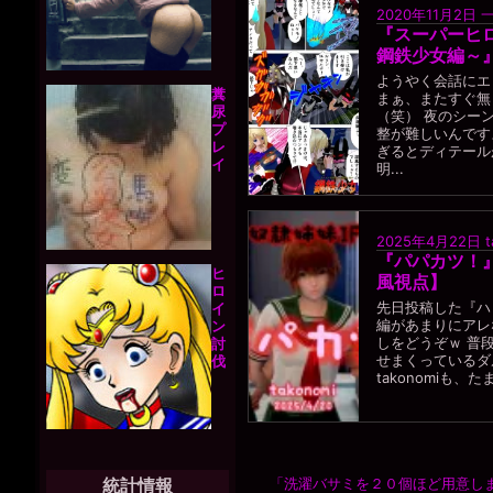
2020年11月2日
『スーパーヒ
鋼鉄少女編～』6
ようやく会話にエ
糞
まぁ、またすぐ無
尿
（笑） 夜のシー
プ
整が難しいんです
レ
ぎるとディテール
イ
明...
2025年4月22日
『パパカツ！』
ヒ
風視点】
ロ
先日投稿した『ハ
イ
編があまりにアレ
ン
しをどうぞｗ 普
討
せまくっているダ
伐
takonomiも、
「洗濯バサミを２０個ほど用意し
統計情報