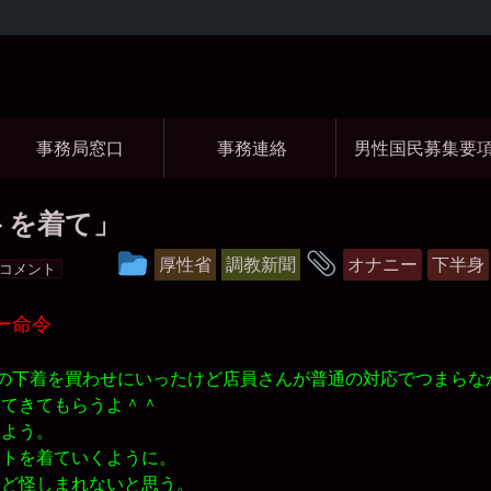
コ
ン
テ
ン
ツ
事務局窓口
事務連絡
男性国民募集要
へ
ス
キ
ッ
トを着て」
プ
黒
投
タ
厚性省
調教新聞
オナニー
下半身
コメント
水
稿
グ
晶
事
グ
ー命令
務
局
ル
の下着を買わせにいったけど店員さんが普通の対応でつまらな
ー
ってきてもらうよ＾＾
プ
よう。
トを着ていくように。
ど怪しまれないと思う。