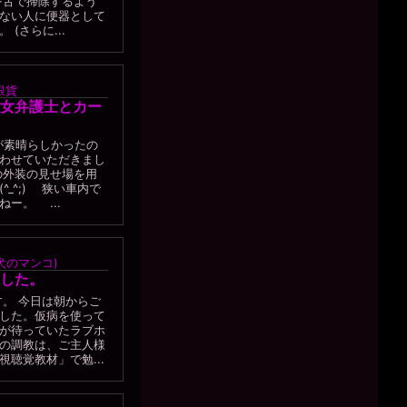
を舌で掃除するよう
ない人に便器として
(さらに...
銀貨
女弁護士とカー
が素晴らしかったの
わせていただきまし
の外装の見せ場を用
_^;) 狭い車内で
ー。 ...
犬のマンコ)
した。
。 今日は朝からご
した。仮病を使って
が待っていたラブホ
の調教は、ご主人様
聴覚教材」で勉...