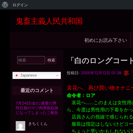
WordPress
ログイン
に
鬼畜主義人民共和国
つ
い
メ
初めにお読み下さい
て
イ
ン
検
「白のロングコー
ナ
索
ビ
対
投稿日:
2005年12月12日 01:38
Japanese
象:
ゲ
哀花へ、再び買い物オナニ
ー
最近のコメント
命令者：ロア
シ
哀花へ……このまえは女性用
ョ
ら、今度は男性用の下着をか
ン
店員さんの視線で感じられる
服装は指定はしないけどコー
ちょっと早いかもしれないけ