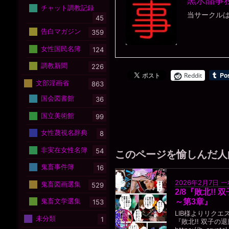
黒水晶事
チャット調教記録
当サークル
45
告白マガジン
359
女性国民名簿
124
調教新聞
226
Reddit
文部淫画省
863
国会図書館
36
国立美術館
99
女性蔑視名辞典
8
非実在女性名簿
54
このページを愉しんだ人
鬼畜事件簿
16
2026年2月7日
一
鬼畜図画選集
529
2/8『敗北!!
鬼畜文学選集
～第3章』
153
LIB様よりリク
未分類
1
『敗北!! 双子の