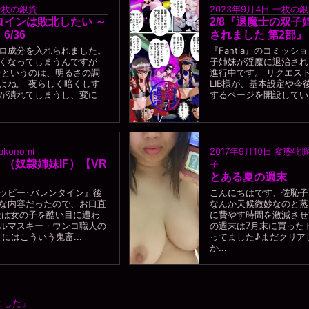
一枚の銀貨
2023年9月4日
一枚の銀
ロインは敗北したい ～
2/8『退魔士の双
/36
されました 第2部』
ロ成分を入れられました。
『Fantia』のコミッ
くなってしまうんですが
子姉妹が淫魔に退治され
ンというのは、明るさの調
進行中です。 リクエス
よね。 夜らしく暗くしす
LIB様が、基本設定や今
が潰れてしまうし、変に
するページを開設していま
takonomi
2017年9月10日
変態牝豚
（奴隷姉妹IF）【VR
子
とある夏の週末
ッピー･バレンタイン』後
こんにちはです、佐恥子
な内容だったので、お口直
なんか天候微妙なのと蒸
段は女の子を酷い目に遭わ
に費やす時間を激減させ
ルマスキー・ウンコ職人の
の週末は7月末に買った
たまにはこういう鬼畜...
ってました♪まだクリア
か...
ました」