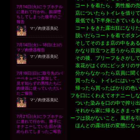
コートを着たら、男性服の売
店についたらトイレを借りて
最低でも下半身にきているも
コートをきた露出狂になりた
脱いだらコートを着てボタン
そしてそのまま店の中をある
かなり目立つと思うから店員
その後、ブリーフをさがして
哀花がはくのにピッタリのサ
分からなかったら店員に聞く
買ったら、トイレにはいって
帰ったら買ったばかりの色い
フを口にくわえてオナニーし
ついた染みを口の中で搾り出
それから家に帰るときまっす
ーフは脱がないこと、風邪を
ほんとの露出狂の変態になっ