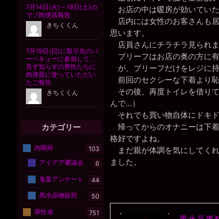
お店の中は暖房が効いていた
店内には女性のお客さんも居
思います。
店員さんにチラチラ見られま
ブリーフはお店の奥の方に有
が、ブリーフだけをレジに持
前回のセクシーな下着より恥ず
その後、再度トイレを借りて
んで…）
それでも買い物自体にドキド
帰ってからのオナニーは下着
カテゴリー
格好ですよね。
内閣府
103
まだ親が体調を気にしてくれ
ました。
アイデア審議会
6
鬼畜アンケート
44
黒水晶物販部
50
厚性省
751