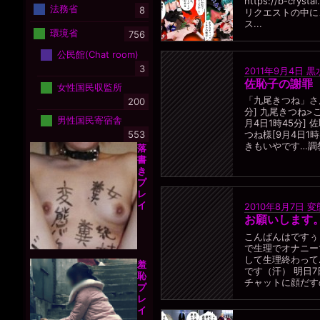
https://b-crysta
法務省
8
リクエストの中に
ス...
環境省
756
公民館(Chat room)
3
2011年9月4日
黒
佐恥子の謝罪
女性国民収監所
「九尾きつね」さん
200
分] 九尾きつね>
男性国民寄宿舎
月4日1時45分]
553
つね様[9月4日1
きもいやです…調教.
落
書
き
プ
レ
イ
2010年8月7日
変
お願いします
こんばんはですぅ
で生理でオナニー
して生理終わって
羞
です（汗） 明日7
恥
チャットに顔だすの
プ
レ
イ