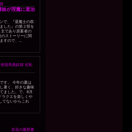
貨
子姉妹が淫魔に退治
ションで、『退魔士の双
ました』の第２部を
ト主であり原案者の
後のストーリーに関
すので、...
便器馬鹿奴隷 佐恥
です。 今年の夏は
し暑く、好きな趣味
てました。で、8月
ドラクエを楽しくや
してないからこれ
哀花の履歴書