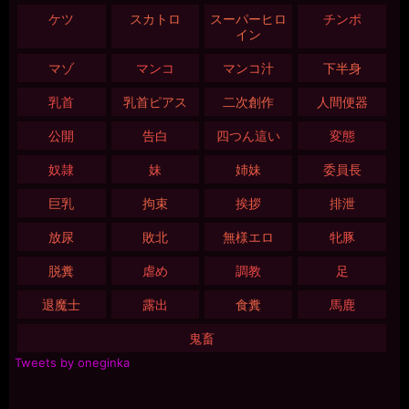
ケツ
スカトロ
スーパーヒロ
チンポ
イン
マゾ
マンコ
マンコ汁
下半身
乳首
乳首ピアス
二次創作
人間便器
公開
告白
四つん這い
変態
奴隷
妹
姉妹
委員長
巨乳
拘束
挨拶
排泄
放尿
敗北
無様エロ
牝豚
脱糞
虐め
調教
足
退魔士
露出
食糞
馬鹿
鬼畜
Tweets by oneginka