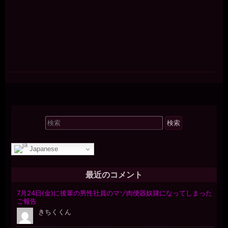
検
索
対
Japanese
象:
最近のコメント