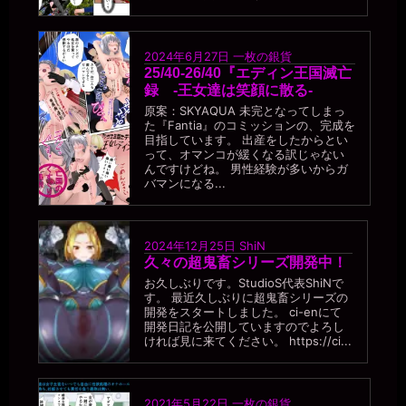
2024年6月27日
一枚の銀貨
25/40-26/40『エディン王国滅亡
録 -王女達は笑顔に散る-
原案：SKYAQUA 未完となってしまっ
た『Fantia』のコミッションの、完成を
目指しています。 出産をしたからとい
って、オマンコが緩くなる訳じゃない
んですけどね。 男性経験が多いからガ
バマンになる...
2024年12月25日
ShiN
久々の超鬼畜シリーズ開発中！
お久しぶりです。StudioS代表ShiNで
す。 最近久しぶりに超鬼畜シリーズの
開発をスタートしました。 ci-enにて
開発日記を公開していますのでよろし
ければ見に来てください。 https://ci...
2021年5月22日
一枚の銀貨