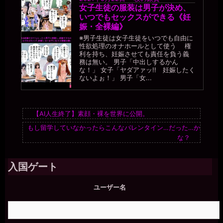
女子生徒の服装は男子が決め、
いつでもセックスができる《妊
娠・全裸編》
※男子生徒は女子生徒をいつでも自由に
性欲処理のオナホールとして使う 権
利を持ち、妊娠させても責任を負う義
務は無い。 男子「中出しするかん
な！」 女子「ヤダアァッ!! 妊娠したく
ないよぉ！」 男子「女...
【AI人生終了】素顔・裸を世界に公開。
もし留学していなかったらこんなバレンタイン…だった…か
な？
入国ゲート
ユーザー名