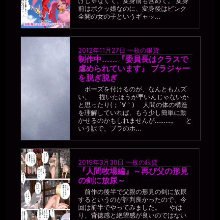
けじゃなくて、変身前も含めて。 変身
前はボクッ娘なのに、変身後はピンク
全開の女の子というギャッ...
2012年11月27日
一枚の銀貨
制作中……『委員長はクラスで
虐められています』 ブラジャー
を脱ぎ脱ぎ
ポーズを付けるのが、なんともムズ
い。 描いたほうが早いんじゃないか
と思ったり(；´∀｀) 人間の体の構造
を理解していれば、もう少し簡単に動
かせるのかもしれませんが………。 と
いう訳で、ブラのホ...
2019年3月30日
一枚の銀貨
『人間牧場編』～再び父の形見
の剣に放尿～
前作の後半で父親の形見の剣に放尿
するというのが評判良かったので、今
回は前半でやってみました。 やは
り、背徳感と絶望感が良いのではない