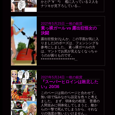
かと(*´∀｀*) 檻に入っている２人を
ナツキが見下ろしている...
2021年5月25日
一枚の銀貨
素っ裸ガール vs 露出狂怪女の
決闘
露出狂怪女(なんか、この字面が気に入
りました)のポーズは、フェンシングを
参考にしました。 素っ裸ガールの方
は、マントでお尻が見えなくなっちゃ
うのが困りものです。
*******************...
2021年5月24日
一枚の銀貨
『スーパーヒロインは敗北した
い』20/36
このページは前のページと合わせて、
無い頭で悩みながら設定を色々と考え
ました。 まず、弱体化の程度。 普通の
人間並みに弱体化してしまうと、敵か
らの一撃で死んでしまうから、それな
りの強度が無いといけません...