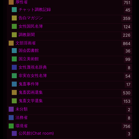
厚性省
751
チャット調教記録
45
告白マガジン
359
女性国民名簿
124
調教新聞
226
文部淫画省
864
国会図書館
36
国立美術館
99
女性蔑視名辞典
8
非実在女性名簿
54
鬼畜事件簿
17
鬼畜図画選集
530
鬼畜文学選集
153
未分類
2
法務省
8
環境省
756
公民館(Chat room)
3