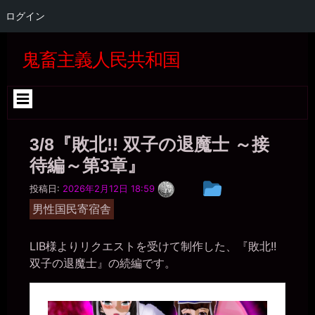
ログイン
コ
ン
鬼畜主義人民共和国
テ
ン
ツ
へ
ス
キ
3/8『敗北!! 双子の退魔士 ～接
ッ
プ
待編～第3章』
一
投
投稿日:
2026年2月12日 18:59
枚
稿
の
男性国民寄宿舎
銀
グ
貨
ル
LIB様よりリクエストを受けて制作した、『敗北!!
ー
双子の退魔士』の続編です。
プ