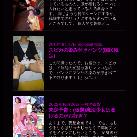
っているものの、服が破れるシーンは
入れたいと思っているので練習中で
す。 同じような拷問シーンにするか、
戦闘中でのリョナにするか迷っている
ところでして。 個人的な趣味と...
2010年6月27日
黒水晶事務局
スピカの染み付きパンツ(国民限
定)
この間撮ったので、お裾分け。スピカ
は、ド淫乱の変態欲張りマンコなの
で、パンツにマン汁の染みが浮き出て
るの判ります？ (さらに…)
2022年10月26日
一枚の銀貨
未定予告：(仮題)魔法少女は敗
けるのがお好き？
あくまで、妄想企画です。 でも、もし
やるならばリョナじゃなくて羞恥プレ
イをメインにしたいところ。 変身後だ