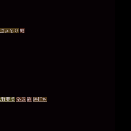
逆さ吊り
鞭
水野亜美
浴尿
鞭
鞭打ち