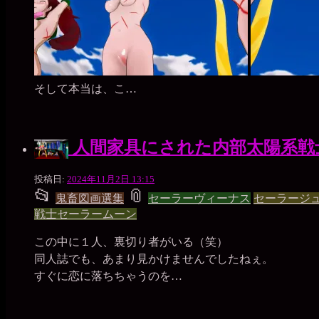
そして本当は、こ…
人間家具にされた内部太陽系戦
一
投稿日:
2024年11月2日 13:15
📂
📎
枚
投
タ
鬼畜図画選集
セーラーヴィーナス
セーラージ
の
戦士セーラームーン
銀
稿
グ
貨
この中に１人、裏切り者がいる（笑）
グ
同人誌でも、あまり見かけませんでしたねぇ。
ル
すぐに恋に落ちちゃうのを…
ー