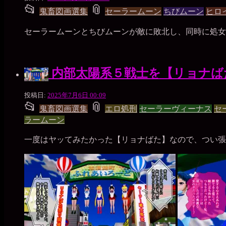
📂
📎
枚
投
タ
鬼畜図画選集
セーラームーン
ちびムーン
ヒロ
の
銀
稿
グ
セーラームーンとちびムーンが敵に敗北し、同時に処女
貨
グ
ル
内部太陽系５戦士を【リョナば
ー
一
投稿日:
2025年7月6日 00:09
プ
📂
📎
枚
投
タ
鬼畜図画選集
エロ処刑
セーラーヴィーナス
セ
の
ラームーン
銀
稿
グ
貨
一度はヤッてみたかった【リョナばた】なので、つい張
グ
ル
ー
プ