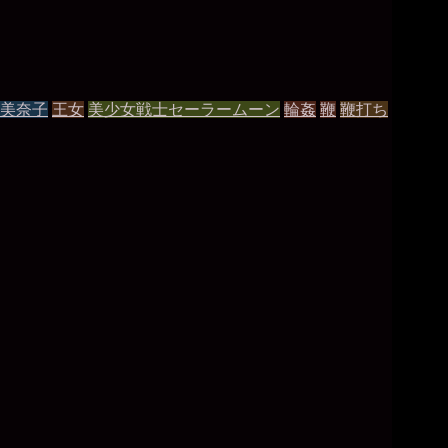
美奈子
王女
美少女戦士セーラームーン
輪姦
鞭
鞭打ち