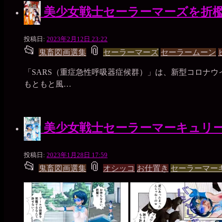
ー
美少女戦士セーラーマーズを折
プ
一
投稿日:
2023年2月12日 23:22
📂
📎
枚
投
タ
鬼畜図画選集
セーラーマーズ
セーラームーン
の
銀
稿
グ
「SARS（重症急性呼吸器症候群）」は、新型コロナ
貨
グ
もともと風…
ル
ー
美少女戦士セーラーマーキュリ
プ
一
投稿日:
2023年1月28日 17:59
📂
📎
枚
投
タ
鬼畜図画選集
オシッコ
お仕置き
セーラーマー
の
銀
稿
グ
貨
グ
ル