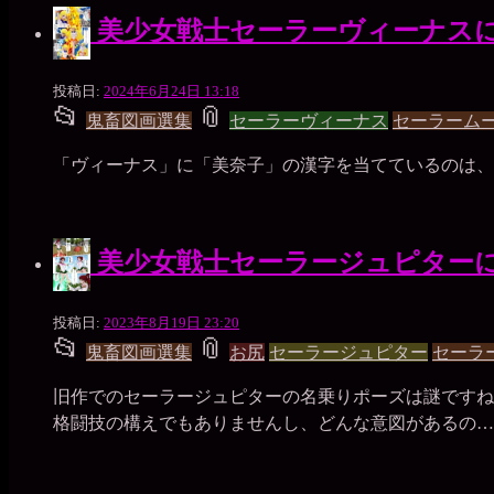
プ
美少女戦士セーラーヴィーナス
一
投稿日:
2024年6月24日 13:18
📂
📎
枚
投
タ
鬼畜図画選集
セーラーヴィーナス
セーラーム
の
銀
稿
グ
「ヴィーナス」に「美奈子」の漢字を当てているのは、私
貨
グ
ル
美少女戦士セーラージュピター
ー
プ
一
投稿日:
2023年8月19日 23:20
📂
📎
枚
投
タ
鬼畜図画選集
お尻
セーラージュピター
セーラ
の
銀
稿
グ
旧作でのセーラージュピターの名乗りポーズは謎ですね
貨
グ
格闘技の構えでもありませんし、どんな意図があるの…
ル