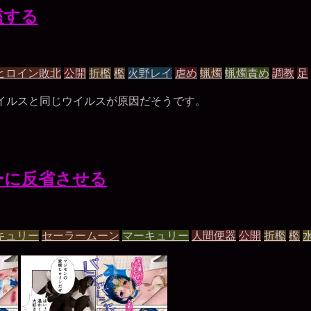
檻する
ヒロイン敗北
公開
折檻
檻
火野レイ
虐め
蝋燭
蝋燭責め
調教
足
ウイルスと同じウイルスが原因だそうです。
ーに反省させる
キュリー
セーラームーン
マーキュリー
人間便器
公開
折檻
檻