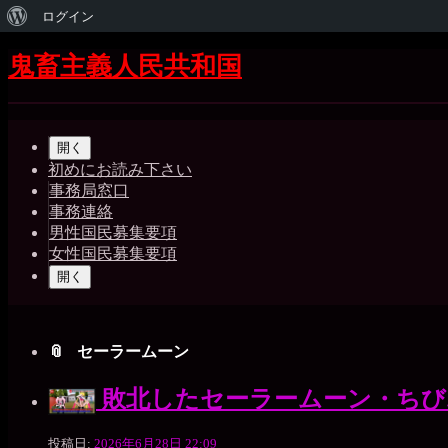
WordPress
ログイン
に
Skip
Skip
Skip
Skip
Skip
Skip
Skip
Skip
Skip
Skip
Skip
Skip
Skip
Skip
Skip
Skip
コ
鬼畜主義人民共和国
to
to
to
to
to
to
to
to
to
to
to
to
to
to
to
to
ン
つ
SEARCH-
GTRANSLATE-
RECENT-
CATEGORIES-
BLOCK-
WP_STATISTICS_WIDGET-
META-
BLOCK-
BLOCK-
BLOCK-
QUICK-
BLOCK-
BLOCK-
BLOCK-
TAG_CLOUD-
BLOCK-
テ
Shrunk
Expand
2
5
COMMENTS-
4
22
3
2
5
36
37
CHAT-
26
27
24
3
39
い
ン
2
WIDGET-
メ
ツ
て
5
開く
イ
へ
初めにお読み下さい
ス
事務局窓口
ン
キ
事務連絡
ッ
ナ
男性国民募集要項
プ
女性国民募集要項
ビ
開く
ゲ
ー
セーラームーン
シ
ョ
敗北したセーラームーン・ちび
ン
一
投稿日:
2026年6月28日 22:09