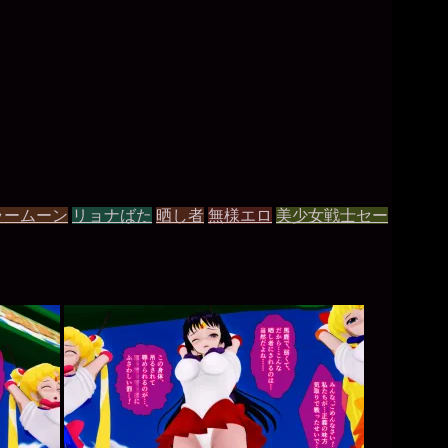
ラームーン
リョナばた
晒し者
無様エロ
美少女戦士セー