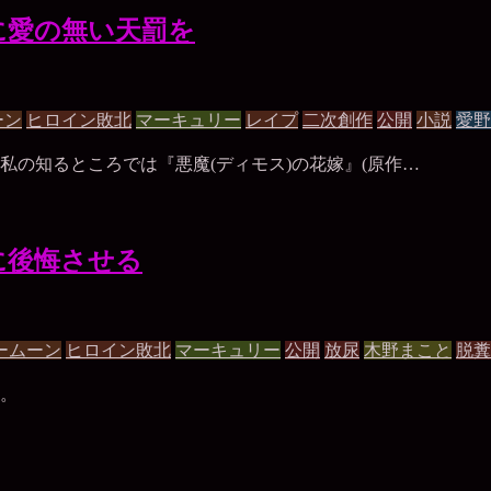
に愛の無い天罰を
ーン
ヒロイン敗北
マーキュリー
レイプ
二次創作
公開
小説
愛野
の知るところでは『悪魔(ディモス)の花嫁』(原作…
に後悔させる
ームーン
ヒロイン敗北
マーキュリー
公開
放尿
木野まこと
脱糞
。