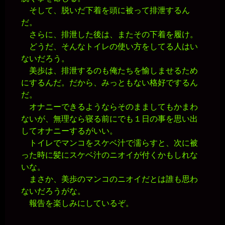
そして、脱いだ下着を頭に被って排泄するん
だ。
さらに、排泄した後は、またその下着を履け。
どうだ、そんなトイレの使い方をしてる人はい
ないだろう。
美歩は、排泄するのも俺たちを愉しませるため
にするんだ。だから、みっともない格好でするん
だ。
オナニーできるようならそのまましてもかまわ
ないが、無理なら寝る前にでも１日の事を思い出
してオナニーするがいい。
トイレでマンコをスケベ汁で濡らすと、次に被
った時に髪にスケベ汁のニオイが付くかもしれな
いな。
まさか、美歩のマンコのニオイだとは誰も思わ
ないだろうがな。
報告を楽しみにしているぞ。