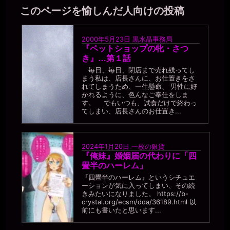
このページを愉しんだ人向けの投稿
2000年5月23日
黒水晶事務局
『ペットショップの牝・さつ
き』…第１話
毎日、毎日、閉店まで売れ残ってし
まう私は、店長さんに、お仕置きをさ
れてしまうため、一生懸命、 男性に好
かれるように、色んなご奉仕をしま
す。 でもいつも、試食だけで終わっ
てしまい、店長さんのお仕置き...
2024年1月20日
一枚の銀貨
『俺妹』婚姻届の代わりに「四
畳半のハーレム」
『四畳半のハーレム』というシチュエ
ーションが気に入ってしまい、その続
きみたいになりました。 https://b-
crystal.org/ecsm/dda/36189.html 以
前にも書いたと思います...