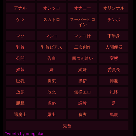
アナル
オシッコ
オナニー
オリジナル
ケツ
スカトロ
スーパーヒロ
チンポ
イン
マゾ
マンコ
マンコ汁
下半身
乳首
乳首ピアス
二次創作
人間便器
公開
告白
四つん這い
変態
奴隷
妹
姉妹
委員長
巨乳
拘束
挨拶
排泄
放尿
敗北
無様エロ
牝豚
脱糞
虐め
調教
足
退魔士
露出
食糞
馬鹿
鬼畜
Tweets by oneginka