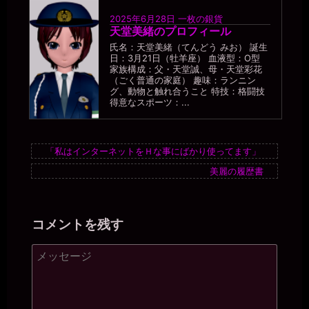
2025年6月28日
一枚の銀貨
天堂美緒のプロフィール
氏名：天堂美緒（てんどう みお） 誕生
日：3月21日（牡羊座） 血液型：O型
家族構成：父・天堂誠、母・天堂彩花
（ごく普通の家庭） 趣味：ランニン
グ、動物と触れ合うこと 特技：格闘技
得意なスポーツ：...
「私はインターネットをＨな事にばかり使ってます」
美麗の履歴書
コメントを残す