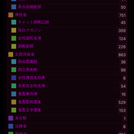
黒水晶物販部
50
厚性省
751
チャット調教記録
45
告白マガジン
359
女性国民名簿
124
調教新聞
226
文部淫画省
863
国会図書館
36
国立美術館
99
女性蔑視名辞典
8
非実在女性名簿
54
鬼畜事件簿
16
鬼畜図画選集
529
鬼畜文学選集
153
未分類
1
法務省
8
環境省