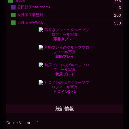
756
公民館(Chat room)
3
女性国民収監所
200
男性国民寄宿舎
553
落書きプレイ
羞恥プレイ
糞尿プレイ
ヒロイン討伐
統計情報
Online Visitors:
1