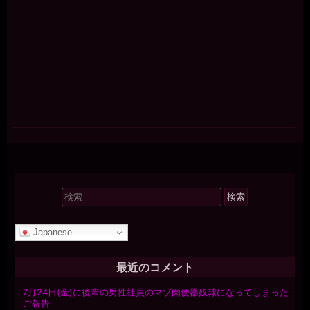
検
索
対
Japanese
象:
最近のコメント