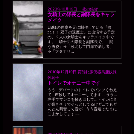
2023年10月19日
一枚の銀貨
女騎士の隊長と副隊長をキャラ
メイク
LIB様の原案を元に制作している『敗
北！！ 双子の退魔士』に出演する予定
の、２人の女騎士をキャラメイク中で
す。 騎士団の隊長と副隊長で、「闘
う勇姿」→「敗北して門扉で晒し者」
→「フタナリ...
2010年12月19日
変態牝豚便器馬鹿奴隷
佐恥子
トイレでオナニー中です
うう…デパートのトイレでパンツくわえ
て…声殺してオナニーしてます… うう…
左手でマンコを掻き回して…トイレに音
が響きそうでそっとしてるけど…でもど
んどん興奮して音が…うう音姫でたまに
ごまかしてます…...