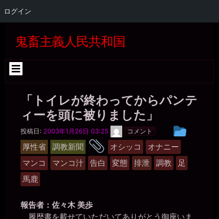
ログイン
コ
ン
鬼畜主義人民共和国
テ
ン
ツ
へ
ス
キ
「トイレが終わってからパンテ
ッ
プ
ィーを頭に被りました」
佐々
投
投稿日:
2003年1月26日 03:25
コメント
木
稿
タ
美
厚性省
調教新聞
オシッコ
オナニー
歩
グ
グ
マンコ
マンコ汁
告白
変態
排泄
調教
足
ル
ー
馬鹿
プ
報告者：佐々木 美歩
履歴書を載せていただいてありがとう御座いま