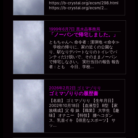
https://b-crystal.org/ecsm/298.html
https://b-crystal.org/ecsm/2...
1999年6月7日
黒水晶事務局
「ノーパンで帰宅しました。」
ともちゃんへ 命令者：漢弾地 ≪命令≫
学校の帰りに、家の近くの公園な
り、駅なりデパートなりのトイレでパ
ンティだけ脱いで、そのままノーパン
で帰宅しなさい。 実行当日の報告 報告
者：とも 今日、学校...
2026年2月2日
ゴミマゾりり
ゴミマゾりりの履歴書
【名前】 ゴミマゾりり 【生年月日】
2002年10月18日 【血液型】 B型 【家
族構成】父 母 妹 【職業】 大学生 【趣
味】 オナニー 【特技】 腰ヘコダン
ス、乳首イキ 【得意なスポーツ】 サ
ッ...