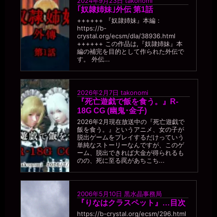
2024年9月23日
takonomi
｢奴隷姉妹｣外伝 第1話
++++++ 『奴隷姉妹』本編：
https://b-
crystal.org/ecsm/dla/38936.html
++++++ この作品は,『奴隷姉妹』本
編の補完を目的として作られた外伝で
す。 外伝...
2026年2月7日
takonomi
『死亡遊戯で飯を食う。』R-
18G CG (幽鬼･金子)
2026年2月現在放送中の『死亡遊戯で
飯を食う。』というアニメ、女の子が
脱出ゲームをプレイするだけっていう
単純なストーリーなんですが、このゲ
ーム、脱出できれば大金が得られるも
のの、死に至る罠があちこち...
2006年5月10日
黒水晶事務局
『りなはクラスペット』…目次
https://b-crystal.org/ecsm/296.html