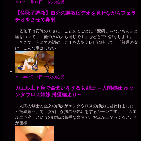
2014年1月19日
一枚の銀貨
【佐恥子調教】自分の調教ビデオを見せながらフェラ
チオをさせて鼻射
佐恥子は変態のくせに、ことあるごとに「変態じゃないもん」と
嘘をついて、「他の女の人も同じです」などと言い訳をします。
そこで、今までの調教ビデオを大型テレビに映して、「普通の女
は、こんな事はしない...
2023年2月26日
一枚の銀貨
カエル土下座で命乞いをする女剣士 ～人間姉妹 vs ケ
ンタウロス姉妹 捕獲編より～
『人間の剣士と巫女の姉妹がケンタウロスの姉妹に囚われました
～捕獲編～』で、女剣士が妹の命乞いをするシーンです。 「カエ
ル土下座」というのは私の勝手な命名で、お尻が上がってるところ
が無様...