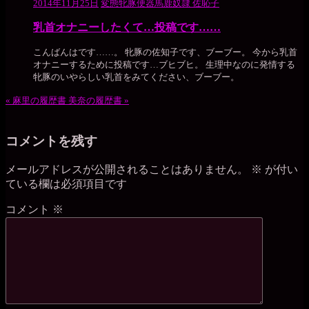
2014年11月25日
変態牝豚便器馬鹿奴隷 佐恥子
乳首オナニーしたくて…投稿です……
こんばんはです……。 牝豚の佐知子です、ブーブー。 今から乳首
オナニーするために投稿です…ブヒブヒ。 生理中なのに発情する
牝豚のいやらしい乳首をみてください、ブーブー。
«
麻里の履歴書
美奈の履歴書
»
コメントを残す
メールアドレスが公開されることはありません。
※
が付い
ている欄は必須項目です
コメント
※