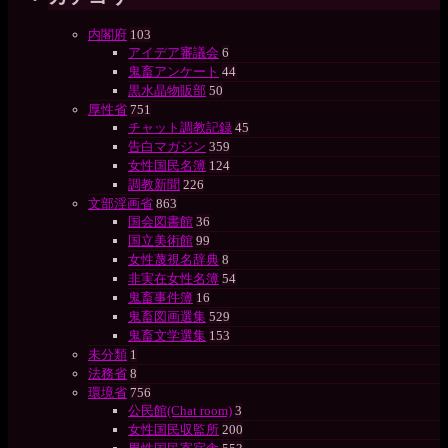
内閣府
103
アイデア審議会
6
鬼畜アンケート
44
黒水晶物販部
50
厚性省
751
チャット調教記録
45
告白マガジン
359
女性国民名簿
124
調教新聞
226
文部淫画省
863
国会図書館
36
国立美術館
99
女性蔑視名辞典
8
非実在女性名簿
54
鬼畜事件簿
16
鬼畜図画選集
529
鬼畜文学選集
153
未分類
1
法務省
8
環境省
756
公民館(Chat room)
3
女性国民収監所
200