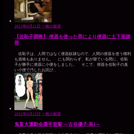
2013年8月21日
一枚の銀貨
【佐恥子調教】 便器を使った罪により便器に土下座謝
罪
佐恥子は、人間ではなく便器奴隷なので、人間の便器を使う権利
も資格もありません。 にも関わらず、私が寝ている間に、佐恥
子が勝手に便器に小便をしました。 そこで、便器を佐恥子の臭
い小便で汚したお詫び...
2012年6月15日
一枚の銀貨
鬼畜大運動会選手宣誓 ～古谷優子 高1～