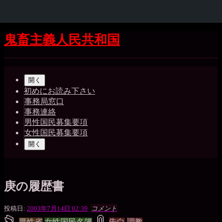
コ
鬼畜主義人民共和国
ン
テ
Shrunk
Expand
ン
メ
ツ
開く
イ
へ
初めにお読み下さい
ス
事務局窓口
ン
キ
事務連絡
ッ
ナ
男性国民募集要項
プ
女性国民募集要項
ビ
開く
ゲ
ー
シ
庚の履歴書
ョ
黒
投稿日:
2003年7月14日 02:39
コメント
ン
📂
水
📎
投
タ
厚性省
女性国民名簿
告白
調教