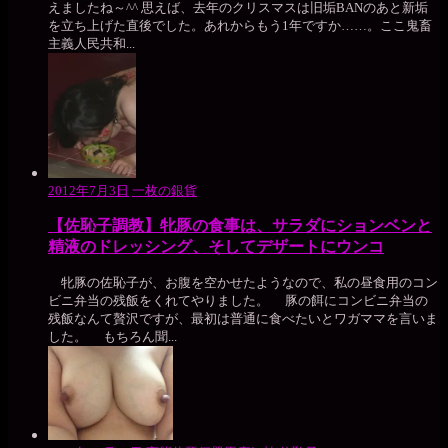
えましたね～^^ 思えば、去年のクリスマスは旧垢BANのあと新垢
を立ち上げた直後でした。あれからもう1年ですか……。ここ鬼畜
主義人民共和...
2012年7月3日
一枚の銀貨
【佐恥子調教】牝豚の食事は、サラダにションベンと
精液のドレッシング、そしてデザートにウンコ
牝豚の佐恥子が、お腹を空かせたようなので、私の昼食用のコン
ビニ弁当の残飯をくれてやりました。 豚の餌にコンビニ弁当の
残飯なんて贅沢ですが、最初は普通に食べたいとワガママを言いま
した。 もちろん聞...