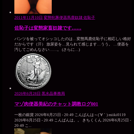
2011年11月10日
変態牝豚便器馬鹿奴隷 佐恥子
佐恥子は変態家畜奴隷です……
パンツを被ってオシッコしたのは…変態馬鹿佐恥子に相応しい格好
だからです（汗） 放尿姿を…見られて感じます…うう。 …便器を
汚してごめんなさい……。 (さらに…)
2026年6月28日
黒水晶事務局
マゾ肉便器美紀のチャット調教ログ001
一枚の銀貨 2026年6月25日 - 20:49 こんばんは～(´∀｀) miiki0119
2026年6月25日 - 20:49 こんばんは。。 きちくくん 2026年6月25日 -
20:49 こ...