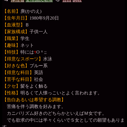
晶
事
稿
グ
【名前】
庚(かのえ)
務
グ
局
【生年月日】
1980年9月20日
【血液型】
Ｂ
ル
【家族構成】
子供一人
ー
【職業】
学生
【趣味】
ネット
プ
【特技】
特には
ｩ
O＾;;
【得意なスポーツ】
水泳
【好きな色】
ブルー系
【得意な科目】
英語
【苦手な科目】
社会
【クセ】
髪をよく触る
【性格】
明るくて人懐っこいとよく言われます。
【告白あるいは希望する調教】
苦痛を伴う調教を好みます。
カニバリズム好きのどちらかといえばＭ女です。
でも欲求の中には半々くらいでＳ女としての願望もありま
す。