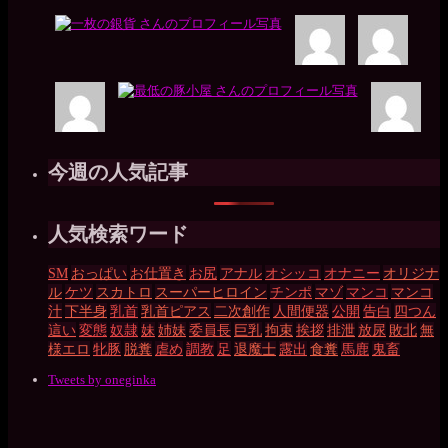
今週の人気記事
人気検索ワード
SM
おっぱい
お仕置き
お尻
アナル
オシッコ
オナニー
オリジナ
ル
ケツ
スカトロ
スーパーヒロイン
チンポ
マゾ
マンコ
マンコ
汁
下半身
乳首
乳首ピアス
二次創作
人間便器
公開
告白
四つん
這い
変態
奴隷
妹
姉妹
委員長
巨乳
拘束
挨拶
排泄
放尿
敗北
無
様エロ
牝豚
脱糞
虐め
調教
足
退魔士
露出
食糞
馬鹿
鬼畜
Tweets by oneginka