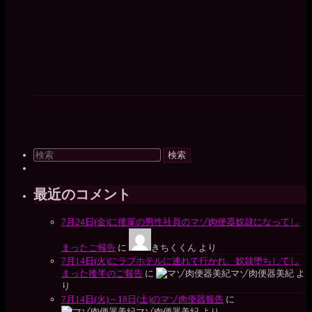
検
索
対
象:
最近のコメント
7月24日(金)に後輩の男性社員のマゾ肉便器奴隷になってし
まったご報告
に
きちくくん
より
7月14日(火)にラブホテルに連れて行かれ、奴隷堕ちしてし
まった後半のご報告
に
マゾ肉便器美紀
よ
り
7月14日(火)～18日(土)のマゾ肉便器報告
に
マゾ肉便器美紀
より