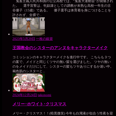
鬼畜主義人民共和国の公立高校では、“鬼畜大運動会”が開催され
た。 選手宣誓は、牝奴隷としての調教が未熟な高校一年生の古
谷優子（15歳）である。 優子選手は体育着を身につけることを
許されず、全裸で...
2023年5月29日
一枚の銀貨
王国教会のシスターのアンヌをキャラクターメイク
コミッションのキャラクターメイクを進行中です。 こちらも３つ
の案で、メイドと同じくツヤの無い髪を選びました。 ツヤの無い
のをメイドだけにして、シスターの髪もツヤありにするか迷い中。
褐色肌のシスターと...
2024年12月24日
takonomi
メリー･ホワイト･クリスマス
メリー・クリスマス！！(暗黒微笑) 今年も白濁液が似合う性夜を迎