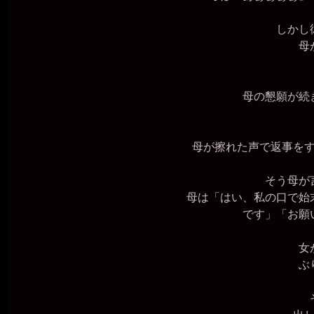
しかし彼
母が
母の懇願が続き
母が擦れた声で返事をす
そう母が言
母は「はい、私の口で始末
です」「お願
女が
ぶり
そ