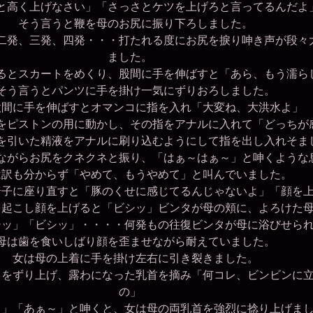
と高く上げなさい」「さっさとケツを上げろと言ってるんだよ
そう言うと鞭を母のお尻に振り下ろしました。
二発、三発、四発・・・打たれる度にお尻を捩り呻き声が段々
ました。
とスカートをめくり、股間に手を伸ばすと「あら、もう濡ら
う言うとパンツに手を掛け一気にずりおろしました。
間に手を伸ばすとオマンコに指を入れ「大変ね、大洪水よ」
ピストンの用に動かし、その指をアナルに入れて「どっちが
引いた精液をアナルに刷り込むようにして指を出し入れそま
ながらお尻をクネクネと振り、「はぁ～はぁ～」と呻くような
は訳も分からず「やめて、もうやめて」と叫んでいました。
子に座り直すと「豚のくせに感じてるんじゃないよ」「顔を
起こし顔を上げると「ビシッ」ビンタが母の頬に、よろけた母
ッ」「ビシッ」・・・・何発もの往復ビンタが母に浴びせら
は歯を食いしばり顔を歪ませながら耐えていました。
女は母の上着に手を掛け左右に引き裂きました。
をずり上げ、露わになった乳首を摘み「何コレ、ビンビンに立
の」
」「あぁ～」と呻くと、女は母の両乳首を強烈に捻り上げま