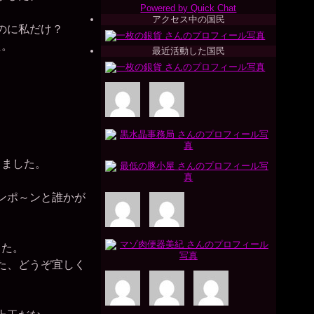
Powered by Quick Chat
。
アクセス中の国民
のに私だけ？
た。
最近活動した国民
。
りました。
ンポ～ンと誰かが
した。
た、どうぞ宜しく