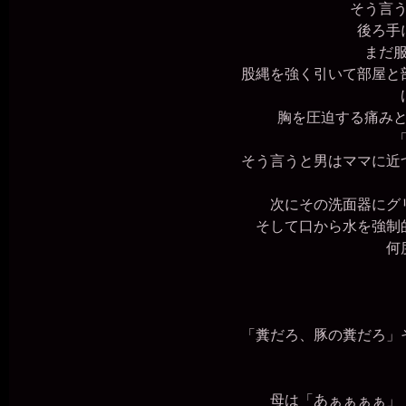
そう言う
後ろ手に
まだ服
股縄を強く引いて部屋と部
胸を圧迫する痛みと
そう言うと男はママに近づ
次にその洗面器にグリ
そして口から水を強制的
何度
「糞だろ、豚の糞だろ」
母は「あぁぁぁぁ」「