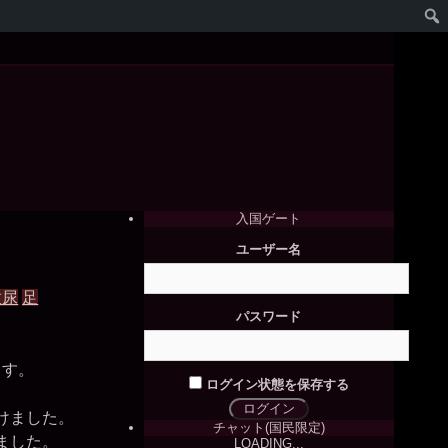
入国ゲート
ユーザー名
放尿
足
パスワード
ます。
ログイン状態を保存する
けました。
チャット(国民限定)
ました。
LOADING...