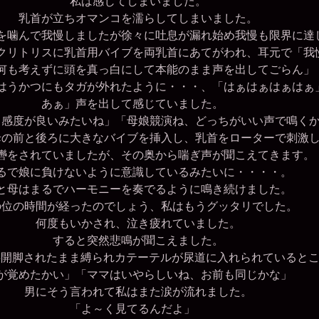
私は感じてしまいました。
乳首が立ちオマンコを濡らしてしまいました。
噛んで我慢しましたが徐々に吐息が漏れ始め我慢も限界に達
リトリスに乳首用バイブを両乳首にあてがわれ、耳元で「我
何も考えずに頭を真っ白にして本能のまま声を出してごらん」
うかつにもタガが外れたように・・・、「はぁはぁはぁはぁ
あぁ」声を出して感じていました。
、感度が良いみたいね」「母娘競演ね、どっちがいい声で鳴く
の前と後ろに大きなバイブを挿入し、乳首をローターで刺激
をされていましたが、その奥から喘ぎ声が聞こえてきます。
で娘に負けないように意識しているみたいに・・・・。
母はまるでハーモニーを奏でるように鳴き続けました。
位の時間が経ったのでしょう、私はもうグッタリでした。
何度もいかされ、泣き疲れていました。
すると突然悲鳴が聞こえました。
開脚されたまま縛られカテーテルが尿道に入れられているとこ
が覚めたかい」「ママはいやらしいね、お前も同じかな」
男にそう言われて私はまた涙が流れました。
「よ～く見てるんだよ」