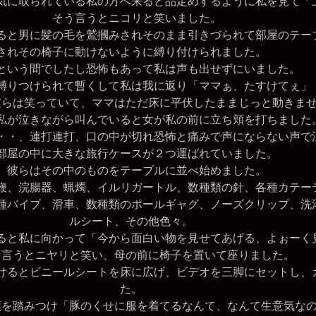
に取られている私の方へ来ると品定めするように私を見て「
そう言うとニコリと笑いました。
と男に髪の毛を鷲摑みされそのまま引きづられて部屋のテー
されその椅子に動けないように縛り付けられました。
いう間でしたし恐怖もあって私は声も出せずにいました。
りつけられて暫くして私は我に返り「ママぁ、たすけてぇ」
らは笑っていて、ママはただ床に平伏したままじっと動きま
が泣きながら叫んでいると女が私の前に立ち頬を打ちました
・、連打連打、口の中が切れ恐怖と痛みで声にならない声で
屋の中に大きな旅行ケースが２つ運ばれていました。
彼らはその中のものをテーブルに並べ始めました。
、浣腸器、蝋燭、イルリガートル、数種類の針、各種カテー
種バイブ、滑車、数種類のポールギャグ、ノーズクリップ、洗
ルシート、その他色々。
と私に向かって「今から面白い物を見せてあげる、よぉーく
言うとニヤリと笑い、母の前に椅子を置いて座りました。
るとビニールシートを床に広げ、ビデオを三脚にセットし、
た。
を踏みつけ「豚のくせに服を着てるなんて、なんて生意気なの