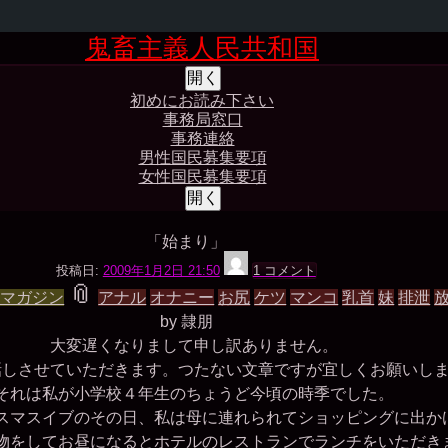
コ
鬼畜主義人民共和国
ン
Shrunk
Expand
開く
テ
ン
初めにお読み下さい
ツ
事務局窓口
へ
事務連絡
ス
男性国民募集要項
キ
女性国民募集要項
ッ
開く
プ
「始まり」
隷
投稿日:
2009年1月2日 21:50
1 コメント
朋
タ
📎
白マガジン
アナル
オナニー
お尻
ケツ
マンコ
乳首
妹
排泄
グ
by 隷朋
大変遅くなりまして申し訳ありません。
しさせていただきます。つたない文章ですが宜しくお願いし
れは私が小学校４年生のちょうど今頃の時季でした。
マスイブのその日、私は母に連れられてショッピングに出か
をしてお昼になるとホテルのレストランでランチをいただき