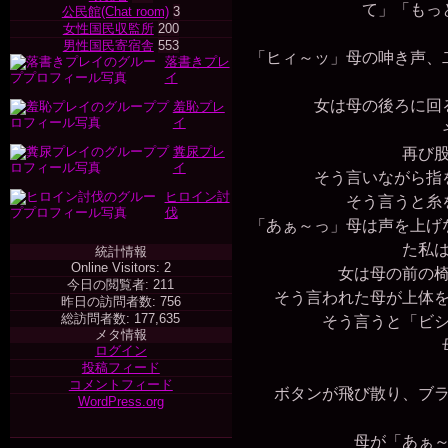
て」「もっ
公民館(Chat room)
3
女性国民収監所
200
男性国民寄宿舎
553
「ヒィ～ッ」母の呻き声、
落書きプレ
イ
女は母の後ろに回る
羞恥プレ
イ
そ
糞尿プレ
再び股
イ
そう言いながら指を
ヒロイン討
そう言うと糸を
伐
「あぁ～っ」母は声を上げ
た私
統計情報
Online Visitors:
2
女は母の前の椅
今日の閲覧者:
211
そう言われた母が上体を
昨日の訪問者数:
756
総訪問者数:
177,635
そう言うと「ビシ
メタ情報
母
ログイン
投稿フィード
コメントフィード
ボタンが飛び散り、ブラ
WordPress.org
母が「あぁ～