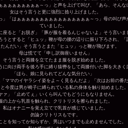
ぁぁぁぁぁぁぁぁ～っ」と声を上げて叫び、「あら、そんな
女はそう言うと更に強烈に捻り上げました。
っ」「はぁぁぁぁぁぁぁぁぁぁぁぁぁぁぁぁ～っ」母の叫び声
ていました。
座ると「お脱ぎ」「豚が服を着るんじゃないよ」そう言いま
うとすると「ヒュッ」鞭が母の腰の辺りに振り下ろされ、「
ったんだい」そう言うとまた「ヒュッ」っと鞭が飛びます。
母は慌てて「申し訳御座いません」
そう言うと両膝を立てたまま服を脱ぎ始めました。
に向け両手を後ろ手に縛り猿轡をして両膝付いた脚を大きく
「ほら、娘に見られてどんな気分だい」
「ママのイヤラシイ姿をよ～く見るんだよ」「次はお前の番
と今度は男が椅子に縛られている私の身体を触り始めました
ヤァ」「止めてぇ」いくら叫んでもどうにもなりません。
の上から乳首を触られ、クリトリスを擦られました。
私はオナニーを覚え立てで乳首が感じていました。
勿論クリトリスもです。
とを知ってか知らずか、男はいつまでも止めませんでした。