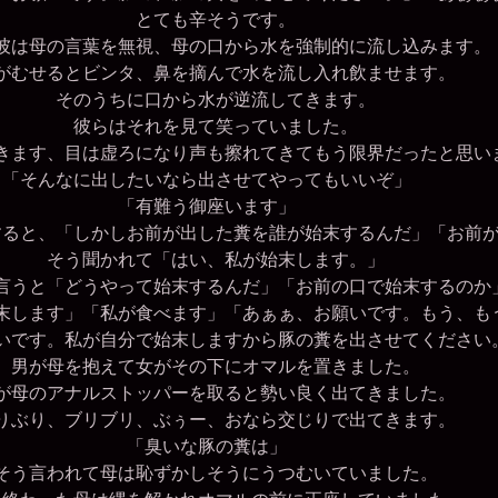
とても辛そうです。
は母の言葉を無視、母の口から水を強制的に流し込みます。
むせるとビンタ、鼻を摘んで水を流し入れ飲ませます。
そのうちに口から水が逆流してきます。
彼らはそれを見て笑っていました。
ます、目は虚ろになり声も擦れてきてもう限界だったと思い
「そんなに出したいなら出させてやってもいいぞ」
「有難う御座います」
ると、「しかしお前が出した糞を誰が始末するんだ」「お前が
そう聞かれて「はい、私が始末します。」
うと「どうやって始末するんだ」「お前の口で始末するのか
します」「私が食べます」「あぁぁ、お願いです。もう、も
いです。私が自分で始末しますから豚の糞を出させてください
男が母を抱えて女がその下にオマルを置きました。
母のアナルストッパーを取ると勢い良く出てきました。
ぶり、ブリブリ、ぶぅー、おなら交じりで出てきます。
「臭いな豚の糞は」
う言われて母は恥ずかしそうにうつむいていました。