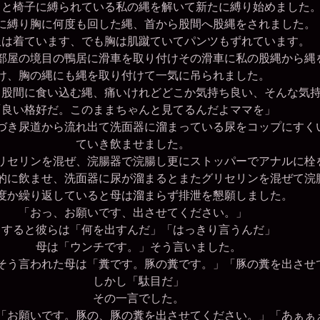
と椅子に縛られている私の縄を解いて新たに縛り始めました
縛り胸に何度も回した縄、首から股間へ股縄をされました。
は着ています、でも胸は肌蹴ていてパンツもずれています。
屋の境目の鴨居に滑車を取り付けその滑車に私の股縄から縄
け、胸の縄にも縄を取り付けて一気に吊られました。
股間に食い込む縄、痛いけれどどこか気持ち良い、そんな気
「良い格好だ。このままちゃんと見てるんだよママを」
き尿道から流れ出て洗面器に溜まっている尿をコップにすく
ていき飲ませました。
セリンを混ぜ、浣腸器で浣腸し更にストッパーでアナルに栓
に飲ませ、洗面器に尿が溜まるとまたグリセリンを混ぜて浣
か繰り返していると母は溜まらず排泄を懇願しました。
「おっ、お願いです、出させてください。」
すると彼らは「何を出すんだ」「はっきり言うんだ」
母は「ウンチです。」そう言いました。
そう言われた母は「糞です。豚の糞です。」「豚の糞を出させ
しかし「駄目だ」
その一言でした。
お願いです。豚の、豚の糞を出させてください。」「あぁぁ