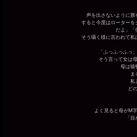
声を出さないように唇を
すると今度はローターをク
だよ」「
そう囁く様に言われて私は
「ふっふっふっ
そう言って女は母
母は猿轡
まる
私と
どの
よく見ると母がM字
「目