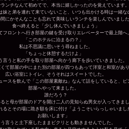
ランチなんて初めてで、本当に嬉しかったのを覚えています
妹と弟を連れて来ていないこと、いつも出かける時は一緒な
間にかそんなことも忘れて美味しいランチを楽しんでいまし
食べ終えると「少し休んでいきましょう」
フロントへ行き部屋の鍵を受け取りエレベーターで最上階へ
「このホテルに泊まるの？」
私は不思議に思いそう尋ねました。
「ちょっと休憩するだけよ」
言うと私の手を取り部屋へ向かう廊下を歩いていきました。
くて部屋の中にまた別の部屋が四つもあって洋室と和室があ
広い浴室にトイレ、そうそれはスイートでした。
ースを飲んで「この部屋素敵ね」なんて話をしていると、ピ
部屋へやって来ました。
誰だろう？
ると母が部屋のドアを開け二人の見知らぬ男女が入ってきま
るとその場に跪き額を床に付け「ようこそいらっしゃいまし
お願いします」
う言うと土下座したままピクリとも動きませんでした。