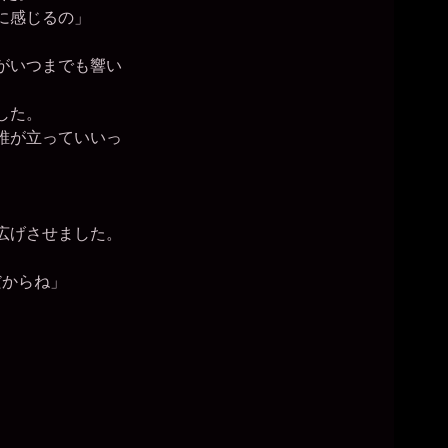
に感じるの」
がいつまでも響い
した。
誰が立っていいっ
広げさせました。
だからね」
。