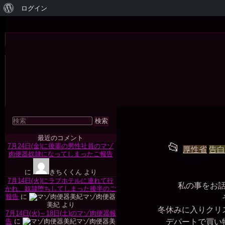
WordPress
ログイン
に
メ
つ
イ
い
ン
ナ
て
ビ
ゲ
ー
シ
ョ
検
ン
索
対
最近のコメント
象:
投
📂
7月24日(金)に後輩の男性社員のマゾ
厚性省
告
肉便器奴隷になってしまったご報告
稿
に
きちくくん
より
グ
7月14日(火)にラブホテルに連れて行
私の事をお話
かれ、奴隷堕ちしてしまった後半のご
ル
報告
に
マゾ肉便器
そ
美紀
より
ー
冬休みに入りクリス
7月14日(火)～18日(土)のマゾ肉便器報
告
に
マゾ肉便器美
デパートで買い物