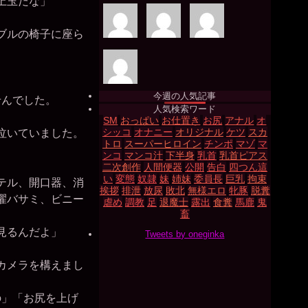
上玉だな」
ブルの椅子に座ら
今週の人気記事
せんでした。
人気検索ワード
。
SM
おっぱい
お仕置き
お尻
アナル
オ
シッコ
オナニー
オリジナル
ケツ
スカ
泣いていました。
トロ
スーパーヒロイン
チンポ
マゾ
マ
ンコ
マンコ汁
下半身
乳首
乳首ピアス
二次創作
人間便器
公開
告白
四つん這
い
変態
奴隷
妹
姉妹
委員長
巨乳
拘束
テル、開口器、消
挨拶
排泄
放尿
敗北
無様エロ
牝豚
脱糞
濯バサミ、ビニー
虐め
調教
足
退魔士
露出
食糞
馬鹿
鬼
畜
見るんだよ」
Tweets by oneginka
カメラを構えまし
」「お尻を上げ