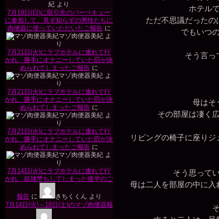
プ
紀
より
ホテルで
7月19日(日)に取引先のバーベキュー
ただ不思議だったのは
に参加して、見ず知らずの男性たちに
肉便器に使っていただいたご報告
に
でもいつの
マゾ肉便器美紀
よ
り
7月21日(火)にラブホテルに連れて行
そう言って
かれ、勝手にオナニーしていた罰が決
められてしまったご報告
に
マゾ肉便器美紀
よ
り
7月21日(火)にラブホテルに連れて行
かれ、勝手にオナニーしていた罰が決
母はそう
められてしまったご報告
に
その部屋は凄く広
マゾ肉便器美紀
よ
り
7月21日(火)にラブホテルに連れて行
リビングの椅子に座りジュ
かれ、勝手にオナニーしていた罰が決
められてしまったご報告
に
マゾ肉便器美紀
よ
り
7月14日(火)にラブホテルに連れて行
そう思ってい
かれ、奴隷堕ちしてしまった後半のご
母は二人を部屋の中に入れ
報告
に
きちくくん
より
7月14日(火)～18日(土)のマゾ肉便器報
そ