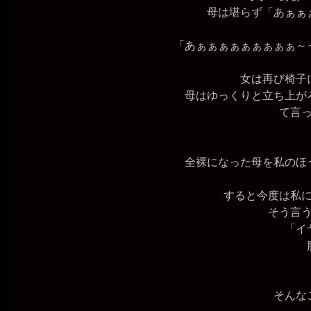
母は堪らず「あぁぁぁ
「あぁぁぁぁぁぁぁぁぁ～
女は再び椅子に
母はゆっくりと立ち上がろ
て言
全裸になった母を私のほう
すると今度は私に
そう言う
「イ
服
そんなこ