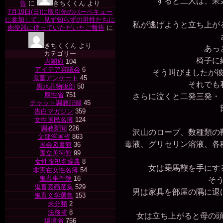
すると二人は、呆気
告
に
きちくくん
より
7月19日(日)に取引先のバーベキュー
に参加して、見ず知らずの男性たちに
私が逃げようと立ち上がる
肉便器に使っていただいたご報告
に
きちくくん
より
あっと
カテゴリー
椅子に縛
内閣府
104
アイデア審議会
6
そう叫びましたが彼
鬼畜アンケート
45
それでも私
黒水晶物販部
50
厚性省
751
さらに泣くと二発三発・・
チャット調教記録
45
部
告白マガジン
359
女性国民名簿
124
調教新聞
226
沢山のロープ、数種類の鞭
文部淫画省
863
毒液、グリセリン溶液、各
国会図書館
36
国立美術館
99
女性蔑視名辞典
8
女は乗馬鞭を手にする
非実在女性名簿
54
鬼畜事件簿
16
そう
鬼畜図画選集
529
男は家具を部屋の隅に退け
鬼畜文学選集
153
未分類
2
法務省
8
女は立ち上がると母の頭
環境省
756