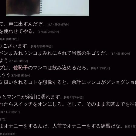
て、声に出すんだぞ。
[8月4日0時57分]
を使わせてやる。
[8月4日0時57分]
8月4日0時58分]
うございます…
[8月4日0時58分]
ベンまみれウンコまみれにされて当然の生ゴミだ。
[8月4日1時0分]
よう
[8月4日1時0分]
ブは、
佐恥子
のマンコは飲み込めるだろ。
[8月4日1時1分]
…うう
[8月4日1時2分]
ミ扱いされるコトを想像すると、余計にマンコがグショグショ
うとマンコが余計に濡れます…
[8月4日1時4分]
れたらスイッチをオンにしろ。そして、そのまま玄関までを往
。
[8月4日1時6分]
時7分]
まオナニーをするんだ。人前でオナニーをする練習だな。
[8月4日
8月4日1時8分]