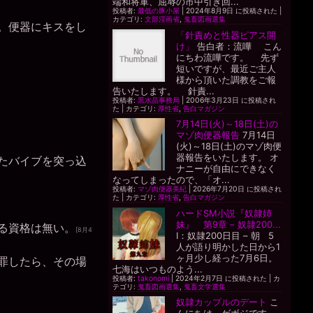
端和将軍、屈辱の市中引き回...
投稿者:
最低の豚小屋
|
2024年8月9日 に投稿された
|
カテゴリ:
文部淫画省
,
鬼畜図画選集
。便器にキスをし
「針責めと性器ピアス開
け」
告白者：流嘩 こん
にちわ流嘩です。 先ず
短いですが、最近ご主人
様から頂いた調教をご報
告いたします。 針責...
投稿者:
黒水晶事務局
|
2006年3月23日 に投稿され
た
|
カテゴリ:
厚性省
,
告白マガジン
7月14日(火)～18日(土)の
マゾ肉便器報告
7月14日
(火)～18日(土)のマゾ肉便
器報告をいたします。 オ
たバイブを突っ込
ナニーが自由にできなく
なってしまったので、「オ...
投稿者:
マゾ肉便器美紀
|
2026年7月20日 に投稿され
た
|
カテゴリ:
厚性省
,
告白マガジン
ハードSM小説『奴隷姉
妹』 第9章 – 奴隷200...
る資格は無い。
[8月4
I：奴隷200日目 – 朝 5
人が語り明かした日から1
ヶ月少し経った7月6日。
罪したら、その場
七海はいつものよう...
投稿者:
takonomi
|
2024年2月7日 に投稿された
|
カ
テゴリ:
鬼畜図画選集
,
鬼畜文学選集
奴隷カップルのデート
こ