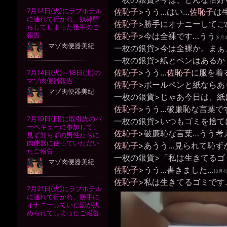
佐恥子
>うう…はい…
佐恥子
は
佐恥子
>勝手にオナニーしてご
佐恥子
>今は全裸です…うう
[8月
一枚の銀貨
>今は全裸か。まぁ
一枚の銀貨
>紙とペンはあるか
佐恥子
>うう…
佐恥子
に服を着
佐恥子
>ボールペンと紙ならあ
一枚の銀貨
>じゃあ今日は、紙
佐恥子
>うう…破廉恥な言葉で
一枚の銀貨
>いつもゴミを捨て
佐恥子
>破廉恥な言葉…うう考
佐恥子
>あうう…見られて恥ず
一枚の銀貨
>「私は生きてるゴ
佐恥子
>うう…書きました…
[8月4
佐恥子
>私は生きてるゴミです…