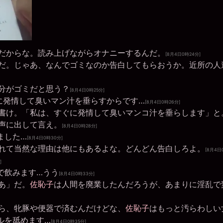
だからな。読み上げながらオナニーするんだ。
[8月4日0時24分]
だ。じゃあ、なんでゴミなのか告白してもらおうか。近所の人
分がゴミだと思う？
[8月4日0時25分]
に発情して臭いマン汁を垂らすからです…
[8月4日0時26分]
書け。「私は、すぐに発情して臭いマンコ汁を垂らします」と
声に出して言え。
[8月4日0時28分]
ました…
[8月4日0時30分]
れて当然な理由は他にもあるよな。どんどん告白しろよ。
[8月4日
]
で飲みます…うう
[8月4日0時33分]
あ」だ。
佐恥子
は人間を廃業したんだろうが、あまりに淫乱で
ら、牝豚や便器で済むんだけどな、
佐恥子
はもっと汚らわしい
ルを舐めます…
[8月4日0時35分]