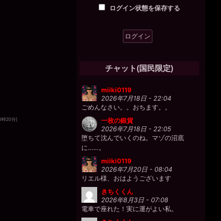
2026年7月18日 - 22:02
ログイン状態を保存する
チャポン♪
一枚の銀貨
2026年7月18日 - 22:02
プクプクプク。O◯
miiki0119
2026年7月18日 - 22:03
チャット(国民限定)
えい！ どぼん！
miiki0119
2026年7月18日 - 22:04
ごめんなさい。。おちます。。
0時20分]
一枚の銀貨
2026年7月18日 - 22:05
堕ちて沈んでいくのね。マゾの沼底
に……。
miiki0119
2026年7月20日 - 08:04
リエル様、おはようございます
きちくくん
2026年8月3日 - 07:08
電車で座れた！実に運がよい私。