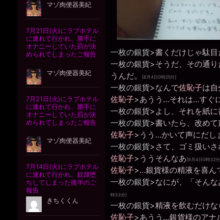
一枚の銀貨
>書くだけじゃ駄目
一枚の銀貨
>そうだ、その通り
うんだ。
[8月4日0時25分]
一枚の銀貨
>なんで
佐恥子
は自
佐恥子
>あうう…それは…すぐ
一枚の銀貨
>よし、それを紙に
一枚の銀貨
>書いたら、改めて
佐恥子
>うう…かいて声にだし
一枚の銀貨
>さて、ゴミ扱いさ
佐恥子
>ううそんなあ
[8月4日0時32分
佐恥子
>…銀貨様の精液を喜ん
一枚の銀貨
>なにが、「そんな
時33分]
一枚の銀貨
>精液を飲むだけな
佐恥子
>あうう…銀貨様のアナ