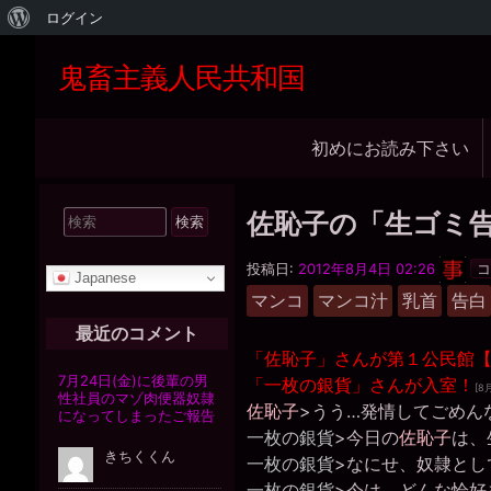
WordPress
ログイン
に
鬼畜主義人民共和国
つ
い
メ
初めにお読み下さい
て
イ
ン
検
佐恥子の「生ゴミ
ナ
索
黒
ビ
対
投稿日:
2012年8月4日 02:26
水
Japanese
象:
晶
ゲ
マンコ
マンコ汁
乳首
告白
事
務
ー
最近のコメント
局
シ
「佐恥子」さんが第１公民館
「一枚の銀貨」さんが入室！
ョ
[8
佐恥子
>うう…発情してごめん
ン
一枚の銀貨
>今日の
佐恥子
は、
一枚の銀貨
>なにせ、奴隷とし
一枚の銀貨
>今は、どんな恰好