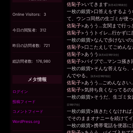
佐恥子
>いてきます
[8月4日1時8分]
一枚の銀貨
>口答えをするよう
Online Visitors:
3
て、ウンコ同然の生ゴミが使
佐恥子
>あうう…玄関まで行っ
今日の閲覧者:
312
佐恥子
>ううトイレ…行かずに
一枚の銀貨
>なんで歩けないの
昨日の訪問者数:
721
佐恥子
>口こたえしてごめんな
佐恥子
>あうう
[8月4日1時13分]
佐恥子
>バイブで…マンコ掻き
総訪問者数:
176,980
一枚の銀貨
>そんな答えなら、
んでやる。
[8月4日1時15分]
メタ情報
佐恥子
>あうう…ごめんなさい
佐恥子
>気持ち良くなってるの
ログイン
一枚の銀貨
>そうだ、生ゴミ女
投稿フィード
日1時17分]
一枚の銀貨
>抜きたくなければ
コメントフィード
でそのままオナニーを続けて
WordPress.org
一枚の銀貨
>携帯電話を便器に
佐恥子
>あうう…バイブ入れて