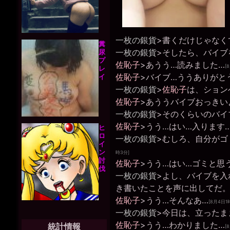
一枚の銀貨
>書くだけじゃなく
糞
一枚の銀貨
>そしたら、バイブ
尿
プ
佐恥子
>あうう…読みました…
[
レ
佐恥子
>バイブ…ううありがと
イ
一枚の銀貨
>
佐恥子
は、ション
佐恥子
>あううバイブおっきい
一枚の銀貨
>そのくらいのバイ
佐恥子
>うう…はい…入ります
ヒ
ロ
一枚の銀貨
>むしろ、自分がゴ
イ
ン
時3分]
討
佐恥子
>うう…はい…ゴミと思
伐
一枚の銀貨
>よし、バイブを入
き書いたことを声に出してだ
佐恥子
>うう…そんなあ…
[8月4日1
一枚の銀貨
>今日は、立ったま
佐恥子
>うう…わかりました…
統計情報
[