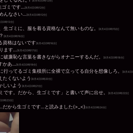
[8月4日0時12分]
生ゴミです…
[8月4日0時12分]
めんなさい…
[8月4日0時12分]
4日0時13分]
、生ゴミに、服を着る資格なんて無いものな。
[8月4日0時15分]
？
[8月4日0時16分]
る資格はないです
[8月4日0時16分]
ります…
[8月4日0時17分]
に破廉恥な言葉を書きながらオナニーするんだ。
[8月4日0時18分]
すかあ…
[8月4日0時19分]
に行ってるゴミ集積所に全裸で立ってる自分を想像しろ。
[8月4日
えたくないよう
[8月4日0時20分]
かしいよう
[8月4日0時21分]
ミです。だから、生ゴミです」と書いて声に出せ。
[8月4日0時22分]
日0時23分]
だから生ゴミです…と読みました(>_<)
[8月4日0時24分]