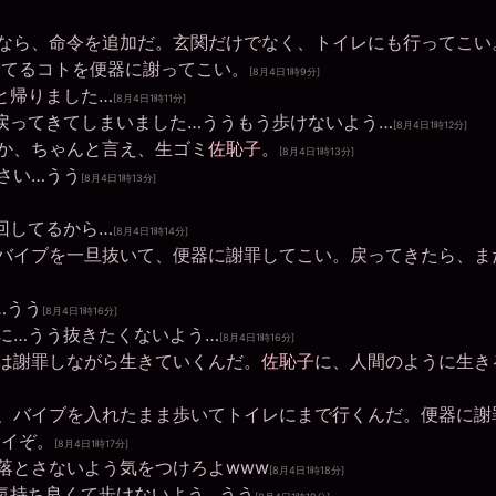
なら、命令を追加だ。玄関だけでなく、トイレにも行ってこい
ってるコトを便器に謝ってこい。
[8月4日1時9分]
と帰りました…
[8月4日1時11分]
戻ってきてしまいました…ううもう歩けないよう…
[8月4日1時12分]
か、ちゃんと言え、生ゴミ
佐恥子
。
[8月4日1時13分]
さい…うう
[8月4日1時13分]
回してるから…
[8月4日1時14分]
バイブを一旦抜いて、便器に謝罪してこい。戻ってきたら、ま
…うう
[8月4日1時16分]
に…うう抜きたくないよう…
[8月4日1時16分]
は謝罪しながら生きていくんだ。
佐恥子
に、人間のように生き
、バイブを入れたまま歩いてトイレにまで行くんだ。便器に謝
イイぞ。
[8月4日1時17分]
落とさないよう気をつけろよwww
[8月4日1時18分]
気持ち良くて歩けないよう…うう