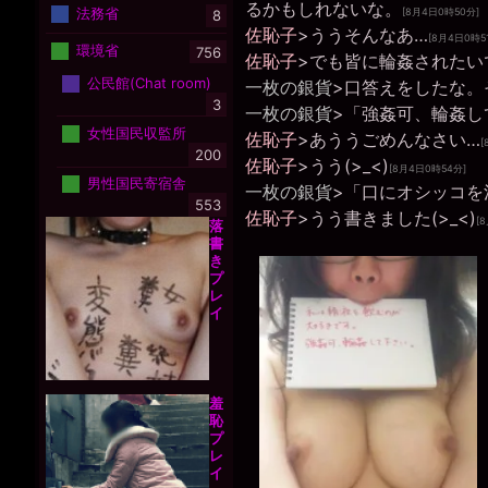
るかもしれないな。
法務省
[8月4日0時50分]
8
佐恥子
>ううそんなあ…
[8月4日0時5
環境省
756
佐恥子
>でも皆に輪姦されたい
公民館(Chat room)
一枚の銀貨
>口答えをしたな。
3
一枚の銀貨
>「強姦可、輪姦し
女性国民収監所
佐恥子
>あううごめんなさい…
[
200
佐恥子
>うう(>_<)
[8月4日0時54分]
男性国民寄宿舎
一枚の銀貨
>「口にオシッコを
553
佐恥子
>うう書きました(>_<)
[
落
書
き
プ
レ
イ
羞
恥
プ
レ
イ