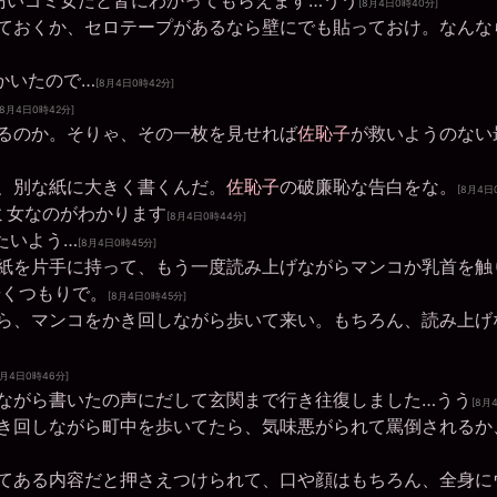
汚いゴミ女だと皆にわかってもらえます…うう
[8月4日0時40分]
ておくか、セロテープがあるなら壁にでも貼っておけ。なんな
かいたので…
[8月4日0時42分]
[8月4日0時42分]
るのか。そりゃ、その一枚を見せれば
佐恥子
が救いようのない
、別な紙に大きく書くんだ。
佐恥子
の破廉恥な告白をな。
[8月4日
ミ女なのがわかります
[8月4日0時44分]
たいよう…
[8月4日0時45分]
紙を片手に持って、もう一度読み上げながらマンコか乳首を触
歩くつもりで。
[8月4日0時45分]
ら、マンコをかき回しながら歩いて来い。もちろん、読み上げ
8月4日0時46分]
ながら書いたの声にだして玄関まで行き往復しました…うう
[8月
き回しながら町中を歩いてたら、気味悪がられて罵倒されるか
てある内容だと押さえつけられて、口や顔はもちろん、全身に