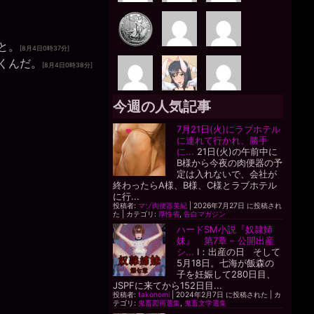
と。
[8月4日0時37分]
くんだ。
[8月4日0時38分]
今週の人気記事
7月21日(火)にラブホテル
に連れて行かれ、勝手
に...
21日(火)の午前中に
B様から今夜の肉便器の予
定は入れないで、会社が
終わったらA様、B様、C様とラブホテル
に行...
投稿者:
マゾ肉便器美紀
|
2026年7月27日 に投稿され
た
|
カテゴリ:
厚性省
,
告白マガジン
ハードSM小説『奴隷姉
妹』 第7章 – 公開出産
シ...
I：出産の日 そして
5月18日。七海が飯森の
子を妊娠して280日目、
JSPFに来てから152日目...
投稿者:
takonomi
|
2024年2月7日 に投稿された
|
カ
テゴリ:
鬼畜図画選集
,
鬼畜文学選集