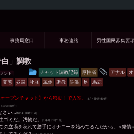
コ
ン
テ
ン
ツ
事務局窓口
事務連絡
男性国民募集要
へ
ス
キ
ッ
告白」調教
プ
投
タ
チャット調教記録
厚性省
アナル
オ
コメント
稿
グ
変態
奴隷
牝豚
罵倒
調教
謝罪
足
馬鹿
グ
ル
【オープンチャット】から移動！で入室。
[8月4日0時10分]
ー
月4日0時10分]
なさい…
[8月4日0時10分]
プ
生ゴミだ。汚物だ。
[8月4日0時11分]
ての立場を忘れて勝手にオナニーを始めてるんだから。<発情
[
をしてるんだ？