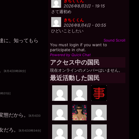
きちくくん
2026年8月3日 - 19:15
さて週初め
きちくくん
2026年8月4日 - 00:55
ひどいことしたい
達に、知ってもら
Sound
Scroll
You must login if you want to
participate in chat.
Powered by Quick Chat
アクセス中の国民
。
現在オンラインのメンバーはいません。
[8月4日0時28分]
最近活動した国民
0時31分]
変態だから。
[8月4日0
女だろ。
[8月4日0時34分]