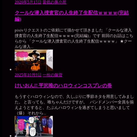
2026年5月15日
最低の豚小屋
クールな潜入捜査官の人生終了生配信ｗｗｗｗ(完結
編)
pixivリクエストのご依頼にて描かせて頂きました 「クールな潜入
捜査官の人生終了生配信ｗｗｗｗ(完結編)」です 前回のお話はこち
らから 「クールな潜入捜査官の人生終了生配信ｗｗｗｗ」 ★クー
ルな潜入...
2025年10月9日
一枚の銀貨
けいおん!! 平沢唯のハロウィンコスプレの巻
もうすぐハロウィンなので、久しぶりに季節ネタを用意してみまし
た。 と言っても、唯ちゃんだけですが。 バンドメンバー全員を揃
えようとすると、たぶんハロウィンを過ぎてしまうと思いまして
（爆） それから...