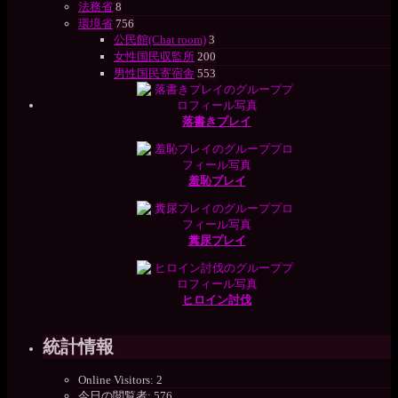
法務省
8
環境省
756
公民館(Chat room)
3
女性国民収監所
200
男性国民寄宿舎
553
落書きプレイ
羞恥プレイ
糞尿プレイ
ヒロイン討伐
統計情報
Online Visitors:
2
今日の閲覧者:
576