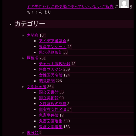
ずの男性たちに肉便器に使っていただいたご報告
に
き
ちくくん
より
カテゴリー
内閣府
104
アイデア審議会
6
鬼畜アンケート
45
黒水晶物販部
50
厚性省
751
チャット調教記録
45
告白マガジン
359
女性国民名簿
124
調教新聞
226
文部淫画省
864
国会図書館
36
国立美術館
99
女性蔑視名辞典
8
非実在女性名簿
54
鬼畜事件簿
17
鬼畜図画選集
530
鬼畜文学選集
153
未分類
2