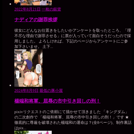
2022年8月21日
一枚の銀貨
ナディアの謝罪挨拶
彼女にどんなお仕置きをしたいかアンケートを取ったところ、「理
不尽な理由で謝罪させる」に票が入っていて面白そうだったので採
用しました。 よろしければ、下記のページからアンケートにご参
加下さいませ。 土下...
2024年8月9日
最低の豚小屋
楊端和将軍、屈辱の市中引き回しの刑！
pixivリクエストのご依頼にて描かせて頂きました 「キングダム」
の二次創作で 「楊端和将軍、屈辱の市中引き回しの刑！」です ★
徹底的に尊厳を破壊された楊端和の運命は？(全8ページ)、制作裏話
はpix...