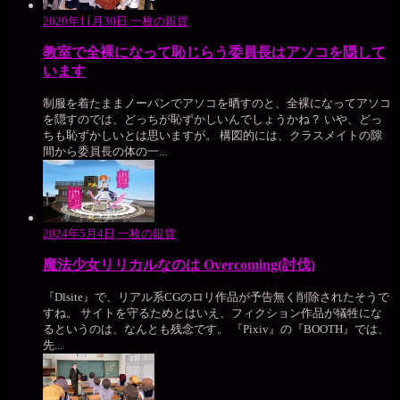
2020年11月30日
一枚の銀貨
教室で全裸になって恥じらう委員長はアソコを隠して
います
制服を着たままノーパンでアソコを晒すのと、全裸になってアソコ
を隠すのでは、どっちが恥ずかしいんでしょうかね？ いや、どっ
ちも恥ずかしいとは思いますが。 構図的には、クラスメイトの隙
間から委員長の体の一...
2024年5月4日
一枚の銀貨
魔法少女リリカルなのは Overcoming(討伐)
『Dlsite』で、リアル系CGのロリ作品が予告無く削除されたそうで
すね。 サイトを守るためとはいえ、フィクション作品が犠牲にな
るというのは、なんとも残念です。 『Pixiv』の『BOOTH』では、
先...