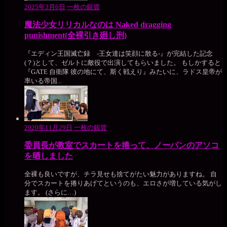
2025年3月6日
一枚の銀貨
魔法少女リリカルなのは Naked dragging
punishment(全裸引き廻し刑)
『エディン王国滅亡録 -王女達は笑顔に散る-』が完結した記念
(？)として、ゼルトに敵役で出演してもらいました。 もしかすると
『GATE 自衛隊 彼の地にて、斯く戦えり』みたいに、ラドス皇帝が
率いる帝国...
2020年11月29日
一枚の銀貨
委員長が教室でスカートを捲って、ノーパンのアソコ
を晒しました
全裸も良いですが、チラ見せも捨てがたい魅力がありますね。 自
分でスカートを捲りあげてというのも、エロさが増している気がし
ます。 (さらに…)