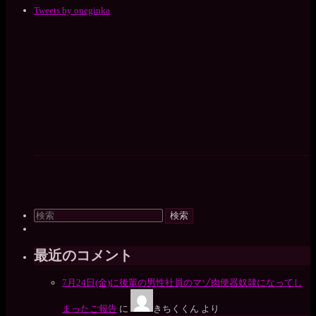
Tweets by oneginka
検
索
対
象:
最近のコメント
7月24日(金)に後輩の男性社員のマゾ肉便器奴隷になってし
まったご報告
に
きちくくん
より