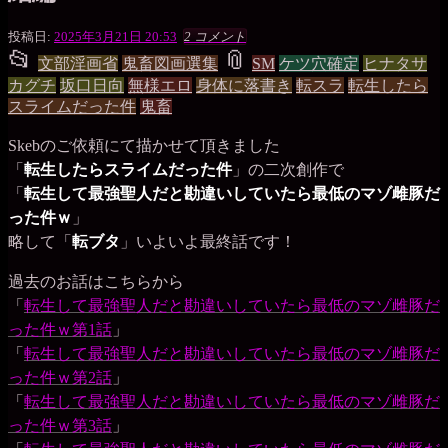
最
投稿日:
2025年3月21日 20:53
2 コメント
📂
低
📎
投
タ
文部淫画省
鬼畜図画選集
SM
ケツ穴確定
ヒナタサ
の
カグチ
坂口日向
無様エロ
身体に落書き
転スラ
転生したら
豚
稿
グ
スライムだった件
鬼畜
小
グ
屋
Skebのご依頼にて描かせて頂きました
ル
「
転生したらスライムだった件
」の二次創作で
「
転生して最強聖人だと勘違いしていたら最低のマゾ雌豚だ
ー
った件ｗ
」
プ
略して「
転ブタ
」いよいよ最終話です！
過去のお話はこちらから
「
転生して最強聖人だと勘違いしていたら最低のマゾ雌豚だ
った件ｗ第1話
」
「
転生して最強聖人だと勘違いしていたら最低のマゾ雌豚だ
った件ｗ第2話
」
「
転生して最強聖人だと勘違いしていたら最低のマゾ雌豚だ
った件ｗ第3話
」