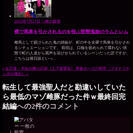
2025年7月27日
一枚の銀貨
裸で馬車を引かされるのを悦ぶ変態鬼娘のラムとレム
雌馬として躾けられた鬼の姉妹が、町の中を全裸で馬車を引かされ
るシチュエーションです。 前回は、口枷を嵌められて喋れない状
態で町の人達から罵声を浴びせられているシーンだった訳ですが、
こちらは後日談といっ...
«
女忍者・不知火舞の忍術《土下座変化》
降参ポーズの研究《フタナリチ
ンポの場合》
»
転生して最強聖人だと勘違いしていた
ら最低のマゾ雌豚だった件ｗ最終回完
結編
への2件のコメント