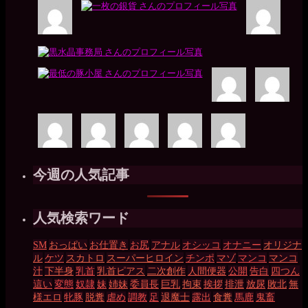
今週の人気記事
人気検索ワード
SM
おっぱい
お仕置き
お尻
アナル
オシッコ
オナニー
オリジナ
ル
ケツ
スカトロ
スーパーヒロイン
チンポ
マゾ
マンコ
マンコ
汁
下半身
乳首
乳首ピアス
二次創作
人間便器
公開
告白
四つん
這い
変態
奴隷
妹
姉妹
委員長
巨乳
拘束
挨拶
排泄
放尿
敗北
無
様エロ
牝豚
脱糞
虐め
調教
足
退魔士
露出
食糞
馬鹿
鬼畜