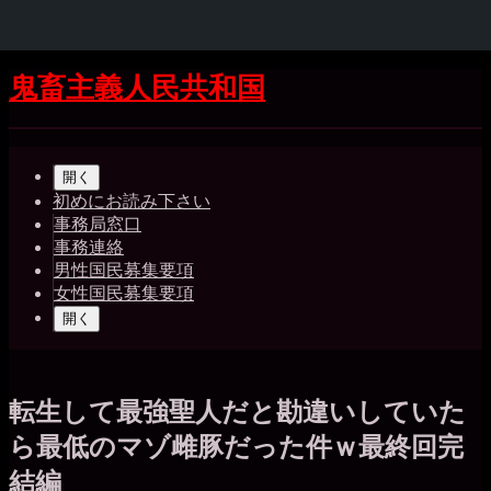
コ
鬼畜主義人民共和国
ン
テ
Shrunk
Expand
ン
メ
ツ
開く
イ
へ
初めにお読み下さい
ス
事務局窓口
ン
キ
事務連絡
ッ
ナ
男性国民募集要項
プ
女性国民募集要項
ビ
開く
ゲ
ー
シ
転生して最強聖人だと勘違いしていた
ョ
ら最低のマゾ雌豚だった件ｗ最終回完
ン
結編