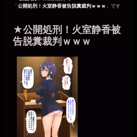
「
公開処刑！火室静香被告脱糞裁判ｗｗｗ
」です
★公開処刑！火室静香被
告脱糞裁判ｗｗｗ