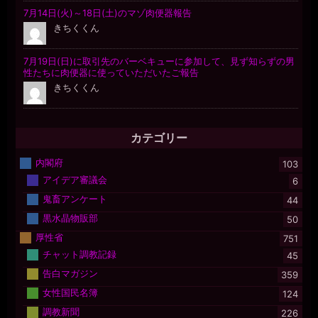
カテゴリー
内閣府
103
アイデア審議会
6
鬼畜アンケート
44
黒水晶物販部
50
厚性省
751
チャット調教記録
45
告白マガジン
359
女性国民名簿
124
調教新聞
226