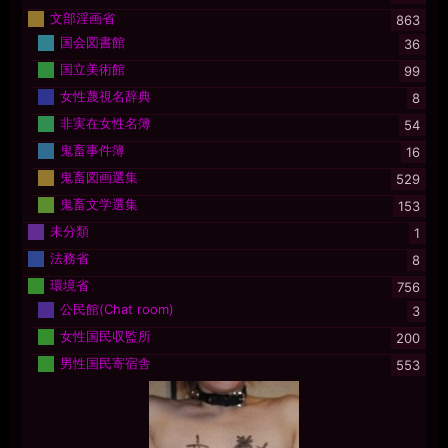
文部淫画省
863
国会図書館
36
国立美術館
99
女性蔑視名辞典
8
非実在女性名簿
54
鬼畜事件簿
16
鬼畜図画選集
529
鬼畜文学選集
153
未分類
1
法務省
8
環境省
756
公民館(Chat room)
3
女性国民収監所
200
男性国民寄宿舎
553