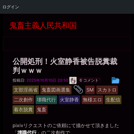
ログイン
コ
ン
鬼畜主義人民共和国
テ
ン
ツ
へ
ス
キ
公開処刑！火室静香被告脱糞裁
ッ
プ
判ｗｗｗ
最
投
投稿日:
2025年10月10日 20:50
6 コメント
低
稿
タ
の
文部淫画省
鬼畜図画選集
SM
スカトロ
豚
グ
グ
小
二次創作
壊職代行
火室静香
無様エロ
生配信
ル
屋
ー
着衣脱糞
鬼畜
プ
pixivリクエストのご依頼にて描かせて頂きました
「
壊職代行
」の二次創作で