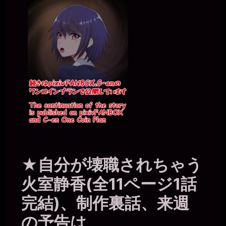
★自分が壊職されちゃう
火室静香(全11ページ1話
完結)、制作裏話、来週
の予告は