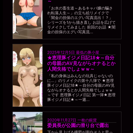
～
「お水の畜生道～あるキャバ嬢の騙さ
れ転落人生～」の立ち絵リメイクで
「闇金の担保のエグい写真流出！？」
シリーズを1から描き直し お話を広げて
リメイクしてみました 前回のお話 ★闇
金の担保のエグい写真流...
2025年12月5日
最低の豚小屋
★恵理豚イジメ日記18★～自分
の母親のAV見ながらオナるとか
人間失格でしょｗｗ～
「私の身体はみんなの玩具じゃないの
に…」のリメイクの第十八弾で ★恵理
豚イジメ日記18★～自分の母親のAV見
ながらオナるとか人間失格でしょｗｗ
～です 恵理豚イジメ日記 第一弾★恵理
豚イジメ日記★～一週...
2020年11月27日
一枚の銀貨
委員長が公園の滑り台で露出
下から見上げる構図が面白そうと思っ