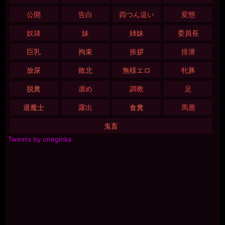
公開
告白
四つん這い
変態
奴隷
妹
姉妹
委員長
巨乳
拘束
挨拶
排泄
放尿
敗北
無様エロ
牝豚
脱糞
虐め
調教
足
退魔士
露出
食糞
馬鹿
鬼畜
Tweets by oneginka