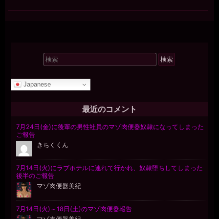
検
索
対
Japanese
象:
最近のコメント