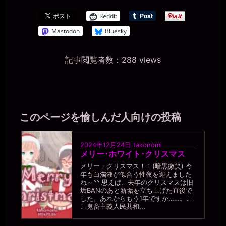
Reddit
Mastodon
Bluesky
記事閲覧者数：288 views
このページを愉しんだ人向けの投稿
2024年12月24日
takonomi
メリー･ホワイト･クリスマス
メリー・クリスマス！！(暗黒微笑) 今
年も白濁液が似合う性夜を迎えました
ね～^^ 思えば、去年のクリスマスは旧
垢BANのあと新垢を立ち上げた直後で
した。あれからもう1年ですか……。こ
こ鬼畜主義人民共和...