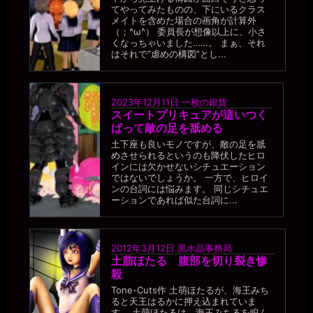
てやってみたものの、下にいるクラス
メイトを含めた場合の画角が計算外
（；^ω^） 委員長が想像以上に、小さ
くなっちゃいました……。 まぁ、それ
はそれで“虐めの構図”とし...
2023年12月11日
一枚の銀貨
スイートプリキュアが這いつく
ばって敵の足を舐める
土下座も良いモノですが、敵の足を舐
めさせられるというのも降伏したヒロ
インには欠かせないシチュエーション
ではないでしょうか。 一方で、ヒロイ
ンの台詞には悩みます。 同じシチュエ
ーションであれば似た台詞に...
2012年3月12日
黒水晶事務局
土萠ほたる 腹部を切り裂き惨
殺
Tone-Cuts作 土萌ほたるが、海王みち
ると天王はるかに押え込まれていま
す。 土萌ほたるは、海王みちるを睨ん