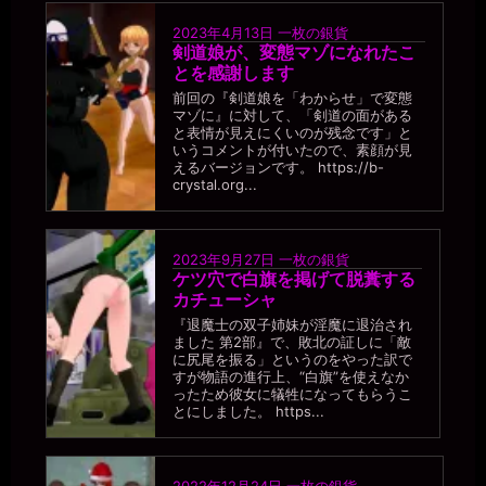
2023年4月13日
一枚の銀貨
剣道娘が、変態マゾになれたこ
とを感謝します
前回の『剣道娘を「わからせ」で変態
マゾに』に対して、「剣道の面がある
と表情が見えにくいのが残念です」と
いうコメントが付いたので、素顔が見
えるバージョンです。 https://b-
crystal.org...
2023年9月27日
一枚の銀貨
ケツ穴で白旗を掲げて脱糞する
カチューシャ
『退魔士の双子姉妹が淫魔に退治され
ました 第2部』で、敗北の証しに「敵
に尻尾を振る」というのをやった訳で
すが物語の進行上、“白旗”を使えなか
ったため彼女に犠牲になってもらうこ
とにしました。 https...
2022年12月24日
一枚の銀貨