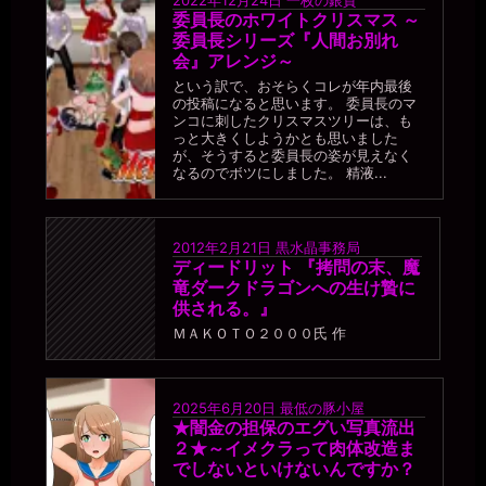
委員長のホワイトクリスマス ～
委員長シリーズ『人間お別れ
会』アレンジ～
という訳で、おそらくコレが年内最後
の投稿になると思います。 委員長のマ
ンコに刺したクリスマスツリーは、も
っと大きくしようかとも思いました
が、そうすると委員長の姿が見えなく
なるのでボツにしました。 精液...
2012年2月21日
黒水晶事務局
ディードリット 『拷問の末、魔
竜ダークドラゴンへの生け贄に
供される。』
ＭＡＫＯＴＯ２０００氏 作
2025年6月20日
最低の豚小屋
★闇金の担保のエグい写真流出
２★～イメクラって肉体改造ま
でしないといけないんですか？