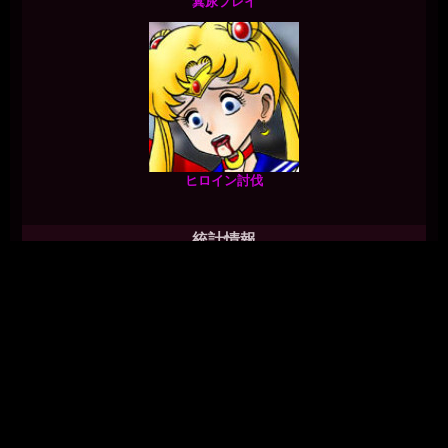
糞尿プレイ
ヒロイン討伐
統計情報
Online Visitors:
2
今日の閲覧者:
517
昨日の訪問者数:
721
総訪問者数:
177,185