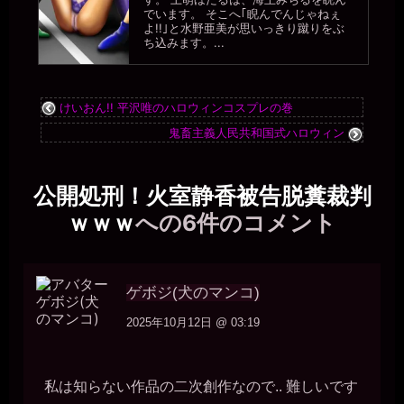
でいます。 そこへ｢睨んでんじゃねぇ
よ!!｣と水野亜美が思いっきり蹴りをぶ
ち込みます。...
けいおん!! 平沢唯のハロウィンコスプレの巻
鬼畜主義人民共和国式ハロウィン
公開処刑！火室静香被告脱糞裁判
ｗｗｗ
への6件のコメント
ゲボジ(犬のマンコ)
2025年10月12日 @ 03:19
私は知らない作品の二次創作なので.. 難しいです