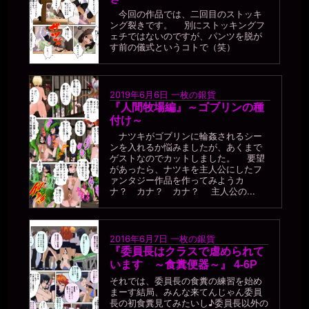
今回の作品では、二回目のストッキ
ング裂きです。 別にストッキングフ
ェチではないのですが、パンツを脱が
す前の儀式というコトで（笑）
2019年6月6日
一枚の銀貨
『人間牧場編』～ゴブリンの種
付け～
ナツキがゴブリンに輪姦されるシー
ンを入れるか悩みましたが、あくまで
ゲストなのでカットしました。 要望
があったら、ナツキを主人公にしたフ
ァンタジー作品を作ってみようカ
ナ？ カナ？ カナ？ 主人公の...
2016年6月7日
一枚の銀貨
『委員長はクラスで虐められて
います ～食糞便器～』 4-6P
それでは、委員長の食糞の練習を始め
まーす結局、みんな来てんじゃん委員
長の初食糞見てみたいし♪委員長以外の