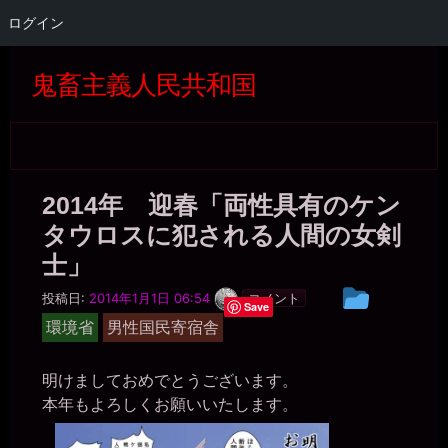
ログイン
コ
ン
鬼畜主義人民共和国
テ
ン
ツ
へ
ス
キ
2014年 迎春「両性具有のケン
ッ
プ
タウロスに犯される人間の女剣
士」
一
投
投稿日:
2014年1月1日 06:54
コメント
枚
Save
稿
の
環境省
男性国民寄宿舎
銀
グ
貨
ル
明けましておめでとうございます。
ー
本年もよろしくお願いいたします。
プ