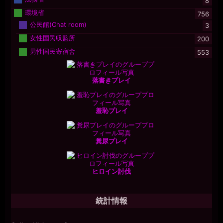
8
環境省
756
公民館(Chat room)
3
女性国民収監所
200
男性国民寄宿舎
553
落書きプレイ
羞恥プレイ
糞尿プレイ
ヒロイン討伐
統計情報