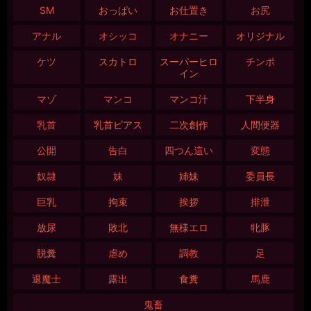
SM
おっぱい
お仕置き
お尻
アナル
オシッコ
オナニー
オリジナル
ケツ
スカトロ
スーパーヒロ
チンポ
イン
マゾ
マンコ
マンコ汁
下半身
乳首
乳首ピアス
二次創作
人間便器
公開
告白
四つん這い
変態
奴隷
妹
姉妹
委員長
巨乳
拘束
挨拶
排泄
放尿
敗北
無様エロ
牝豚
脱糞
虐め
調教
足
退魔士
露出
食糞
馬鹿
鬼畜