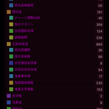
黒水晶物販部
50
厚性省
751
チャット調教記録
45
告白マガジン
359
女性国民名簿
124
調教新聞
226
文部淫画省
864
国会図書館
36
国立美術館
99
女性蔑視名辞典
8
非実在女性名簿
54
鬼畜事件簿
17
鬼畜図画選集
530
鬼畜文学選集
153
未分類
2
法務省
8
環境省