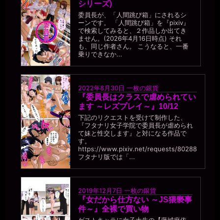
シリーズ)
委員長が、「人間跳び箱」にされるシ
ーンです。 「人間跳び箱」を『pixiv』
で検索してみると、２作品しか出てき
ません。(2026年4月16日時点) それ
も、同じ作者さん。 こうなると、一番
乗りできなか...
2022年8月30日
一枚の銀貨
『委員長はクラスで虐められてい
ます ～レズプレイ～』10/12
下記のリクエストを受けて制作した、
『フタナリ女子学院で委員長が虐められ
て妹と性交します』と対になる作品で
す。
https://www.pixiv.net/requests/80288
フタナリ版では「...
2019年12月7日
一枚の銀貨
『女だから仕方ない ～JS猥褻事
件～』全裸で買い物