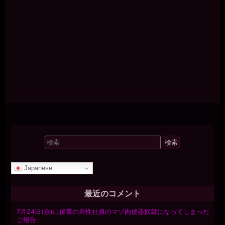
検
索
対
Japanese
象:
最近のコメント