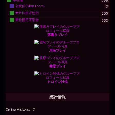
756
公民館(Chat room)
3
女性国民収監所
200
男性国民寄宿舎
553
落書きプレイ
羞恥プレイ
糞尿プレイ
ヒロイン討伐
統計情報
Online Visitors:
7