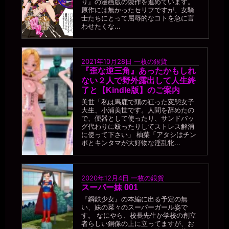
り』の漫画版の製作を進めています。
原作には無かったセリフですが、女騎
士たちにとって屈辱的なコトを急に言
わせたくな...
2021年10月28日
一枚の銀貨
『歪な逆三角』あったかもしれ
ない２人で野外露出して人生終
了と【Kindle版】のご案内
美世「私は馬鹿で頭の狂った変態女子
大生、小浦美世です。人間を辞めたの
で、便器として使ったり、サンドバッ
グ代わりに殴ったりしてストレス解消
に使って下さい」 柚菜「アタシはチン
ポとキンタマが大好物な淫乱牝...
2020年12月4日
一枚の銀貨
スーパー妹 001
『鋼鉄少女』の本編に出る予定の無
い、妹の菜々のスーパーガール姿で
す。 なにやら、校長先生か学校の創立
者らしい銅像の上に立ってますが、お