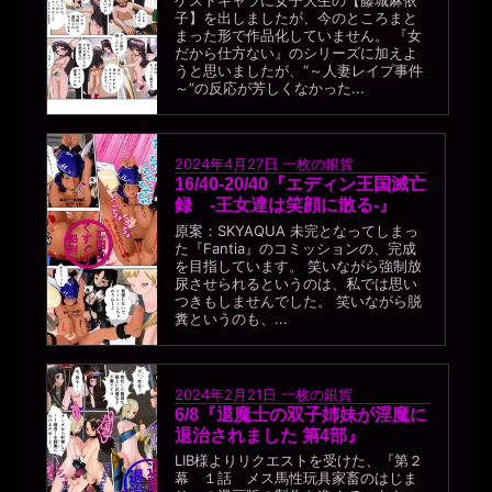
ゲストキャラに女子大生の【藤城麻依
子】を出しましたが、今のところまと
まった形で作品化していません。 『女
だから仕方ない』のシリーズに加えよ
うと思いましたが、“～人妻レイプ事件
～”の反応が芳しくなかった...
2024年4月27日
一枚の銀貨
16/40-20/40『エディン王国滅亡
録 -王女達は笑顔に散る-』
原案：SKYAQUA 未完となってしまっ
た『Fantia』のコミッションの、完成
を目指しています。 笑いながら強制放
尿させられるというのは、私では思い
つきもしませんでした。 笑いながら脱
糞というのも、...
2024年2月21日
一枚の銀貨
6/8『退魔士の双子姉妹が淫魔に
退治されました 第4部』
LIB様よりリクエストを受けた、『第２
幕 １話 メス馬性玩具家畜のはじま