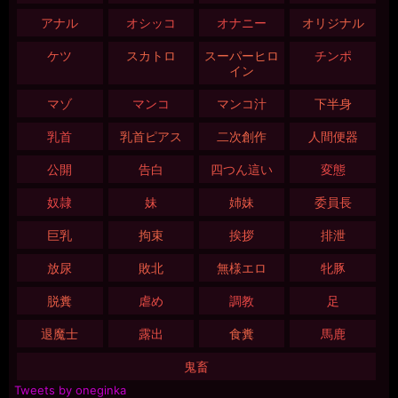
アナル
オシッコ
オナニー
オリジナル
ケツ
スカトロ
スーパーヒロ
チンポ
イン
マゾ
マンコ
マンコ汁
下半身
乳首
乳首ピアス
二次創作
人間便器
公開
告白
四つん這い
変態
奴隷
妹
姉妹
委員長
巨乳
拘束
挨拶
排泄
放尿
敗北
無様エロ
牝豚
脱糞
虐め
調教
足
退魔士
露出
食糞
馬鹿
鬼畜
Tweets by oneginka