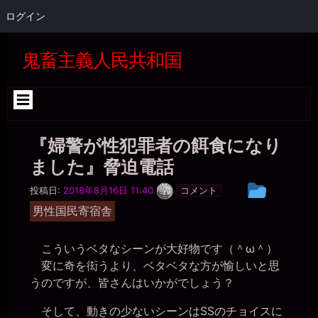
ログイン
コ
ン
鬼畜主義人民共和国
テ
ン
ツ
へ
ス
キ
『婦警が性犯罪者の餌食になり
ッ
プ
ました』脅迫電話
一
投
投稿日:
2018年8月16日 11:40
コメント
枚
稿
の
男性国民寄宿舎
銀
グ
貨
ル
こういうベタなシーンが大好物です（＾ω＾）
ー
変に奇を衒うより、ベタベタな方が愉しいと思
プ
うのですが、皆さんはいかがでしょう？
そして、動きの少ないシーンはSSのチョイスに