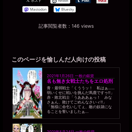
Reddit
Mastodon
Bluesky
記事閲覧者数：146 views
このページを愉しんだ人向けの投稿
2021年1月26日
一枚の銀貨
名も無き女戦士たちをエロ処刑
青・最弱戦士「くううッ！ 私はぁ……
弱いくせに戦いを挑んだ馬鹿ですゥ!!」
赤・敗北戦士「うあああぁっ！ みな
さぁん、敗けてごめんなさいィ!!」
「無様に命乞いしてぇ、敵の奴隷にな
ることを誓いましたぁ...
2021年5月24日
一枚の銀貨