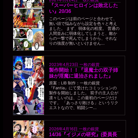
『スーパーヒロインは敗北した
い』20/36
このページは前のページと合わせて、
無い頭で悩みながら設定を色々と考え
ました。 まず、弱体化の程度。 普通の
人間並みに弱体化してしまうと、敵か
らの一撃で死んでしまうから、それな
りの強度が無いといけません...
2023年4月23日
一枚の銀貨
製作開始！！『退魔士の双子姉
妹が淫魔に退治されました』
原案：LIB 制作：一枚の銀貨
『Fantia』にて受けたコミッションの
製作を開始しました。 双子の主人公が
凛々しいのは、この最初のページだけ
です。 「あっさり敗ける」というリク
エストなので、戦闘シー...
2026年4月16日
一枚の銀貨
14/36『イジメの研究』(委員長