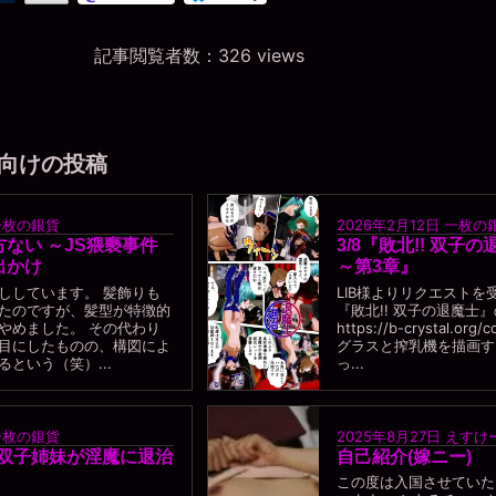
記事閲覧者数：326 views
向けの投稿
一枚の銀貨
2026年2月12日
一枚の
ない ～JS猥褻事件
3/8『敗北!! 双子
出かけ
～第3章』
ししています。 髪飾りも
LIB様よりリクエストを
たのですが、髪型が特徴的
『敗北!! 双子の退魔士
やめました。 その代わり
https://b-crystal.org/
目にしたものの、構図によ
グラスと搾乳機を描画す
という（笑）...
っ...
一枚の銀貨
2025年8月27日
えすけ
の双子姉妹が淫魔に退治
自己紹介(嫁ニー)
この度は入国させていた