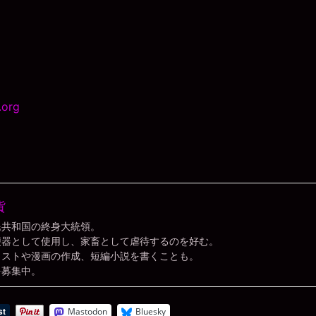
貨
民共和国の終身大統領。
便器として使用し、家畜として虐待するのを好む。
ラストや漫画の作成、短編小説を書くことも。
を募集中。
Mastodon
Bluesky