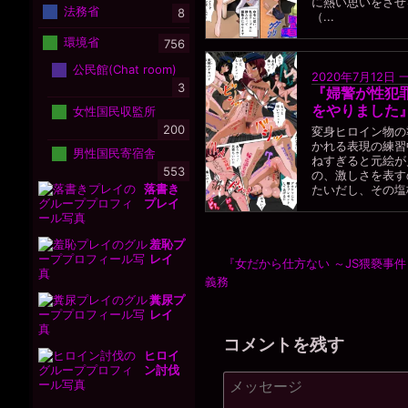
に熱い思いをさせ
法務省
8
（...
環境省
756
公民館(Chat room)
2020年7月12日
3
『婦警が性犯
をやりました
女性国民収監所
200
変身ヒロイン物の
かれる表現の練習
男性国民寄宿舎
ねすぎると元絵が
553
の、激しさを表す
落書き
たいだし、その塩梅に
プレイ
羞恥プ
レイ
『女だから仕方ない ～JS猥褻事
義務
糞尿プ
レイ
コメントを残す
ヒロイ
ン討伐