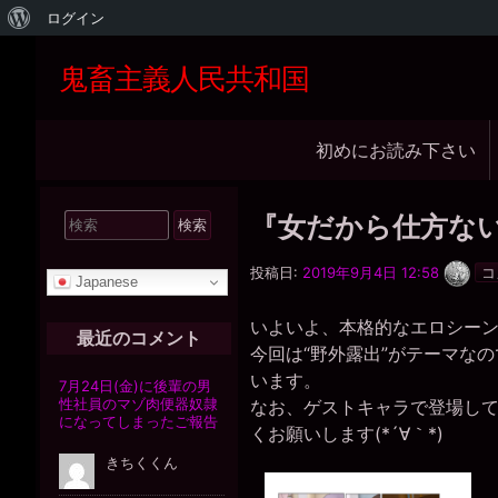
WordPress
ログイン
に
鬼畜主義人民共和国
つ
い
メ
初めにお読み下さい
て
イ
ン
検
『女だから仕方ない
ナ
索
一
ビ
対
投稿日:
2019年9月4日 12:58
コ
枚
Japanese
象:
の
ゲ
銀
いよいよ、本格的なエロシー
貨
ー
最近のコメント
今回は“野外露出”がテーマな
シ
います。
ョ
なお、ゲストキャラで登場し
ン
くお願いします(*´∀｀*)