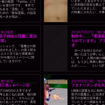
います。 とあるチャッ
一枚の銀貨 『Fantia』にて
に共和国の存在を教えて
ンを進行中です。 本作で
ていただきました。 
もある『霊核』と、そのメ
の対象にされたい、大事な
ための『疑似霊核』の設定
べきか悩み...
一枚の銀貨
2012年11月27日
一枚の
の双子姉妹が淫魔に退治
制作中……『委員長
2部』
られています』 ブ
ぎ
コミッションで、『退魔士の双
治されました』の第２部を
ポーズを付けるのが、
クエスト主であり原案者の
描いたほうが早いんじ
設定や今後のストーリーに関
(；´∀｀) 人間の体の
ていますので、...
ば、もう少し簡単に動か
んが………。 という訳で
一枚の銀貨
2024年5月23日
一枚の
逆三角』6ページ目
フタナリチンポを矢
アのMODが入手できず、
LIB様の原案を元に制作
考えあぐねた結果、他の画
双子の退魔士』に出演す
にしました。 そちらには
双子の女騎士従卒者と、
ねてあったのですが、美世
ていたくノ一姉妹をキ