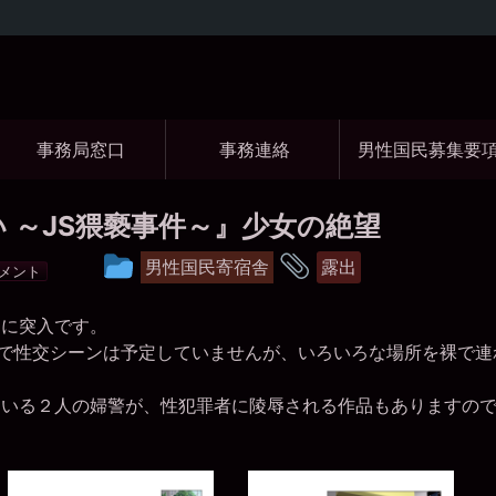
コ
ン
テ
ン
ツ
事務局窓口
事務連絡
男性国民募集要
へ
ス
キ
ッ
 ～JS猥褻事件～』少女の絶望
プ
投
タ
男性国民寄宿舎
露出
メント
稿
グ
グ
ンに突入です。
ので性交シーンは予定していませんが、いろいろな場所を裸で
ル
ー
ている２人の婦警が、性犯罪者に陵辱される作品もありますの
プ