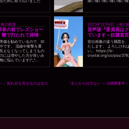
るために取り払いました
痛い痛い痛い痛い痛い痛..
一枚の銀貨
2023年12月6日
一枚の
罪者の前でレズショー
音声版『委員長はク
』鞭で打たれて発情
ています～奴隷宣言
準備を勧めているので、叩
宣伝画像の違う構図を、
中です。 流線や衝撃を重
たします。 よろしけれ
見えなくなってしまうもの
い。 https://b-
のには増やした方が良いみ
crystal.org/co/pss/3
悩んでいます(^_^...
件～』割れ目を見せるのは女の
『女だから仕方ない ～JS猥褻事件