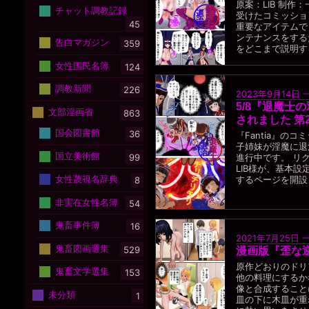
原案：LIB 制作：
チャット調教記録
受けたコミッショ
45
重要なアイテムで
ンテナンスをする
告白マガジン
359
をどこまで説明する
女性国民名簿
124
調教新聞
226
2023年9月14日
5/8『退魔士
文部淫画省
863
されました 第
国会図書館
36
『Fantia』の
子姉妹が淫魔に退
国立美術館
99
進行中です。 リ
LIB様が、基本
女性蔑視名辞典
するページを開設し
8
非実在女性名簿
54
鬼畜事件簿
16
2021年7月25日
鬼畜図画選集
529
漫画版『歪な
原作どおりのドリ
鬼畜文学選集
153
他の料理にするか
像と合成すること
未分類
1
皿の下に木皿が重