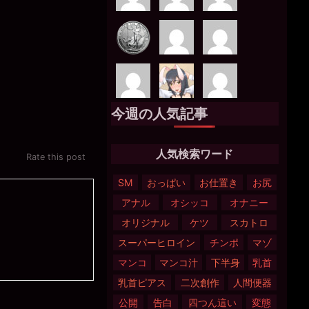
今週の人気記事
人気検索ワード
Rate this post
SM
おっぱい
お仕置き
お尻
アナル
オシッコ
オナニー
オリジナル
ケツ
スカトロ
スーパーヒロイン
チンポ
マゾ
マンコ
マンコ汁
下半身
乳首
乳首ピアス
二次創作
人間便器
公開
告白
四つん這い
変態