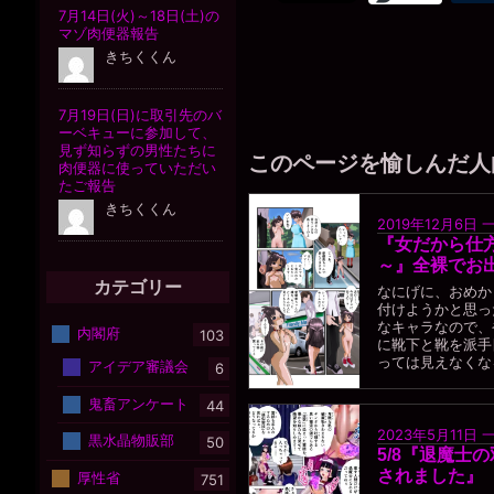
このページを愉しんだ人
2019年12月6日
『女だから仕方
～』全裸でお
カテゴリー
なにげに、おめか
付けようかと思っ
なキャラなので、
内閣府
103
に靴下と靴を派手
っては見えなくなる
アイデア審議会
6
鬼畜アンケート
44
2023年5月11日
黒水晶物販部
50
5/8『退魔士
されました』
厚性省
751