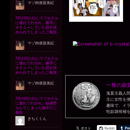
一枚の銀
鬼畜主義人
主に女性を
趣味で、イ
牝奴隷候補
Reddit