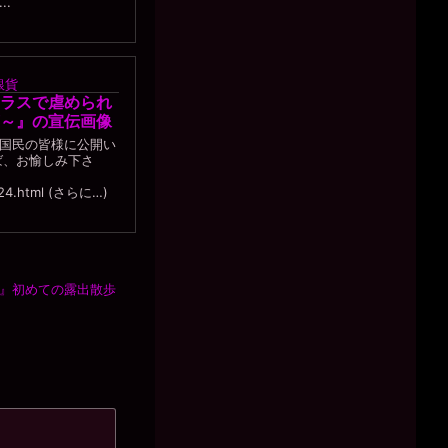
.
銀貨
ラスで虐められ
～』の宣伝画像
国民の皆様に公開い
ば、お愉しみ下さ
7824.html (さらに…)
～』初めての露出散歩