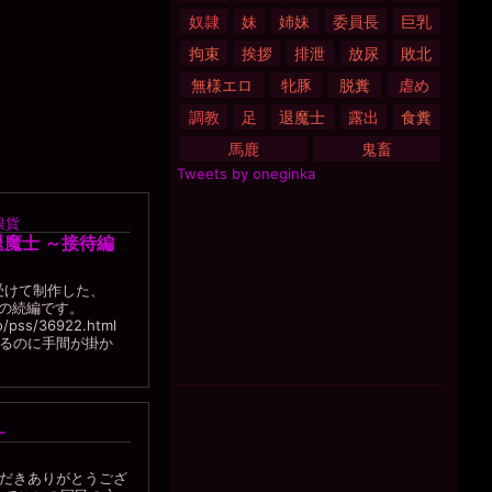
奴隷
妹
姉妹
委員長
巨乳
拘束
挨拶
排泄
放尿
敗北
無様エロ
牝豚
脱糞
虐め
調教
足
退魔士
露出
食糞
馬鹿
鬼畜
Tweets by oneginka
銀貨
の退魔士 ～接待編
受けて制作した、
』の続編です。
co/pss/36922.html
るのに手間が掛か
ー
だきありがとうござ