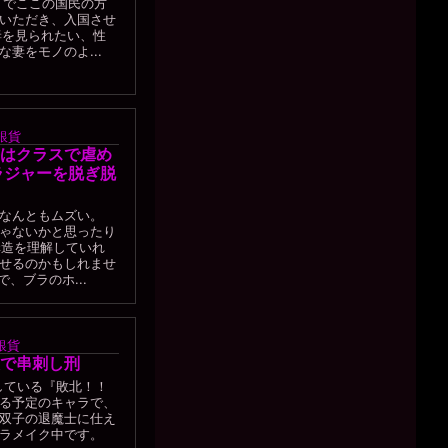
トでここの国民の方
いただき、入国させ
妻を見られたい、性
妻をモノのよ...
銀貨
はクラスで虐め
ラジャーを脱ぎ脱
なんともムズい。
ゃないかと思ったり
構造を理解していれ
せるのかもしれませ
、ブラのホ...
銀貨
で串刺し刑
している『敗北！！
る予定のキャラで、
双子の退魔士に仕え
ャラメイク中です。