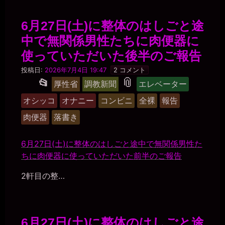
6月27日(土)に整体のはしごと途
中で無関係男性たちに肉便器に
使っていただいた後半のご報告
マ
投稿日:
2026年7月4日 19:47
2 コメント
ゾ
タ
📎
投
📂
厚性省
調教新聞
エレベーター
肉
稿
便
グ
オシッコ
オナニー
コンビニ
全裸
報告
器
グ
美
肉便器
落書き
紀
ル
ー
6月27日(土)に整体のはしごと途中で無関係男性た
プ
ちに肉便器に使っていただいた前半のご報告
2軒目の整…
6月27日(土)に整体のはしごと途