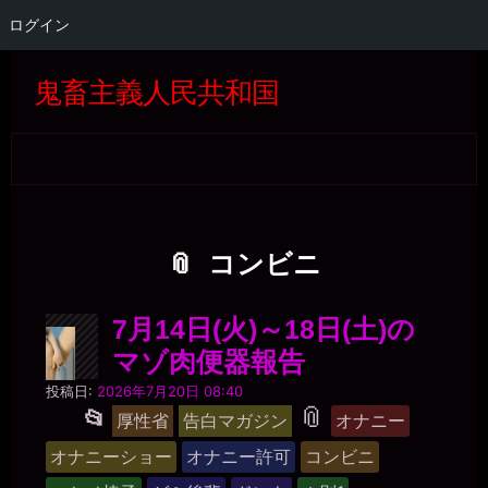
ログイン
コ
Skip
Skip
Skip
Skip
Skip
Skip
Skip
Skip
Skip
Skip
Skip
Skip
Skip
Skip
Skip
Skip
ン
to
to
to
to
to
to
to
to
to
to
to
to
to
to
to
to
鬼畜主義人民共和国
テ
SEARCH-
GTRANSLATE-
RECENT-
CATEGORIES-
BLOCK-
WP_STATISTICS_WIDGET-
META-
BLOCK-
BLOCK-
BLOCK-
QUICK-
BLOCK-
BLOCK-
BLOCK-
TAG_CLOUD-
BLOCK-
ン
2
5
COMMENTS-
4
22
3
2
5
36
37
CHAT-
26
27
24
3
39
ツ
2
WIDGET-
へ
5
ス
キ
ッ
プ
コンビニ
7月14日(火)～18日(土)の
マゾ肉便器報告
マ
投稿日:
2026年7月20日 08:40
ゾ
タ
📎
投
📂
厚性省
告白マガジン
オナニー
肉
稿
グ
便
オナニーショー
オナニー許可
コンビニ
器
グ
美