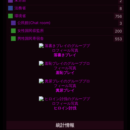
2
法務省
8
環境省
756
公民館(Chat room)
3
女性国民収監所
200
男性国民寄宿舎
553
落書きプレイ
羞恥プレイ
糞尿プレイ
ヒロイン討伐
統計情報