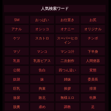
人気検索ワード
SM
おっぱい
お仕置き
お尻
アナル
オシッコ
オナニー
オリジナル
ケツ
スカトロ
スーパーヒロ
チンポ
イン
マゾ
マンコ
マンコ汁
下半身
乳首
乳首ピアス
二次創作
人間便器
公開
告白
四つん這い
変態
奴隷
妹
姉妹
委員長
巨乳
拘束
挨拶
排泄
放尿
敗北
無様エロ
牝豚
脱糞
虐め
調教
足