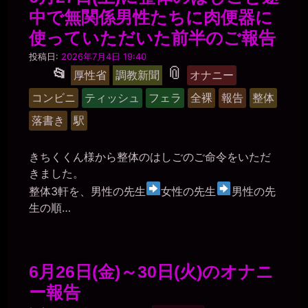
中で無関係男性たちに肉便器に
使っていただいた前半のご報告
マ
投稿日:
2026年7月4日 19:40
ゾ
タ
📎
投
📂
厚性省
調教新聞
オナニー
肉
稿
グ
便
コンビニ
ティッシュ
フェラ
全裸
報告
整体
器
グ
美
落書き
駅
ル
紀
ー
きちくくん様から整体のはしごのご命令をいただ
プ
きました。
整体3軒を、男性の先生
女性の先生
男性の先
生の順…
6月26日(金)～30日(火)のオナニ
ー報告