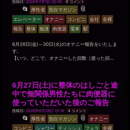
マ
投稿日:
2026年7月1日 20:45
6 コメント
ゾ
タ
📎
投
📂
厚性省
告白マガジン
肉
稿
便
グ
エレベーター
オナニー
コンビニ
会社
全裸
器
グ
美
報告
整体
痴漢
肉便器
電車
駅
紀
ル
ー
6月26日(金)～30日(火)のオナニー報告をいたしま
プ
す。
【いつ、どこで、オナニーした回数（逝った回…
6月27日(土)に整体のはしごと途
中で無関係男性たちに肉便器に
使っていただいた後のご報告
マ
投稿日:
2026年6月28日 15:16
4 コメント
ゾ
タ
📎
投
📂
厚性省
告白マガジン
オナニー
肉
稿
便
グ
コンビニ
シャワー
ティッシュ
フェラ
全裸
器