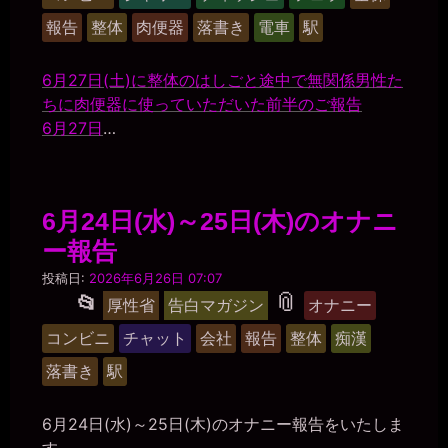
グ
美
報告
整体
肉便器
落書き
電車
駅
紀
ル
ー
6月27日(土)に整体のはしごと途中で無関係男性た
プ
ちに肉便器に使っていただいた前半のご報告
6月27日
…
6月24日(水)～25日(木)のオナニ
ー報告
マ
投稿日:
2026年6月26日 07:07
ゾ
タ
📎
投
📂
厚性省
告白マガジン
オナニー
肉
稿
グ
便
コンビニ
チャット
会社
報告
整体
痴漢
器
グ
美
落書き
駅
ル
紀
ー
6月24日(水)～25日(木)のオナニー報告をいたしま
プ
す。