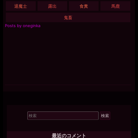
退魔士
露出
食糞
馬鹿
鬼畜
Posts by oneginka
検
索
対
象:
最近のコメント