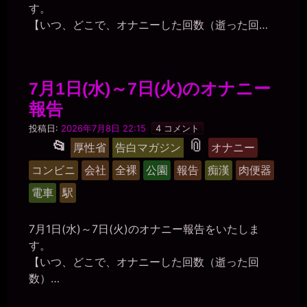
す。
プ
【いつ、どこで、オナニーした回数（逝った回…
7月1日(水)～7日(火)のオナニー
報告
マ
投稿日:
2026年7月8日 22:15
4 コメント
ゾ
タ
📎
投
📂
厚性省
告白マガジン
オナニー
肉
稿
便
グ
コンビニ
会社
全裸
公園
報告
痴漢
肉便器
器
グ
美
電車
駅
紀
ル
ー
7月1日(水)～7日(火)のオナニー報告をいたしま
プ
す。
【いつ、どこで、オナニーした回数（逝った回
数）…