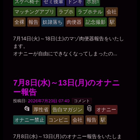
スケベ椅子
ゼミ後輩
ドンキ
ホ別1
ル
紀
ー
マッチングアプリ
ラブホ
ラブホテル
会社
プ
全裸
報告
奴隷落ち
肉便器
記念撮影
駅
7月14日(火)～18日(土)のマゾ肉便器報告をいたし
ます。
オナニーが自由にできなくなってしまったの…
7月8日(水)～13日(月)のオナニ
ー報告
マ
投稿日:
2026年7月20日 07:40
コメント
ゾ
タ
📎
投
📂
厚性省
告白マガジン
オナニー
肉
稿
便
グ
オナニー禁止
コンビニ
会社
報告
駅
器
グ
美
紀
ル
7月8日(水)～13日(月)のオナニー報告をいたしま
ー