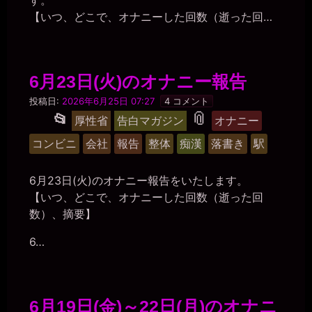
【いつ、どこで、オナニーした回数（逝った回…
6月23日(火)のオナニー報告
マ
投稿日:
2026年6月25日 07:27
4 コメント
ゾ
タ
📎
投
📂
厚性省
告白マガジン
オナニー
肉
稿
便
グ
コンビニ
会社
報告
整体
痴漢
落書き
駅
器
グ
美
紀
ル
6月23日(火)のオナニー報告をいたします。
ー
【いつ、どこで、オナニーした回数（逝った回
プ
数）、摘要】
6…
6月19日(金)～22日(月)のオナニ