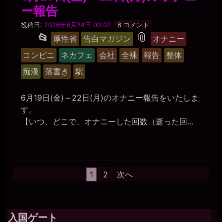
ー報告
マ
投稿日:
2026年6月24日 00:07
6 コメント
ゾ
タ
📎
投
📂
厚性省
告白マガジン
オナニー
肉
稿
便
グ
コンビニ
ネカフェ
会社
全裸
報告
整体
器
グ
美
痴漢
落書き
駅
紀
ル
ー
6月19日(金)～22日(月)のオナニー報告をいたしま
プ
す。
【いつ、どこで、オナニーした回数（逝った回…
投
1
2
次へ
稿
の
ペ
入国ゲート
ー