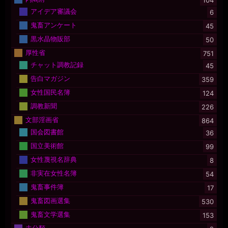
104
アイデア審議会
6
鬼畜アンケート
45
黒水晶物販部
50
厚性省
751
チャット調教記録
45
告白マガジン
359
女性国民名簿
124
調教新聞
226
文部淫画省
864
国会図書館
36
国立美術館
99
女性蔑視名辞典
8
非実在女性名簿
54
鬼畜事件簿
17
鬼畜図画選集
530
鬼畜文学選集
153
未分類