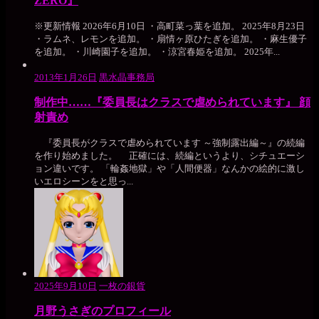
ZERO』
※更新情報 2026年6月10日 ・高町菜っ葉を追加。 2025年8月23日
・ラムネ、レモンを追加。 ・扇情ヶ原ひたぎを追加。 ・麻生優子
を追加。 ・川崎園子を追加。 ・涼宮春姫を追加。 2025年...
2013年1月26日
黒水晶事務局
制作中……『委員長はクラスで虐められています』 顔
射責め
『委員長がクラスで虐められています ～強制露出編～』の続編
を作り始めました。 正確には、続編というより、シチュエーシ
ョン違いです。 「輪姦地獄」や「人間便器」なんかの絵的に激し
いエロシーンをと思っ...
2025年9月10日
一枚の銀貨
月野うさぎのプロフィール