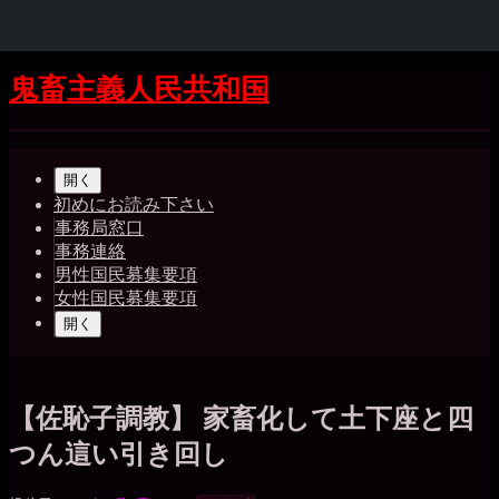
コ
鬼畜主義人民共和国
ン
テ
Shrunk
Expand
ン
メ
ツ
開く
イ
へ
初めにお読み下さい
ス
事務局窓口
ン
キ
事務連絡
ッ
ナ
男性国民募集要項
プ
女性国民募集要項
ビ
開く
ゲ
ー
シ
【佐恥子調教】 家畜化して土下座と四
ョ
つん這い引き回し
ン