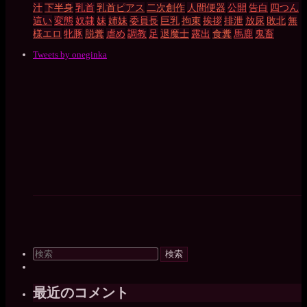
汁
下半身
乳首
乳首ピアス
二次創作
人間便器
公開
告白
四つん
這い
変態
奴隷
妹
姉妹
委員長
巨乳
拘束
挨拶
排泄
放尿
敗北
無
様エロ
牝豚
脱糞
虐め
調教
足
退魔士
露出
食糞
馬鹿
鬼畜
Tweets by oneginka
検
索
対
象:
最近のコメント