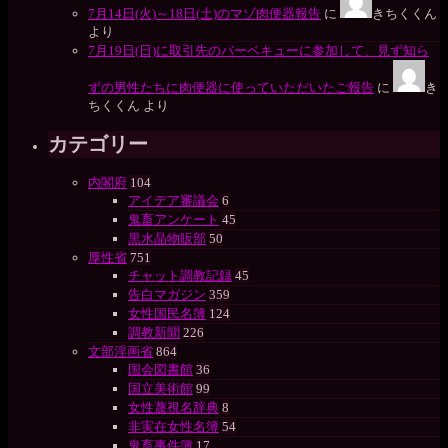
7月14日(火)～18日(土)のマゾ肉便器報告
に
きちくくん
より
7月19日(日)に取引先のバーベキューに参加して、見ず知ら
ずの男性たちに肉便器に使っていただいたご報告
に
き
ちくくん
より
カテゴリー
内閣府
104
アイデア審議会
6
鬼畜アンケート
45
黒水晶物販部
50
厚性省
751
チャット調教記録
45
告白マガジン
359
女性国民名簿
124
調教新聞
226
文部淫画省
864
国会図書館
36
国立美術館
99
女性蔑視名辞典
8
非実在女性名簿
54
鬼畜事件簿
17