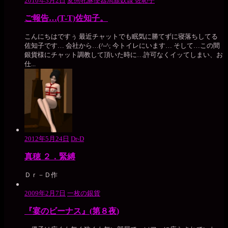
2010年3月2日
変態牝豚便器馬鹿奴隷 佐恥子
ご報告…(T-T)佐知子。
こんにちはですぅ 最近チャットでも眠気に勝てずに寝落ちしてる
佐知子です… 会社から…(^-^; 今トイレにいます… そして…この間
銀貨様にチャット調教して頂いた時に…許可なくイッてしまい、お
仕...
2012年5月24日
Dr-D
真穂 ２．緊縛
Ｄｒ－Ｄ作
2009年2月7日
一枚の銀貨
『宴のビーナス』(第８夜)