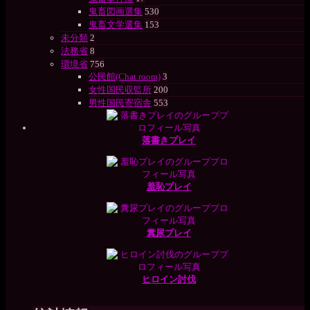
鬼畜図画選集
530
鬼畜文学選集
153
未分類
2
法務省
8
環境省
756
公民館(Chat room)
3
女性国民収監所
200
男性国民寄宿舎
553
落書きプレイ
羞恥プレイ
糞尿プレイ
ヒロイン討伐