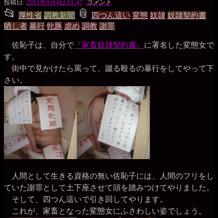
一
投稿日:
2011年9月4日 01:47
コメント
📂
📎
枚
投
タ
厚性省
調教新聞
四つん這い
変態
奴隷
奴隷契約書
の
晒し者
暴行
牝豚
虐め
調教
謝罪
銀
稿
グ
貨
佐恥子は、自分で
『家畜奴隷契約書』
に署名した変態女で
グ
す。
ル
街中で見かけたら罵って、蹴る殴るの暴行をしてやって下
さい。
ー
プ
人間として生きる資格の無い佐恥子には、人間のフリをし
ていた謝罪として土下座させて頭を踏みつけてやりました。
そして、四つん這いで引き回してやります。
これが、家畜となった変態女にふさわしい姿でしょう。