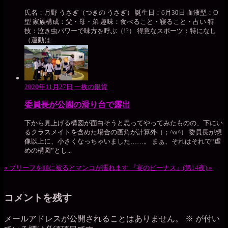
氏名：月野 うさぎ（つきの うさぎ） 誕生日：6月30日 血液型：O
型 家族構成：父・母・弟 趣味：食べること・寝ること・占い 特
技：泣き虫パワーで味方を呼ぶ（!?） 得意なスポーツ：特になし
（運動は...
2020年11月27日
一枚の銀貨
委員長が公園の滑り台で露出
下から見上げる構図が面白そうと思ってやってみたものの、下にい
るクラスメイトを含めた場合の画角が計算外（；^ω^） 委員長が想
像以上に、小さくなっちゃいました……。 まぁ、それはそれで“虐
めの構図”とし...
«
ブリーフを頭に被るとマンコが濡れます
『宴のビーナス』(第14夜)
»
コメントを残す
メールアドレスが公開されることはありません。
※
が付い