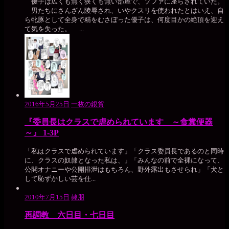
優子は広くも無く狭くも無い部屋で、ソファに座らされていた。
男たちにさんざん陵辱され、いやクスリを使われたとはいえ、自
ら牝豚として全身で精をむさぼった優子は、何度目かの絶頂を迎え
て気を失った。 ...
2016年5月25日
一枚の銀貨
『委員長はクラスで虐められています ～食糞便器
～』 1-3P
「私はクラスで虐められています」「クラス委員長であるのと同時
に、クラスの奴隷となった私は、」「みんなの前で全裸になって、
公開オナニーや公開排泄はもちろん、野外露出もさせられ」「犬と
して恥ずかしい芸を仕...
2010年7月15日
隷朋
再調教 六日目・七日目