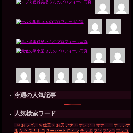
今週の人気記事
人気検索ワード
SM
おっぱい
お仕置き
お尻
アナル
オシッコ
オナニー
オリジナ
ル
ケツ
スカトロ
スーパーヒロイン
チンポ
マゾ
マンコ
マンコ