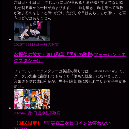
六日目～七日目 同じように目が覚めるとまだ殆ど生えてない陰
毛を剃る事から一日が始まります。 歯を磨き、顔を洗って調教
が始まるのをじっと待つだけ。ただし今日はあちこちが痛い、と言
うほどではありません...
2026年7月18日
一枚の銀貨
名探偵の彼女・遠山和葉『男剣の堕悦(フォールン・エ
クスタシー)』
フォールン・エクスタシーは英語の綴りでは「Fallen Ecstasy」で、
グーグル先生に翻訳してもらうと「堕ちた恍惚」になりました。
合気道を嗜む遠山和葉が、男子剣道部員に襲われていた女子生徒を
助け...
2026年6月9日
黒水晶事務局
【国民限定】
『非実在二次ヒロインは笑わない