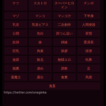
ケツ
スカトロ
スーパーヒロ
チンポ
イン
マゾ
マンコ
マンコ汁
下半身
乳首
乳首ピアス
二次創作
人間便器
公開
告白
四つん這い
変態
奴隷
妹
姉妹
委員長
巨乳
拘束
挨拶
排泄
放尿
敗北
無様エロ
牝豚
脱糞
虐め
調教
足
退魔士
露出
食糞
馬鹿
鬼畜
https://twitter.com/oneginka