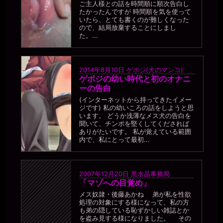
ご主人樣との話を時間順に順次告白し
たかったんですが 時間順を気を使って
いたら、とても書くのが難しくなった
ので、結局放棄することにしまし
た。...
2014年8月10日
ゲボジ(犬のマンコ)
ゲボジの幼い時代と初のオナニ
ーの告白
(インターネットから持ってきたイメー
ジです) 私の幼いころの話をしようと思
います。 どうか浅薄なメス犬の告白を
聞いて、チンポを堅くしてくだされば
ありがたいです。 私が覚えている範囲
内で、私にとって最初...
2007年12月20日
黒水晶事務局
「マゾへの目覚め」
メス奴隷・後藤あかね 弟が私を性欲
処理の対象にする様になって、私の方
も弟の隠している恥ずかしい雑誌とか
を盗み見する様になりました。 その