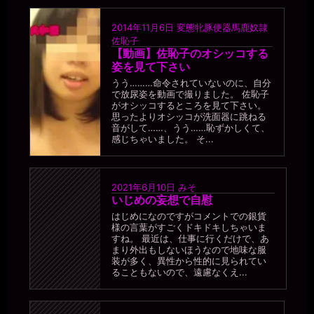
2014年11月6日
変態牝豚便器馬鹿奴隷
佐恥子
【動画】佐恥子のオシッコする
姿を見て下さい
うう………命令されていないのに、自分
で放尿姿を動画で撮りました。 佐恥子
がオシッコするところを見て下さい。
思ったよりオシッコが洗面器に跳ねる
音がして……、うう……恥ずかしくて、
感じちゃいました。 そ...
2021年6月10日
みそ
いじめの妄想で自慰
はじめになのですがコメントでの銀貨
様の言葉がすごくドキドキしちゃいま
すね。 最近は、仕事に行くだけで、あ
まり外出もしないほうなので地味な服
装が多く、異性から性的に見られてい
ることもないので、遠慮なくえ...