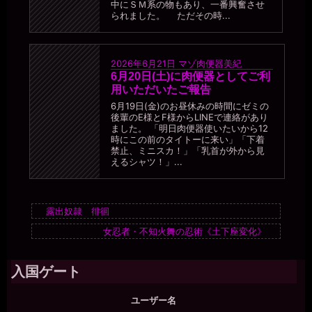
中にＳＭ系の物もあり、一番興奮させ
られました。 ただその時...
2026年6月21日
マゾ肉便器美紀
6月20日(土)に肉便器としてご利
用いただいたご報告
6月19日(金)のお昼休みの時間にゼミの
後輩のE様とF様からLINEで連絡があり
ました。 「明日肉便器使いたいから12
時にこの前のタイトーに来い」「下着
禁止、ミニスカ！」「乳首が外から見
えるシャツ！」...
露出奴隷 徘徊
女忍者・不知火舞の忍術《土下座変化》
入国ゲート
ユーザー名