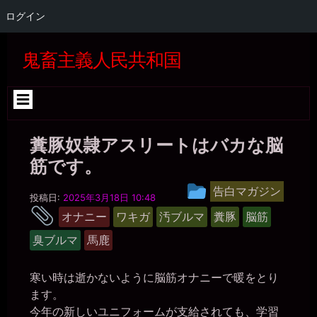
ログイン
コ
ン
鬼畜主義人民共和国
テ
ン
ツ
へ
ス
キ
糞豚奴隷アスリートはバカな脳
ッ
プ
筋です。
糞
投
告白マガジン
豚
投稿日:
2025年3月18日 10:48
稿
奴
タ
オナニー
ワキガ
汚ブルマ
糞豚
脳筋
隷
グ
グ
ア
臭ブルマ
馬鹿
ル
ス
リ
ー
ー
プ
ト
寒い時は逝かないように脳筋オナニーで暖をとり
さ
ます。
き
今年の新しいユニフォームが支給されても、学習