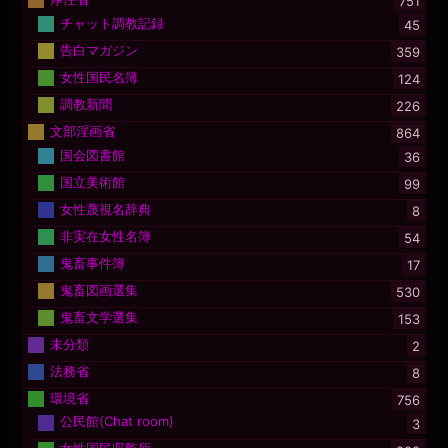
751
チャット調教記録
45
告白マガジン
359
女性国民名簿
124
調教新聞
226
文部淫画省
864
国会図書館
36
国立美術館
99
女性蔑視名辞典
8
非実在女性名簿
54
鬼畜事件簿
17
鬼畜図画選集
530
鬼畜文学選集
153
未分類
2
法務省
8
環境省
756
公民館(Chat room)
3