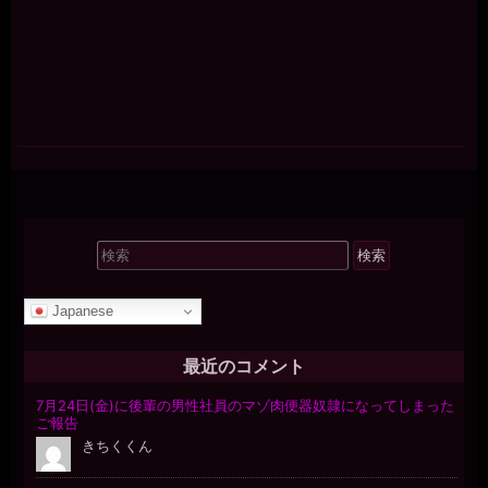
検
索
対
Japanese
象:
最近のコメント