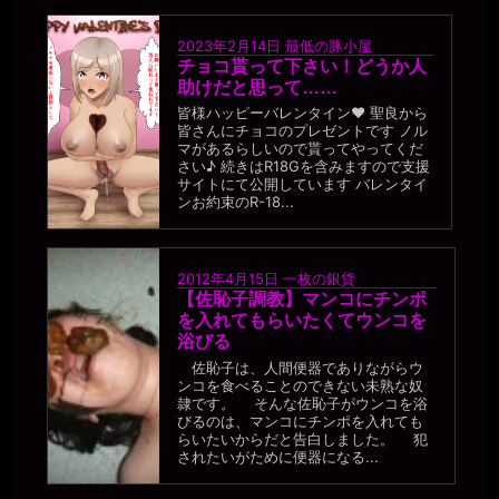
2023年2月14日
最低の豚小屋
チョコ貰って下さい！どうか人
助けだと思って……
皆様ハッピーバレンタイン❤ 聖良から
皆さんにチョコのプレゼントです ノル
マがあるらしいので貰ってやってくだ
さい♪ 続きはR18Gを含みますので支援
サイトにて公開しています バレンタイ
ンお約束のR-18...
2012年4月15日
一枚の銀貨
【佐恥子調教】マンコにチンポ
を入れてもらいたくてウンコを
浴びる
佐恥子は、人間便器でありながらウ
ンコを食べることのできない未熟な奴
隷です。 そんな佐恥子がウンコを浴
びるのは、マンコにチンポを入れても
らいたいからだと告白しました。 犯
されたいがために便器になる...