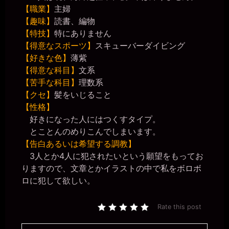
【職業】
主婦
【趣味】
読書、編物
【特技】
特にありません
【得意なスポーツ】
スキューバーダイビング
【好きな色】
薄紫
【得意な科目】
文系
【苦手な科目】
理数系
【クセ】
髪をいじること
【性格】
好きになった人にはつくすタイプ。
とことんのめりこんでしまいます。
【告白あるいは希望する調教】
3人とか4人に犯されたいという願望をもってお
りますので、文章とかイラストの中で私をボロボ
ロに犯して欲しい。
Rate this post