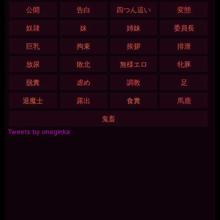
公開
告白
四つん這い
変態
奴隷
妹
姉妹
委員長
巨乳
拘束
挨拶
排泄
放尿
敗北
無様エロ
牝豚
脱糞
虐め
調教
足
退魔士
露出
食糞
馬鹿
鬼畜
Tweets by oneginka