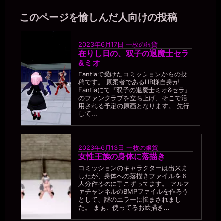
このページを愉しんだ人向けの投稿
2023年6月17日
一枚の銀貨
在りし日の、双子の退魔士セラ
&ミオ
Fantiaで受けたコミッションからの投
稿です。 原案者であるLIB様自身が
Fantiaにて『双子の退魔士ミオ&セラ』
のファンクラブを立ち上げ、そこで活
用される予定の原画となります。 先行
して...
2023年6月13日
一枚の銀貨
女性王族の身体に落描き
コミッションのキャラクターは出来ま
したが、身体への落描きファイルを６
人分作るのに手こずってます。 アルフ
ァチャンネルのBMPファイルを作ろう
として、謎のエラーに悩まされまし
た。 まぁ、使ってるお絵描き...