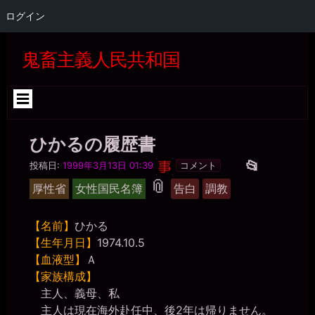
ログイン
コ
ン
鬼畜主義人民共和国
テ
ン
ツ
へ
ス
キ
ひかるの履歴書
ッ
プ
黒
投
📂
投稿日:
1999年3月13日 01:39
コメント
水
タ
稿
📎
晶
厚性省
女性国民名簿
告白
調教
事
グ
グ
務
ル
局
【名前】
ひかる
ー
【生年月日】
1974.10.5
プ
【血液型】
Ａ
【家族構成】
主人、義母、私
主人は現在海外赴任中、後2年は帰りません。