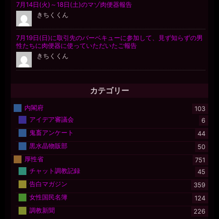
カテゴリー
内閣府
103
アイデア審議会
6
鬼畜アンケート
44
黒水晶物販部
50
厚性省
751
チャット調教記録
45
告白マガジン
359
女性国民名簿
124
調教新聞
226