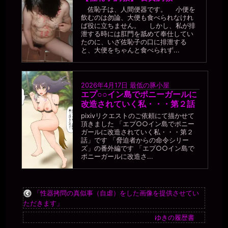
佐恥子は、人間便器です。 小便を
飲むのは勿論、大便も食べられなけれ
ば役に立ちません。 しかし、私が排
泄する時には肛門を舐めて奉仕してい
たのに、いざ佐恥子の口に排泄する
と、大便をちゃんと食べられず...
2026年4月17日
最低の豚小屋
エプ○○イン島でポニーガールに
改造されていく私・・・第２話
pixivリクエストのご依頼にて描かせて
頂きました 「エプ○○イン島でポニー
ガールに改造されていく私・・・第２
話」です 「脅迫者からの命令シリー
ズ」の番外編です 「エプ○○イン島で
ポニーガールに改造さ...
「性器拷問の真似事（自虐）をした画像を提供させてい
ただきます」
ゆきの履歴書