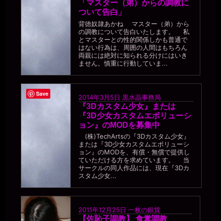
「マスター（弟）からの調教に
ついて告白」
背徳奴隷あかね マスター（弟）から
の調教について告白いたします。 私
とマスターとの性的関係しかも普通で
はない行為は、周囲の人間はもちろん
両親には絶対に知られる分けにはいき
ません。慎重に行動していま...
Save
2014年3月5日
黒水晶事務局
『3Dカスタム少女』または
『3D少女カスタムエボリューシ
ョン』のMODを募集中
(株)TechArtsの『3Dカスタム少女』
または『3D少女カスタムエボリューシ
ョン』のMODを、有償・無償で提供し
ていただける方を求めています。 当
サークルの同人作品には、現在『3Dカ
スタム少女...
2011年12月25日
一枚の銀貨
【佐恥子調教】 食糞調教