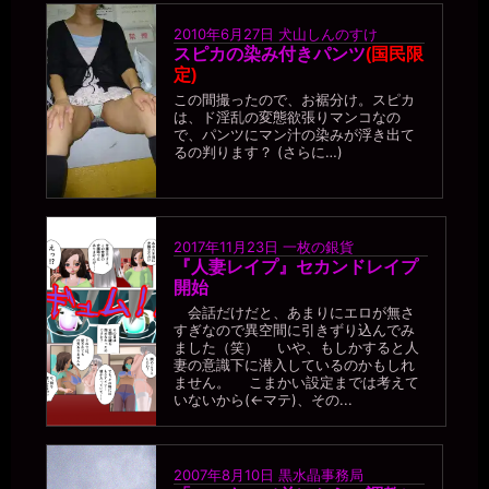
2010年6月27日
犬山しんのすけ
スピカの染み付きパンツ
(国民限
定)
この間撮ったので、お裾分け。スピカ
は、ド淫乱の変態欲張りマンコなの
で、パンツにマン汁の染みが浮き出て
るの判ります？ (さらに…)
2017年11月23日
一枚の銀貨
『人妻レイプ』セカンドレイプ
開始
会話だけだと、あまりにエロが無さ
すぎなので異空間に引きずり込んでみ
ました（笑） いや、もしかすると人
妻の意識下に潜入しているのかもしれ
ません。 こまかい設定までは考えて
いないから(←マテ)、その...
2007年8月10日
黒水晶事務局