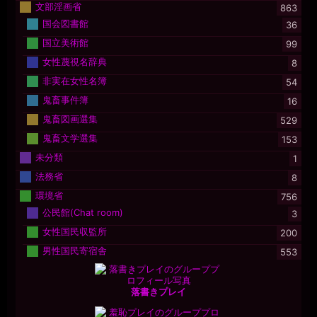
文部淫画省
863
国会図書館
36
国立美術館
99
女性蔑視名辞典
8
非実在女性名簿
54
鬼畜事件簿
16
鬼畜図画選集
529
鬼畜文学選集
153
未分類
1
法務省
8
環境省
756
公民館(Chat room)
3
女性国民収監所
200
男性国民寄宿舎
553
落書きプレイ