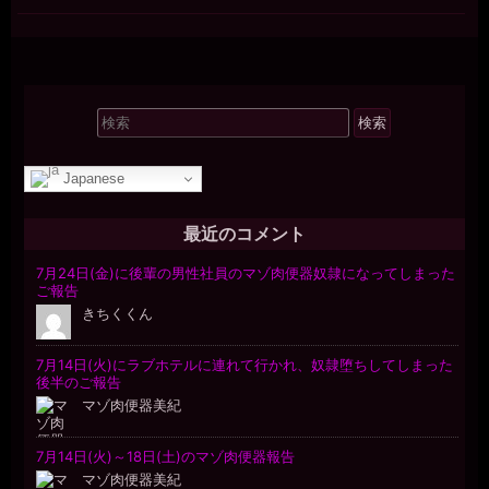
検
索
対
Japanese
象:
最近のコメント