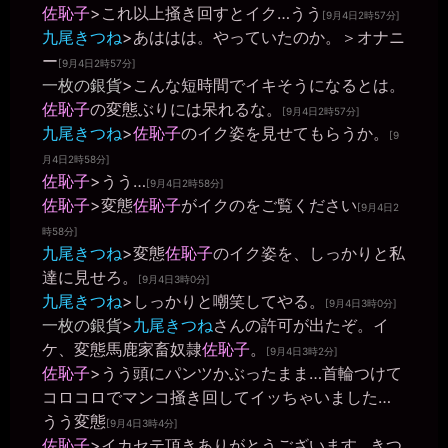
新たに登録しました。 韓国人です. よろしくお願いします
佐恥子
>これ以上掻き回すとイク…うう
[9月4日2時57分]
九尾きつね
>あははは。やっていたのか。＞オナニ
いちのい一枚の銀貨
2026年7月14日 - 19:48
ー
[9月4日2時57分]
こんばんは～(´∀｀)
一枚の銀貨
>こんな短時間でイキそうになるとは。
いちのい一枚の銀貨
佐恥子
の変態ぶりには呆れるな。
[9月4日2時57分]
2026年7月14日 - 19:48
九尾きつね
>
佐恥子
のイク姿を見せてもらうか。
21時頃まで作業しています。
[9
いちのい一枚の銀貨
月4日2時58分]
2026年7月14日 - 19:48
佐恥子
>うう…
[9月4日2時58分]
blue_skyさん、ようこそ～♪
佐恥子
>変態
佐恥子
がイクのをご覧ください
[9月4日2
いちのい一枚の銀貨
時58分]
2026年7月14日 - 21:15
九尾きつね
>変態
佐恥子
のイク姿を、しっかりと私
投稿完了！
達に見せろ。
[9月4日3時0分]
きちくくん
九尾きつね
>しっかりと嘲笑してやる。
2026年7月16日 - 00:18
[9月4日3時0分]
こんばんは
一枚の銀貨
>
九尾きつね
さんの許可が出たぞ。イ
一枚の銀貨
ケ、変態馬鹿家畜奴隷
佐恥子
。
[9月4日3時2分]
2026年7月16日 - 11:55
佐恥子
>うう頭にパンツかぶったまま…首輪つけて
こんにちは～(´∀｀)
コロコロでマンコ掻き回してイッちゃいました…
一枚の銀貨
うう変態
[9月4日3時4分]
2026年7月16日 - 11:55
佐恥子
>イカセテ頂きありがとうございます…きつ
14時頃まで作業しています。