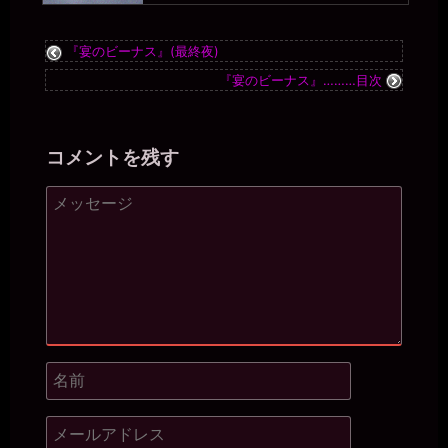
す。。そんな。。
一枚の銀貨
2026年7月18日 - 21:46
『宴のビーナス』(最終夜)
やっぱり、便器のくせに頭が回るんだなぁ。頭脳の無駄遣い（笑）
『宴のビーナス』………目次
miiki0119
2026年7月18日 - 21:46
うう。。
コメントを残す
miiki0119
2026年7月18日 - 21:48
ああ。。1年で500人以上なんて。。ほとんど毎日2人以上に使って
いただかないと。。うう。。本当に公衆便女になっちゃう。。
一枚の銀貨
2026年7月18日 - 21:50
マゾ肉便器美紀から公衆便女美紀にジョブチェンジだな。
miiki0119
2026年7月18日 - 21:51
ああ。。そんな。。
一枚の銀貨
2026年7月18日 - 21:55
おっと、そろそろ夕飯だ。俺は落ちるが、オナニーするなら報告し
ろよ(⌒▽⌒)
miiki0119