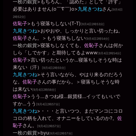
一枚の銀貨
>もちろん、「認めた」として「許す」
2026年7月1日 - 18:35
Dr-D様、こんばんは
必要はありません(o￣∇￣)o>
九尾きつね
さん
[9月4日
miiki0119
2時52分]
2026年7月1日 - 23:23
佐恥子
>もう寝落ちしない(T-T)
[9月4日2時53分]
BZM研究所様、こんばんは
九尾きつね
>おやおや、しっかりと言い切ったね。
一枚の銀貨
佐恥子
さん。＞もう寝落ちしない
[9月4日2時54分]
2026年7月7日 - 12:15
一枚の銀貨
>寝落ちしなくても、
佐恥子
さんは何か
こんにちは～(・∀・)
しら「しでかす」と期待してるよwww
一枚の銀貨
[9月4日2時54分]
2026年7月7日 - 12:15
佐恥子
>言い切ったというか…寝落ちしそうな時は
いろいろと大変な一週間でした……。
来ない（汗）
[9月4日2時55分]
一枚の銀貨
九尾きつね
>そう言いながら、やはり来るのだろう
2026年7月7日 - 12:16
な。
佐恥子
さんの事だから。＞寝落ちしそうな時
14時頃まで作業しています。
は来ない
[9月4日2時56分]
一枚の銀貨
佐恥子
>うう…きつね様…銀貨様…イッてもいいで
2026年7月12日 - 19:28
夕飯前に、少し作業しています。
すか…うう
[9月4日2時57分]
一枚の銀貨
九尾きつね
>・・・と言いつつ、まだマンコにコロ
2026年7月12日 - 20:58
コロの柄を入れて、オナニーをしているのか?。
佐
ではでは～(´∀｀*)ﾉｼ
恥子
さん。
[9月4日2時57分]
maskside
一枚の銀貨
>byu
2026年7月14日 - 19:42
[9月4日2時57分]