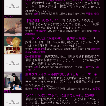
で...
私は女性（Ａ子さん）と同居していると以前書き
ました。 同居と言うより同室と言った方がいいかもし
れません。 マン...
投稿者:
志保
|
2012年6月29日 に投稿された
|
カテゴリ:
厚性省
,
告白
マガジン
【椿調教】 洗濯バサミ1
椿に洗濯バサミを見せ、
「普通はどんなふうに使うんだ？」と訊くと、「洗濯
物を挟むために使います」と答えました。...
投稿者:
一枚の銀貨
|
2002年1月16日 に投稿された
|
カテゴリ:
厚性省
,
調教新聞
ハードSM小説『奴隷姉妹』 第9章 – 奴隷200...
I：
奴隷200日目 – 朝 5人が語り明かした日から1ヶ月少
し経った7月6日。七海はいつものよう...
投稿者:
takonomi
|
2024年2月7日 に投稿された
|
カテゴリ:
鬼畜図画
選集
,
鬼畜文学選集
奴隷宣誓書
義妹夫婦から三日間凌辱され精根尽きて
最後は奴隷宣誓書にサインしました。 その内容は決
して私の納得するもので...
投稿者:
志保
|
2009年10月7日 に投稿された
|
カテゴリ:
厚性省
,
告白
マガジン
膣内放尿レイプ ～小便で満たされるセーラーマーキ
ュ...
敵に敗北し、犯されたうえ膣内に放尿されるセー
ラーマーキュリーです。 私としては趣味的に今まで苦
手だと思っていた...
投稿者:
一枚の銀貨
|
2026年7月26日 に投稿された
|
カテゴリ:
鬼畜図
画選集
7月14日(火)にラブホテルに連れて行かれ、奴隷堕...
最後の方でお風呂に入りました。 3人が湯船につかっ
ている間に私だけ先に体を洗いました。 マンコを洗う