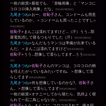
2026年6月25日 - 20:48
一枚の銀貨
>最低でも、「首輪画像」と「マンコに
ディルド
コロコロ挿入画像」だな。
[9月4日1時59分]
一枚の銀貨
九尾きつね
>おー。
佐恥子
さん、コンドームも用意
2026年6月25日 - 20:48
しているのか。＞コンドームも買ったことですし
[9
オナニーしながらチャットなら、第２公民館に移りましょう。>all
月4日2時0分]
一枚の銀貨
佐恥子
>まんこは濡れてますけど…（汗）うう…部
2026年6月25日 - 20:48
https://b-crystal.org/mote/chat/23442.html
屋電気消して寝るつもりでした（汗）
[9月4日2時0分]
miiki0119
九尾きつね
>なんだもうマンコは準備が出来ている
2026年6月25日 - 20:48
んだ。＞まんこは濡れてますけど
[9月4日2時2分]
はい。。
佐恥子
>うう…想像して濡らしてます…うう
[9月4日2時
きちくくん
3分]
2026年6月25日 - 20:50
九尾きつね
>
佐恥子
さんのマンコは、コロコロの柄
移動します
を咥えたがっているみたいですね。＞想像して濡
きちくくん
2026年6月26日 - 06:15
らしてます
[9月4日2時4分]
おはようございます
九尾きつね
>何を想像しているのかな?。
佐恥子
さ
miiki0119
ん。＞想像して濡らしてます
[9月4日2時4分]
2026年6月26日 - 06:22
一枚の銀貨
>オナニーしてから寝たら、気持よく寝
おはようございます。一枚の銀貨様、きちくくん様、昨夜はチャッ
られて一石二鳥じゃないか。
トで遊んでいただき、ありがとうございました。チャット中に4回も
[9月4日2時5分]
逝ってしまい、椅子も床もマン汁がたくさんで大変でした。でも、
佐恥子
>うう…まんこに…コロコロ入れて…掻き回