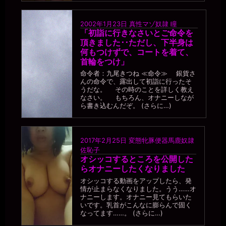
うう。。風俗は。。
一枚の銀貨
2002年1月23日
真性マゾ奴隷 瞳
2026年7月18日 - 21:06
「初詣に行きなさいとご命令を
風俗は、お金をもらえるぞ（笑）
頂きました･･ただし、下半身は
一枚の銀貨
何もつけずで、コートを着て、
2026年7月18日 - 21:06
首輪をつけ」
まぁ、そのお金も取り上げられるかもしれんが。
命令者：九尾きつね ≪命令≫ 銀貨さ
miiki0119
んの命令で、露出して初詣に行ったそ
2026年7月18日 - 21:07
うだな。 その時のことを詳しく教え
あうう。。今でも毎日マッチングアプリで男性とホテルに行ってる
なさい。 もちろん、オナニーしなが
ら書き込むんだぞ。 (さらに…)
のに。。
一枚の銀貨
2026年7月18日 - 21:10
なるほど。つまり、肉便器としてはセックスで商売するより、タダ
2017年2月25日
変態牝豚便器馬鹿奴隷
マンを使ってもらいたい……と。
佐恥子
オシッコするところを公開した
一枚の銀貨
らオナニーしたくなりました
2026年7月18日 - 21:11
自分のマンコに金銭的な価値が付くより、「マンコ0円」の公衆便所
オシッコする動画をアップしたら、発
情が止まらなくなりました。うう……オ
として扱われたいわけだ。
ナニーします。オナニー見てもらいた
miiki0119
いです。乳首がこんなに膨らんで固く
2026年7月18日 - 21:11
なってます……。 (さらに…)
うう。。風俗はいやです。。マッチングアプリの男性にはホ別1で使