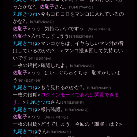
ああ。。はい。。
ったかな?。
佐恥子
さん。
[9月4日2時45分]
九尾きつね
>今もコロコロをマンコに入れているの
一枚の銀貨
2026年6月28日 - 20:37
かな?。
[9月4日2時46分]
しょうがないヤツめ。そのままオナニーで逝きたかったら、第２公
佐恥子
>うう…気持ちいいですう…
[9月4日2時46分]
民館へ連れ込んでやる。
佐恥子
>入れてます…うう
[9月4日2時46分]
一枚の銀貨
九尾きつね
>マンコからは、イヤらしいマン汁の音
2026年6月28日 - 20:37
https://b-crystal.org/mote/chat/23442.html
はしているのかな?。＞マンコ掻き回して気持ちい
いです
miiki0119
[9月4日2時48分]
2026年6月28日 - 20:38
一枚の銀貨
>確認したよ。
[9月4日2時48分]
ああ。。はい。。
佐恥子
>うう…はい…ぐちゅぐちゅ…恥ずかしいよ
一枚の銀貨
う
[9月4日2時49分]
2026年6月28日 - 22:10
九尾きつね
>もう見れるのかな?。
投稿できた！
[9月4日2時49分]
一枚の銀貨
>
ログインモードであれば閲覧できま
一枚の銀貨
2026年6月28日 - 22:10
す。
>
九尾きつね
さん
[9月4日2時51分]
ではでは～(´∀｀*)ﾉｼ ﾊﾞｲﾊﾞｲ
九尾きつね
>報告確認。
[9月4日2時51分]
miiki0119
佐恥子
>うう…
[9月4日2時51分]
2026年6月28日 - 22:11
一枚の銀貨
>どうでしょう、今回の「謝罪」は？>
一枚の銀貨様、おやすみなさい。。
九尾きつね
さん
[9月4日2時52分]
miiki0119