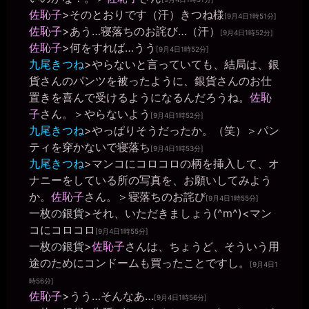
きちくくん
2026年6月25日 - 20:43
佐恥子
>そのとおりです（汗）きつね様
[9月4日1時51分]
なんでオナニーばかりするの？
佐恥子
>あう…寝落ちのお詫び…（汗）
[9月4日1時52分]
miiki0119
佐恥子
>何をすれば…うう
[9月4日1時52分]
2026年6月25日 - 20:43
九尾きつね
>やらないと言っていても、結局は、銀
うう。。がまんできなくて。。
貨さんのパンツを被ったように、銀貨さんのお仕
きちくくん
置きを喜んで受けるようになるんだろうね。
佐恥
2026年6月25日 - 20:43
何が？
子
さん。＞やらないよう
[9月4日1時52分]
miiki0119
九尾きつね
>やっぱりそうだったか。（笑）＞パン
2026年6月25日 - 20:44
ティを穿かないで寝落ち
[9月4日1時53分]
オナニー。。です。。
九尾きつね
>マンコにコロコロの柄を挿入して、オ
一枚の銀貨
ナニーをしている所の写真を、お願いしてみよう
2026年6月25日 - 20:44
か。
佐恥子
さん。＞寝落ちのお詫び
今も発情してる訳だ(￣▽￣)
[9月4日1時55分]
一枚の銀貨
>それ、いただきましょう(^m^)<マン
きちくくん
2026年6月25日 - 20:44
コにコロコロ
[9月4日1時55分]
くずまんこですね 本当に
一枚の銀貨
>
佐恥子
さんは、ちょうど、そういう用
きちくくん
途のためにコンドームも買ったことですし。
[9月4日1
2026年6月25日 - 20:45
いつもより回数少なくない？
時56分]
佐恥子
>うう…そんなあ…
[9月4日1時56分]
miiki0119