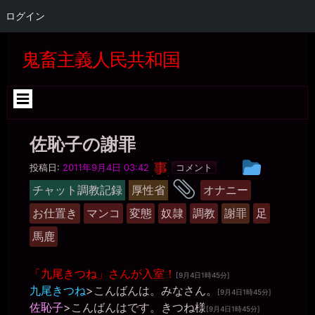
一枚の銀貨
ログイン
2026年6月25日 - 20:37
雨の日には、外でオシッコを着衣のまま漏らすのも良いんじゃない
コ
か？>マゾ肉便器美紀
ン
鬼畜主義人民共和国
テ
miiki0119
ン
2026年6月25日 - 20:38
整体は3件だと３時間+移動時間かかるんで土曜か日曜に行きたいと
ツ
へ
思います。。
ス
きちくくん
キ
2026年6月25日 - 20:38
佐恥子の謝罪
ッ
まんずりばかりしてるからミスるんだよ
プ
黒
投
miiki0119
投稿日:
2011年9月4日 03:42
コメント
水
2026年6月25日 - 20:39
稿
タ
晶
チャット調教記録
厚性省
オナニー
うう。。外でお漏らしなんて。。
事
グ
グ
務
きちくくん
お仕置き
マンコ
変態
奴隷
調教
謝罪
足
ル
局
2026年6月25日 - 20:39
ー
濡れたまま電車の中とか、中で漏らす分には平気ですね
馬鹿
プ
miiki0119
2026年6月25日 - 20:40
「九尾きつね」さんが入室！
[9月4日1時45分]
うう。。申し訳ありません。。今日は午前中に2回とお昼休みに1
九尾きつね
>こんばんは。みなさん。
回、午後に1回トイレでオナニーしちゃって、注意力が足りてません
[9月4日1時45分]
佐恥子
>こんばんはです。きつね様
でした。。
[9月4日1時45分]