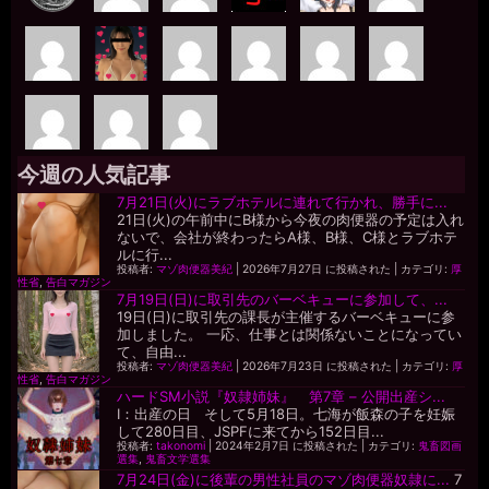
今週の人気記事
7月21日(火)にラブホテルに連れて行かれ、勝手に...
21日(火)の午前中にB様から今夜の肉便器の予定は入れ
ないで、会社が終わったらA様、B様、C様とラブホテ
ルに行...
投稿者:
マゾ肉便器美紀
|
2026年7月27日 に投稿された
|
カテゴリ:
厚
性省
,
告白マガジン
7月19日(日)に取引先のバーベキューに参加して、...
19日(日)に取引先の課長が主催するバーベキューに参
加しました。 一応、仕事とは関係ないことになってい
て、自由...
投稿者:
マゾ肉便器美紀
|
2026年7月23日 に投稿された
|
カテゴリ:
厚
性省
,
告白マガジン
ハードSM小説『奴隷姉妹』 第7章 – 公開出産シ...
I：出産の日 そして5月18日。七海が飯森の子を妊娠
して280日目、JSPFに来てから152日目...
投稿者:
takonomi
|
2024年2月7日 に投稿された
|
カテゴリ:
鬼畜図画
選集
,
鬼畜文学選集
7月24日(金)に後輩の男性社員のマゾ肉便器奴隷に...
7