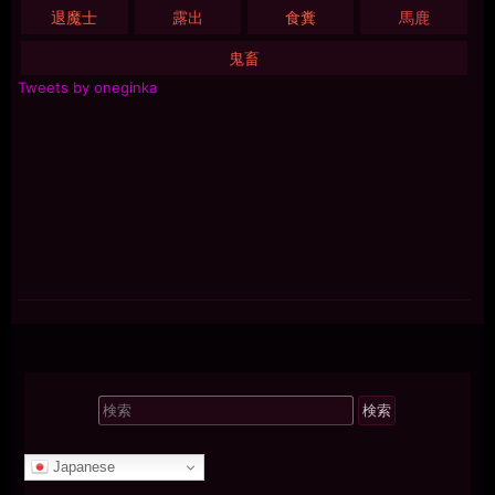
退魔士
露出
食糞
馬鹿
鬼畜
Tweets by oneginka
検
索
対
Japanese
象: