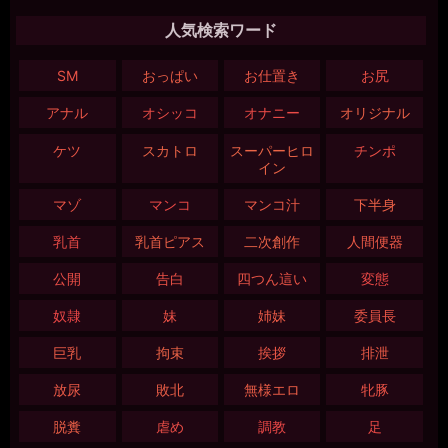
人気検索ワード
SM
おっぱい
お仕置き
お尻
アナル
オシッコ
オナニー
オリジナル
ケツ
スカトロ
スーパーヒロ
チンポ
イン
マゾ
マンコ
マンコ汁
下半身
乳首
乳首ピアス
二次創作
人間便器
公開
告白
四つん這い
変態
奴隷
妹
姉妹
委員長
巨乳
拘束
挨拶
排泄
放尿
敗北
無様エロ
牝豚
脱糞
虐め
調教
足