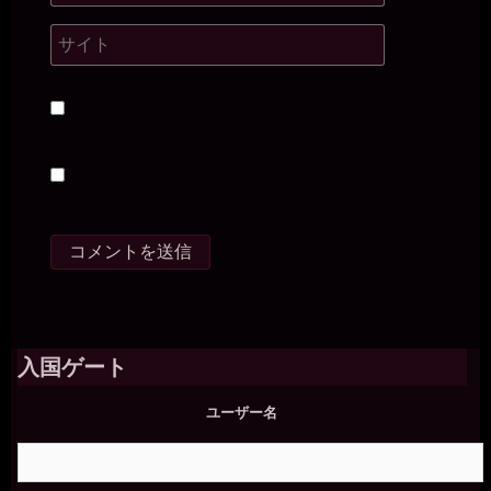
2026年7月18日 - 21:56
うう。。オナニーは禁止されてます。。
一枚の銀貨
2026年7月18日 - 21:56
あっ、そうか（・∀・）ﾆﾔﾆﾔ
miiki0119
2026年7月18日 - 21:57
うう。。オナニーできないし。。無意識にマンコを擦りつけたりし
ないように。。椅子には座らないで。。脚開いてしゃがんでPC打っ
てます。。
一枚の銀貨
2026年7月18日 - 21:58
( ﾟ∀ﾟ)ｱﾊﾊ八八ﾉヽﾉヽﾉヽﾉ ＼ / ＼/ ＼母
miiki0119
2026年7月18日 - 21:59
うう。。最近は。。男性に使っていただく時に。。オナニーショー
入国ゲート
のお願いして。。許可をいただいてしています。。
一枚の銀貨
ユーザー名
2026年7月18日 - 21:59
ではでは、次の報告を愉しみにしている(´∀｀*)ﾉｼ
一枚の銀貨
2026年7月18日 - 22:00