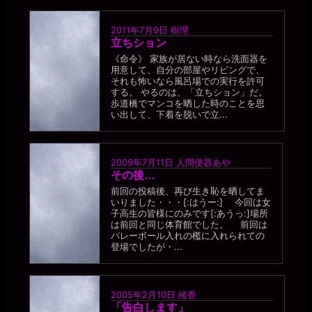
っていただいているので1人１万円はいただいています。。
miiki0119
2011年7月9日
樹理
2026年7月18日 - 21:12
立ちション
うう。。マンコ0円なんて。。
《命令》 家族が居ない時なら洗面器を
用意して、自分の部屋やリビングで、
一枚の銀貨
それも怖いなら風呂場での実行を許可
2026年7月18日 - 21:15
する。 やるのは、「立ちション」だ。
( ･`ω･´)ﾅﾝ…ﾀﾞﾄ!? 便器のくせに生意気な。
歩道橋でマンコを晒した時のことを思
miiki0119
い出して、下着を脱いで立...
2026年7月18日 - 21:15
あうう。。申し訳ありません。。
一枚の銀貨
2009年7月11日
人間便器あや
2026年7月18日 - 21:18
その後…
そのうち、「便器が喋った」と人から驚かれるようになるだろう。
前回の投稿後、再び生き恥を晒してま
miiki0119
いりました・・・[:はうー:] 今回は女
2026年7月18日 - 21:19
子高生の皆様にのみです[:あうっ:]場所
うう。。
は前回と同じ体育館でした。 前回は
バレーボール入れの檻に入れられての
一枚の銀貨
登場でしたが・...
2026年7月18日 - 21:21
便器の成長を見守るなんて、初めての体験だよ（笑）
miiki0119
2005年2月10日
綾香
2026年7月18日 - 21:22
「告白します」
うう。。