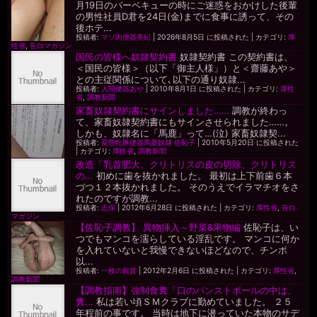
月19日のバーベキューの時にご迷惑をおかけした後輩
の男性社員D君を24日(金)までに食事に誘って、その
後ホテ...
投稿者:
マゾ肉便器美紀
|
2026年8月5日 に投稿された
|
カテゴリ:
厚
性省
,
告白マガジン
国民の皆様へ奴隷契約書
奴隷契約書 この契約書は、
＜国民の皆様＞（以下「御主人様」）と＜齋藤あや＞
との主従関係について､以下の通り奴隷...
投稿者:
人間便器あや
|
2010年8月1日 に投稿された
|
カテゴリ:
厚性
省
,
調教新聞
家畜奴隷契約書にサインしました……
調教が終わっ
て、家畜奴隷契約書にもサインさせられました……。
しかも、奴隷名に「馬鹿」って…(泣) 家畜奴隷契...
投稿者:
変態牝豚便器馬鹿奴隷 佐恥子
|
2010年5月20日 に投稿された
|
カテゴリ:
厚性省
,
調教新聞
改造「乳首肥大、クリトリスの皮の切除、クリトリス
の...
初めに歯を抜かれました。 最初は上下前歯６本
づつ１２本抜かれました。 そのうえでイラマチオをさ
れたのですが調教...
投稿者:
志保
|
2012年6月28日 に投稿された
|
カテゴリ:
厚性省
,
告白
マガジン
【佐恥子調教】 異物挿入～野菜&果物編
佐恥子は、い
つでもマンコを濡らしている淫乱です。 マンコに何か
を入れていないと我慢できないほどなので、チンポ
以...
投稿者:
一枚の銀貨
|
2012年2月6日 に投稿された
|
カテゴリ:
厚性省
,
調教新聞
【調教指南】強制食糞「口のパンストボールの中は、
糞...
私は若い頃ＳＭクラブに勤めていました。 ２５
年程前の事です。 当時は地下に潜っていた本物のサデ