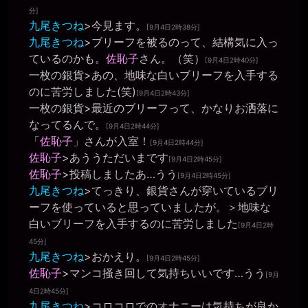
分]
miiki0119
九尾きつね
>今見ます。
2026年6月28日 - 20:27
[9月4日2時38分]
うう。。申し訳ありませんでした。。
九尾きつね
>ブリーフを被るのって、結構気に入っ
一枚の銀貨
ているのかも。
佐恥子
さん。（笑）
[9月4日2時40分]
2026年6月28日 - 20:30
一枚の銀貨
>あの、地味な白いブリーフを入手する
今もまたマンコを濡らしてるのか？ 自室だからと裸になってんの
のに苦労しました(笑)
か？
[9月4日2時43分]
一枚の銀貨
>最近のブリーフって、かなりお洒落に
miiki0119
なってるんで。
2026年6月28日 - 20:31
[9月4日2時44分]
うう。。
「
佐恥子
」さんが入室！
[9月4日2時44分]
一枚の銀貨
佐恥子
>あううただいまです
[9月4日2時45分]
2026年6月28日 - 20:32
佐恥子
>投稿しましたあ…うう
[9月4日2時45分]
おや？ 図星か？
九尾きつね
>てっきり、銀貨さんが穿いているブリ
miiki0119
ーフを使っていると思っていましたが。＞地味な
2026年6月28日 - 20:34
うう。。マンコは溢れちゃってます。。椅子にディルドを貼って全
白いブリーフを入手するのに苦労しました
[9月4日2時
裸でマンコに入れてますぅ。。
45分]
一枚の銀貨
九尾きつね
>おかえり。
[9月4日2時45分]
2026年6月28日 - 20:35
佐恥子
>マンコ掻き回して気持ちいいです…うう
[9月
それは、ログインする前から入れてたということか？
4日2時45分]
miiki0119
九尾きつね
>コロコロでのオナニーは気持ちが良か
2026年6月28日 - 20:35