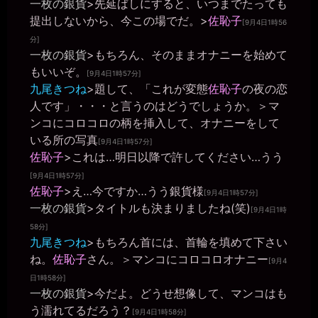
一枚の銀貨
>先延ばしにすると、いつまでたっても
2026年6月25日 - 20:45
ああ。。申し訳ありません。。今も全裸で椅子に貼ったディルド入
提出しないから、今この場でだ。>
佐恥子
[9月4日1時56
れてチャットしています。。
分]
miiki0119
一枚の銀貨
>もちろん、そのままオナニーを始めて
2026年6月25日 - 20:45
もいいぞ。
あうう。。くずまんこ。。
[9月4日1時57分]
九尾きつね
>題して、「これが変態
佐恥子
の夜の恋
きちくくん
人です」・・・と言うのはどうでしょうか。＞マ
2026年6月25日 - 20:46
マン汁で黒くなってそう ディルド
ンコにコロコロの柄を挿入して、オナニーをして
miiki0119
いる所の写真
[9月4日1時57分]
2026年6月25日 - 20:46
佐恥子
>これは…明日以降で許してください…うう
え? 少ない？
[9月4日1時57分]
miiki0119
佐恥子
>え…今ですか…うう銀貨様
2026年6月25日 - 20:46
[9月4日1時57分]
うう。。黒くはなってないです。。
一枚の銀貨
>タイトルも決まりましたね(笑)
[9月4日1時
きちくくん
58分]
2026年6月25日 - 20:47
九尾きつね
>もちろん首には、首輪を填めて下さい
匂いは？教えて
ね。
佐恥子
さん。＞マンコにコロコロオナニー
[9月4
miiki0119
日1時58分]
2026年6月25日 - 20:47
一枚の銀貨
>今だよ。どうせ想像して、マンコはも
におい？ なんのですか？
う濡れてるだろう？
きちくくん
[9月4日1時58分]