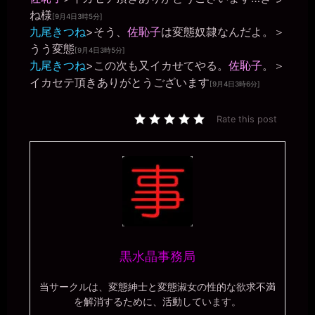
ね様
一枚の銀貨
[9月4日3時5分]
2026年7月16日 - 14:04
九尾きつね
>そう、
佐恥子
は変態奴隷なんだよ。＞
ではでは～(´∀｀*)ﾉｼ
うう変態
[9月4日3時5分]
きちくくん
九尾きつね
>この次も又イカせてやる。
佐恥子
。＞
2026年7月17日 - 05:44
イカセテ頂きありがとうございます
女は所詮ただの便器穴。
[9月4日3時6分]
きちくくん
2026年7月17日 - 18:11
Rate this post
こんばんは
きちくくん
2026年7月18日 - 02:06
きちくないと！！
miiki0119
2026年7月18日 - 20:54
一枚の銀貨様、こんばんは
一枚の銀貨
2026年7月18日 - 20:58
黒水晶事務局
こんばんは、マゾ肉便器美紀(´∀｀)
miiki0119
当サークルは、変態紳士と変態淑女の性的な欲求不満
2026年7月18日 - 20:59
を解消するために、活動しています。
こんばんは