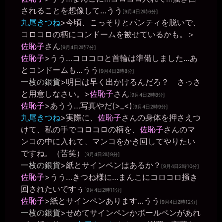
私は、不衛生なことやアナル関係はできないこととしてあらかじめ
されることを想像して…うう
[9月4日2時6分]
ご報告差し上げてますので、執拗に繰り返し言われますと、どうお
九尾きつね
>今頃、こっそりとパンティを脱いで、
話していいかわからなくなります。
コロコロの柄にコンドームを被せているかも。＞
きちくくん
佐恥子
さん
2026年6月26日 - 06:24
[9月4日2時7分]
不衛生なことやアナル関係はできない→了解です
佐恥子
>うう…コロコロと首輪は準備しました…あ
とコンドームも…うう
きちくくん
[9月4日2時8分]
2026年6月26日 - 12:52
一枚の銀貨
>明日は早く出かけるんだろ？ さっさ
地震でしたね 昼寝の邪魔をされました
と用意しなさい。>
佐恥子
さん
[9月4日2時8分]
きちくくん
佐恥子
>あうう…写真やだ(>_<)
[9月4日2時9分]
2026年6月27日 - 18:56
九尾きつね
>実際に、
佐恥子
さんの身体を押さえつ
なんどみてもこの国の憲法は素晴らしい（日本じゃないよ？この国
だよ）
けて、私の手でコロコロの柄を、
佐恥子
さんのマ
ンコの中に入れて、マンコをかき回してやりたい
miiki0119
2026年6月28日 - 19:42
ですね。（苦笑）
[9月4日2時9分]
男爵様、こんばんは
一枚の銀貨
>紙とサインペンはあるか？
[9月4日2時10分]
miiki0119
佐恥子
>うう…きつね様に…まんこにコロコロ掻き
2026年6月28日 - 19:56
回されたいですぅ
一枚の銀貨様、こんばんは
[9月4日2時11分]
佐恥子
>紙とサインペンあります…うう
ginka
[9月4日2時12分]
2026年6月28日 - 20:03
一枚の銀貨
>せめてサインペンかボールペンがあれ
こんばんは、マゾ肉便器美紀(´∀｀)