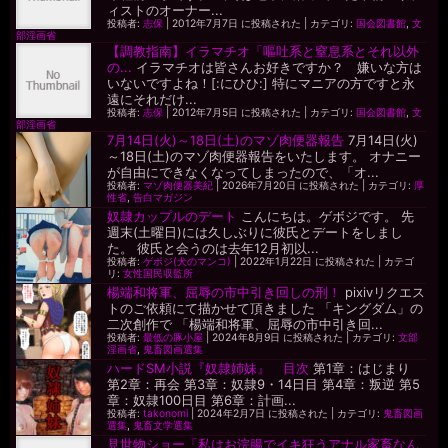
ィストのオーナー...
投稿者:
志保
|
2012年7月7日 に投稿された
|
カテゴリ:
国会図書館
,
文
部淫画省
【調教指南】イラマチオ「嘔吐系と窒息系とそれ以外
の...
イラマチオは皆さんお好きですか？ 嫌いな方は
いないですよね！[:にひひ:] 特にマニアの方ですと永
遠にそれだけ...
投稿者:
志保
|
2012年7月5日 に投稿された
|
カテゴリ:
国会図書館
,
文
部淫画省
7月14日(火)～18日(土)のマゾ肉便器報告
7月14日(火)
～18日(土)のマゾ肉便器報告をいたします。 オナニー
が自由にできなくなってしまったので、「オ...
投稿者:
マゾ肉便器美紀
|
2026年7月20日 に投稿された
|
カテゴリ:
厚
性省
,
告白マガジン
奴隷カップルのデート
こんにちは。ゲボジです。 先
週末(土曜日)には久しぶりに彼氏とデートをしまし
た。 彼氏と会うのは去年12月初以...
投稿者:
ゲボジ(犬のマンコ)
|
2022年1月22日 に投稿された
|
カテゴ
リ:
女性国民収監所
楊端和将軍、屈辱の市中引き回しの刑！
pixivリクエス
トのご依頼にて描かせて頂きました 「キングダム」の
二次創作で 「楊端和将軍、屈辱の市中引き回...
投稿者:
最低の豚小屋
|
2024年8月9日 に投稿された
|
カテゴリ:
文部
淫画省
,
鬼畜図画選集
ハードSM小説『奴隷姉妹』 目次
第1章：はじまり
第2章：再会 第3章：奴隷9・14日目 第4章：叛逆 第5
章：奴隷100日目 第6章：計画...
投稿者:
takonomi
|
2024年2月7日 に投稿された
|
カテゴリ:
鬼畜図画
選集
,
鬼畜文学選集
見世物ショー「私はお浣腸でイキ狂うアナル家畜なん