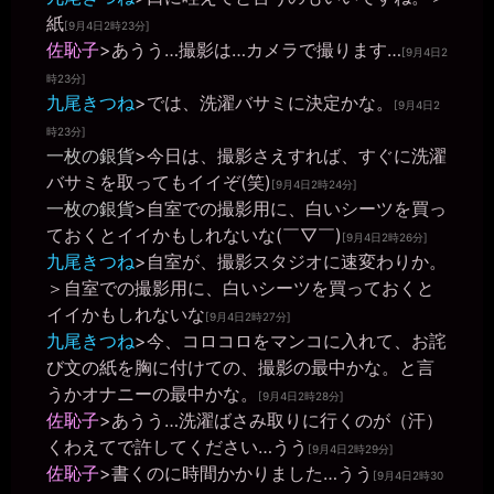
家に人が居ないときなら、本物の便器に土下座して使ってることを
紙
[9月4日2時23分]
謝っておけ。
佐恥子
>あうう…撮影は…カメラで撮ります…
[9月4日2
miiki0119
2026年6月28日 - 20:15
時23分]
うう。。今度家に私一人の時にトイレの便器に土下座して謝罪しま
九尾きつね
>では、洗濯バサミに決定かな。
[9月4日2
す。。
時23分]
一枚の銀貨
一枚の銀貨
>今日は、撮影さえすれば、すぐに洗濯
2026年6月28日 - 20:17
バサミを取ってもイイぞ(笑)
[9月4日2時24分]
そういや、ゼミの人たちに呼び出されたときなんかのトイレはどう
一枚の銀貨
>自室での撮影用に、白いシーツを買っ
してるんだ？ 一応は、部屋のを使わせてもらってるのか？
ておくとイイかもしれないな(￣▽￣)
miiki0119
[9月4日2時26分]
2026年6月28日 - 20:19
九尾きつね
>自室が、撮影スタジオに速変わりか。
男子トイレや外で使っていただいている時はオシッコは垂れ流しで
＞自室での撮影用に、白いシーツを買っておくと
す。。建物の中の時とかはご迷惑をおかけしないようにトイレを使
イイかもしれないな
[9月4日2時27分]
わせていただいています。。大はトイレです。。
九尾きつね
>今、コロコロをマンコに入れて、お詫
一枚の銀貨
び文の紙を胸に付けての、撮影の最中かな。と言
2026年6月28日 - 20:20
それなら、トイレを使わせてもらえる時には、皆にも便器に土下座
うかオナニーの最中かな。
[9月4日2時28分]
する姿くらいは見せてやれ。
佐恥子
>あうう…洗濯ばさみ取りに行くのが（汗）
miiki0119
くわえてで許してください…うう
[9月4日2時29分]
2026年6月28日 - 20:21
佐恥子
>書くのに時間かかりました…うう
[9月4日2時30
うう。。でも女子トイレに男性が入るのは何かあった時問題になっ