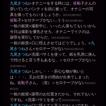
2026年6月28日 - 20:09
九尾きつね
>オナニーをする時には、
佐恥子
さんの
そして、この報告を書きながらマンコを濡らして、投稿した後にも
穿いていたパンティを頭に被って、オナニーの写
オナニーしたと(￣▽￣)
真を撮ってもらいましょうか。
[9月4日2時19分]
miiki0119
佐恥子
>セロテープがない…うう
2026年6月28日 - 20:09
[9月4日2時19分]
うう。。
一枚の銀貨
>撮影中に、いったん落ちてもいいから
一枚の銀貨
今日は撮影を優先させろ。オナニーでイクのは、
2026年6月28日 - 20:11
謝罪を実行してからだ。
[9月4日2時20分]
スカトロなんかの汚いコトは嫌いと言っておきながら、美紀は普通
一枚の銀貨
>口に咥えさせてはどうでしょう。>
九
の女性に較べりゃ汚物も同然。
尾きつね
さん<セロテープがない
[9月4日2時21分]
miiki0119
九尾きつね
>洗濯バサミを使って、紙を乳房に挟ん
2026年6月28日 - 20:11
うう。。恥ずかしいです。。
で付けると言う手もあるな。＞セロテープがない
[9
一枚の銀貨
月4日2時21分]
2026年6月28日 - 20:13
九尾きつね
>しかし・・・肝心な物が無いと
マゾ肉便器が本物の便器を使う時には、便器に頭を下げて謝ってお
は・・・。又お仕置きの理由が出来てしまった
かないとな。
ね。
佐恥子
さん。（笑）＞セロテープがない
[9月4日2
miiki0119
2026年6月28日 - 20:14
時22分]
ああ。。かしこまりましたぁ。。
一枚の銀貨
>謝罪のお仕置きだから、それでもいい
一枚の銀貨
ですね。<洗濯バサミを使って
[9月4日2時22分]
2026年6月28日 - 20:14
九尾きつね
>口に咥えてと言うのもいいですね。＞