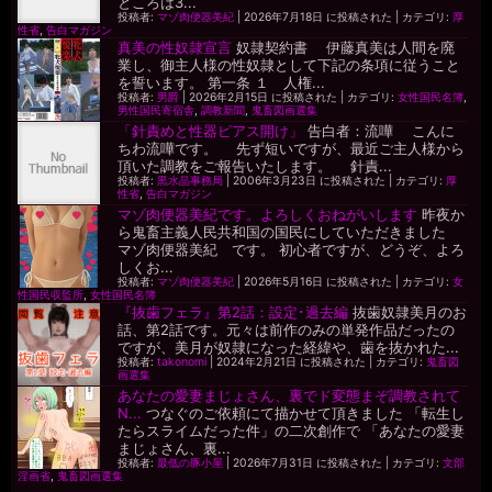
ところは3...
投稿者:
マゾ肉便器美紀
|
2026年7月18日 に投稿された
|
カテゴリ:
厚
性省
,
告白マガジン
真美の性奴隷宣言
奴隷契約書 伊藤真美は人間を廃
業し、御主人様の性奴隷として下記の条項に従うこと
を誓います。 第一条 １ 人権...
投稿者:
男爵
|
2026年2月15日 に投稿された
|
カテゴリ:
女性国民名簿
,
男性国民寄宿舎
,
調教新聞
,
鬼畜図画選集
「針責めと性器ピアス開け」
告白者：流嘩 こんに
ちわ流嘩です。 先ず短いですが、最近ご主人様から
頂いた調教をご報告いたします。 針責...
投稿者:
黒水晶事務局
|
2006年3月23日 に投稿された
|
カテゴリ:
厚
性省
,
告白マガジン
マゾ肉便器美紀です。よろしくおねがいします
昨夜か
ら鬼畜主義人民共和国の国民にしていただきました
マゾ肉便器美紀 です。 初心者ですが、どうぞ、よろ
しくお...
投稿者:
マゾ肉便器美紀
|
2026年5月16日 に投稿された
|
カテゴリ:
女
性国民収監所
,
女性国民名簿
『抜歯フェラ』第2話：設定･過去編
抜歯奴隷美月のお
話、第2話です。元々は前作のみの単発作品だったの
ですが、美月が奴隷になった経緯や、歯を抜かれた...
投稿者:
takonomi
|
2024年2月21日 に投稿された
|
カテゴリ:
鬼畜図
画選集
あなたの愛妻まじょさん、裏でド変態まぞ調教されて
N...
つなぐのご依頼にて描かせて頂きました 「転生し
たらスライムだった件」の二次創作で 「あなたの愛妻
まじょさん、裏...
投稿者:
最低の豚小屋
|
2026年7月31日 に投稿された
|
カテゴリ:
文部
淫画省
,
鬼畜図画選集