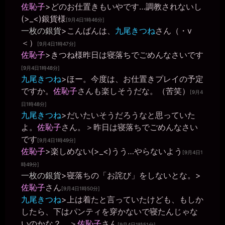
佐恥子
>どのお仕置きもいやです…調教されないし
きちくくん
2026年6月25日 - 20:40
(>_<)銀貨様
[9月4日1時46分]
おまんこいじってお給料もらえる仕事とかうらやましいです
一枚の銀貨
>こんばんは、
九尾きつね
さん（・v
miiki0119
＜）
[9月4日1時47分]
2026年6月25日 - 20:40
佐恥子
>きつね様昨日は寝落ちでごめんなさいです
そんな。。電車の中でなんて。。
[9月4日1時48分]
miiki0119
九尾きつね
>ほー。今度は、お仕置きプレイの予定
2026年6月25日 - 20:41
うう。。そういうわけじゃ。。
ですか。
佐恥子
さんも楽しそうだな。（苦笑）
[9月4
きちくくん
日1時48分]
2026年6月25日 - 20:41
九尾きつね
>だいたいそうだろうなと思っていた
うんこよりはいいでしょ？笑
よ。
佐恥子
さん。＞昨日は寝落ちでごめんなさい
一枚の銀貨
です
2026年6月25日 - 20:41
[9月4日1時49分]
三度の飯みたいなオナニー三昧だな（笑）
佐恥子
>楽しめない(>_<)うう…やらないよう
[9月4日1
きちくくん
時49分]
2026年6月25日 - 20:41
一枚の銀貨
>寝落ちの「お詫び」をしないとな。>
三度の飯ｗｗｗ
佐恥子
さん
[9月4日1時50分]
miiki0119
九尾きつね
>上は着たと言っていたけども、もしか
2026年6月25日 - 20:42
したら、下はパンティを穿かないで寝たんじゃな
うう。。オナニーの回数が。。
いのかな？。＞
佐恥子
さん
[9月4日1時51分]