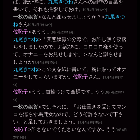
ば、紙か体に、
九尾きつね
さんへの謝罪の言葉を
一枚の銀貨
書いて、それも撮影しておけ。
[9月4日2時12分]
2026年6月28日 - 20:05
一枚の銀貨
>なんと謝らせましょうか？>
九尾きつ
まだ全文読めてないけど、投稿ありがとう。
ね
さん
[9月4日2時13分]
一枚の銀貨
佐恥子
>あうう…
2026年6月28日 - 20:05
[9月4日2時13分]
だいぶ脱線してたみたいだけど（笑）
九尾きつね
>「変態奴隷の分際で、お許し無く寝落
miiki0119
ちをしましたので、お詫びに、コロコロ様を使っ
2026年6月28日 - 20:05
て、オナニーをお見せします」＞なんと謝らせま
昨日、きちくくん様からいただいた整体のはしごのご命令を実行し
しょうか
[9月4日2時15分]
たのでご報告させていただきました
九尾きつね
>この文を紙に書いて、胸に貼ってオナ
miiki0119
ニーをしてもらいますか。
佐恥子
さん。
2026年6月28日 - 20:06
[9月4日2時17
見ず知らずの男性3人に肉便器に使っていただきました
分]
一枚の銀貨
佐恥子
>うう…首輪つけて全裸です…うう
[9月4日2時17
2026年6月28日 - 20:07
分]
すっかり、公衆便女だなぁ。
一枚の銀貨
>ではそれに、「お仕置きを受けてマン
miiki0119
コを濡らす馬鹿女なので、どうぞ許さないで下さ
2026年6月28日 - 20:09
い」と足しておきましょう。
うう。。また経験人数が3人も増えちゃって。。しかもゼミの男性た
[9月4日2時18分]
ちとの接触もなく流れで。。ほんとに公衆便女になっちゃう。。
佐恥子
>許さないでくださいなんですか…うう
[9月4日
一枚の銀貨
2時19分]