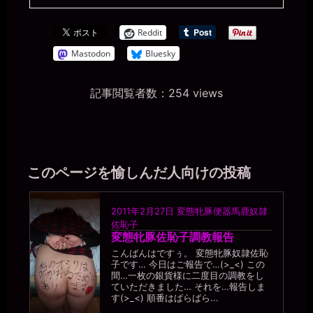
一枚の銀貨
2026年7月18日 - 20:59
会社バレしたり、奴隷堕ちしたり忙しそうだな（笑）
Reddit
miiki0119
Mastodon
Bluesky
2026年7月18日 - 20:59
うう。。これからどうなっちゃうのか。。
記事閲覧者数：254 views
一枚の銀貨
2026年7月18日 - 21:01
そりゃあもう、堕ちるところまで堕ちないと。マトモな人間に戻れ
ないくらいにね。
miiki0119
2026年7月18日 - 21:01
このページを愉しんだ人向けの投稿
うう。。
miiki0119
2026年7月18日 - 21:03
2011年2月27日
変態牝豚便器馬鹿奴隷
堕ちるところまで堕ちるって。。
佐恥子
一枚の銀貨
変態牝豚佐恥子調教報告
2026年7月18日 - 21:04
こんばんはですぅ。 変態牝豚奴隷佐恥
風俗堕ちもあるかもね。社内規定で副業できるのか知らんけど(￣▽
子です… 今日はご報告で…(>_<) この
￣)
間…一枚の銀貨様に二度目の調教をし
ていただきました… それを…報告しま
miiki0119
す(>_<) 順番はばらばら...
2026年7月18日 - 21:04