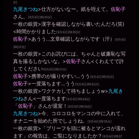
ちゃいます。。
分]
九尾きつね
>仕方がないなー。紙を咥えて。
佐恥子
一枚の銀貨
さん。
2026年6月28日 - 20:21
[9月4日2時30分]
みんなに馬鹿にしてもらえるよう、「便器様、肉便器の私が使うこ
一枚の銀貨
>漢字を確認しながら書いたんだろ(笑)
とをお許し下さい。」とか言いながら。
<時間かかりました
[9月4日2時30分]
一枚の銀貨
佐恥子
>あうう…文章確認しながらです（汗）
[9月4日
2026年6月28日 - 20:22
ああ、そうか。じゃあ、女子トイレに入る前に皆に「肉便器のくせ
2時31分]
一枚の銀貨
>このお詫びには、ちゃんと破廉恥な写
に、人間様のトイレを使わせていただき、ありがとうございます」
とお礼を言うんだぞ。
真を撮るしかないな。>
佐恥子
さん<くわえてで許
miiki0119
してください
[9月4日2時31分]
2026年6月28日 - 20:23
佐恥子
>携帯のが撮りやすい…うう
[9月4日2時32分]
ああ。。かしこまりましたぁ。。
佐恥子
>一度落ちます…うう
[9月4日2時32分]
一枚の銀貨
一枚の銀貨
>ワクテカして待ちましょうw>
九尾き
2026年6月28日 - 20:25
つね
さん<一度落ちます
今までは、トイレを使わせてもらう時に何も言ってなかったのか？
[9月4日2時34分]
「
佐恥子
」さんが退室！
miiki0119
[9月4日2時34分]
2026年6月28日 - 20:25
九尾きつね
>今、コロコロをマンコの中に入れて、
うう。。はい。。申し訳ありません。。
オナニーを始めた所でしょうね。
[9月4日2時35分]
一枚の銀貨
一枚の銀貨
>「ブリーフを頭に被るとマンコが濡れ
2026年6月28日 - 20:27
ます」の報告は、ご覧になりましたか？
そりゃ、イカンなぁ。自分を人間だと勘違いしてる証拠だぞ。
[9月4日2時37