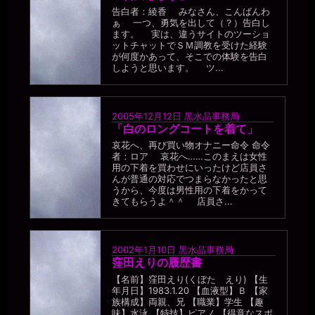
告白者：綾香 みなさん、こんばんわ
一枚の銀貨
ぁ 一つ、勇気を出して（？）告白し
2026年7月18日 - 21:26
ます。 実は、違うサイトのツーショ
しかし、便器のくせに文才もあるのが不思議だ。ちゃんとエロい読
ットチャットでＳＭ調教を受けた経験
み物になってる。せっかくの才能が、モッタイナイ。
が何度かあって、そこでの体験を告白
しようと思います。 ツ...
miiki0119
2026年7月18日 - 21:26
うう。。褒めていただいているんでしょうか。。？
2005年12月12日
黒水晶事務局
一枚の銀貨
「白のロングコートを着て」
2026年7月18日 - 21:29
褒めてるよ、読みやすくエロい。そして、こんなアホな女見たこと
哀花へ、再び買い物オナニー命令 命令
者：ロア 哀花へ……このまえは女性
ない、と呆れてる┐(´∀｀)┌
用の下着を買わせにいったけど店員さ
miiki0119
んが普通の対応でつまらなかったと思
2026年7月18日 - 21:30
うから、今度は男性用の下着をかって
うう。。褒められてるけど。。情けないです。。
きてもらうよ＾＾ 店員さ...
一枚の銀貨
2026年7月18日 - 21:31
ほら、本物の便器にはできないコトだし((´∀｀))ｹﾗｹﾗ
2002年1月10日
黒水晶事務局
窪田えりの履歴書
miiki0119
2026年7月18日 - 21:32
【名前】窪田えり(くぼた えり) 【生
あうう。。便器と比べられて褒められていたなんて。。
年月日】1983.1.20 【血液型】Ｂ 【家
族構成】両親、兄 【職業】学生 【趣
一枚の銀貨
味】水泳 【特技】ピアノ 【得意なスポ