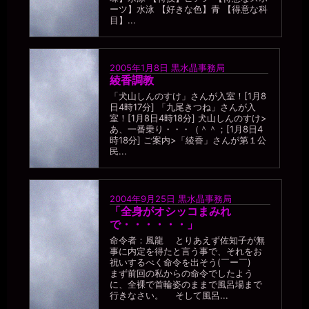
2026年7月18日 - 21:34
ーツ】水泳 【好きな色】青 【得意な科
本物の公衆便所なんて、使われた人数なんて記録できないくらいだ
目】...
ろうし、そのうちマゾ肉便器も男の人数を数える必要など無くなる
だろう。
miiki0119
2005年1月8日
黒水晶事務局
2026年7月18日 - 21:36
綾香調教
うう。。今週のはじめまでは22人だったのに。。今日で27人になっ
「犬山しんのすけ」さんが入室！[1月8
ちゃっています。。
日4時17分] 「九尾きつね」さんが入
室！[1月8日4時18分] 犬山しんのすけ>
一枚の銀貨
あ、一番乗り・・・（＾＾；[1月8日4
2026年7月18日 - 21:38
時18分] ご案内>「綾香」さんが第１公
五月みどりの歌に『一週間に十日来い』という曲があったけど、
民...
「一週間に10人とやる」のを目指してはどうか。
miiki0119
2026年7月18日 - 21:41
2004年9月25日
黒水晶事務局
あうう。。１週間に10人。。それは。。ゼミの男性たちを含めてで
「全身がオシッコまみれ
すか。。？ 使っていただいたことがない男性だけですか。。？
で・・・・・・」
一枚の銀貨
命令者：風龍 とりあえず佐知子が無
2026年7月18日 - 21:42
事に内定を得たと言う事で、それをお
そりゃ、新しい利用者を獲得しなきゃ(￣▽￣)
祝いするべく命令を出そう(￣ー￣)
まず前回の私からの命令でしたよう
miiki0119
に、全裸で首輪姿のままで風呂場まで
2026年7月18日 - 21:44
行きなさい。 そして風呂...
あうう。。1週間に新しい利用者10人。。ああ。。1年で500人以上で