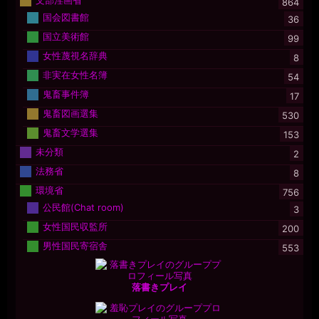
文部淫画省
864
国会図書館
36
国立美術館
99
女性蔑視名辞典
8
非実在女性名簿
54
鬼畜事件簿
17
鬼畜図画選集
530
鬼畜文学選集
153
未分類
2
法務省
8
環境省
756
公民館(Chat room)
3
女性国民収監所
200
男性国民寄宿舎
553
落書きプレイ