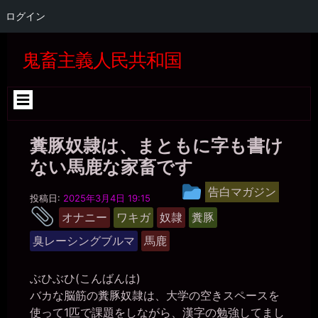
ログイン
コ
ン
鬼畜主義人民共和国
テ
ン
ツ
へ
ス
キ
糞豚奴隷は、まともに字も書け
ッ
プ
ない馬鹿な家畜です
糞
投
告白マガジン
豚
投稿日:
2025年3月4日 19:15
稿
奴
タ
オナニー
ワキガ
奴隷
糞豚
隷
グ
グ
ア
臭レーシングブルマ
馬鹿
ル
ス
リ
ー
ー
プ
ト
ぶひぶひ(こんばんは)
さ
バカな脳筋の糞豚奴隷は、大学の空きスペースを
き
使って1匹で課題をしながら、漢字の勉強してまし