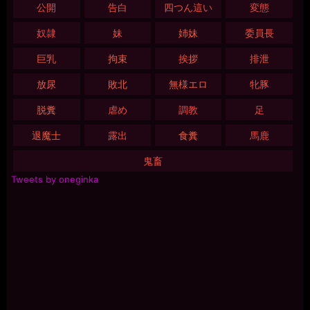
公開
告白
四つん這い
変態
奴隷
妹
姉妹
委員長
巨乳
拘束
挨拶
排泄
放尿
敗北
無様エロ
牝豚
脱糞
虐め
調教
足
退魔士
露出
食糞
馬鹿
鬼畜
Tweets by oneginka