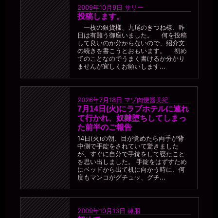
2009年10月9日
サリー
投稿します。
一枚の銀貨様、九尾のきつね様、昨
日は有難う御座いました。 何を投稿
して良いのか分からないので、紹介文
の続きを書こうとおもいます。 初め
てのことなのでうまく書けるか分かり
ませんが宜しくお願いします...
2026年7月18日
マゾ肉便器美紀
7月14日(火)にラブホテルに連れ
て行かれ、奴隷堕ちしてしまっ
た前半のご報告
14日(火)の朝、目が覚めたら両手が背
中側で手錠をされていて驚きました
が、すぐに自分で手錠をして寝たこと
を思い出しました。 手錠をはずすため
にベッドから出て机に向かう時に、何
度もマンコがグチュッ、グチ...
2009年10月13日
隷朋