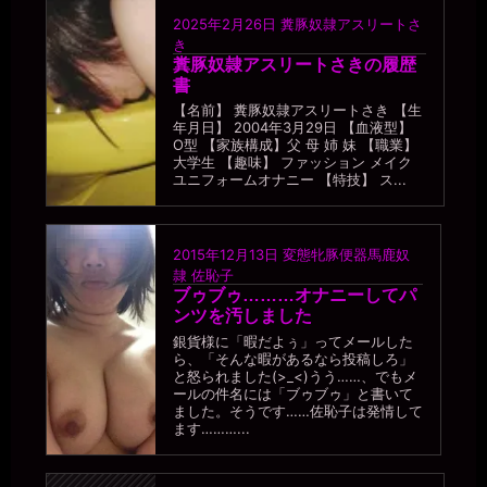
2025年2月26日
糞豚奴隷アスリートさ
き
糞豚奴隷アスリートさきの履歴
書
【名前】 糞豚奴隷アスリートさき 【生
年月日】 2004年3月29日 【血液型】
O型 【家族構成】父 母 姉 妹 【職業】
大学生 【趣味】 ファッション メイク
ユニフォームオナニー 【特技】 ス...
2015年12月13日
変態牝豚便器馬鹿奴
隷 佐恥子
ブゥブゥ………オナニーしてパ
ンツを汚しました
銀貨様に「暇だよぅ」ってメールした
ら、「そんな暇があるなら投稿しろ」
と怒られました(>_<)うう……、でもメ
ールの件名には「ブゥブゥ」と書いて
ました。そうです……佐恥子は発情して
ます………...