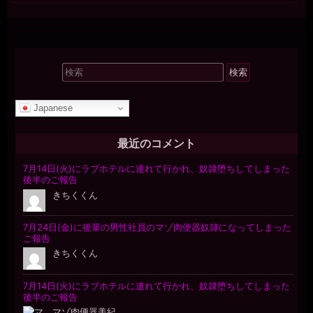
検
索
対
Japanese
象:
最近のコメント