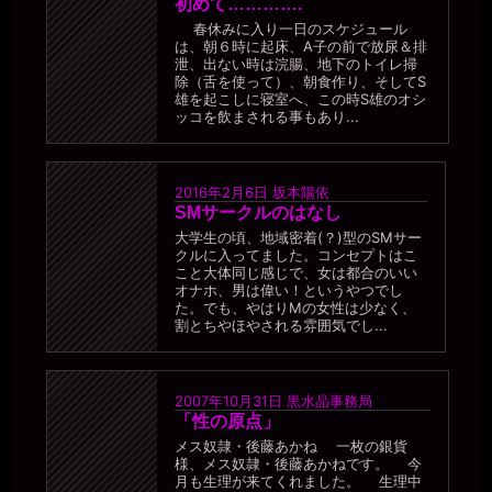
初めて………….
春休みに入り一日のスケジュール
は、朝６時に起床、A子の前で放尿＆排
泄、出ない時は浣腸、地下のトイレ掃
除（舌を使って）、朝食作り、そしてS
雄を起こしに寝室へ、この時S雄のオシ
ッコを飲まされる事もあり...
2016年2月6日
坂本陽依
SMサークルのはなし
大学生の頃、地域密着(？)型のSMサー
クルに入ってました。コンセプトはこ
こと大体同じ感じで、女は都合のいい
オナホ、男は偉い！というやつでし
た。でも、やはりMの女性は少なく、
割とちやほやされる雰囲気でし...
2007年10月31日
黒水晶事務局
「性の原点」
メス奴隷・後藤あかね 一枚の銀貨
様、メス奴隷・後藤あかねです。 今
月も生理が来てくれました。 生理中