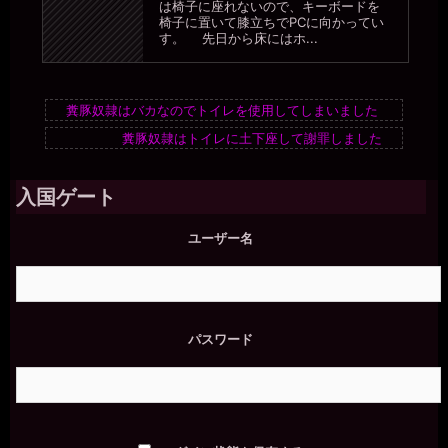
は椅子に座れないので、キーボードを
椅子に置いて膝立ちでPCに向かってい
す。 先日から床にはホ...
糞豚奴隷はバカなのでトイレを使用してしまいました
糞豚奴隷はトイレに土下座して謝罪しました
入国ゲート
ユーザー名
パスワード