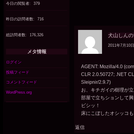
今日の閲覧者:
379
昨日の訪問者数:
716
総訪問者数:
176,326
犬山しんの
2011年7月10日 
メタ情報
ログイン
AGENT: Mozilla/4.0 (com
投稿フィード
CLR 2.0.50727; .NET CL
Sleipnir/2.9.7)
コメントフィード
お、キチガイの樹理が立
WordPress.org
部屋で立ちションして興奮
ビシッ！
床にこぼしたオシッコも、
返信