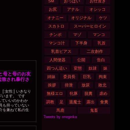
SM
おっぱい
お仕置き
お尻
アナル
オシッコ
オナニー
オリジナル
ケツ
スカトロ
スーパーヒロイン
チンポ
マゾ
マンコ
マンコ汁
下半身
乳首
乳首ピアス
二次創作
人間便器
公開
告白
四つん這い
変態
奴隷
妹
と母と母のお友
姉妹
委員長
巨乳
拘束
拉致され暴行さ
挨拶
排泄
放尿
敗北
[:女性:] いきなり
無様エロ
牝豚
脱糞
虐め
います。 です
していいのかわか
調教
足
退魔士
露出
食糞
具も持っていない
介を兼ねて私の生
馬鹿
鬼畜
Tweets by oneginka