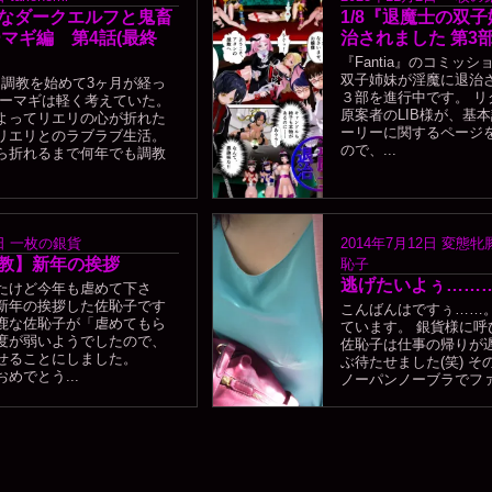
なダークエルフと鬼畜
1/8『退魔士の双
ーマギ編 第4話(最終
治されました 第3
『Fantia』のコミッ
双子姉妹が淫魔に退治
 調教を始めて3ヶ月が経っ
３部を進行中です。 リ
ヤーマギは軽く考えていた。
原案者のLIB様が、基
よってリエリの心が折れた
ーリーに関するページ
リエリとのラブラブ生活。
ので、...
ら折れるまで何年でも調教
日
一枚の銀貨
2014年7月12日
変態牝
教】新年の挨拶
恥子
逃げたいよぅ……
けど今年も虐めて下さ
新年の挨拶した佐恥子です
こんばんはですぅ……。
鹿な佐恥子が「虐めてもら
ています。 銀貨様に呼び
度が弱いようでしたので、
佐恥子は仕事の帰りが
させることにしました。
ぶ待たせました(笑) 
めでとう...
ノーパンノーブラでファミレ