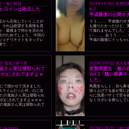
日
一枚の銀貨
2019年4月30日
変態牝
ヒロインは敗北した
恥子
平成最後の公開オ
足から石化していくことが
うう……、平成後のオナ
、それは絶望する表情を見
も撮りたかったけど、
か、最後まで何かを言わせ
て撮れませんでした。 
出のためでしょう。 今回の
い……。 あうう……、
リョナリナイトをネックレ
平成の最後にイッちゃいま
で、...
2日
最低の豚小屋
2020年10月5日
黒水晶
姫さん実は寝取られて
変態馬鹿女・椿の
ナホ)にされてますよｗ
Vol.3「醜い豚鼻
した」
頼にて描かせて頂きました
馬鹿女らしく、自ら鼻
スライムだった件」の二次
張り上げてる姿が実にお
なたの鬼姫さん実は寝取られ
らに洗濯バサミで舌を
ナホ)にされてますよｗｗｗ」
なくヨダレを垂らしてい
たの鬼姫さん実は寝取られて
日
takonomi
2023年11月2日
一枚の