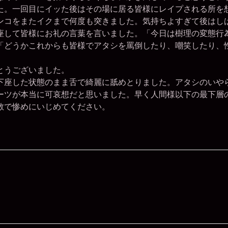
た。一回目にイッた後はその場に居る皆様にレイプされる所を
ンコをまたイクまで何度も突きました。気持ちよすぎて後はし
座して皆様にお礼の言葉を言いました。「今日は樹理の変態行
「どうかこれからも皆様でアタシを罵倒したり、嘲笑したり、
とうございました。
下座した状態のまま舌で綺麗に舐めとりました。アタシのいや
ーツが本当に可哀想だと思いました。早く人間様以下の最下層
教で惨めにいじめてください。