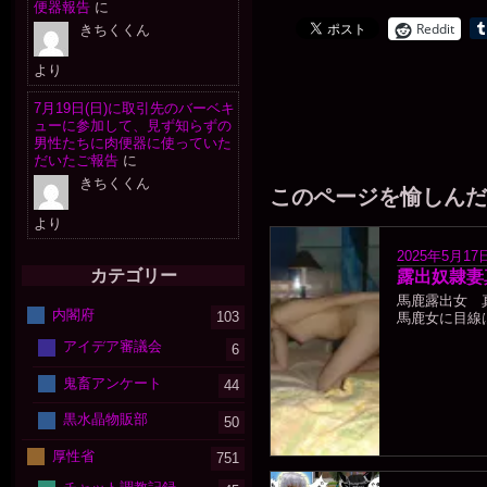
便器報告
に
Reddit
きちくくん
より
7月19日(日)に取引先のバーベキ
ューに参加して、見ず知らずの
男性たちに肉便器に使っていた
だいたご報告
に
きちくくん
このページを愉しんだ
より
2025年5月17
カテゴリー
露出奴隷妻
馬鹿露出女 
内閣府
103
馬鹿女に目線は
アイデア審議会
6
鬼畜アンケート
44
黒水晶物販部
50
厚性省
751