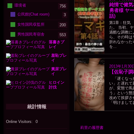
純情で健気
環境省
756
勇者様 ヤ
公民館(Chat room)
3
話)
第1章：狂気
女性国民収監所
200
た。 当初、
過酷な調教に
男性国民寄宿舎
553
ら、その時は
折れなかった
落書きプ
を...
レイ
羞恥プレ
イ
2013年1月30
糞尿プレ
【佐恥子調
イ
「遅くなった
ヒロイン
い」と遅れて
討伐
が、変態で馬
う」という態
改めて挨拶
「明けましてお
統計情報
Online Visitors:
0
莉里の履歴書