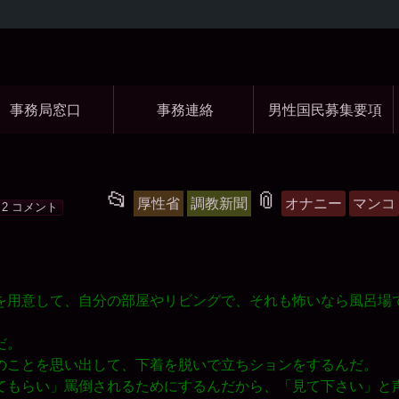
コ
ン
テ
ン
ツ
事務局窓口
事務連絡
男性国民募集要項
へ
ス
キ
ッ
プ
樹
投
タ
📂
📎
厚性省
調教新聞
オナニー
マンコ
2 コメント
理
稿
グ
グ
ル
を用意して、自分の部屋やリビングで、それも怖いなら風呂場
ー
プ
だ。
のことを思い出して、下着を脱いで立ちションをするんだ。
てもらい」罵倒されるためにするんだから、「見て下さい」と