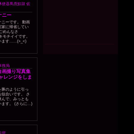
豚便器馬鹿奴隷 佐
ナニー
ニーです。 動画
実家に帰省してい
ごめんなさ
キモチイイです。
す……(>_<)
事務局
自画撮り写真集
チャレンジをしま
を豚のように引っ
似合いです。 さ
挟んで、みっとも
ます。 (さらに…)
銀貨