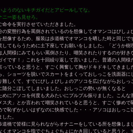
いようのないキチガイだとアピールしてな。
ナニー姿も見せろ。
ご命令を実行させていただきました。
分の変態行為を罵倒されているのを想像してオマンコはびしょ
を想像するため、服装は歩道橋でオマンコを晒した時と同じで
笑してもらうために土下座してお願いをしました。「どうか樹
は人間様にみてもらい罵倒さたり、嘲笑されたりするのが好き
ガイです！」これを十回繰り返して言いました。普通の人間様
言っていると思うと、すごく興奮して胸がドキドキしてきまし
ら、ショーツを脱いでスカートをまくっておしっこを洗面器に
り難しくて、すでにびしょびしょのアソコを広げながらおしっ
に随分こぼしてしまいました。おしっこの勢いが無くなると
ためにアソコを何度も犬みたいにプルプル振りました。こんな
メス犬」とか言われて嘲笑されていると思うと、すごく惨めで
めで恥ずかしいはずなのに快感でした・・・アソコはおしっこ
ました。
歩道橋で皆様に見られながらオナニーをしている所を想像しま
なくオマンコを指でぐちょぐちょにかき回していると思うと、