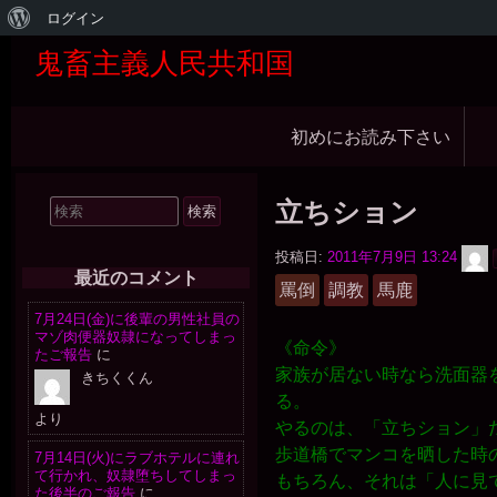
WordPress
ログイン
に
鬼畜主義人民共和国
つ
メ
い
初めにお読み下さい
イ
て
ン
検
立ちション
ナ
索
ビ
対
投稿日:
2011年7月9日 13:24
象:
最近のコメント
ゲ
罵倒
調教
馬鹿
ー
7月24日(金)に後輩の男性社員の
マゾ肉便器奴隷になってしまっ
《命令》
シ
たご報告
に
家族が居ない時なら洗面器
きちくくん
ョ
る。
ン
より
やるのは、「立ちション」
歩道橋でマンコを晒した時
7月14日(火)にラブホテルに連れ
て行かれ、奴隷堕ちしてしまっ
もちろん、それは「人に見
た後半のご報告
に