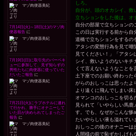
しろ。
マゾ肉便器美紀
自分が、頭のオカシイ、救
より
立ちションをした後は、オ
自分の部屋で立ちションの
7月14日(火)～18日(土)のマゾ肉
この日は実行する前から自
便器報告
に
マゾ肉便器美紀
道橋で立ちションをするの
アタシの変態行為を見て嘲
より
見てください！」「アタシ
7月19日(日)に取引先のバーベキ
シイ、救いようのないキチ
ューに参加して、見ず知らずの
くて言えないようなことを
男性たちに肉便器に使っていた
だいたご報告
に
土下座でのお願い終わった
マゾ肉便器美紀
がらのおしっこは思ったよ
より遠くに飛んでしまい床
より
オマンコのおしっこを切る
7月21日(火)にラブホテルに連れ
見られて「いやらしい馬鹿
て行かれ、勝手にオナニーして
す。でも、なぜかこんな惨
いた罰が決められてしまったご
報告
に
たいやらしい液も溢れてい
マゾ肉便器美紀
おしっこの後のオナニーは
人間様の前で恥ずかしげも
より