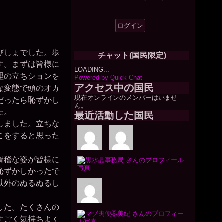
びしょでした。歩
チャット(国民限定)
す。まずは皆様に
LOADING...
理の立ちションを
Powered by Quick Chat
アクセス中の国民
な変態で頭のオカ
現在オンラインのメンバーはいませ
だったら恥ずかし
ん。
た。
最近活動した国民
しました。立ちな
こをすると思った
滑稽な姿が皆様に
恥ずかしかったで
以外のぬるぬるし
した。たくさんの
すごく気持ちよく