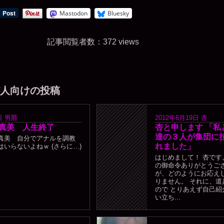
Mastodon
Bluesky
記事閲覧者数：372 views
人向けの投稿
日
男爵
2012年6月19日
杏
真美 人生終了
杏と申します 「私
達の３人が集団に
真美 自分でアナルを調教
れました」
いらないよねｗ (さらに…)
はじめまして！ 杏です。
の御命令ありがとうござ
が、どのようにお応え
りません。 それに、道
ので とりあえず自己紹
い立ち...