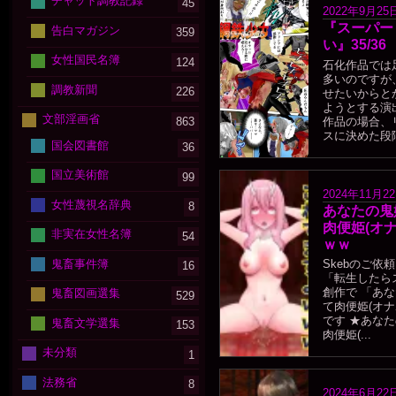
チャット調教記録
45
2022年9月25
『スーパー
告白マガジン
359
い』35/36
女性国民名簿
124
石化作品では
多いのですが
調教新聞
226
せたいからと
ようとする演
文部淫画省
作品の場合、
863
スに決めた段階
国会図書館
36
国立美術館
99
2024年11月2
女性蔑視名辞典
8
あなたの鬼
肉便姫(オ
非実在女性名簿
54
ｗｗ
鬼畜事件簿
Skebのご依
16
「転生したら
創作で 「あ
鬼畜図画選集
529
て肉便姫(オ
です ★あな
鬼畜文学選集
153
肉便姫(...
未分類
1
法務省
8
2024年6月22