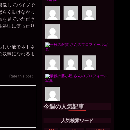
想像してバイブで
ばらく動けなかっ
為を見ていただき
性処理に使ったり
らしい液でネトネ
の奴隷になれるよ
Rate this post
今週の人気記事
人気検索ワード