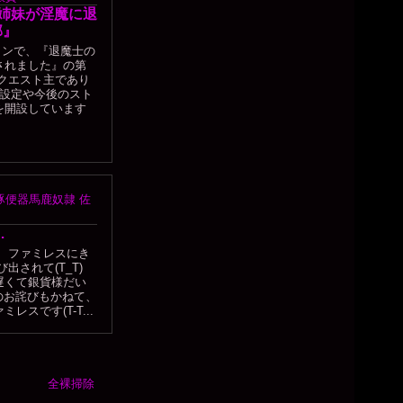
子姉妹が淫魔に退
部』
ションで、『退魔士の
されました』の第
クエスト主であり
本設定や今後のスト
を開設しています
豚便器馬鹿奴隷 佐
…
 ファミレスにき
出されて(T_T)
遅くて銀貨様だい
そのお詫びもかねて、
スです(T-T...
全裸掃除