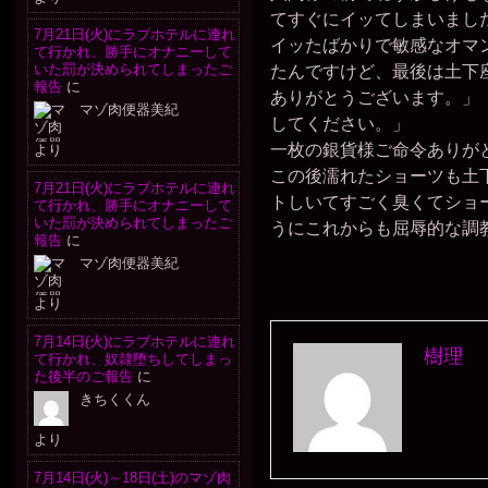
てすぐにイッてしまいまし
7月21日(火)にラブホテルに連れ
イッたばかりで敏感なオマ
て行かれ、勝手にオナニーして
いた罰が決められてしまったご
たんですけど、最後は土下
報告
に
ありがとうございます。」
マゾ肉便器美紀
してください。」
一枚の銀貨様ご命令ありが
より
この後濡れたショーツも土
7月21日(火)にラブホテルに連れ
トしいてすごく臭くてショ
て行かれ、勝手にオナニーして
いた罰が決められてしまったご
うにこれからも屈辱的な調
報告
に
マゾ肉便器美紀
より
7月14日(火)にラブホテルに連れ
樹理
て行かれ、奴隷堕ちしてしまっ
た後半のご報告
に
きちくくん
より
7月14日(火)～18日(土)のマゾ肉