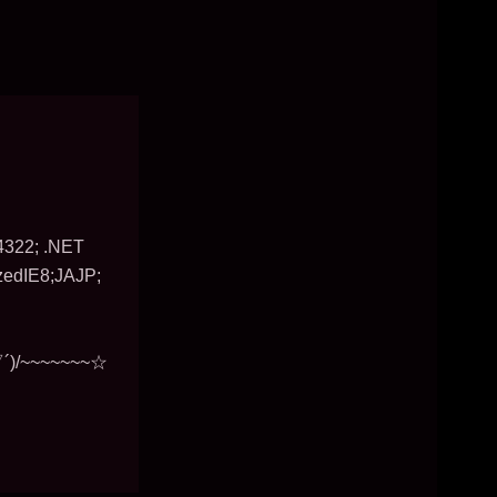
.4322; .NET
zedIE8;JAJP;
~~~~~~☆