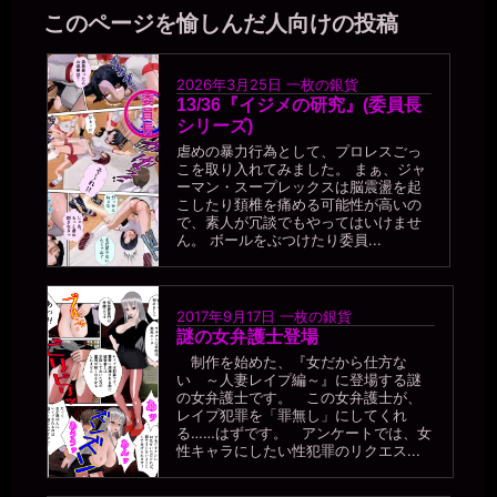
このページを愉しんだ人向けの投稿
2026年3月25日
一枚の銀貨
13/36『イジメの研究』(委員長
シリーズ)
虐めの暴力行為として、プロレスごっ
こを取り入れてみました。 まぁ、ジャ
ーマン・スープレックスは脳震盪を起
こしたり頚椎を痛める可能性が高いの
で、素人が冗談でもやってはいけませ
ん。 ボールをぶつけたり委員...
2017年9月17日
一枚の銀貨
謎の女弁護士登場
制作を始めた、『女だから仕方な
い ～人妻レイプ編～』に登場する謎
の女弁護士です。 この女弁護士が、
レイプ犯罪を「罪無し」にしてくれ
る……はずです。 アンケートでは、女
性キャラにしたい性犯罪のリクエス...