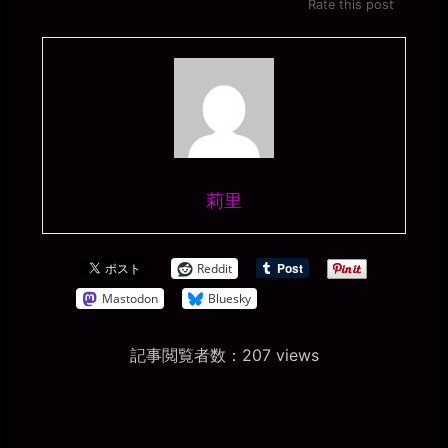
Rate this post
莉里
Reddit
Mastodon
Bluesky
記事閲覧者数：207 views