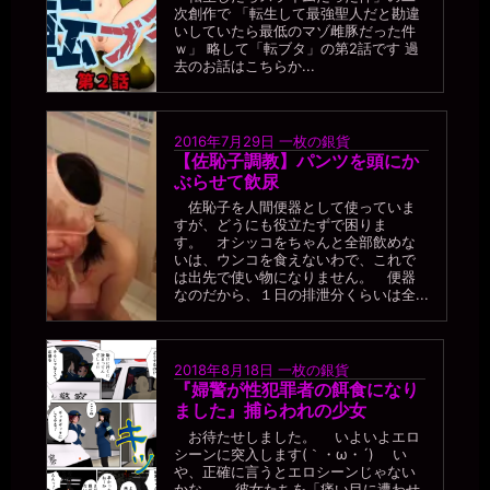
次創作で 「転生して最強聖人だと勘違
いしていたら最低のマゾ雌豚だった件
ｗ」 略して「転ブタ」の第2話です 過
去のお話はこちらか...
2016年7月29日
一枚の銀貨
【佐恥子調教】パンツを頭にか
ぶらせて飲尿
佐恥子を人間便器として使っていま
すが、どうにも役立たずで困りま
す。 オシッコをちゃんと全部飲めな
いは、ウンコを食えないわで、これで
は出先で使い物になりません。 便器
なのだから、１日の排泄分くらいは全...
2018年8月18日
一枚の銀貨
『婦警が性犯罪者の餌食になり
ました』捕らわれの少女
お待たせしました。 いよいよエロ
シーンに突入します(｀・ω・´) い
や、正確に言うとエロシーンじゃない
かな。 彼女たちを「痛い目に遭わせ