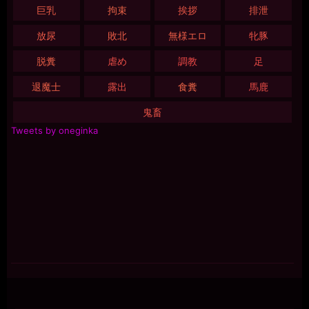
巨乳
拘束
挨拶
排泄
放尿
敗北
無様エロ
牝豚
脱糞
虐め
調教
足
退魔士
露出
食糞
馬鹿
鬼畜
Tweets by oneginka