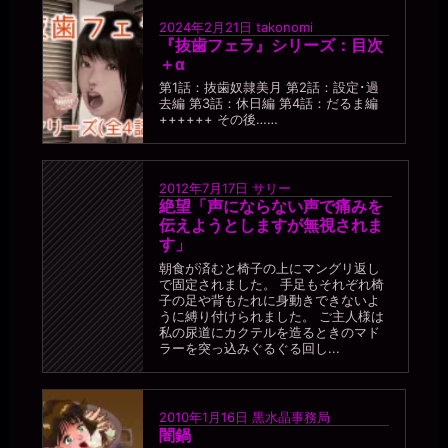
2024年2月21日
takonomi
『抜歯フェラ』シリーズ：目次
＋α
第1話：抜歯奴隷美月 第2話：設定･過
去編 第3話：休日編 第4話：だるま編
++++++ その後……
2012年7月17日
サリー
絶望「声にならない声で痛みを
伝えようとしますが無視されま
す」
朝食が済むと椅子の上にマングリ返し
で固定されました。 手足もそれぞれ椅
子の足や背もたれに身動きできないよ
うに縛り付けられました。 ご主人様は
私の尿道にカクテルを造るときのマド
ラーを突っ込みぐるぐる回し...
2010年1月16日
黒水晶事務局
闇鍋