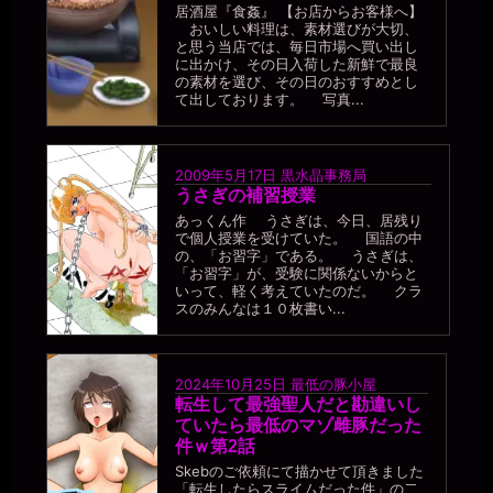
居酒屋『食姦』 【お店からお客様へ】
おいしい料理は、素材選びが大切、
と思う当店では、毎日市場へ買い出し
に出かけ、その日入荷した新鮮で最良
の素材を選び、その日のおすすめとし
て出しております。 写真...
2009年5月17日
黒水晶事務局
うさぎの補習授業
あっくん作 うさぎは、今日、居残り
で個人授業を受けていた。 国語の中
の、「お習字」である。 うさぎは、
「お習字」が、受験に関係ないからと
いって、軽く考えていたのだ。 クラ
スのみんなは１０枚書い...
2024年10月25日
最低の豚小屋
転生して最強聖人だと勘違いし
ていたら最低のマゾ雌豚だった
件ｗ第2話
Skebのご依頼にて描かせて頂きました
「転生したらスライムだった件」の二