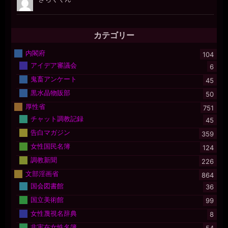
カテゴリー
内閣府
104
アイデア審議会
6
鬼畜アンケート
45
黒水晶物販部
50
厚性省
751
チャット調教記録
45
告白マガジン
359
女性国民名簿
124
調教新聞
226
文部淫画省
864
国会図書館
36
国立美術館
99
女性蔑視名辞典
8
非実在女性名簿