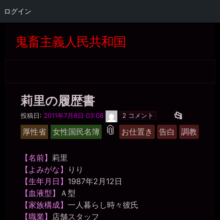
ログイン
コ
ン
鬼畜主義人民共和国
テ
ン
ツ
へ
ス
キ
莉里の履歴書
ッ
プ
莉
投
📂
投稿日:
2011年7月8日 03:08
2 コメント
里
タ
稿
📎
厚性省
女性国民名簿
お仕置き
告白
調教
グ
グ
ル
【名前】
莉里
ー
【よみがな】
りり
プ
【生年月日】
1987年2月12日
【血液型】
Ａ型
【家族構成】
一人暮らし時々彼氏
【職業】
店舗スタッフ