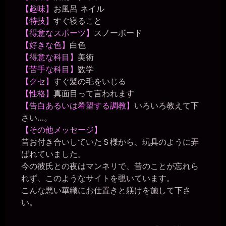
【趣味】
お風呂 ネイル
【特技】
すぐ寝ること
【得意なスポーツ】
スノーボード
【好きな色】
白色
【得意な科目】
美術
【苦手な科目】
数学
【クセ】
すぐ髪の毛をいじる
【性格】
真面目って言われます
【告白あるいは希望する調教】
いろいろ教えて下
さい…。
【その他メッセージ】
昔お付き合いしていたＳ様から、玩具のように弄
ばれていました。
今の彼氏との夜はマンネリで、昔のことが忘れら
れず、このようなサイトを覗いています。
こんな悪い華織にお仕置きと躾けを施して下さ
い。