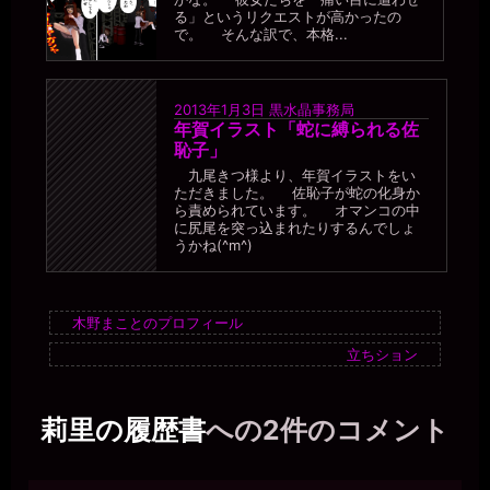
る」というリクエストが高かったの
で。 そんな訳で、本格...
2013年1月3日
黒水晶事務局
年賀イラスト「蛇に縛られる佐
恥子」
九尾きつ様より、年賀イラストをい
ただきました。 佐恥子が蛇の化身か
ら責められています。 オマンコの中
に尻尾を突っ込まれたりするんでしょ
うかね(^m^)
木野まことのプロフィール
立ちション
莉里の履歴書
への2件のコメント