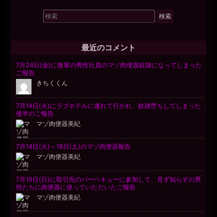
検
索
対
象:
最近のコメント