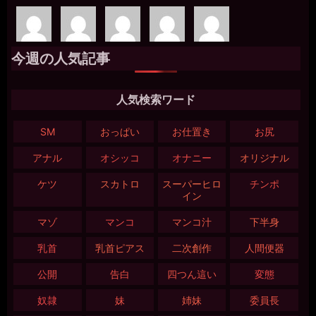
今週の人気記事
人気検索ワード
SM
おっぱい
お仕置き
お尻
アナル
オシッコ
オナニー
オリジナル
ケツ
スカトロ
スーパーヒロ
チンポ
イン
マゾ
マンコ
マンコ汁
下半身
乳首
乳首ピアス
二次創作
人間便器
公開
告白
四つん這い
変態
奴隷
妹
姉妹
委員長