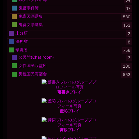
54
鬼畜事件簿
17
鬼畜図画選集
530
鬼畜文学選集
153
未分類
2
法務省
8
環境省
756
公民館(Chat room)
3
女性国民収監所
200
男性国民寄宿舎
553
落書きプレイ
羞恥プレイ
糞尿プレイ